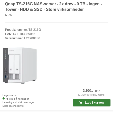
Qnap TS-216G NAS-server - 2x drev - 0 TB - Ingen -
Tower - HDD & SSD - Store virksomheder
65 W
Produktnummer: TS-216G
EAN: 4711103085066
Varenummer: F24908436
2.901,-
DKK
(2.320,80 ekskl. moms)
Lagerstatus:
+5 stk. på fjernlager
Leveringstid: 4-8 hverdage
Læg i kurven
Mere leveringsinfo