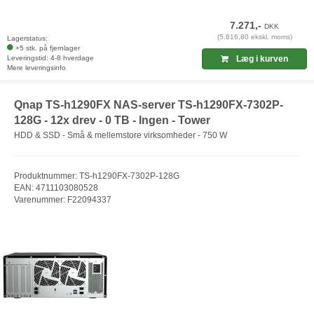
7.271,-
DKK
(5.816,80 ekskl. moms)
Lagerstatus:
+5 stk. på fjernlager
Leveringstid: 4-8 hverdage
Læg i kurven
Mere leveringsinfo
Qnap TS-h1290FX NAS-server TS-h1290FX-7302P-
128G - 12x drev - 0 TB - Ingen - Tower
HDD & SSD - Små & mellemstore virksomheder - 750 W
Produktnummer: TS-h1290FX-7302P-128G
EAN: 4711103080528
Varenummer: F22094337