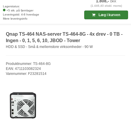
1.808,-
DKK
(1.446,40 ekskl. moms)
Lagerstatus:
+5 stk. på fjernlager
Leveringstid: 4-8 hverdage
Læg i kurven
Mere leveringsinfo
Qnap TS-464 NAS-server TS-464-8G - 4x drev - 0 TB -
Ingen - 0, 1, 5, 6, 10, JBOD - Tower
HDD & SSD - Små & mellemstore virksomheder - 90 W
Produktnummer: TS-464-8G
EAN: 4711103082324
Varenummer: F23281514