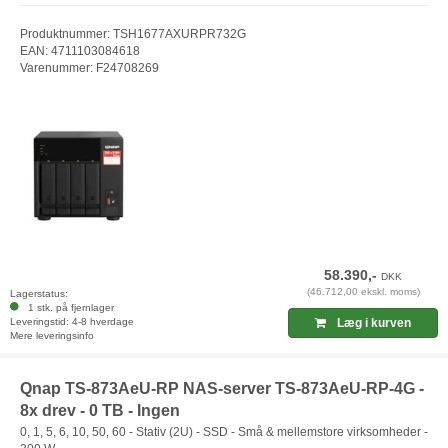
Produktnummer: TSH1677AXURPR732G
EAN: 4711103084618
Varenummer: F24708269
58.390,-
DKK
(46.712,00 ekskl. moms)
Lagerstatus:
1 stk. på fjernlager
Leveringstid: 4-8 hverdage
Læg i kurven
Mere leveringsinfo
Qnap TS-873AeU-RP NAS-server TS-873AeU-RP-4G -
8x drev - 0 TB - Ingen
0, 1, 5, 6, 10, 50, 60 - Stativ (2U) - SSD - Små & mellemstore virksomheder -