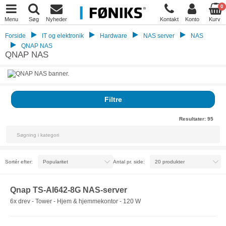
0
Menu
Søg
Nyheder
Kontakt
Konto
Kurv
Forside
IT og elektronik
Hardware
NAS server
NAS
QNAP NAS
QNAP NAS
Filtre
Resultater:
95
Sortér efter:
Antal pr. side:
Qnap TS-AI642-8G NAS-server
6x drev - Tower - Hjem & hjemmekontor - 120 W