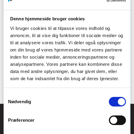
opbevare sine filer ved en tredjepart.
Med automatisk sikkerhedskopiering er det nemt at
beskytte dine filer. QNAP NAS giver dig mulighed for at
Denne hjemmeside bruger cookies
oprette automatisk sikkerhedskopiering, der beskytter
dine filer imod tab og korruption. Du kan selv vælge, hvor
Vi bruger cookies til at tilpasse vores indhold og
ofte det skal ske, hvor backup-destinationen til filerne er
annoncer, til at vise dig funktioner til sociale medier og
og meget mere.
til at analysere vores trafik. Vi deler også oplysninger
Der er altså mange gode grunde til at investere i QNAP NAS,
om din brug af vores hjemmeside med vores partnere
hvis man er ude efter en sikker og effektiv lagringsløsning, der
inden for sociale medier, annonceringspartnere og
samtidig er nem og intuitiv at have med at gøre. Det er især et
analysepartnere. Vores partnere kan kombinere disse
oplagt valg til virksomheder, og hvis man er ude efter QNAP
data med andre oplysninger, du har givet dem, eller
NAS til erhvervslivet, så vil vi foreslå at
se på fordelene ved at
som de har indsamlet fra din brug af deres tjenester.
blive erhvervskunde hos Føniks Computer
. Sammen skal vi nok
finde den NAS server, der passer bedst til jeres behov.
Samtykkevalg
Nødvendig
Føniks Computer Aarhus
Præferencer
CVR.: 26208637
Anelystparken 33B,
8381 Tilst