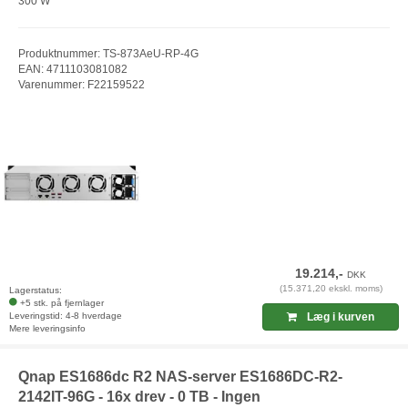
300 W
Produktnummer: TS-873AeU-RP-4G
EAN: 4711103081082
Varenummer: F22159522
19.214,-
DKK
(15.371,20 ekskl. moms)
Lagerstatus:
+5 stk. på fjernlager
Leveringstid: 4-8 hverdage
Læg i kurven
Mere leveringsinfo
Qnap ES1686dc R2 NAS-server ES1686DC-R2-
2142IT-96G - 16x drev - 0 TB - Ingen