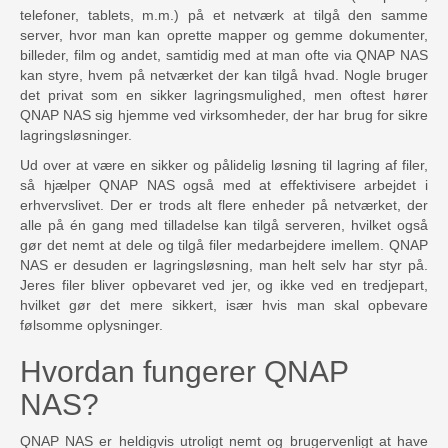
telefoner, tablets, m.m.) på et netværk at tilgå den samme
server, hvor man kan oprette mapper og gemme dokumenter,
billeder, film og andet, samtidig med at man ofte via QNAP NAS
kan styre, hvem på netværket der kan tilgå hvad. Nogle bruger
det privat som en sikker lagringsmulighed, men oftest hører
QNAP NAS sig hjemme ved virksomheder, der har brug for sikre
lagringsløsninger.
Ud over at være en sikker og pålidelig løsning til lagring af filer,
så hjælper QNAP NAS også med at effektivisere arbejdet i
erhvervslivet. Der er trods alt flere enheder på netværket, der
alle på én gang med tilladelse kan tilgå serveren, hvilket også
gør det nemt at dele og tilgå filer medarbejdere imellem. QNAP
NAS er desuden er lagringsløsning, man helt selv har styr på.
Jeres filer bliver opbevaret ved jer, og ikke ved en tredjepart,
hvilket gør det mere sikkert, især hvis man skal opbevare
følsomme oplysninger.
Hvordan fungerer QNAP
NAS?
QNAP NAS er heldigvis utroligt nemt og brugervenligt at have