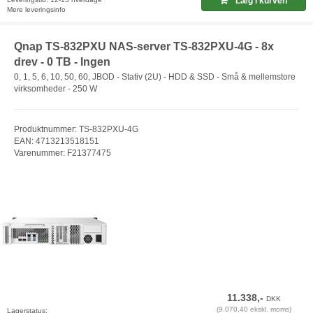
Læg i kurven
Mere leveringsinfo
Qnap TS-832PXU NAS-server TS-832PXU-4G - 8x
drev - 0 TB - Ingen
0, 1, 5, 6, 10, 50, 60, JBOD - Stativ (2U) - HDD & SSD - Små & mellemstore
virksomheder - 250 W
Produktnummer: TS-832PXU-4G
EAN: 4713213518151
Varenummer: F21377475
11.338,-
DKK
(9.070,40 ekskl. moms)
Lagerstatus: