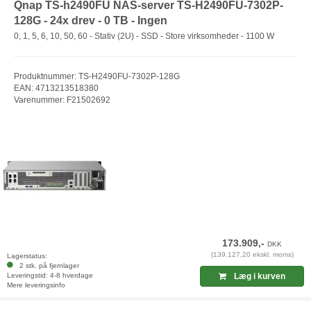
Qnap TS-h2490FU NAS-server TS-H2490FU-7302P-
128G - 24x drev - 0 TB - Ingen
0, 1, 5, 6, 10, 50, 60 - Stativ (2U) - SSD - Store virksomheder - 1100 W
Produktnummer: TS-H2490FU-7302P-128G
EAN: 4713213518380
Varenummer: F21502692
173.909,-
DKK
(139.127,20 ekskl. moms)
Lagerstatus:
2 stk. på fjernlager
Leveringstid: 4-8 hverdage
Læg i kurven
Mere leveringsinfo