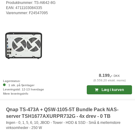
Produktnummer: TS-AI642-8G
EAN: 4711103084335
Varenummer: F24547095
8.199,-
DKK
(6.559,20 ekskl. moms)
Lagerstatus:
1 stk. på fjernlager
Leveringstid: 12-13 hverdage
Læg i kurven
Mere leveringsinfo
Qnap TS-473A + QSW-1105-5T Bundle Pack NAS-
server TSH1677AXURPR732G - 4x drev - 0 TB
Ingen - 0, 1, 5, 6, 10, JBOD - Tower - HDD & SSD - Små & mellemstore
virksomheder - 250 W