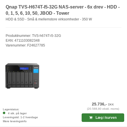
Qnap TVS-H674T-I5-32G NAS-server - 6x drev - HDD -
0, 1, 5, 6, 10, 50, JBOD - Tower
HDD & SSD - Små & mellemstore virksomheder - 350 W
Produktnummer: TVS-h674T-i5-32G
EAN: 4711103082348
Varenummer: F24627785
25.736,-
DKK
(20.588,80 ekskl. moms)
Lagerstatus:
4 stk. på lager
Leveringstid: 1-2 hverdage
Læg i kurven
Mere leveringsinfo