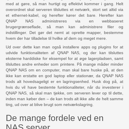
med at gøre, så man hurtigt og effektivt kommer i gang. Helt
overordnet skal serveren tilsluttes et netværk, stort set altid via
et ethernet-kabel, og herefter kører det bare. Herefter kan
QNAP NAS administreres via en webbaseret
brugergrænseflade, så man kan administrere filer og
indstillinger. Det gør det nemt at oprette mapper, bestemme
hvem der har tilladelse til hvilke af dem og meget mere.
Ud over dette kan man også installere apps og plugins for at
udvide funktionaliteten af QNAP NAS, og der kan tilsluttes
eksterne harddiske for eksempel for at øge lagerpladsen, samt
tilsluttes andre enheder som printere. På mange måder minder
QNAP NAS om en computer, man skal bare huske på, at den
ikke kan erstatte en god laptop eller stationær, da QNAP NAS
trods alt hovedsageligt er en lagringsenhed. Husk dog på, at
hvis du vil have bestemte funktionaliteter, når du investerer i
QNAP NAS, så skal man tjekke, om serveren lever op til dette,
inden man køber den – de kan trods alt ikke alle de helt samme
ting, ud over at blive brugt som netværkslagring.
De mange fordele ved en
NAS server