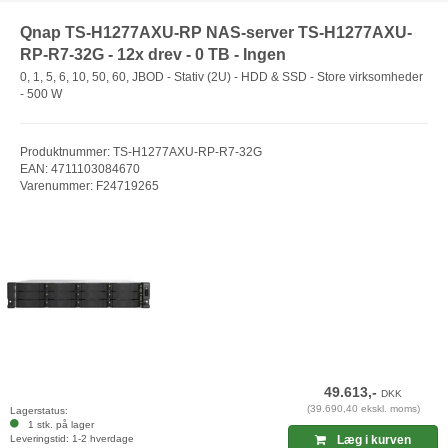
Qnap TS-H1277AXU-RP NAS-server TS-H1277AXU-
RP-R7-32G - 12x drev - 0 TB - Ingen
0, 1, 5, 6, 10, 50, 60, JBOD - Stativ (2U) - HDD & SSD - Store virksomheder
- 500 W
Produktnummer: TS-H1277AXU-RP-R7-32G
EAN: 4711103084670
Varenummer: F24719265
49.613,-
DKK
(39.690,40 ekskl. moms)
Lagerstatus:
1 stk. på lager
Leveringstid: 1-2 hverdage
Læg i kurven