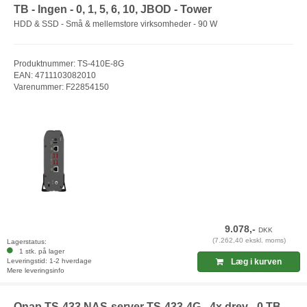
TB - Ingen - 0, 1, 5, 6, 10, JBOD - Tower
HDD & SSD - Små & mellemstore virksomheder - 90 W
Produktnummer: TS-410E-8G
EAN: 4711103082010
Varenummer: F22854150
9.078,-
DKK
(7.262,40 ekskl. moms)
Lagerstatus:
1 stk. på lager
Leveringstid: 1-2 hverdage
Læg i kurven
Mere leveringsinfo
Qnap TS-433 NAS-server TS-433-4G - 4x drev - 0 TB -