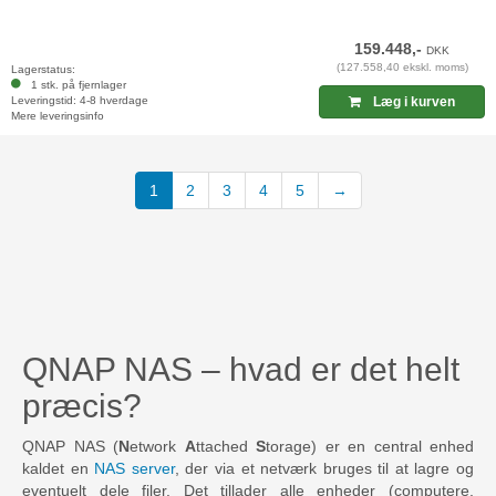
159.448,-
DKK
(127.558,40 ekskl. moms)
Lagerstatus:
1 stk. på fjernlager
Leveringstid: 4-8 hverdage
Læg i kurven
Mere leveringsinfo
(current)
1
2
3
4
5
→
QNAP NAS – hvad er det helt
præcis?
QNAP NAS (
N
etwork
A
ttached
S
torage) er en central enhed
kaldet en
NAS server
, der via et netværk bruges til at lagre og
eventuelt dele filer. Det tillader alle enheder (computere,