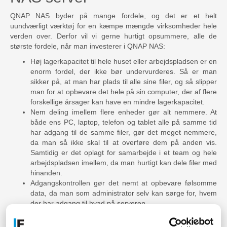
QNAP NAS byder på mange fordele, og det er et helt
uundværligt værktøj for en kæmpe mængde virksomheder hele
verden over. Derfor vil vi gerne hurtigt opsummere, alle de
største fordele, når man investerer i QNAP NAS:
Høj lagerkapacitet til hele huset eller arbejdspladsen er en
enorm fordel, der ikke bør undervurderes. Så er man
sikker på, at man har plads til alle sine filer, og så slipper
man for at opbevare det hele på sin computer, der af flere
forskellige årsager kan have en mindre lagerkapacitet.
Nem deling imellem flere enheder gør alt nemmere. At
både ens PC, laptop, telefon og tablet alle på samme tid
har adgang til de samme filer, gør det meget nemmere,
da man så ikke skal til at overføre dem på anden vis.
Samtidig er det oplagt for samarbejde i et team og hele
arbejdspladsen imellem, da man hurtigt kan dele filer med
hinanden.
Adgangskontrollen gør det nemt at opbevare følsomme
data, da man som administrator selv kan sørge for, hvem
der har adgang til hvad på serveren.
Sikkerheden er i top, da QNAP NAS svarer til at have sin
egen Cloud-server, i stedet for at man skal betale for at