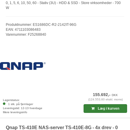
0, 1, 5, 6, 10, 50, 60 - Stativ (3U) - HDD & SSD - Store virksomheder - 700
W
Produktnummer: ES1686DC-R2-2142IT-96G
EAN: 4711103086483
Varenummer: F25268840
155.692,-
DKK
(124.553,60 ekskl. moms)
Lagerstatus:
1 stk. på fjernlager
Leveringstid: 12-13 hverdage
Læg i kurven
Mere leveringsinfo
Qnap TS-410E NAS-server TS-410E-8G - 4x drev - 0