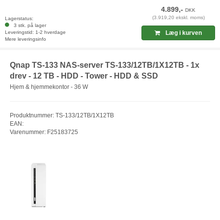
4.899,-
DKK
(3.919,20 ekskl. moms)
Lagerstatus:
3 stk. på lager
Leveringstid: 1-2 hverdage
Læg i kurven
Mere leveringsinfo
Qnap TS-133 NAS-server TS-133/12TB/1X12TB - 1x
drev - 12 TB - HDD - Tower - HDD & SSD
Hjem & hjemmekontor - 36 W
Produktnummer: TS-133/12TB/1X12TB
EAN:
Varenummer: F25183725