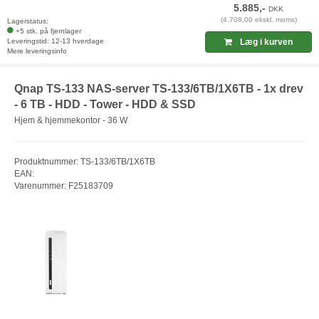
5.885,-
DKK
(4.708,00 ekskl. moms)
Lagerstatus:
+5 stk. på fjernlager
Leveringstid: 12-13 hverdage
Læg i kurven
Mere leveringsinfo
Qnap TS-133 NAS-server TS-133/6TB/1X6TB - 1x drev
- 6 TB - HDD - Tower - HDD & SSD
Hjem & hjemmekontor - 36 W
Produktnummer: TS-133/6TB/1X6TB
EAN:
Varenummer: F25183709