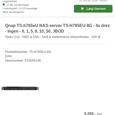
(4.948,80 ekskl. moms)
Lagerstatus:
2 stk. på fjernlager
Leveringstid: 12-13 hverdage
Læg i kurven
Mere leveringsinfo
Qnap TS-h765eU NAS-server TS-H765EU-8G - 4x drev
- Ingen - 0, 1, 5, 6, 10, 50, JBOD
Stativ (1U) - HDD & SSD - Små & mellemstore virksomheder - 150 W
Produktnummer: TS-H765EU-8G
EAN:
Varenummer: F25045146
9.288,-
DKK