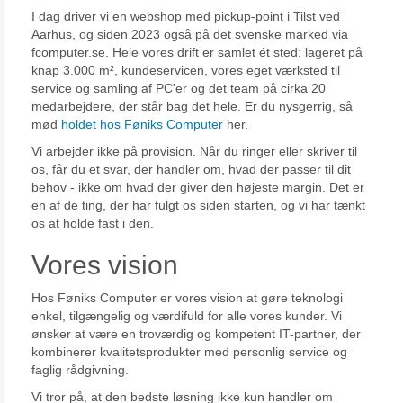
I dag driver vi en webshop med pickup-point i Tilst ved
Aarhus, og siden 2023 også på det svenske marked via
fcomputer.se. Hele vores drift er samlet ét sted: lageret på
knap 3.000 m², kundeservicen, vores eget værksted til
service og samling af PC'er og det team på cirka 20
medarbejdere, der står bag det hele. Er du nysgerrig, så
mød
holdet hos Føniks Computer
her.
Vi arbejder ikke på provision. Når du ringer eller skriver til
os, får du et svar, der handler om, hvad der passer til dit
behov - ikke om hvad der giver den højeste margin. Det er
en af de ting, der har fulgt os siden starten, og vi har tænkt
os at holde fast i den.
Vores vision
Hos Føniks Computer er vores vision at gøre teknologi
enkel, tilgængelig og værdifuld for alle vores kunder. Vi
ønsker at være en troværdig og kompetent IT-partner, der
kombinerer kvalitetsprodukter med personlig service og
faglig rådgivning.
Vi tror på, at den bedste løsning ikke kun handler om