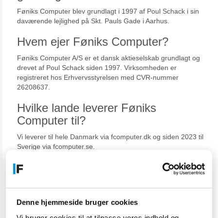
Føniks Computer blev grundlagt i 1997 af Poul Schack i sin
daværende lejlighed på Skt. Pauls Gade i Aarhus.
Hvem ejer Føniks Computer?
Føniks Computer A/S er et dansk aktieselskab grundlagt og
drevet af Poul Schack siden 1997. Virksomheden er
registreret hos Erhvervsstyrelsen med CVR-nummer
26208637.
Hvilke lande leverer Føniks
Computer til?
Vi leverer til hele Danmark via fcomputer.dk og siden 2023 til
Sverige via fcomputer.se.
Har Føniks Computer en fysisk
butik?
Vi har et pickup-point på Anelystparken 33B i Tilst ved
Denne hjemmeside bruger cookies
Aarhus, hvor du kan afhente ordrer eller aflevere til service.
Føniks Computer fungerer i dag primært som webshop.
Vi bruger cookies til at tilpasse vores indhold og