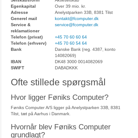
Selskabsform
Aktieselskab
Egenkapital
Over 39 mio. kr.
Adresse
Anelystparken 33B, 8381 Tilst
Generel mail
kontakt@fcomputer.dk
Service &
service@fcomputer.dk
reklamationer
Telefon (privat)
+45 70 60 60 64
Telefon (erhverv)
+45 70 60 54 64
Bank
Danske Bank (reg. 4387, konto
14082069)
IBAN
DK48 3000 0014082069
SWIFT
DABADKKK
Ofte stillede spørgsmål
Hvor ligger Føniks Computer?
Føniks Computer A/S ligger på Anelystparken 33B, 8381
Tilst, tæt på Aarhus i Danmark.
Hvornår blev Føniks Computer
grundlagt?