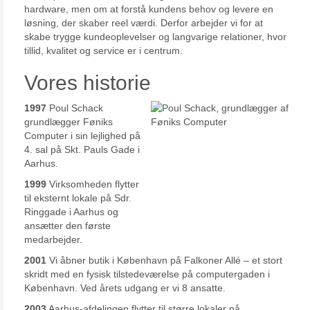
hardware, men om at forstå kundens behov og levere en
løsning, der skaber reel værdi. Derfor arbejder vi for at
skabe trygge kundeoplevelser og langvarige relationer, hvor
tillid, kvalitet og service er i centrum.
Vores historie
1997
Poul Schack
grundlægger Føniks
Computer i sin lejlighed på
4. sal på Skt. Pauls Gade i
Aarhus.
1999
Virksomheden flytter
til eksternt lokale på Sdr.
Ringgade i Aarhus og
ansætter den første
medarbejder.
2001
Vi åbner butik i København på Falkoner Allé – et stort
skridt med en fysisk tilstedeværelse på computergaden i
København. Ved årets udgang er vi 8 ansatte.
2003
Aarhus-afdelingen flytter til større lokaler på