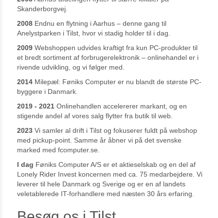
Skanderborgvej.
2008
Endnu en flytning i Aarhus – denne gang til
Anelystparken i Tilst, hvor vi stadig holder til i dag.
2009
Webshoppen udvides kraftigt fra kun PC-produkter til
et bredt sortiment af forbrugerelektronik – onlinehandel er i
rivende udvikling, og vi følger med.
2014
Milepæl: Føniks Computer er nu blandt de største PC-
byggere i Danmark.
2019 - 2021
Onlinehandlen accelererer markant, og en
stigende andel af vores salg flytter fra butik til web.
2023
Vi samler al drift i Tilst og fokuserer fuldt på webshop
med pickup-point. Samme år åbner vi på det svenske
marked med fcomputer.se.
I dag
Føniks Computer A/S er et aktieselskab og en del af
Lonely Rider Invest koncernen med ca. 75 medarbejdere. Vi
leverer til hele Danmark og Sverige og er en af landets
veletablerede IT-forhandlere med næsten 30 års erfaring.
Besøg os i Tilst