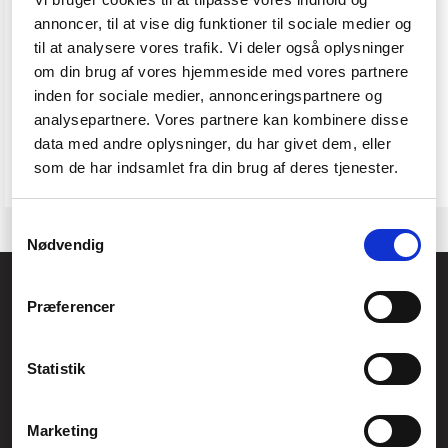
annoncer, til at vise dig funktioner til sociale medier og
Hvordan kontakter jeg Føniks
til at analysere vores trafik. Vi deler også oplysninger
Computer?
om din brug af vores hjemmeside med vores partnere
inden for sociale medier, annonceringspartnere og
Du kan ringe til os på +45 70 60 60 64 mandag til fredag kl.
10:00-16:00, skrive til kontakt@fcomputer.dk for generelle
analysepartnere. Vores partnere kan kombinere disse
henvendelser eller service@fcomputer.dk for service og
data med andre oplysninger, du har givet dem, eller
reklamationer.
som de har indsamlet fra din brug af deres tjenester.
Samtykkevalg
Nødvendig
Føniks Computer Aarhus
Præferencer
CVR.: 26208637
Anelystparken 33B,
8381 Tilst
Generelle henvendelser:
Statistik
kontakt@fcomputer.dk
Service- og reklamationsafdelingen:
Marketing