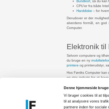
Bundkort
, så du kan 
CPU’er fra både Inte
Harddiske
– for hvem
Derudover er der mulighed f
alverdens formål, en god 
Computer.
Elektronik til
Selvom computere og tilhøre
du bruge en ny
mobiltelefo
printere
og printerudstyr, 
Hos Føniks Computer kan du v
en stor indsats for at have
smide det i indkøbskurven og
leder efter, eller har andr
Denne hjemmeside bruger
Vi bruger cookies til at til
til at analysere vores tra
Føniks Comp
partnere inden for sociale