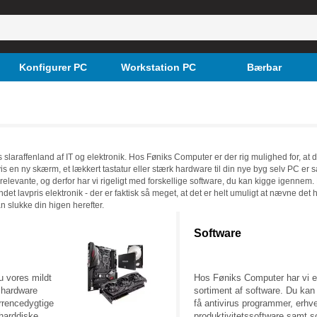
Konfigurer PC
Workstation PC
Bærbar
s slaraffenland af IT og elektronik. Hos Føniks Computer er der rig mulighed for, at
Hvis en ny skærm, et lækkert tastatur eller stærk hardware til din nye byg selv PC e
 relevante, og derfor har vi rigeligt med forskellige software, du kan kigge igennem.
ndet lavpris elektronik - der er faktisk så meget, at det er helt umuligt at nævne det 
an slukke din higen herefter.
Software
u vores mildt
Hos Føniks Computer har vi e
 hardware
sortiment af software. Du kan
urrencedygtige
få antivirus programmer, erhv
 harddiske,
produktivitetssoftware samt so