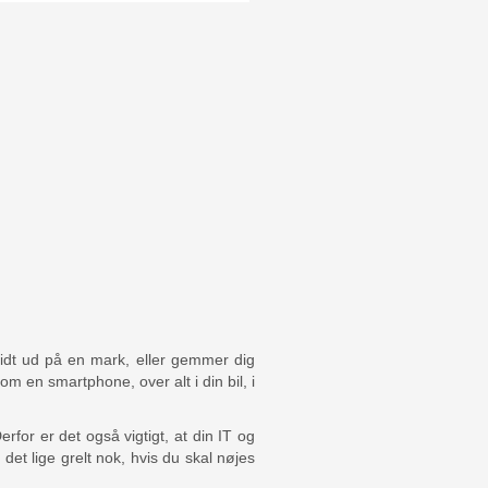
e til
rhandler
le
ilken opgave
ette løsning,
hele vores
 få has på
 som
idt ud på en mark, eller gemmer dig
m en smartphone, over alt i din bil, i
rfor er det også vigtigt, at din IT og
 det lige grelt nok, hvis du skal nøjes