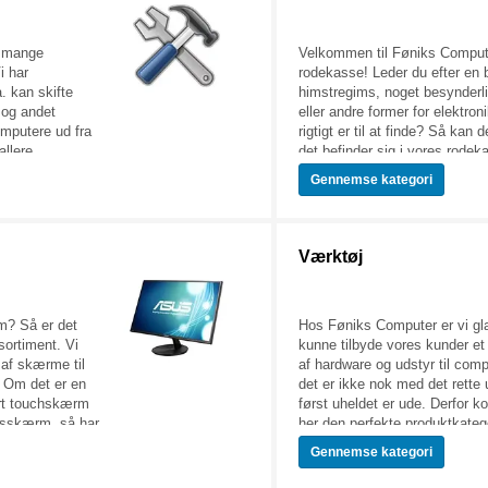
dig og dine behov.
variation af det specielle knap
GLS.
nærmere på sortimentet af di
i mange
Velkommen til Føniks Comput
batterier til hardware lige her.
i har
rodekasse! Leder du efter en
. kan skifte
himstregims, noget besynderl
 og andet
eller andre former for elektron
mputere ud fra
rigtigt er til at finde? Så kan 
allere
det befinder sig i vores rodek
, Anti-virus og
Rodekassen har alt muligt fors
Gennemse
kategori
søge og udbedre
det er aldrig helt til at vide,
varerne i denne
finde i den. Elsker du at lede 
skellige
elektroniske overraskelser? S
dført arbejde på
at lede vores rodekasse igen
Værktøj
m? Så er det
Hos Føniks Computer er vi gla
sortiment. Vi
kunne tilbyde vores kunder et
 af skærme til
af hardware og udstyr til com
. Om det er en
det er ikke nok med det rette 
art touchskærm
først uheldet er ude. Derfor 
tsskærm, så har
her den perfekte produktkategor
g leder efter.
reparationer og vedligeholdels
Gennemse
kategori
desuden monitors
store sortiment af diverse vær
 uanset om du
dig rig mulighed for at springe