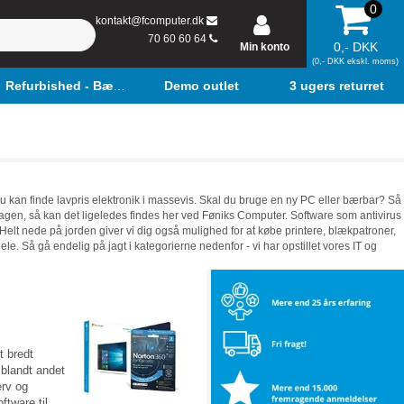
0
kontakt@fcomputer.dk
70 60 60 64
0,- DKK
Min konto
(0,- DKK ekskl. moms)
Refurbished - Bærbar
Demo outlet
3 ugers returret
 du kan finde lavpris elektronik i massevis. Skal du bruge en ny PC eller bærbar? Så
r sagen, så kan det ligeledes findes her ved Føniks Computer. Software som antivirus
 Helt nede på jorden giver vi dig også mulighed for at købe printere, blækpatroner,
hele. Så gå endelig på jagt i kategorierne nedenfor - vi har opstillet vores IT og
t bredt
 blandt andet
erv og
ftware til