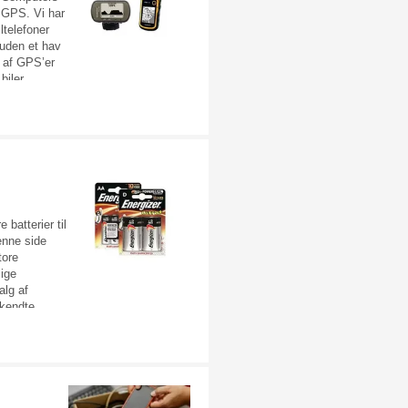
g GPS. Vi har
ltelefoner
suden et hav
g af GPS’er
biler,
behør hertil.
 til telefoni
kerhed finde
 på
find netop
 telefoni og
 batterier til
enne side
tore
lige
alg af
e kendte
mputere som
. Køber du
et, er du
lige priser.
inde alle
en bred