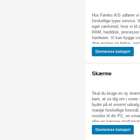
eller Hi-Fi, der passer til 
Vi har altid fri fragt med 
Hos Føniks A/S udfører v
forskellige typer service. V
eget værksted, hvor vi bl.a
RAM, harddisk, processor
hardware. Vi kan bygge co
dine ønsker og behov, inst
styresystem, Office-pakker
Gennemse
kategori
anden software, samt fejl
fejl på din computer. Med 
kategori kan du bestille for
services, eller betale for u
Skærme
vores værksted.
Skal du bruge en ny skær
bare, at se dig om i vores 
byder på et enormt udvalg
mange forskellige forsmål
monitor til din PC, en sm
eller en kæmpe storforma
vi helt sikkert det, du går o
Gennemse
kategori
Hos Føniks forhandler vi 
fra de bedste mærker, så