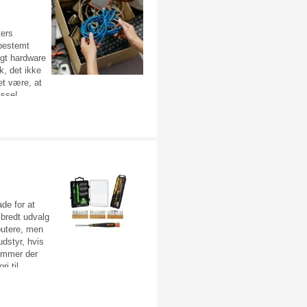
 batteri. Se
verse
ers
 bestemt
igt hardware
ik, det ikke
det være, at
asse!
kelligt, og
 hvad man kan
efter sjove
å er det bare
nem.
de for at
 bredt udvalg
putere, men
udstyr, hvis
kommer der
i til
e. Vores
ktøj giver