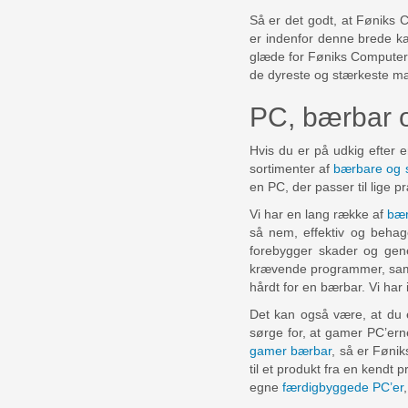
Så er det godt, at Føniks C
er indenfor denne brede kat
glæde for Føniks Computer, 
de dyreste og stærkeste mærke
PC, bærbar o
Hvis du er på udkig efter e
sortimenter af
bærbare og 
en PC, der passer til lige p
Vi har en lang række af
bær
så nem, effektiv og behag
forebygger skader og gen
krævende programmer, samti
hårdt for en bærbar. Vi ha
Det kan også være, at du 
sørge for, at gamer PC’ern
gamer bærbar
, så er Føni
til et produkt fra en kendt
egne
færdigbyggede PC’er