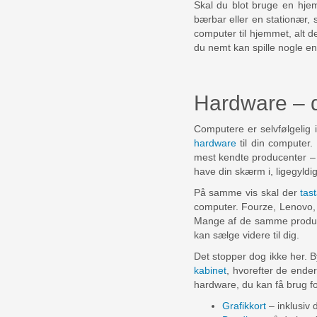
Skal du blot bruge en hjem
bærbar eller en stationær, 
computer til hjemmet, alt d
du nemt kan spille nogle e
Hardware – d
Computere er selvfølgelig 
hardware
til din computer.
mest kendte producenter 
have din skærm i, ligegyldi
På samme vis skal der
tas
computer. Fourze, Lenovo, L
Mange af de samme producent
kan sælge videre til dig.
Det stopper dog ikke her. 
kabinet
, hvorefter de ende
hardware, du kan få brug fo
Grafikkort
– inklusiv