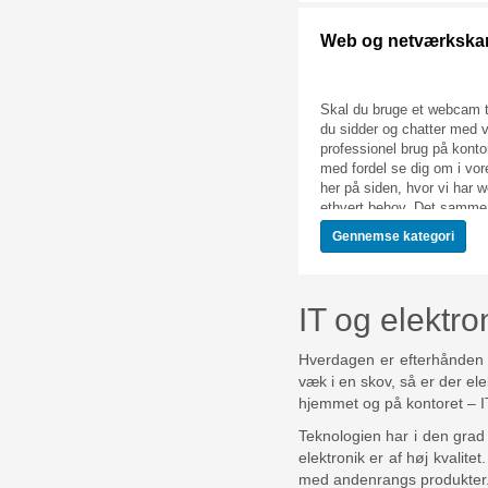
skal bruge en skærm fra
eller et helt andet mærke,
Web og netværkska
garantere dig, at du finder
os. Gode priser, hurtig leve
fragt – din næste monitor e
Skal du bruge et webcam ti
Føniks Computer.
du sidder og chatter med ve
professionel brug på kont
med fordel se dig om i vor
her på siden, hvor vi har 
ethvert behov. Det samme 
gældende, hvis du skal br
Gennemse
kategori
kamera til overvågning elle
også også føre et bredt ud
hus eller virksomhed altid 
overvåget. Er du ude efter
IT og elektr
et IP kamera, så har vi alt
bruge.
Hverdagen er efterhånden 
væk i en skov, så er der ele
hjemmet og på kontoret – I
Teknologien har i den grad g
elektronik er af høj kvalite
med andenrangs produkter