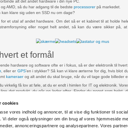
forbinde alt det andet hardware i din nye PC.
l og AMD, så du har adgang til de bedste
processorer
på markedet.
 kan klare sig uden en SSD nu om dage?
or et utal af andet hardware. Om det så er et kabinet til at holde hele 
strømforsyning eller noget helt andet, så kan du være sikker på, at
 hvert et formål
nde hardware og software ofte er i fokus, så er der elektronik til hver
n
, eller er
GPS
’en i stykker? Så kan vi klare ærterne for dig, hvis blot 
samt
kameraer
og alt andet du skal bruge, når du vil tage gode billeder el
irkelig få lov at føle, at du er endt i himlen for IT og elektronik. Vore
 lige det produkt, du går og leder efter. Finder du noget som helst, du
 bestille – vi sender det til dig fragtfrit og uden fnidder. Hvis du er i t
e spørgsmål, så spørg endelig vores kundeservice – de vil hellere end ge
 cookies
passe vores indhold og annoncer, til at vise dig funktioner til soci
fik. Vi deler også oplysninger om din brug af vores hjemmeside m
uter Aarhus
Generelle henvendelser:
 medier, annonceringspartnere og analysepartnere. Vores partne