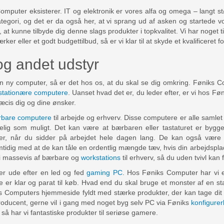
omputer eksisterer. IT og elektronik er vores alfa og omega – langt s
egori, og det er da også her, at vi sprang ud af asken og startede vor
at kunne tilbyde dig denne slags produkter i topkvalitet. Vi har noget 
r eller et godt budgettilbud, så er vi klar til at skyde et kvalificeret fo
g andet udstyr
n ny computer, så er det hos os, at du skal se dig omkring. Føniks Co
stationære computere
. Uanset hvad det er, du leder efter, er vi hos Føn
ræcis dig og dine ønsker.
bare computere
til arbejde og erhverv. Disse computere er alle samle
elig som muligt. Det kan være at bærbaren eller tastaturet er byg
er, når du sidder på arbejdet hele dagen lang. De kan også være
dig med at de kan tåle en ordentlig mængde tæv, hvis din arbejdsplads
r i massevis af bærbare og
workstations
til erhverv, så du uden tvivl kan f
er ude efter en led og fed
gaming PC
. Hos Føniks Computer har vi e
e er klar og parat til køb. Hvad end du skal bruge et monster af en s
ks Computers hjemmeside fyldt med stærke produkter, der kan tage dit
 producent, gerne vil i gang med noget byg selv PC via Føniks
konfigure
, så har vi fantastiske produkter til seriøse gamere.