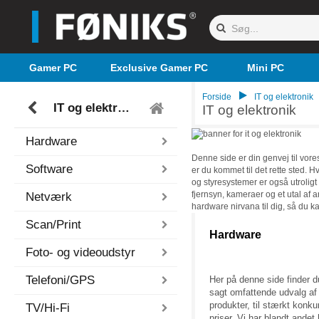
Gamer PC
Exclusive Gamer PC
Mini PC
Forside
IT og elektronik
IT og elektronik
IT og elektronik
Hardware
Denne side er din genvej til vore
Software
er du kommet til det rette sted. 
og styresystemer er også utroligt
fjernsyn, kameraer og et utal af a
Netværk
hardware nirvana til dig, så du k
Scan/Print
Hardware
Foto- og videoudstyr
Telefoni/GPS
Her på denne side finder d
sagt omfattende udvalg af
produkter, til stærkt konk
TV/Hi-Fi
priser. Vi har blandt andet