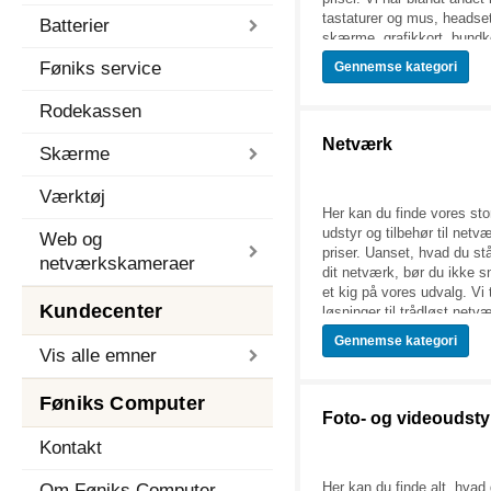
tastaturer og mus, headset
Batterier
skærme, grafikkort, bundko
og hvad du ellers står og 
Føniks service
Gennemse
kategori
hardware og udstyr til din
Uanset dine behov og øns
Rodekassen
være sikker på at finde e
produkter der kan vække d
Netværk
Skærme
Vores sortiment består af 
markedets største og mes
Værktøj
producenter, såsom ASUS, 
Her kan du finde vores sto
Toshiba, Dell og mange fle
udstyr og tilbehør til netvæ
vores sortiment lige her på
Web og
priser. Uanset, hvad du stå
netværkskameraer
dit netværk, bør du ikke s
et kig på vores udvalg. Vi 
Kundecenter
løsninger til trådløst netvæ
bridges og meget mere. Vi
Gennemse
kategori
udstyr fra en lang række 
Vis alle emner
mest anerkendte og popul
så du altid kan føle dig si
Føniks Computer
produktkvalitet, når du ha
Foto- og videoudsty
nærmere på det brede udva
Kontakt
tilbehør til netværk her på
glæde af vores mange s
Her kan du finde alt, hvad 
Om Føniks Computer
topkvalitets produkter.