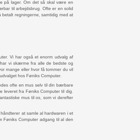
sse på lager. Om det så skal være en
rbar til arbejdsbrug. Ofte er en solid
få betalt regningerne, samtidig med at
uter. Vi har også et enorm udvalg af
 har vi skærme fra alle de bedste og
or mange eller hvor få tommer du vil
i udvalget hos Føniks Computer.
ledes ofte en mus selv til din bærbare
e leveret fra Føniks Computer til dig.
ntastiske mus til os, som vi derefter
 håndterer at samle al hardwaren i et
em Føniks Computer adgang til al den