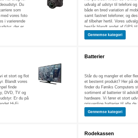
videoudstyr. Du
udvalg af udstyr til telefoni o
karriere som
både en bred variation af mobi
ør med vores foto
samt fastnet telefoner, og de
s i varierende
af tilbehør hertil. Vores udval
udstyr, der er
består blandt andet af GPS til 
ofessionelle
cykling, gåture og løb samt til
Gennemse
kategori
 vi digitale
Uanset hvad du står og mangler
 spejlrefleks.
eller GPS, så kan du med sik
rt og varieret
det her på siden. Se nærmere
tyr. At tage
sortimentet på disse sider og 
Batterier
ver mere end
det, du skal bruge af udstyr til
kræver også en
GPS.
ts funktioner,
 et stort og flot
Står du og mangler et eller flere
ng, og den rette
yr. Blandt vores
et bestemt produkt? Her på d
video kan du finde
mpel finde
finder du Føniks Computers s
Ray, DVD, TV og
sortiment af batterier til adskil
udstyr. Er du på
hardware. Vi fører et stort udv
andet Hi-Fi
prisvenlige batterier til alle d
 det rette sted.
mærker inden for bærbare co
Gennemse
kategori
e det, du skal
eksempelvis Acer, HP og Dell
på fcomputer.dk.
dine nye batterier her i udvalg
f de mest
sikret en høj kvalitet til ordent
r eller benyt
Desuden kan du her på siden f
Rodekassen
inde netop det TV
typer standard batterier samt 