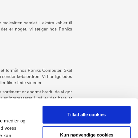
molevitten samlet i, ekstra kabler til
 det er noget, vi sælger hos Føniks
t et formål hos Føniks Computer. Skal
du sender købsordren. Vi har ligeledes
ler filme fede videoer.
s sortiment er enormt bredt, da vi gør
 er interesseret i, så er det bare at
vivl om, hvorvidt vi har det, du går og
rne hjælpe dig med at finde det.
Tillad alle cookies
ale medier og
ed vores
Sitemap
Kun nødvendige cookies
re kan