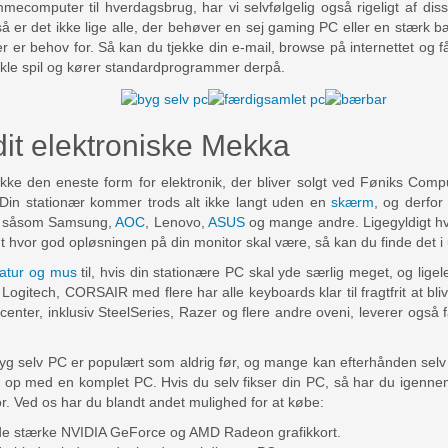
mecomputer til hverdagsbrug, har vi selvfølgelig også rigeligt af di
så er det ikke lige alle, der behøver en sej gaming PC eller en stærk bæ
er er behov for. Så kan du tjekke din e-mail, browse på internettet og 
nkle spil og kører standardprogrammer derpå.
it elektroniske Mekka
ikke den eneste form for elektronik, der bliver solgt ved Føniks Comp
 Din stationær kommer trods alt ikke langt uden en
skærm
, og derfor
– såsom Samsung,
AOC
, Lenovo,
ASUS
og mange andre. Ligegyldigt hv
gt hvor god opløsningen på din monitor skal være, så kan du finde det 
tatur og mus
til, hvis din stationære PC skal yde særlig meget, og lige
ogitech, CORSAIR med flere har alle keyboards klar til fragtfrit at bliv
er, inklusiv SteelSeries, Razer og flere andre oveni, leverer også fa
Byg selv PC er populært som aldrig før, og mange kan efterhånden selv
r op med en komplet PC. Hvis du selv fikser din PC, så har du igenn
r. Ved os har du blandt andet mulighed for at købe:
 de stærke NVIDIA GeForce og AMD Radeon grafikkort.