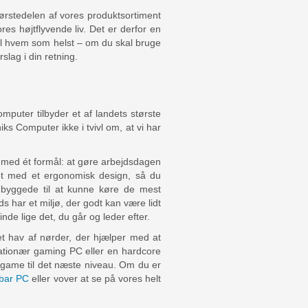
tørstedelen af vores produktsortiment
es højtflyvende liv. Det er derfor en
til hvem som helst – om du skal bruge
rslag i din retning.
mputer tilbyder et af landets største
iks Computer ikke i tvivl om, at vi har
t med ét formål: at gøre arbejdsdagen
get med et ergonomisk design, så du
 byggede til at kunne køre de mest
 har et miljø, der godt kan være lidt
inde lige det, du går og leder efter.
t hav af nørder, der hjælper med at
tationær gaming PC eller en hardcore
 game til det næste niveau. Om du er
rbar PC
eller vover at se på vores helt