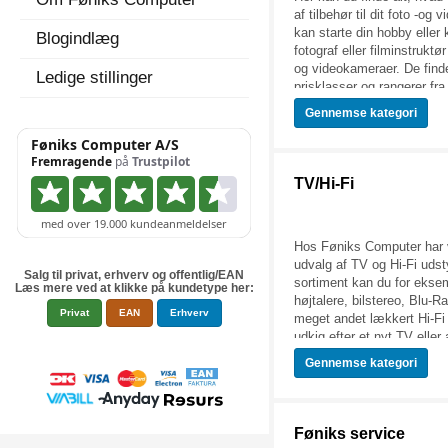
af tilbehør til dit foto -og 
kan starte din hobby eller 
Blogindlæg
fotograf eller filminstrukt
og videokameraer. De finde
Ledige stillinger
prisklasser og rangerer fra 
tiltænkt hjemmebrug og pr
Gennemse
kategori
videokameraer. Desuden har
kameraer både med og uden
Føniks Computer har et sto
udvalg af foto og video uds
TV/Hi-Fi
gode fotos og videoer kræ
bare et godt kamera. Det 
god forståelse for kamerae
Hos Føniks Computer har vi
god komposition og belysni
udvalg af TV og Hi-Fi udst
redigering. Alt til foto og 
Salg til privat, erhverv og offentlig/EAN
sortiment kan du for ekse
på siden her.
Læs mere ved at klikke på kundetype her:
højtalere, bilstereo, Blu-
Privat
EAN
Erhverv
meget andet lækkert Hi-Fi 
udkig efter et nyt TV eller 
udstyr, så er du kommet til
Gennemse
kategori
Du kan med sikkerhed find
bruge, til en god pris her 
Se nærmere på udvalget a
populære produkter nedenfo
Føniks service
menuen til venstre til at f