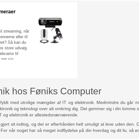
 Samsung, AOC
mellemleddet over og gå direkt
 så kan vi
løsningen på problemet. Vi fo
meraer
 den hos
hardware værktøj i stort set al
ring og fri
afskygninger så du uanset hv
r uden tvivl fra
du står overfor kan finde den r
l streaming, når
her hos Føniks Computer. Se 
nnerne eller til
udvalg af værktøj nedenfor og
oret? Så kan du
problemet så hurtigt og nemt
es store udvalg
overhovedet muligt.
webcams til
gør sig
uge et netværks
r lignende, da vi
valg af disse, så
står trygt
 et webcam eller
onik hos Føniks Computer
så det, du skal
fyldt med utrolige mængder af IT og elektronik. Medmindre du går m
ktronik og teknologi over alt omkring dig. Det gemmer sig i din lomme so
T og elektronik er allestedsnærværende.
jort sit indtog, og det er efterhånden helt umuligt at leve uden den. De
t. For når noget har så meget indflydelse på din hverdag og dit liv, så er
.