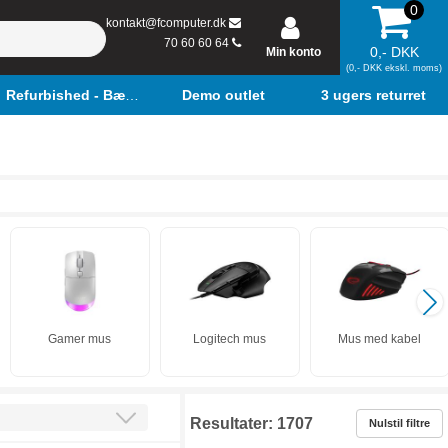
0
kontakt@fcomputer.dk
70 60 60 64
0,- DKK
Min konto
(0,- DKK ekskl. moms)
Refurbished - Bærbar
Demo outlet
3 ugers returret
Gamer mus
Logitech mus
Mus med kabel
Resultater:
1707
Nulstil filtre