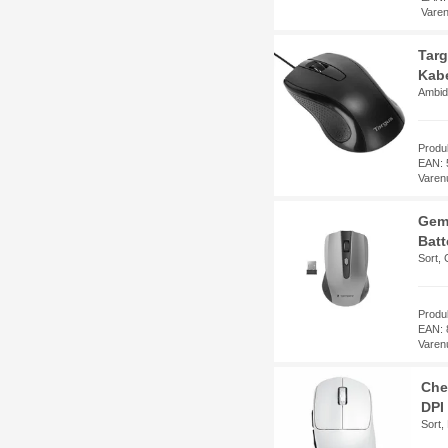
Vare
Tar
Kabe
Ambid
Prod
EAN: 
Varen
Gemb
Batt
Sort, 
Prod
EAN: 
Varen
Che
DPI 
Sort,