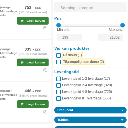
752,-
fjernlager
DKK
 4-8 hverdage
(601,60 ekskl. moms)
sinfo
Pris
Læg i kurven
Min pris:
Max pris:
Vis kun produkter
339,-
jernlager
DKK
 4-8 hverdage
(271,20 ekskl. moms)
På tilbud (
1
)
sinfo
Tilgængelig som demo (
2
)
Læg i kurven
Leveringstid
Leveringstid 1-2 hverdage (
17
)
Leveringstid 2-4 hverdage (
328
)
448,-
fjernlager
DKK
Leveringstid 4-8 hverdage (
725
)
 4-8 hverdage
(358,40 ekskl. moms)
Leveringstid 8+ hverdage (
556
)
sinfo
Læg i kurven
Producent
Trådløs