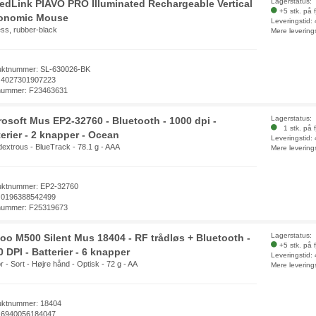
Lagerstatus:
edLink PIAVO PRO Illuminated Rechargeable Vertical
+5 stk. på 
onomic Mouse
Leveringstid:
ess, rubber-black
Mere levering
uktnummer: SL-630026-BK
 4027301907223
nummer: F23463631
Lagerstatus:
rosoft Mus EP2-32760 - Bluetooth - 1000 dpi -
1 stk. på f
terier - 2 knapper - Ocean
Leveringstid:
extrous - BlueTrack - 78.1 g - AAA
Mere levering
uktnummer: EP2-32760
 0196388542499
nummer: F25319673
Lagerstatus:
oo M500 Silent Mus 18404 - RF trådløs + Bluetooth -
+5 stk. på 
 DPI - Batterier - 6 knapper
Leveringstid:
r - Sort - Højre hånd - Optisk - 72 g - AA
Mere levering
uktnummer: 18404
 6940056184047