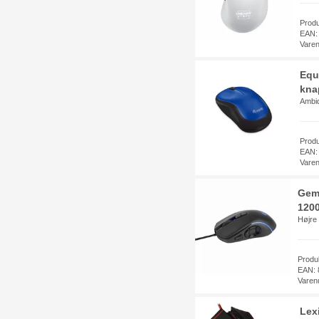
Prod
EAN:
Vare
Equi
kna
Ambid
Prod
EAN:
Vare
Gem
1200
Højre
Prod
EAN: 
Varen
Lex