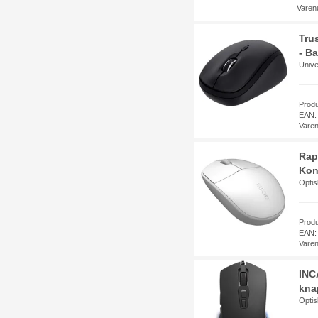
Varen
Tru
- Ba
Unive
Prod
EAN:
Vare
Rap
Kon
Optis
Prod
EAN:
Vare
INC
knap
Optis