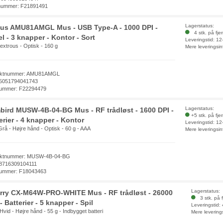
nummer: F21891491
Lagerstatus:
gus AMU81AMGL Mus - USB Type-A - 1000 DPI -
4 stk. på fje
l - 3 knapper - Kontor - Sort
Leveringstid: 1
extrous - Optisk - 160 g
Mere leveringsin
uktnummer: AMU81AMGL
5051794041743
ummer: F22294479
Lagerstatus:
ird MUSW-4B-04-BG Mus - RF trådløst - 1600 DPI -
+5 stk. på fje
erier - 4 knapper - Kontor
Leveringstid: 1
Grå - Højre hånd - Optisk - 60 g - AAA
Mere leveringsin
uktnummer: MUSW-4B-04-BG
8716309104111
ummer: F18043463
Lagerstatus:
rry CX-M64W-PRO-WHITE Mus - RF trådløst - 26000
3 stk. på f
- Batterier - 5 knapper - Spil
Leveringstid:
 Hvid - Højre hånd - 55 g - Indbygget batteri
Mere levering