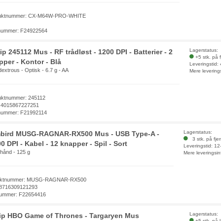
uktnummer: CX-M64W-PRO-WHITE
nummer: F24922564
Lagerstatus:
p 245112 Mus - RF trådløst - 1200 DPI - Batterier - 2
+5 stk. på 
pper - Kontor - Blå
Leveringstid:
extrous - Optisk - 6.7 g - AA
Mere levering
uktnummer: 245112
 4015867227251
nummer: F21992114
Lagerstatus:
bird MUSG-RAGNAR-RX500 Mus - USB Type-A -
3 stk. på fje
0 DPI - Kabel - 12 knapper - Spil - Sort
Leveringstid: 1
 hånd - 125 g
Mere leveringsin
uktnummer: MUSG-RAGNAR-RX500
8716309121293
ummer: F22654416
Lagerstatus:
ip HBO Game of Thrones - Targaryen Mus
+5 stk. på 