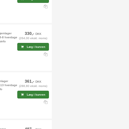
330,-
fjernlager
DKK
 4-8 hverdage
(264,00 ekskl. moms)
sinfo
Læg i kurven
361,-
rnlager
DKK
2-13 hverdage
(288,80 ekskl. moms)
fo
Læg i kurven
lager