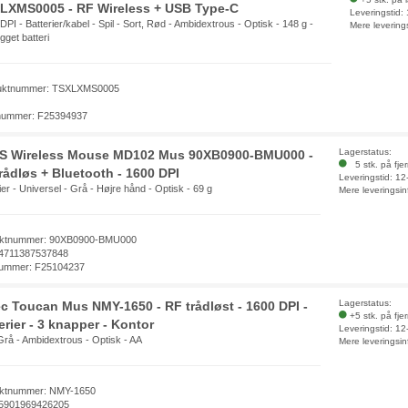
LXMS0005 - RF Wireless + USB Type-C
Leveringstid:
DPI - Batterier/kabel - Spil - Sort, Rød - Ambidextrous - Optisk - 148 g -
Mere levering
gget batteri
uktnummer: TSXLXMS0005
nummer: F25394937
Lagerstatus:
S Wireless Mouse MD102 Mus 90XB0900-BMU000 -
5 stk. på fje
rådløs + Bluetooth - 1600 DPI
Leveringstid: 1
ier - Universel - Grå - Højre hånd - Optisk - 69 g
Mere leveringsin
ktnummer: 90XB0900-BMU000
4711387537848
ummer: F25104237
Lagerstatus:
c Toucan Mus NMY-1650 - RF trådløst - 1600 DPI -
+5 stk. på fje
erier - 3 knapper - Kontor
Leveringstid: 1
Grå - Ambidextrous - Optisk - AA
Mere leveringsin
ktnummer: NMY-1650
5901969426205