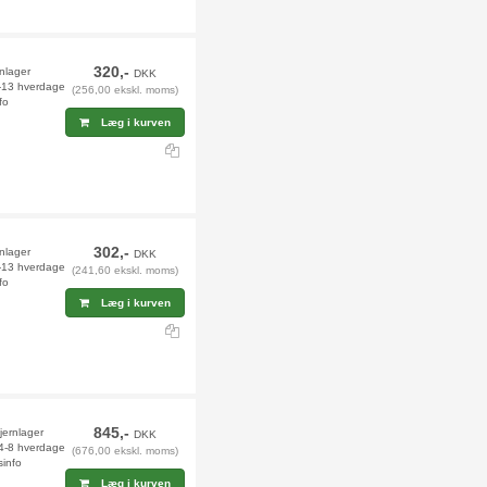
320,-
rnlager
DKK
2-13 hverdage
(256,00 ekskl. moms)
fo
Læg i kurven
302,-
rnlager
DKK
2-13 hverdage
(241,60 ekskl. moms)
fo
Læg i kurven
845,-
jernlager
DKK
 4-8 hverdage
(676,00 ekskl. moms)
sinfo
Læg i kurven