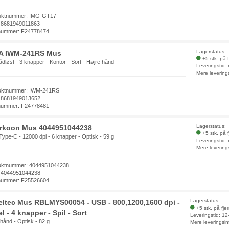
uktnummer: IMG-GT17
 8681949011863
nummer: F24778474
Lagerstatus:
A IWM-241RS Mus
+5 stk. på 
ådløst - 3 knapper - Kontor - Sort - Højre hånd
Leveringstid:
Mere levering
uktnummer: IWM-241RS
 8681949013652
nummer: F24778481
Lagerstatus:
rkoon Mus 4044951044238
+5 stk. på 
ype-C - 12000 dpi - 6 knapper - Optisk - 59 g
Leveringstid:
Mere levering
uktnummer: 4044951044238
 4044951044238
nummer: F25526604
Lagerstatus:
ltec Mus RBLMYS00054 - USB - 800,1200,1600 dpi -
+5 stk. på fje
l - 4 knapper - Spil - Sort
Leveringstid: 1
hånd - Optisk - 82 g
Mere leveringsin