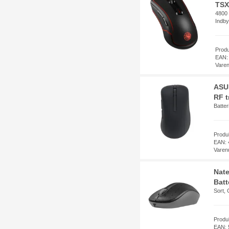
TSX
4800 
Indby
Prod
EAN:
Vare
ASU
RF t
Batter
Produ
EAN: 
Varen
Nate
Batt
Sort, 
Produ
EAN: 