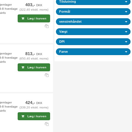
Tilslutning
403,-
fjernlager
DKK
 4-8 hverdage
(322,40 ekskl. moms)
Formål
sinfo
Læg i kurven
venstrehåndet
Vægt
DPI
Farve
813,-
jernlager
DKK
 4-8 hverdage
(650,40 ekskl. moms)
sinfo
Læg i kurven
424,-
fjernlager
DKK
 4-8 hverdage
(339,20 ekskl. moms)
sinfo
Læg i kurven