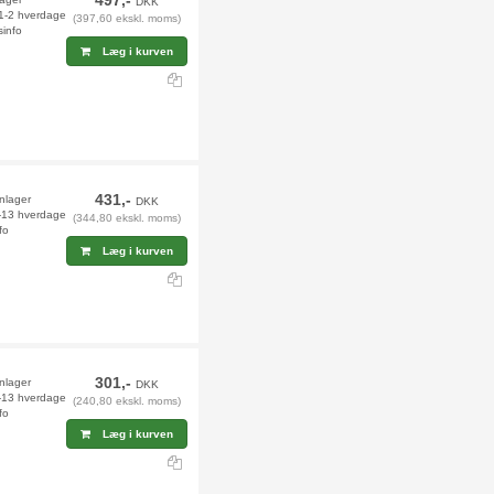
497,-
DKK
 1-2 hverdage
(397,60 ekskl. moms)
sinfo
Læg i kurven
431,-
rnlager
DKK
2-13 hverdage
(344,80 ekskl. moms)
fo
Læg i kurven
301,-
rnlager
DKK
2-13 hverdage
(240,80 ekskl. moms)
fo
Læg i kurven