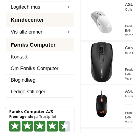
ASU
Logitech mus
Optis
Kundecenter
Prod
EAN:
Vis alle emner
Vare
Føniks Computer
Can
mus t
Kontakt
Om Føniks Computer
Prod
EAN:
Vare
Blogindlæg
Ledige stillinger
ASU
Gami
Prod
EAN:
Vare