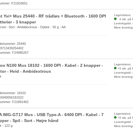
ummer: F21503651
Lagerstatus:
st Yvi+ Mus 25440 - RF trådløs + Bluetooth - 1600 DPI
4 stk. på f
tterier - 3 knapper
Leveringstid:
rsel - Sort - Ambidextrous - Optisk - 55 g - AA
Mere levering
uktnummer: 25440
 8713439254402
nummer: F24985267
Lagerstatus:
oo N100 Mus 18102 - 1600 DPI - Kabel - 2 knapper -
+5 stk. på 
tor - Hvid - Ambidextrous
Leveringstid:
k
Mere levering
uktnummer: 18102
 6940056181022
nummer: F21891462
Lagerstatus:
A IMG-GT17 Mus - USB Type-A - 6400 DPI - Kabel - 7
+5 stk. på 
per - Spil - Sort - Højre hånd
Leveringstid:
k - 122 g
Mere levering