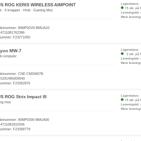
Lagerstatus:
S ROG KERIS WIRELESS AIMPOINT
+5 stk. på 
k - 5 knapper - Hvid - Gaming Mus
Leveringstid:
Mere levering
uktnummer: 90MP02V0-BMUA10
 4711081762386
nummer: F23271050
Lagerstatus:
yon MW-7
3 stk. på f
il computer
Leveringstid:
Mere levering
uktnummer: CNE-CMSW07B
 5291485009540
nummer: F23362876
Lagerstatus:
S ROG Strix Impact III
+5 stk. på 
ng mus
Leveringstid:
Mere levering
uktnummer: 90MP0300-BMUA00
 4711081810346
nummer: F23368779