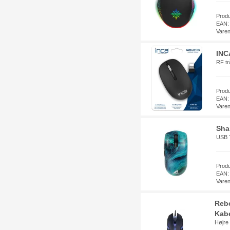
Prod
EAN:
Vare
INC
RF tr
Prod
EAN:
Vare
Sha
USB T
Prod
EAN:
Vare
Rebe
Kabe
Højre 