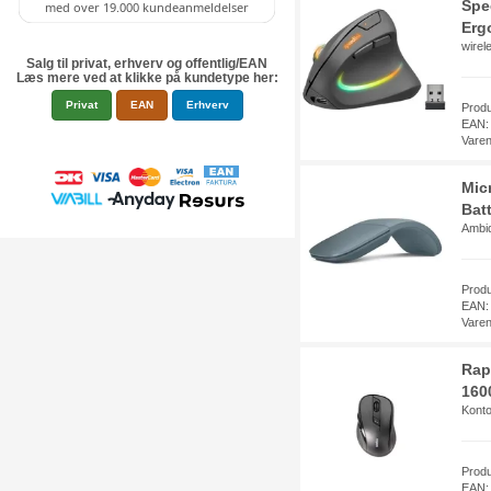
Spe
Erg
wirel
Salg til privat, erhverv og offentlig/EAN
Læs mere ved at klikke på kundetype her:
Privat
EAN
Erhverv
Prod
EAN:
Vare
Mic
Bat
Ambid
Prod
EAN:
Vare
Rap
1600
Konto
Prod
EAN: