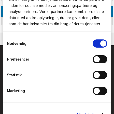
inden for sociale medier, annonceringspartnere og
analysepartnere. Vores partnere kan kombinere disse
Andre funktioner
data med andre oplysninger, du har givet dem, eller
Garantiperiode
2 År
som de har indsamlet fra din brug af deres tjenester.
Samtykkevalg
Nødvendig
Føniks Computer Aarhus
Præferencer
CVR.: 26208637
Anelystparken 33B,
8381 Tilst
Generelle henvendelser:
Statistik
kontakt@fcomputer.dk
Service- og reklamationsafdelingen:
Marketing
service@fcomputer.dk
Sitemap