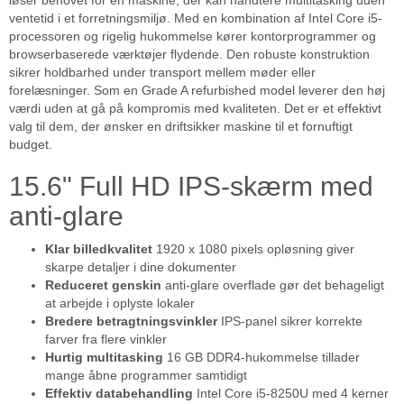
løser behovet for en maskine, der kan håndtere multitasking uden
ventetid i et forretningsmiljø. Med en kombination af Intel Core i5-
processoren og rigelig hukommelse kører kontorprogrammer og
browserbaserede værktøjer flydende. Den robuste konstruktion
sikrer holdbarhed under transport mellem møder eller
forelæsninger. Som en Grade A refurbished model leverer den høj
værdi uden at gå på kompromis med kvaliteten. Det er et effektivt
valg til dem, der ønsker en driftsikker maskine til et fornuftigt
budget.
15.6" Full HD IPS-skærm med
anti-glare
Klar billedkvalitet
1920 x 1080 pixels opløsning giver
skarpe detaljer i dine dokumenter
Reduceret genskin
anti-glare overflade gør det behageligt
at arbejde i oplyste lokaler
Bredere betragtningsvinkler
IPS-panel sikrer korrekte
farver fra flere vinkler
Hurtig multitasking
16 GB DDR4-hukommelse tillader
mange åbne programmer samtidigt
Effektiv databehandling
Intel Core i5-8250U med 4 kerner