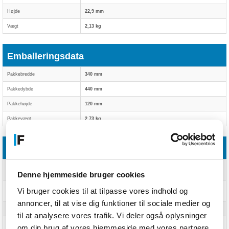
Højde
22,9 mm
Vægt
2,13 kg
Emballeringsdata
Pakkebredde
340 mm
Pakkedybde
440 mm
Pakkehøjde
120 mm
Pakkevægt
2,73 kg
CO2-aftryk
Samlet CO2-fodaftryk (kg of
10,92
CO2e)
Denne hjemmeside bruger cookies
Refurbishment impact (kg of
6,79
Vi bruger cookies til at tilpasse vores indhold og
CO2e)
annoncer, til at vise dig funktioner til sociale medier og
Avoided emissions (kg of CO2e)
237,77
til at analysere vores trafik. Vi deler også oplysninger
Avoided e-waste
2,2 kg
om din brug af vores hjemmeside med vores partnere