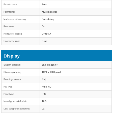
Produktfarve
Sort
Formfaktor
Muslingeskal
Markedspositionering
Forretning
Renoveret
Ja
Renoveret klasse
Grade A
Oprindelsesland
Kina
Display
Skærm diagonal
39,6 cm (15.6")
Skærmopløsning
1920 x 1080 pixel
Berøringsskærm
Nej
HD-type
Fuld HD
Paneltype
IPS
Naturligt aspektforhold
16:9
LED-baggrundsbelysning
Ja