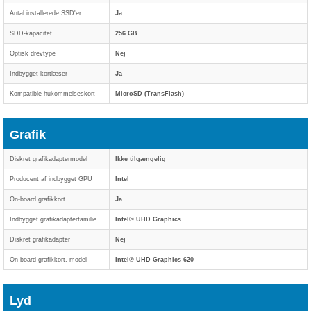
Antal installerede SSD'er
Ja
SDD-kapacitet
256 GB
Optisk drevtype
Nej
Indbygget kortlæser
Ja
Kompatible hukommelseskort
MicroSD (TransFlash)
Grafik
Diskret grafikadaptermodel
Ikke tilgængelig
Producent af indbygget GPU
Intel
On-board grafikkort
Ja
Indbygget grafikadapterfamilie
Intel® UHD Graphics
Diskret grafikadapter
Nej
On-board grafikkort, model
Intel® UHD Graphics 620
Lyd