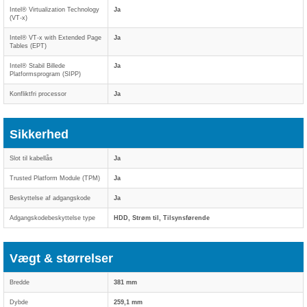
Intel® Virtualization Technology
Ja
(VT-x)
Intel® VT-x with Extended Page
Ja
Tables (EPT)
Intel® Stabil Billede
Ja
Platformsprogram (SIPP)
Konfliktfri processor
Ja
Sikkerhed
Slot til kabellås
Ja
Trusted Platform Module (TPM)
Ja
Beskyttelse af adgangskode
Ja
Adgangskodebeskyttelse type
HDD, Strøm til, Tilsynsførende
Vægt & størrelser
Bredde
381 mm
Dybde
259,1 mm