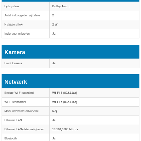
Lydsystem
Dolby Audio
Antal indbyggede højttalere
2
Højttalereffekt
2 W
Indbygget mikrofon
Ja
Kamera
Front kamera
Ja
Netværk
Bedste Wi-Fi standard
Wi-Fi 5 (802.11ac)
Wi-Fi-standarder
Wi-Fi 5 (802.11ac)
Mobil netværksforbindelse
Nej
Ethernet LAN
Ja
Ethernet LAN-datahastigheder
10,100,1000 Mbit/s
Bluetooth
Ja