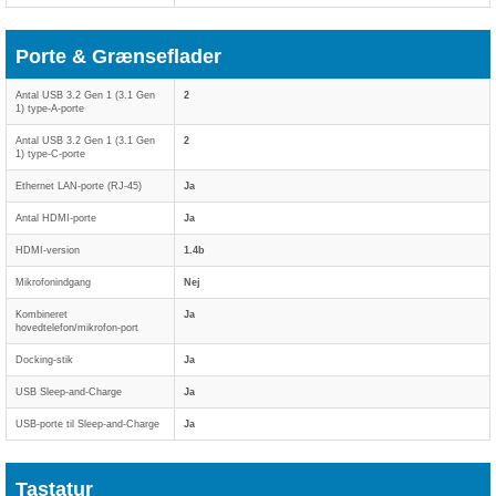
Porte & Grænseflader
Antal USB 3.2 Gen 1 (3.1 Gen
2
1) type-A-porte
Antal USB 3.2 Gen 1 (3.1 Gen
2
1) type-C-porte
Ethernet LAN-porte (RJ-45)
Ja
Antal HDMI-porte
Ja
HDMI-version
1.4b
Mikrofonindgang
Nej
Kombineret
Ja
hovedtelefon/mikrofon-port
Docking-stik
Ja
USB Sleep-and-Charge
Ja
USB-porte til Sleep-and-Charge
Ja
Tastatur