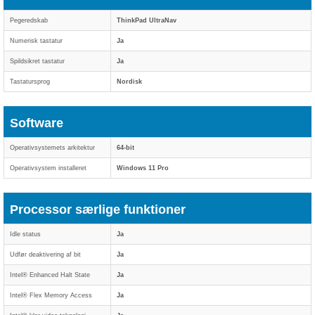
Pegeredskab
ThinkPad UltraNav
Numerisk tastatur
Ja
Spildsikret tastatur
Ja
Tastatursprog
Nordisk
Software
Operativsystemets arkitektur
64-bit
Operativsystem installeret
Windows 11 Pro
Processor særlige funktioner
Idle status
Ja
Udfør deaktivering af bit
Ja
Intel® Enhanced Halt State
Ja
Intel® Flex Memory Access
Ja