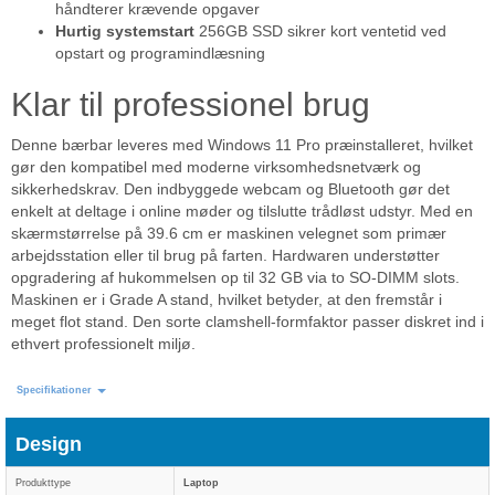
håndterer krævende opgaver
Hurtig systemstart
256GB SSD sikrer kort ventetid ved
opstart og programindlæsning
Klar til professionel brug
Denne bærbar leveres med Windows 11 Pro præinstalleret, hvilket
gør den kompatibel med moderne virksomhedsnetværk og
sikkerhedskrav. Den indbyggede webcam og Bluetooth gør det
enkelt at deltage i online møder og tilslutte trådløst udstyr. Med en
skærmstørrelse på 39.6 cm er maskinen velegnet som primær
arbejdsstation eller til brug på farten. Hardwaren understøtter
opgradering af hukommelsen op til 32 GB via to SO-DIMM slots.
Maskinen er i Grade A stand, hvilket betyder, at den fremstår i
meget flot stand. Den sorte clamshell-formfaktor passer diskret ind i
ethvert professionelt miljø.
Specifikationer
Design
Produkttype
Laptop