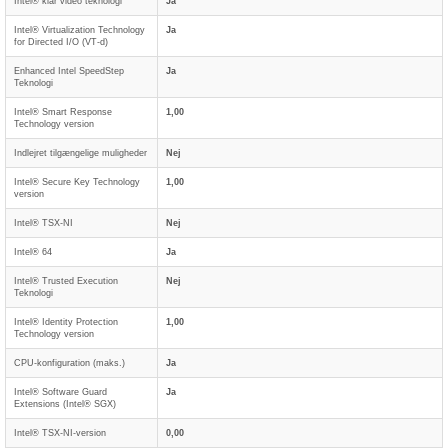
Intel® klar video teknologi
Ja
Intel® Virtualization Technology
Ja
for Directed I/O (VT-d)
Enhanced Intel SpeedStep
Ja
Teknologi
Intel® Smart Response
1,00
Technology version
Indlejret tilgængelige muligheder
Nej
Intel® Secure Key Technology
1,00
version
Intel® TSX-NI
Nej
Intel® 64
Ja
Intel® Trusted Execution
Nej
Teknologi
Intel® Identity Protection
1,00
Technology version
CPU-konfiguration (maks.)
Ja
Intel® Software Guard
Ja
Extensions (Intel® SGX)
Intel® TSX-NI-version
0,00