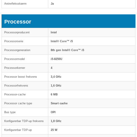
Antirefleksskærm
Ja
Processor
Processorproducent
Intel
Processorserie
Intel® Core™ i5
Processorgeneration
8th gen Intel® Core™ i5
Processormodel
i5-8250U
Processorkerner
4
Processor boost frekvens
3,4 GHz
Processorfrekvens
1,6 GHz
Processor-cache
6 MB
Processor cache type
Smart cache
Bus type
OPI
Konfigurerbar TDP-up frekvens
1,8 GHz
Konfigurerbar TDP-up
25 W