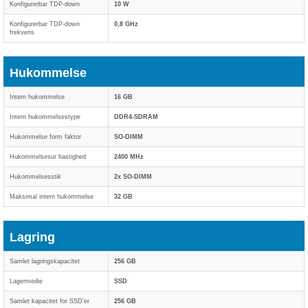
Konfigurerbar TDP-down
10 W
Konfigurerbar TDP-down
0,8 GHz
frekvens
Hukommelse
Intern hukommelse
16 GB
Intern hukommelsestype
DDR4-SDRAM
Hukommelse form faktor
SO-DIMM
Hukommelsesur hastighed
2400 MHz
Hukommelsesstik
2x SO-DIMM
Maksimal intern hukommelse
32 GB
Lagring
Samlet lagringskapacitet
256 GB
Lagermedie
SSD
Samlet kapacitet for SSD'er
256 GB