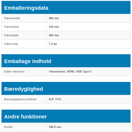
Emballeringsdata
Pakkebredde
685 mm
Pakkedybde
126 mm
Pakkehøjde
405 mm
Pakkevægt
7,4 kg
Emballage indhold
Kabler inkluderet
Vekselstrøm, HDMI, USB Type-C
Bæredygtighed
Bæredygtighedscertifikater
ErP, TCO
Andre funktioner
Bredde
538,5 mm