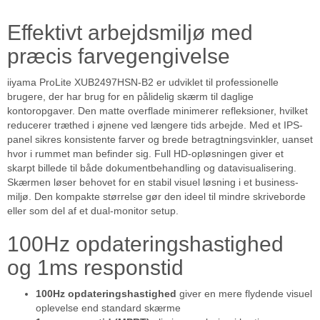
Effektivt arbejdsmiljø med
præcis farvegengivelse
iiyama ProLite XUB2497HSN-B2 er udviklet til professionelle
brugere, der har brug for en pålidelig skærm til daglige
kontoropgaver. Den matte overflade minimerer refleksioner, hvilket
reducerer træthed i øjnene ved længere tids arbejde. Med et IPS-
panel sikres konsistente farver og brede betragtningsvinkler, uanset
hvor i rummet man befinder sig. Full HD-opløsningen giver et
skarpt billede til både dokumentbehandling og datavisualisering.
Skærmen løser behovet for en stabil visuel løsning i et business-
miljø. Den kompakte størrelse gør den ideel til mindre skriveborde
eller som del af et dual-monitor setup.
100Hz opdateringshastighed
og 1ms responstid
100Hz opdateringshastighed
giver en mere flydende visuel
oplevelse end standard skærme