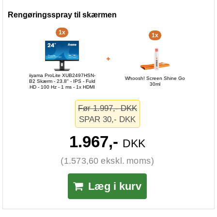
Rengøringsspray til skærmen
1x
1x
iiyama ProLite XUB2497HSN-
Whoosh! Screen Shine Go
B2 Skærm - 23.8" - IPS - Fuld
30ml
HD - 100 Hz - 1 ms - 1x HDMI
Før 1.997,- DKK
SPAR 30,- DKK
1.967,-
DKK
(1.573,60 ekskl. moms)
Læg i kurv