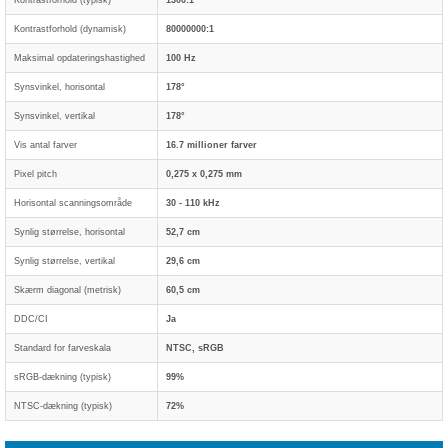
Kontrastforhold (typisk)
1300:1
Kontrastforhold (dynamisk)
80000000:1
Maksimal opdateringshastighed
100 Hz
Synsvinkel, horisontal
178°
Synsvinkel, vertikal
178°
Vis antal farver
16.7 millioner farver
Pixel pitch
0,275 x 0,275 mm
Horisontal scanningsområde
30 - 110 kHz
Synlig størrelse, horisontal
52,7 cm
Synlig størrelse, vertikal
29,6 cm
Skærm diagonal (metrisk)
60,5 cm
DDC/CI
Ja
Standard for farveskala
NTSC, sRGB
sRGB-dækning (typisk)
99%
NTSC-dækning (typisk)
72%