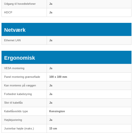
Udgang til hovedtelefoner
Ja
HDCP
Ja
Netværk
Ethernet LAN
Ja
Ergonomisk
VESA montering
Ja
Panel montering grænseflade
100 x 100 mm
Kan monteres på væggen
Ja
Forbedret kabelstyring
Ja
Slot til kabellås
Ja
Kabellåseslids type
Kensington
Højdejustering
Ja
Justerbar højde (maks.)
15 cm