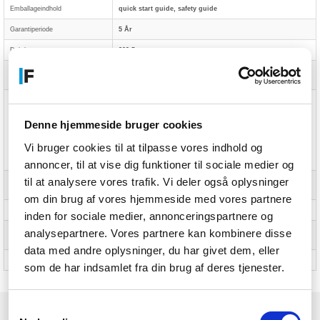
Emballageindhold
quick start guide, safety guide
Garantiperiode
5 År
Dybde
209,5 mm
Kontrolpanel
Power, Menu, Adjustment/ Volume, Adjustment/ Shortcut,
Input/ Exit
Brugerkontrol
picture adjust (brightness, contrast, Eco, ACR, OD, MBR,
Adaptive Sync), colour settings (i-Style colour, blue light
reducer, colour temp., user preset), OSD (OSD H. position,
Denne hjemmeside bruger cookies
OSD V. position, OSD rotate, OSD time), language, recall,
miscellanous 1 (sharp and soft, video mode adjust,
opening logo, RGB range), miscellaneous 2 (USB BC,
Vi bruger cookies til at tilpasse vores indhold og
MST, USB, LED, display information, MAC address), input
select, audio settings (volume, mute)
annoncer, til at vise dig funktioner til sociale medier og
til at analysere vores trafik. Vi deler også oplysninger
Compliance-certifikater
CE, EAC, PSE, REACH, RoHS, TÜV mark, UKCA, VCCI,
WEEE
om din brug af vores hjemmeside med vores partnere
Vægt
5,3 kg
inden for sociale medier, annonceringspartnere og
analysepartnere. Vores partnere kan kombinere disse
Fabriksgaranti
5 years (for details and eligible countries please check the
Warranty section of our website)
data med andre oplysninger, du har givet dem, eller
Ethernet LAN-porte (RJ-45)
Ja
som de har indsamlet fra din brug af deres tjenester.
Samtykkevalg