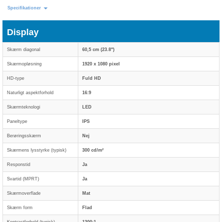
Specifikationer
Display
Skærm diagonal
60,5 cm (23.8")
Skærmopløsning
1920 x 1080 pixel
HD-type
Fuld HD
Naturligt aspektforhold
16:9
Skærmteknologi
LED
Paneltype
IPS
Berøringsskærm
Nej
Skærmens lysstyrke (typisk)
300 cd/m²
Responstid
Ja
Svartid (MPRT)
Ja
Skærmoverflade
Mat
Skærm form
Flad