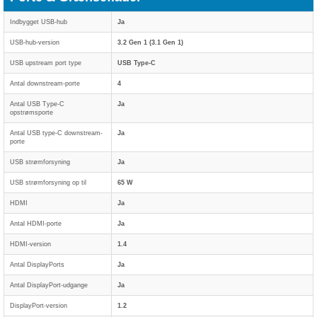
Indbygget USB-hub
Ja
USB-hub-version
3.2 Gen 1 (3.1 Gen 1)
USB upstream port type
USB Type-C
Antal downstream-porte
4
Antal USB Type-C
Ja
opstrømsporte
Antal USB type-C downstream-
Ja
porte
USB strømforsyning
Ja
USB strømforsyning op til
65 W
HDMI
Ja
Antal HDMI-porte
Ja
HDMI-version
1.4
Antal DisplayPorts
Ja
Antal DisplayPort-udgange
Ja
DisplayPort-version
1.2