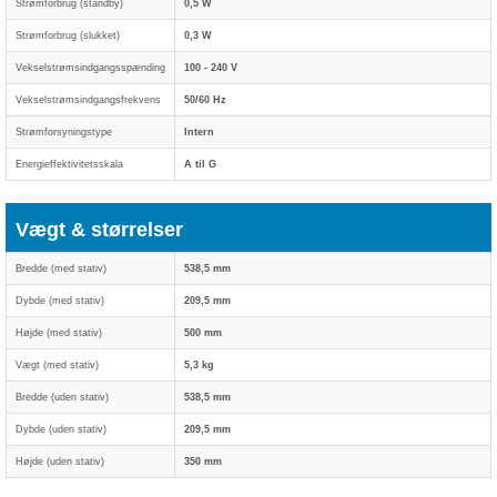
Strømforbrug (standby)
0,5 W
Strømforbrug (slukket)
0,3 W
Vekselstrømsindgangsspænding
100 - 240 V
Vekselstrømsindgangsfrekvens
50/60 Hz
Strømforsyningstype
Intern
Energieffektivitetsskala
A til G
Vægt & størrelser
Bredde (med stativ)
538,5 mm
Dybde (med stativ)
209,5 mm
Højde (med stativ)
500 mm
Vægt (med stativ)
5,3 kg
Bredde (uden stativ)
538,5 mm
Dybde (uden stativ)
209,5 mm
Højde (uden stativ)
350 mm