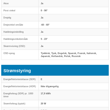
Akse
Ja
Pivot vinkel
0 - 90°
Drejelig
Ja
Drejevinkel område
-60 - 60°
Hældningsindstilling
Ja
Hældningsvinkelområde
5 - 23°
Skærmvisning (OSD)
Ja
OSD-sprog
Tjekkisk, Tysk, Engelsk, Spansk, Fransk, Italiensk,
Japansk, Hollandsk, Polsk, Russisk
Strømstyring
Energieffektivitetsklasse (SDR)
E
Energieffektivitetsklasse (HDR)
Ikke tilgængelig
Energiforbrug (SDR) pr. 1000
17,9 kWh
timer
Strømforbrug (typisk)
20 W