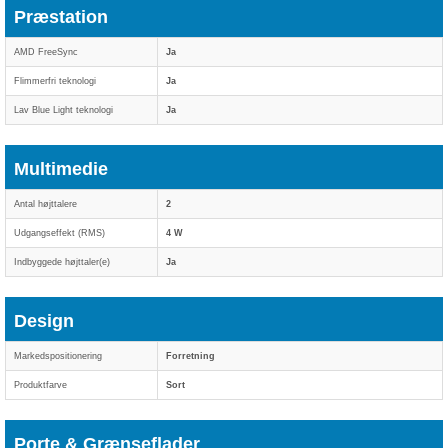
Præstation
AMD FreeSync
Ja
Flimmerfri teknologi
Ja
Lav Blue Light teknologi
Ja
Multimedie
Antal højttalere
2
Udgangseffekt (RMS)
4 W
Indbyggede højttaler(e)
Ja
Design
Markedspositionering
Forretning
Produktfarve
Sort
Porte & Grænseflader