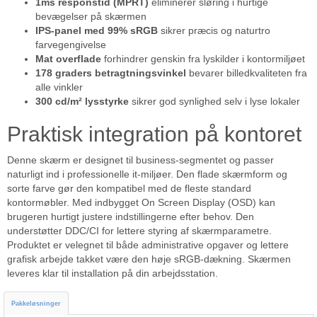
1ms responstid (MPRT)
eliminerer sløring i hurtige
bevægelser på skærmen
IPS-panel med 99% sRGB
sikrer præcis og naturtro
farvegengivelse
Mat overflade
forhindrer genskin fra lyskilder i kontormiljøet
178 graders betragtningsvinkel
bevarer billedkvaliteten fra
alle vinkler
300 cd/m² lysstyrke
sikrer god synlighed selv i lyse lokaler
Praktisk integration på kontoret
Denne skærm er designet til business-segmentet og passer
naturligt ind i professionelle it-miljøer. Den flade skærmform og
sorte farve gør den kompatibel med de fleste standard
kontormøbler. Med indbygget On Screen Display (OSD) kan
brugeren hurtigt justere indstillingerne efter behov. Den
understøtter DDC/CI for lettere styring af skærmparametre.
Produktet er velegnet til både administrative opgaver og lettere
grafisk arbejde takket være den høje sRGB-dækning. Skærmen
leveres klar til installation på din arbejdsstation.
Pakkeløsninger