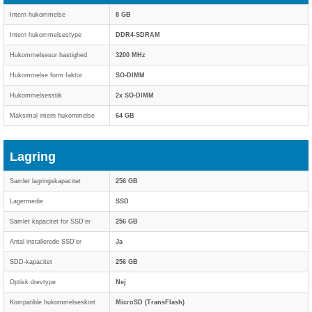
Intern hukommelse
8 GB
Intern hukommelsestype
DDR4-SDRAM
Hukommelsesur hastighed
3200 MHz
Hukommelse form faktor
SO-DIMM
Hukommelsesstik
2x SO-DIMM
Maksimal intern hukommelse
64 GB
Lagring
Samlet lagringskapacitet
256 GB
Lagermedie
SSD
Samlet kapacitet for SSD'er
256 GB
Antal installerede SSD'er
Ja
SDD-kapacitet
256 GB
Optisk drevtype
Nej
Kompatible hukommelseskort
MicroSD (TransFlash)