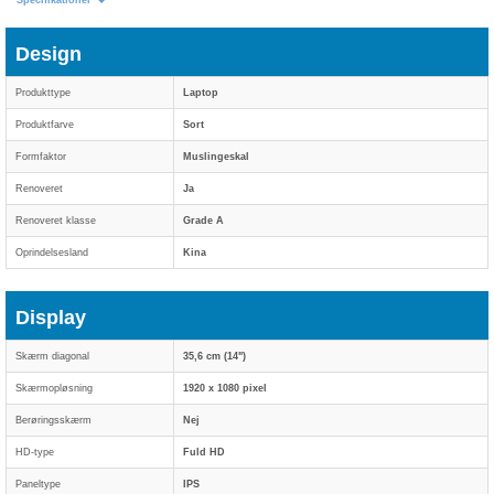
Specifikationer
Design
Produkttype
Laptop
Produktfarve
Sort
Formfaktor
Muslingeskal
Renoveret
Ja
Renoveret klasse
Grade A
Oprindelsesland
Kina
Display
Skærm diagonal
35,6 cm (14")
Skærmopløsning
1920 x 1080 pixel
Berøringsskærm
Nej
HD-type
Fuld HD
Paneltype
IPS