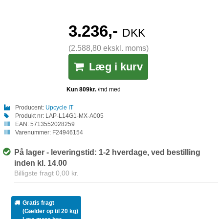
3.236,-
DKK
(2.588,80 ekskl. moms)
Læg i kurv
Producent:
Upcycle IT
Produkt nr:
LAP-L14G1-MX-A005
EAN:
5713552028259
Varenummer:
F24946154
På lager - leveringstid: 1-2 hverdage, ved bestilling
inden kl. 14.00
Billigste fragt 0,00 kr.
Gratis fragt
(Gælder op til 20 kg)