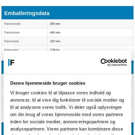
Emballeringsdata
Pakkebredde
290 mm
Pakkedybde
440 mm
Pakkehøjde
120 mm
Pakkevægt
2,06 kg
CO2-aftryk
Samlet CO2-fodaftryk (kg of
10,92
CO2e)
Denne hjemmeside bruger cookies
Refurbishment impact (kg of
6,79
Vi bruger cookies til at tilpasse vores indhold og
CO2e)
annoncer, til at vise dig funktioner til sociale medier og
Avoided emissions (kg of CO2e)
237,77
til at analysere vores trafik. Vi deler også oplysninger
Avoided e-waste
2,2 kg
om din brug af vores hjemmeside med vores partnere
inden for sociale medier, annonceringspartnere og
analysepartnere. Vores partnere kan kombinere disse
Andre funktioner