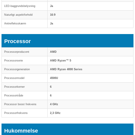
LED-baggrundsbelysning
Ja
Naturligt aspektforhold
16:9
Antirefleksskærm
Ja
Processor
Processorproducent
AMD
Processorserie
AMD Ryzen™ 5
Processorgeneration
AMD Ryzen 4000 Series
Processormodel
4500U
Processorkerner
6
Processortråde
6
Processor boost frekvens
4 GHz
Processorfrekvens
2,3 GHz
Hukommelse