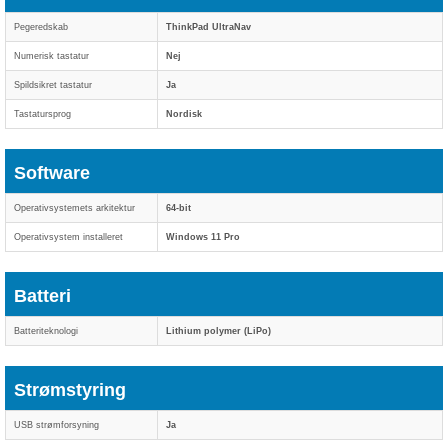
Pegeredskab
ThinkPad UltraNav
Numerisk tastatur
Nej
Spildsikret tastatur
Ja
Tastatursprog
Nordisk
Software
Operativsystemets arkitektur
64-bit
Operativsystem installeret
Windows 11 Pro
Batteri
Batteriteknologi
Lithium polymer (LiPo)
Strømstyring
USB strømforsyning
Ja