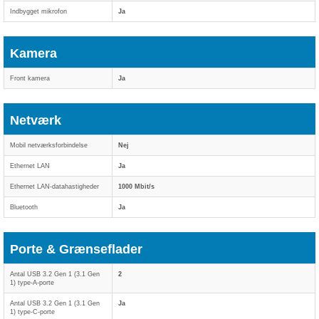
Indbygget mikrofon
Ja
Kamera
Front kamera
Ja
Netværk
Mobil netværksforbindelse
Nej
Ethernet LAN
Ja
Ethernet LAN-datahastigheder
1000 Mbit/s
Bluetooth
Ja
Porte & Grænseflader
Antal USB 3.2 Gen 1 (3.1 Gen
2
1) type-A-porte
Antal USB 3.2 Gen 1 (3.1 Gen
Ja
1) type-C-porte