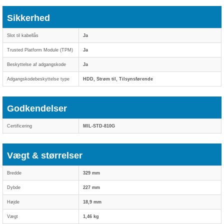
Sikkerhed
Slot til kabellås
Ja
Trusted Platform Module (TPM)
Ja
Beskyttelse af adgangskode
Ja
Adgangskodebeskyttelse type
HDD, Strøm til, Tilsynsførende
Godkendelser
Certificering
MIL-STD-810G
Vægt & størrelser
Bredde
329 mm
Dybde
227 mm
Højde
18,9 mm
Vægt
1,46 kg