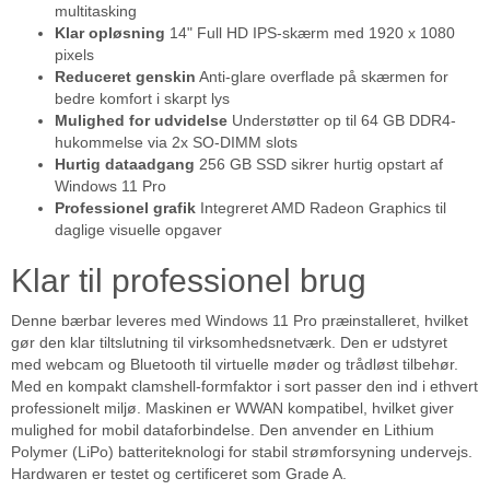
multitasking
Klar opløsning
14" Full HD IPS-skærm med 1920 x 1080
pixels
Reduceret genskin
Anti-glare overflade på skærmen for
bedre komfort i skarpt lys
Mulighed for udvidelse
Understøtter op til 64 GB DDR4-
hukommelse via 2x SO-DIMM slots
Hurtig dataadgang
256 GB SSD sikrer hurtig opstart af
Windows 11 Pro
Professionel grafik
Integreret AMD Radeon Graphics til
daglige visuelle opgaver
Klar til professionel brug
Denne bærbar leveres med Windows 11 Pro præinstalleret, hvilket
gør den klar tiltslutning til virksomhedsnetværk. Den er udstyret
med webcam og Bluetooth til virtuelle møder og trådløst tilbehør.
Med en kompakt clamshell-formfaktor i sort passer den ind i ethvert
professionelt miljø. Maskinen er WWAN kompatibel, hvilket giver
mulighed for mobil dataforbindelse. Den anvender en Lithium
Polymer (LiPo) batteriteknologi for stabil strømforsyning undervejs.
Hardwaren er testet og certificeret som Grade A.