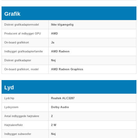
Grafik
Diskret grafikadaptermodel
Ikke tilgængelig
Producent af indbygget GPU
AMD
On-board grafikkort
Ja
Indbygget grafikadapterfamilie
AMD Radeon
Diskret grafikadapter
Nej
On-board grafikkort, model
AMD Radeon Graphics
Lyd
Lydchip
Realtek ALC3287
Lydsystem
Dolby Audio
Antal indbyggede højttalere
2
Højttalereffekt
2 W
Indbygget subwoofer
Nej