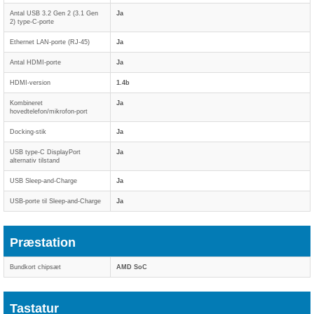
Antal USB 3.2 Gen 2 (3.1 Gen
Ja
2) type-C-porte
Ethernet LAN-porte (RJ-45)
Ja
Antal HDMI-porte
Ja
HDMI-version
1.4b
Kombineret
Ja
hovedtelefon/mikrofon-port
Docking-stik
Ja
USB type-C DisplayPort
Ja
alternativ tilstand
USB Sleep-and-Charge
Ja
USB-porte til Sleep-and-Charge
Ja
Præstation
Bundkort chipsæt
AMD SoC
Tastatur