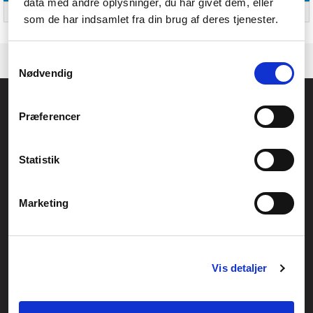
data med andre oplysninger, du har givet dem, eller
Garantiperiode
2 År
som de har indsamlet fra din brug af deres tjenester.
Samtykkevalg
Nødvendig
Føniks Computer Aarhus
Præferencer
CVR.: 26208637
Anelystparken 33B,
8381 Tilst
Generelle henvendelser:
Statistik
kontakt@fcomputer.dk
Service- og reklamationsafdelingen:
Marketing
service@fcomputer.dk
Sitemap
Vis detaljer
Blog
Opret reklamation
Kundecenter
Kontakt