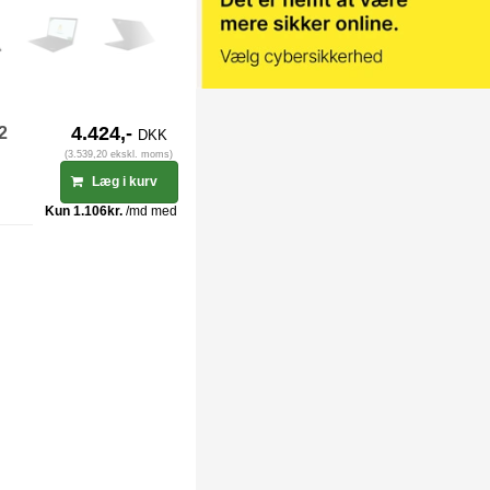
-2
4.424,-
DKK
(3.539,20 ekskl. moms)
Læg i kurv