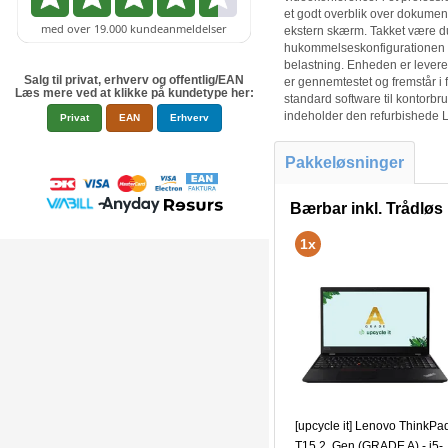
et godt overblik over dokumen
ekstern skærm. Takket være d
hukommelseskonfigurationen k
belastning. Enheden er leveret 
Salg til privat, erhverv og offentlig/EAN
er gennemtestet og fremstår i 
Læs mere ved at klikke på kundetype her:
standard software til kontorb
indeholder den refurbishede 
Privat
EAN
Erhverv
Pakkeløsninger
Bærbar inkl. Trådlø
1x
[upcycle it] Lenovo ThinkPa
T15 2. Gen (GRADE A) - i5-