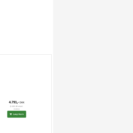
4.791,-
DKK
(3.832,80 ekskl.
moms)
Læg i kurv