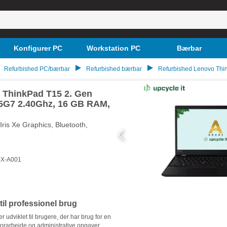
Konfigurer PC
Workstation PC
Bærbar
Refurbished PC/bærbar
Refurbished bærbar
Refurbished Lenovo Thi
o ThinkPad T15 2. Gen
35G7 2.40Ghz, 16 GB RAM,
ris Xe Graphics, Bluetooth,
X-A001
 til professionel brug
udviklet til brugere, der har brug for en
ntorarbejde og administrative opgaver.