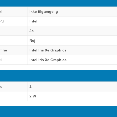
l
Ikke tilgængelig
GPU
Intel
Ja
Nej
milie
Intel Iris Xe Graphics
l
Intel Iris Xe Graphics
re
2
2 W