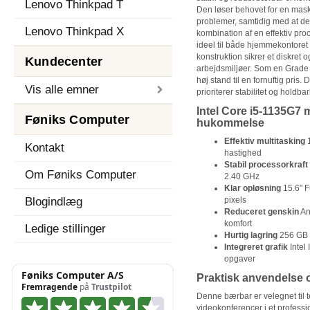
Lenovo Thinkpad T
Den løser behovet for en mask
problemer, samtidig med at de
Lenovo Thinkpad X
kombination af en effektiv pr
ideel til både hjemmekontoret
konstruktion sikrer et diskret o
Kundecenter
arbejdsmiljøer. Som en Grade 
høj stand til en fornuftig pris. 
Vis alle emner
prioriterer stabilitet og holdb
Intel Core i5-1135G7
Føniks Computer
hukommelse
Effektiv multitasking
1
Kontakt
hastighed
Stabil processorkraft
Om Føniks Computer
2.40 GHz
Klar opløsning
15.6" 
Blogindlæg
pixels
Reduceret genskin
An
komfort
Ledige stillinger
Hurtig lagring
256 GB S
Integreret grafik
Intel 
opgaver
Praktisk anvendelse o
Denne bærbar er velegnet til
videokonferencer i et professi