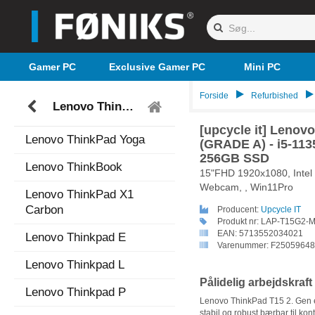
Gamer PC
Exclusive Gamer PC
Mini PC
Forside
Refurbished
Lenovo ThinkPad
[upcycle it] Lenov
Lenovo ThinkPad Yoga
(GRADE A) - i5-11
256GB SSD
Lenovo ThinkBook
15"FHD 1920x1080, Intel I
Webcam, , Win11Pro
Lenovo ThinkPad X1
Carbon
Producent:
Upcycle IT
Produkt nr:
LAP-T15G2-M
EAN:
5713552034021
Lenovo Thinkpad E
Varenummer:
F25059648
Lenovo Thinkpad L
Pålidelig arbejdskraft
Lenovo Thinkpad P
Lenovo ThinkPad T15 2. Gen er 
stabil og robust bærbar til ko