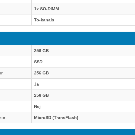
1x SO-DIMM
To-kanals
256 GB
SSD
er
256 GB
Ja
256 GB
Nej
kort
MicroSD (TransFlash)