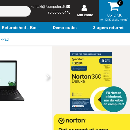
0
kontakt@fcomputer.dk
70 60 60 64
0,- DKK
Min konto
(0,- DKK ekskl. moms)
Refurbished - Bærbar
Demo outlet
3 ugers returret
nkPad