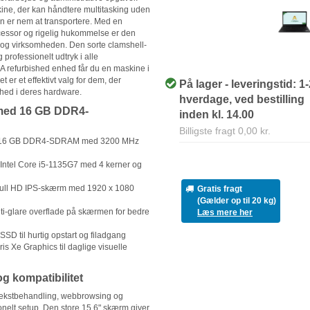
ine, der kan håndtere multitasking uden
n er nem at transportere. Med en
ocessor og rigelig hukommelse er den
 og virksomheden. Den sorte clamshell-
g professionelt udtryk i alle
A refurbished enhed får du en maskine i
Det er et effektivt valg for dem, der
På lager - leveringstid: 1
arhed i deres hardware.
hverdage, ved bestilling
 med 16 GB DDR4-
inden kl. 14.00
Billigste fragt 0,00 kr.
6 GB DDR4-SDRAM med 3200 MHz
Intel Core i5-1135G7 med 4 kerner og
Full HD IPS-skærm med 1920 x 1080
Gratis fragt
(Gælder op til 20 kg)
ti-glare overflade på skærmen for bedre
Læs mere her
SD til hurtig opstart og filadgang
Iris Xe Graphics til daglige visuelle
g kompatibilitet
 tekstbehandling, webbrowsing og
onelt setup. Den store 15.6" skærm giver