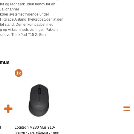
ter og regneark uden behov for en
ual-channel
ører systemet flydende under
i Grade A stand, hvilket betyder, at den
flot stand. Den er kompatibel med
rug og virksomhedsløsninger. Pakken
Lenovo ThinkPad T15 2. Gen.
s mus
1x
=
d
Logitech M280 Mus 910-
004287 - RF trådløst - 1000