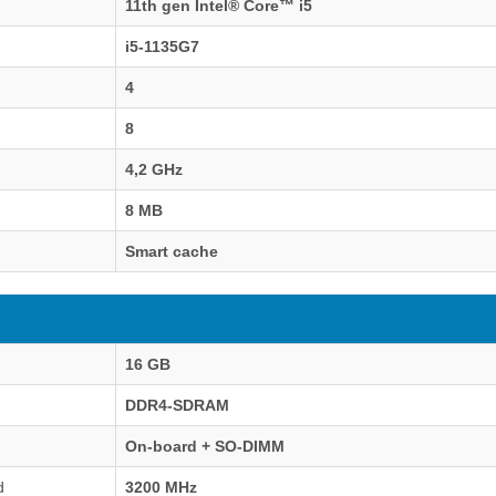
11th gen Intel® Core™ i5
i5-1135G7
4
8
4,2 GHz
8 MB
Smart cache
16 GB
DDR4-SDRAM
On-board + SO-DIMM
d
3200 MHz