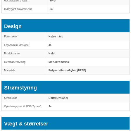
Acceleration (maks.)
70 G
Indbygget hukommelse
Ja
Design
Formfaktor
Højre hånd
Ergonomisk designet
Ja
Produktfarve
Hvid
Overfladefarvning
Monokromatisk
Materiale
Polytetrafluorethylen (PTFE)
Strømstyring
Strømkilde
Batterier/kabel
Opladningsport til USB Type-C
Ja
Vægt & størrelser