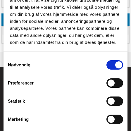
annoncer, til at vise dig funktioner til sociale medier og
Brugervejledning
Ja
til at analysere vores trafik. Vi deler også oplysninger
om din brug af vores hjemmeside med vores partnere
Logistik data
inden for sociale medier, annonceringspartnere og
analysepartnere. Vores partnere kan kombinere disse
Oprindelsesland
Kina
data med andre oplysninger, du har givet dem, eller
Harmoniseret systemkode (HS)
8471607000
som de har indsamlet fra din brug af deres tjenester.
Samtykkevalg
Nødvendig
Føniks Computer Aarhus
Præferencer
CVR.: 26208637
Anelystparken 33B,
8381 Tilst
Generelle henvendelser:
Statistik
kontakt@fcomputer.dk
Service- og reklamationsafdelingen:
Marketing
service@fcomputer.dk