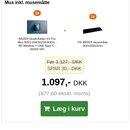
Mus inkl. musemåtte
1x
1x
RAZER DeathAdder V3 Pro
Mus RZ01-04630200-R3G1 -
FG MP903 musemåtte
RF Wireless + USB Type-C -
900x300x3mm
30000 DPI
Før 1.127,- DKK
SPAR 30,- DKK
1.097,-
DKK
(877,60 ekskl. moms)
Læg i kurv