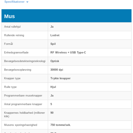
Specifikationer
Mus
Antal rullehjul
Ja
Rullende retning
Lodret
Formål
Spil
Enhedsgrænseflade
RF Wireless + USB Type-C
Bevægelsesdetekteringsteknologi
Optisk
Bevægelsesopløsning
30000 dpi
Knapper type
Trykte knapper
Rulle type
Hjul
Programmerbare museknapper
Ja
Antal programmerbare knapper
5
Knappernes holdbarhed (millioner
90
klik)
Musens sporingshastighed
750 tomme/sek.