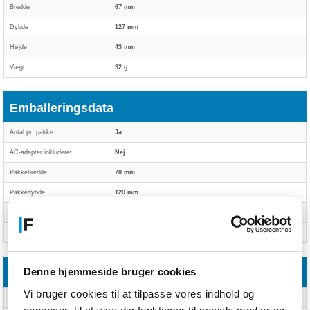
Bredde
67 mm
Dybde
127 mm
Højde
43 mm
Vægt
92 g
Emballeringsdata
Antal pr. pakke
Ja
AC-adapter inkluderet
Nej
Pakkebredde
70 mm
Pakkedybde
120 mm
Pakkevægt
485 g
Pakkehøjde
176 mm
Denne hjemmeside bruger cookies
Emballage indhold
Vi bruger cookies til at tilpasse vores indhold og
Modtager inkluderet
Ja