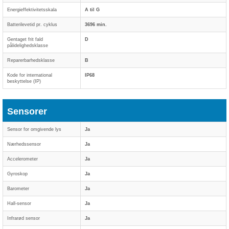
Energieffektivitetsskala
A til G
Batterilevetid pr. cyklus
3696 min.
Gentaget frit fald
D
pålidelighedsklasse
Reparerbarhedsklasse
B
Kode for international
IP68
beskyttelse (IP)
Sensorer
Sensor for omgivende lys
Ja
Nærhedssensor
Ja
Accelerometer
Ja
Gyroskop
Ja
Barometer
Ja
Hall-sensor
Ja
Infrarød sensor
Ja