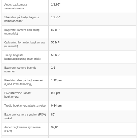
Andet bagkamera
1/1.95"
sensorstørrelse
Størrelse på tredje bageste
1/2.75"
kamerasensor
Bagerste kamera opløsning
50 MP
(numerisk)
Opløsning for andet bagkamera
50 MP
(numerisk)
Tredje bageste
50 MP
kameraopløsning (numerisk)
Bagerste kamera blænde
1,6
nummer
Pixelstørrelse på bagkameraet
1,12 µm
(Quad Pixel-teknologi)
Pixelstørrelse i andet
0,8 µm
bagkamera
Tredje bagkamera pixelstørrelse
0,64 µm
Bagerste kamera synsfelt (FOV)
85°
vinkel
Andet bagkamera synsvinkel
32,8°
(FOV)