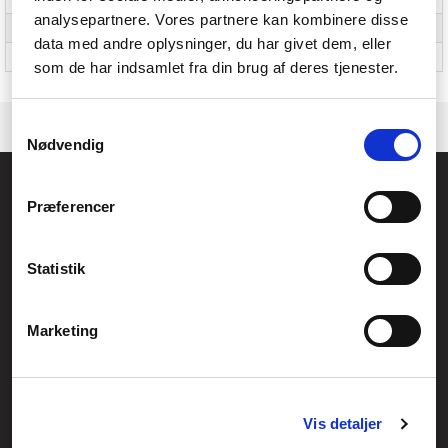
analysepartnere. Vores partnere kan kombinere disse
Udstødningsstift
Ja
data med andre oplysninger, du har givet dem, eller
Kabler inkluderet
USB Type-A til USB Type-B
som de har indsamlet fra din brug af deres tjenester.
Samtykkevalg
Nødvendig
Føniks Computer Aarhus
Præferencer
CVR.: 26208637
Anelystparken 33B,
8381 Tilst
Generelle henvendelser:
Statistik
kontakt@fcomputer.dk
Service- og reklamationsafdelingen:
Marketing
service@fcomputer.dk
Sitemap
Vis detaljer
Blog
Opret reklamation