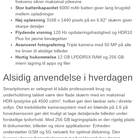
frekvens sikrer maksimal ydeevne
Stor batterikapacitet
6000 mAh batteri giver lang brugstid
mellem opladninger
Høj opløsning
3168 x 1440 pixels på en 6.82" skærm giver
skarpe detaljer
Flydende visning
120 Hz opdateringshastighed og HDR10
Plus for jævne bevægelser
Avanceret fotografering
Triple kamera med 50 MP på alle
tre linser til alsidige billeder
Hurtig hukommelse
12 GB LPDDR5X RAM og 256 GB
intern lagring til apps og filer
Alsidig anvendelse i hverdagen
Smartphonen er velegnet til både professionelt brug og
underholdning takket være den flade skærm med en maksimal
HDR-lysstyrke på 4500 cd/m², hvilket gør den læsbar selv i direkte
sollys. Det tredobbelte kamerasystem med en blænde på 1.6 på
hovedsensoren gør det muligt at tage detaljerede billeder under
forskellige lysforhold. Med 256 GB lagringsplads er der rigelig plads
til dokumenter, billeder og store applikationer. Enheden
understøtter GSM og 5G netværk for optimal tilslutning. Den