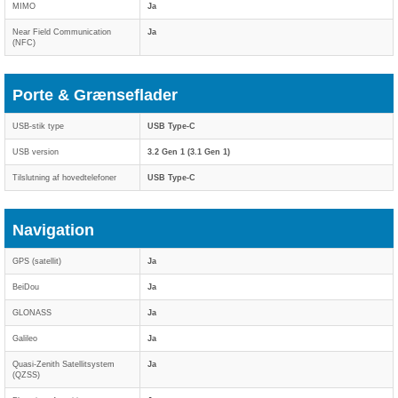
MIMO
Ja
Near Field Communication
Ja
(NFC)
Porte & Grænseflader
USB-stik type
USB Type-C
USB version
3.2 Gen 1 (3.1 Gen 1)
Tilslutning af hovedtelefoner
USB Type-C
Navigation
GPS (satellit)
Ja
BeiDou
Ja
GLONASS
Ja
Galileo
Ja
Quasi-Zenith Satellitsystem
Ja
(QZSS)