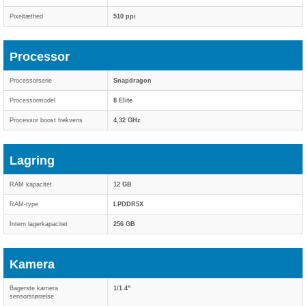
Pixeltæthed
510 ppi
Processor
Processorserie
Snapdragon
Processormodel
8 Elite
Processor boost frekvens
4,32 GHz
Lagring
RAM kapacitet
12 GB
RAM-type
LPDDR5X
Intern lagerkapacitet
256 GB
Kamera
Bagerste kamera
1/1.4"
sensorstørrelse