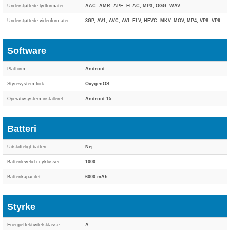
Understøttede lydformater
AAC, AMR, APE, FLAC, MP3, OGG, WAV
Understøttede videoformater
3GP, AV1, AVC, AVI, FLV, HEVC, MKV, MOV, MP4, VP8, VP9
Software
Platform
Android
Styresystem fork
OxygenOS
Operativsystem installeret
Android 15
Batteri
Udskifteligt batteri
Nej
Batterilevetid i cyklusser
1000
Batterikapacitet
6000 mAh
Styrke
Energieffektivitetsklasse
A