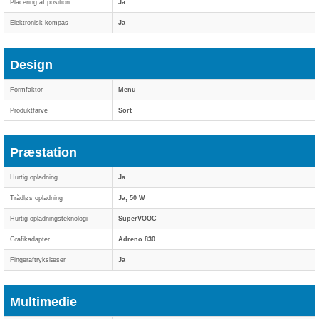
Placering af position
Ja
Elektronisk kompas
Ja
Design
Formfaktor
Menu
Produktfarve
Sort
Præstation
Hurtig opladning
Ja
Trådløs opladning
Ja; 50 W
Hurtig opladningsteknologi
SuperVOOC
Grafikadapter
Adreno 830
Fingeraftrykslæser
Ja
Multimedie