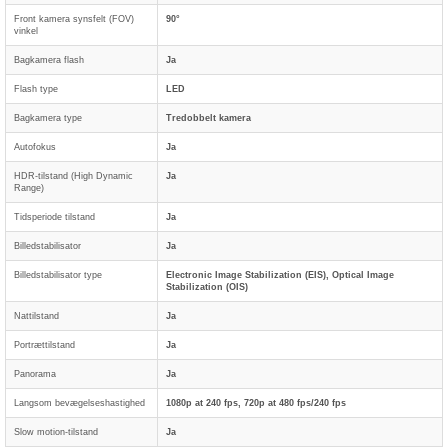
Front kamera synsfelt (FOV)
90°
vinkel
Bagkamera flash
Ja
Flash type
LED
Bagkamera type
Tredobbelt kamera
Autofokus
Ja
HDR-tilstand (High Dynamic
Ja
Range)
Tidsperiode tilstand
Ja
Billedstabilisator
Ja
Billedstabilisator type
Electronic Image Stabilization (EIS), Optical Image
Stabilization (OIS)
Nattilstand
Ja
Portrættilstand
Ja
Panorama
Ja
Langsom bevægelseshastighed
1080p at 240 fps, 720p at 480 fps/240 fps
Slow motion-tilstand
Ja