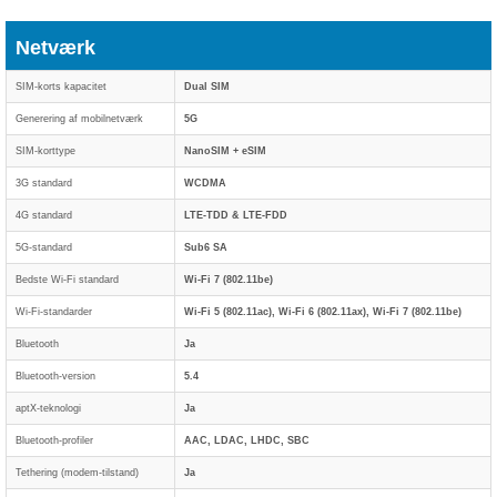
Netværk
SIM-korts kapacitet
Dual SIM
Generering af mobilnetværk
5G
SIM-korttype
NanoSIM + eSIM
3G standard
WCDMA
4G standard
LTE-TDD & LTE-FDD
5G-standard
Sub6 SA
Bedste Wi-Fi standard
Wi-Fi 7 (802.11be)
Wi-Fi-standarder
Wi-Fi 5 (802.11ac), Wi-Fi 6 (802.11ax), Wi-Fi 7 (802.11be)
Bluetooth
Ja
Bluetooth-version
5.4
aptX-teknologi
Ja
Bluetooth-profiler
AAC, LDAC, LHDC, SBC
Tethering (modem-tilstand)
Ja