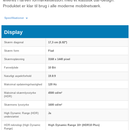
leveres i farven formørkelsessort med et klassisk bar-design.
Produktet er klar til brug i alle moderne mobilnetværk.
Specifikationer
Display
Skærm diagonal
17,3 cm (6.82")
Skærm form
Flad
Skærmopløsning
3168 x 1440 pixel
Farvedybde
10 Bit
Naturligt aspektforhold
19.8:9
Maksimal opdateringshastighed
120 Hz
Maksimal skærmlysstyrke
4500 cd/m²
(HDR)
Skærmens lysstyrke
1600 cd/m²
High Dynamic Range (HDR)
Ja
understøttet
HDR-teknologi (High Dynamic
High Dynamic Range 10+ (HDR10 Plus)
Range)