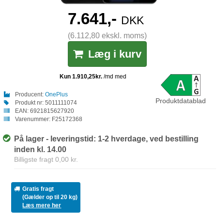
7.641,-
DKK
(6.112,80 ekskl. moms)
Læg i kurv
Producent:
OnePlus
Produktdatablad
Produkt nr:
5011111074
EAN:
6921815627920
Varenummer:
F25172368
På lager - leveringstid: 1-2 hverdage, ved bestilling
inden kl. 14.00
Billigste fragt 0,00 kr.
Gratis fragt
(Gælder op til 20 kg)
Læs mere her