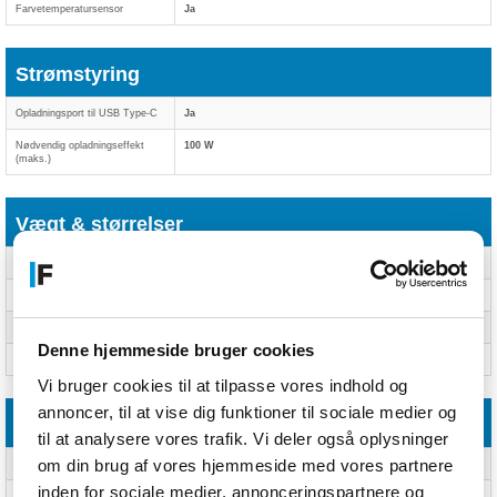
Farvetemperatursensor
Ja
Strømstyring
Opladningsport til USB Type-C
Ja
Nødvendig opladningseffekt
100 W
(maks.)
Vægt & størrelser
Bredde
76,5 mm
Dybde
8,5 mm
Højde
162,9 mm
Denne hjemmeside bruger cookies
Vægt
213 g
Vi bruger cookies til at tilpasse vores indhold og
annoncer, til at vise dig funktioner til sociale medier og
Emballage indhold
til at analysere vores trafik. Vi deler også oplysninger
om din brug af vores hjemmeside med vores partnere
AC-adapter inkluderet
Nej
inden for sociale medier, annonceringspartnere og
Hurtig start guide
Ja