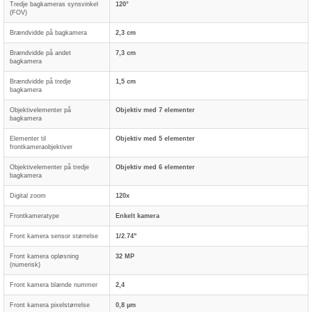
Tredje bagkameras synsvinkel
120°
(FOV)
Brændvidde på bagkamera
2,3 cm
Brændvidde på andet
7,3 cm
bagkamera
Brændvidde på tredje
1,5 cm
bagkamera
Objektivelementer på
Objektiv med 7 elementer
bagkamera
Elementer til
Objektiv med 5 elementer
frontkameraobjektiver
Objektivelementer på tredje
Objektiv med 6 elementer
bagkamera
Digital zoom
120x
Frontkameratype
Enkelt kamera
Front kamera sensor størrelse
1/2.74"
Front kamera opløsning
32 MP
(numerisk)
Front kamera blænde nummer
2,4
Front kamera pixelstørrelse
0,8 µm