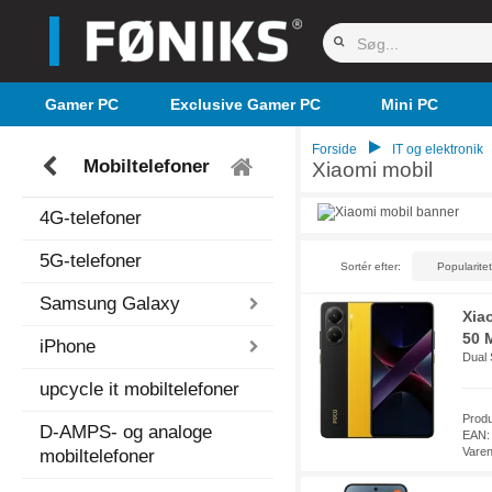
Gamer PC
Exclusive Gamer PC
Mini PC
Forside
IT og elektronik
Mobiltelefoner
Xiaomi mobil
4G-telefoner
5G-telefoner
Sortér efter:
Samsung Galaxy
Xia
50 M
iPhone
Dual
upcycle it mobiltelefoner
Prod
D-AMPS- og analoge
EAN:
Vare
mobiltelefoner