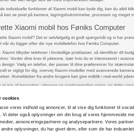
de individuelle funktioner af Xiaomi mobil kan byde dig, kan du altid kl
også kan se pixel på kamera, lagringshukommelse, processor og meget 
rette Xiaomi mobil hos Føniks Computer
tte Xiaomi mobil? Det er selvfølgelig et godt spørgsmål og vi har prøv
 når du kigger efter din nye mobiltelefon hos Føniks Computer.
 Xiaomi tilbyder telefoner i forskellige prisklasser, så identificer dit bu
ov: Vurder dine krav til ydeevne, især hvis du er interesseret i avance
design: Vælg en telefon, der passer til dine præferencer for skærmstø
rafi er vigtigt for dig, overvej Xiaomi-modeller med avancerede kamera
ser: Anmeldelser fra andre brugere kan give indblik i real-world ydee
 et mix af innovation, ydeevne og overkommelige priser, og dette uanset
en mobiloplevelse der matcher dine forventninger for telefonen. Så kig 
 så du kan finde den der passer til dine ønsker.
 cookies
passe vores indhold og annoncer, til at vise dig funktioner til soci
fik. Vi deler også oplysninger om din brug af vores hjemmeside m
uter Aarhus
Generelle henvendelser:
 medier, annonceringspartnere og analysepartnere. Vores partne
637
kontakt@fcomputer.dk
ndre oplysninger, du har givet dem, eller som de har indsamlet 
rken 33B,
8381 Tilst
Service- og reklamationsafdelin