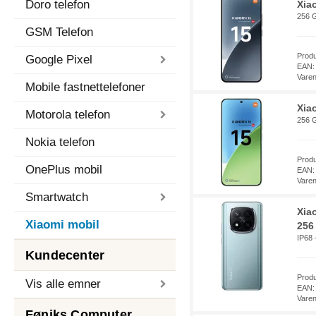
Doro telefon
Xia
256 G
GSM Telefon
Prod
Google Pixel
EAN:
Vare
Mobile fastnettelefoner
Xia
Motorola telefon
256 G
Nokia telefon
Prod
OnePlus mobil
EAN:
Vare
Smartwatch
Xia
Xiaomi mobil
256 
IP68 
Kundecenter
Prod
Vis alle emner
EAN:
Vare
Føniks Computer