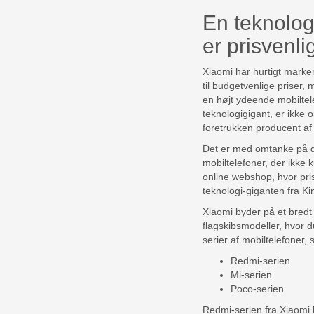
En teknolog
er prisvenli
Xiaomi har hurtigt marke
til budgetvenlige priser,
en højt ydeende mobiltele
teknologigigant, er ikke o
foretrukken producent af 
Det er med omtanke på de
mobiltelefoner, der ikke 
online webshop, hvor pri
teknologi-giganten fra Ki
Xiaomi byder på et bredt
flagskibsmodeller, hvor d
serier af mobiltelefoner,
Redmi-serien
Mi-serien
Poco-serien
Redmi-serien fra Xiaomi b