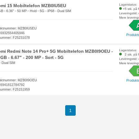
Lagerstatus:
omi 15 Mobiltelefon MZB0IU5EU
+5 stk. på 
B - 6.36" - 50 MP - Hvid - 5G - IP68 - Dual SIM
Leveringstid:
Mere levering
uktnummer: MZB0IU5EU
 6932554405946
Produkt
nummer: F25231078
Lagerstatus:
omi Redmi Note 14 Pro+ 5G Mobiltelefon MZB0I9OEU -
2 stk. på f
GB - 6.67" - 200 MP - Sort - 5G
Leveringstid:
- Dual SIM
Mere levering
uktnummer: MZB0I9OEU
Produkt
 6941812784792
nummer: F25151959
(current)
1