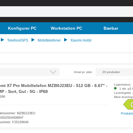
Konfigurer PC
Workstation PC
Bærbar
Telefoni/GPS
Mobiltelefoner
Xiaomi mobil
Antal pr. side:
Lagerstatus:
omi X7 Pro Mobiltelefon MZB0J23EU - 512 GB - 6.67" -
1 stk. på 
P - Sort, Gul - 5G - IP68
Leveringstid:
 SIM
Mere levering
uktnummer: MZB0J23EU
Produkt
 6932554408947
nummer: F25159640