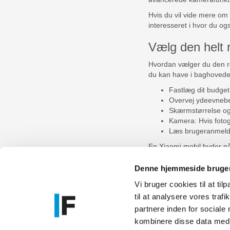
Hvis du vil vide mere om 
interesseret i hvor du 
Vælg den helt 
Hvordan vælger du den re
du kan have i baghovedet
Fastlæg dit budget:
Overvej ydeevnebeh
Skærmstørrelse og 
Kamera: Hvis fotog
Læs brugeranmeldel
En Xiaomi mobil byder på
i. Du kan altid forvente 
mobiltelefoner
fra Xiaomi,
Denne hjemmeside bruger
Vi bruger cookies til at til
til at analysere vores tra
Føniks Comp
partnere inden for sociale
CVR.: 26208
kombinere disse data med a
Anelystpa