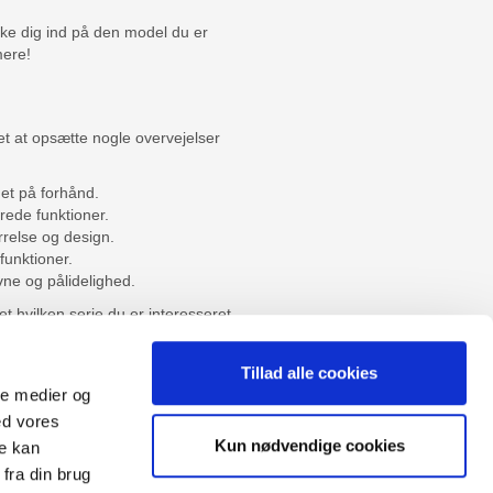
ikke dig ind på den model du er
mere!
et at opsætte nogle overvejelser
dget på forhånd.
rede funktioner.
rrelse og design.
funktioner.
vne og pålidelighed.
 hvilken serie du er interesseret
endelig vores udvalg igennem af
Tillad alle cookies
ale medier og
ed vores
Sitemap
Kun nødvendige cookies
re kan
Blog
Opret reklamation
fra din brug
gen:
Kundecenter
Kontakt