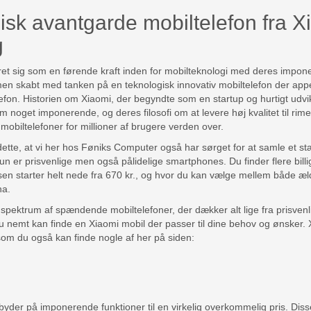
isk avantgarde mobiltelefon fra X
g
ret sig som en førende kraft inden for mobilteknologi med deres impo
 men skabt med tanken på en teknologisk innovativ mobiltelefon der appell
fon. Historien om Xiaomi, der begyndte som en startup og hurtigt udvikl
m noget imponerende, og deres filosofi om at levere høj kvalitet til rimel
mobiltelefoner for millioner af brugere verden over.
tte, at vi her hos Føniks Computer også har sørget for at samle et st
kun er prisvenlige men også pålidelige smartphones. Du finder flere billi
sen starter helt nede fra 670 kr., og hvor du kan vælge mellem både æl
na.
 spektrum af spændende mobiltelefoner, der dækker alt lige fra prisven
u nemt kan finde en Xiaomi mobil der passer til dine behov og ønsker. X
 som du også kan finde nogle af her på siden:
yder på imponerende funktioner til en virkelig overkommelig pris. Disse