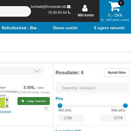
0
kontakt@fcomputer.dk
70 60 60 64
0,- DKK
Min konto
(0,- DKK ekskl. moms)
Refurbished - Bærbar
Demo outlet
3 ugers returret
Resultater:
6
Nulstil filtre
3.556,-
lager
DKK
 2-3 hverdage
(2.844,80 ekskl. moms)
sinfo
Pris
Læg i kurven
Min pris:
Max pris:
datablad