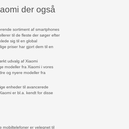
iaomi der også
nerende sortiment af smartphones
erer til de fleste der søger efter
ede sig til en global
ige priser har gjort dem til en
ærkt udvalg af Xiaomi
ge modeller fra Xiaomi i vores
dre og nyere modeller fra
lige enheder til avancerede
iaomi er bl.a. kendt for disse
 mobiltelefoner er velegnet til