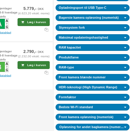
Opladningsport til USB Type-C
5.779,-
fjernlager
DKK
 4-8 hverdage
(4.623,20 ekskl. moms)
sinfo
Bagerste kamera opløsning (numerisk)
Læg i kurven
Styresystem fork
datablad
Maksimal opdateringshastighed
RAM kapacitet
2.790,-
jernlager
DKK
 4-8 hverdage
(2.232,00 ekskl. moms)
Produktfarve
sinfo
Læg i kurven
RAM-type
datablad
Front kamera blænde nummer
HDR-teknologi (High Dynamic Range)
Formfaktor
Bedste Wi-Fi standard
Front kamera opløsning (numerisk)
Opløsning for andet bagkamera (numerisk)