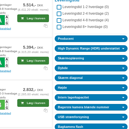
Leveringstid
5.514,-
fjernlager
DKK
Leveringstid 1-2 hverdage (
0
)
 4-8 hverdage
(4.411,20 ekskl. moms)
sinfo
Leveringstid 2-4 hverdage (
2
)
Læg i kurven
Leveringstid 4-8 hverdage (
4
)
Leveringstid 8+ hverdage (
0
)
datablad
Producent
5.394,-
fjernlager
DKK
High Dynamic Range (HDR) understøttet
 4-8 hverdage
(4.315,20 ekskl. moms)
sinfo
Skærmopløsning
Læg i kurven
Dybde
datablad
Skærm diagonal
Højde
2.832,-
lager
DKK
 2-3 hverdage
(2.265,60 ekskl. moms)
Intern lagerkapacitet
sinfo
Læg i kurven
Bagerste kamera blænde nummer
datablad
USB strømforsyning
Bagkamera flash