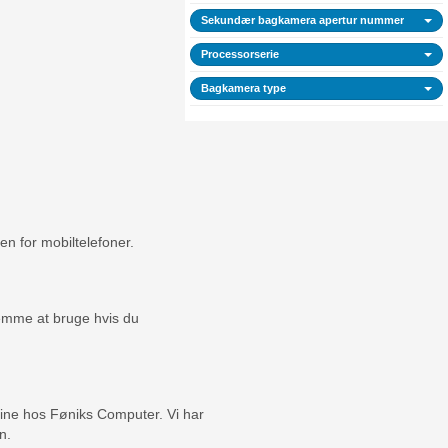
Sekundær bagkamera apertur nummer
Processorserie
Bagkamera type
en for mobiltelefoner.
nemme at bruge hvis du
line hos Føniks Computer. Vi har
n.