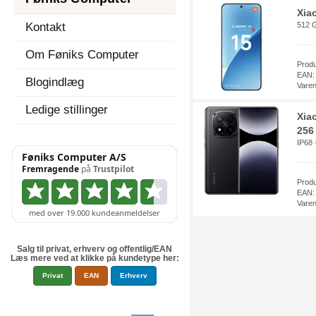
Xia
Kontakt
512 G
Om Føniks Computer
Prod
EAN:
Blogindlæg
Vare
Ledige stillinger
Xia
256 
IP68 
Prod
EAN:
Vare
Salg til privat, erhverv og offentlig/EAN
Læs mere ved at klikke på kundetype her:
Privat
EAN
Erhverv