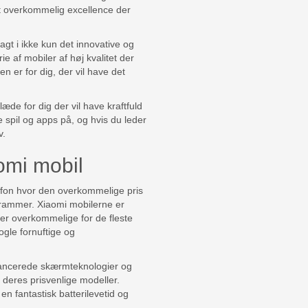
t overkommelig excellence der
agt i ikke kun det innovative og
e af mobiler af høj kvalitet der
 er for dig, der vil have det
de for dig der vil have kraftfuld
e spil og apps på, og hvis du leder
v.
aomi mobil
efon hvor den overkommelige pris
 rammer. Xiaomi mobilerne er
 er overkommelige for de fleste
ogle fornuftige og
avancerede skærmteknologier og
deres prisvenlige modeller.
n fantastisk batterilevetid og