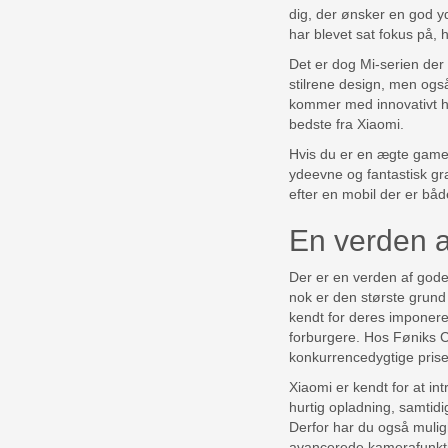
dig, der ønsker en god y
har blevet sat fokus på, 
Det er dog Mi-serien der e
stilrene design, men også
kommer med innovativt ha
bedste fra Xiaomi.
Hvis du er en ægte gamer,
ydeevne og fantastisk graf
efter en mobil der er båd
En verden a
Der er en verden af gode
nok er den største grund
kendt for deres imponeren
forburgere. Hos Føniks Co
konkurrencedygtige prise
Xiaomi er kendt for at i
hurtig opladning, samtid
Derfor har du også muligh
avancerede kamerafunkti