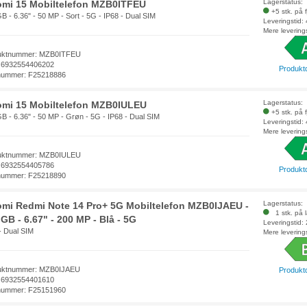
Lagerstatus:
omi 15 Mobiltelefon MZB0ITFEU
+5 stk. på 
B - 6.36" - 50 MP - Sort - 5G - IP68 - Dual SIM
Leveringstid:
Mere levering
uktnummer: MZB0ITFEU
 6932554406202
Produkt
nummer: F25218886
Lagerstatus:
omi 15 Mobiltelefon MZB0IULEU
+5 stk. på 
B - 6.36" - 50 MP - Grøn - 5G - IP68 - Dual SIM
Leveringstid:
Mere levering
uktnummer: MZB0IULEU
 6932554405786
Produkt
nummer: F25218890
Lagerstatus:
omi Redmi Note 14 Pro+ 5G Mobiltelefon MZB0IJAEU -
1 stk. på 
GB - 6.67" - 200 MP - Blå - 5G
Leveringstid:
- Dual SIM
Mere levering
uktnummer: MZB0IJAEU
Produkt
 6932554401610
nummer: F25151960