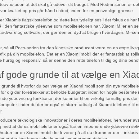
deevne uden at det skal gå udover dit budget. Med Redmi-serien er de
hvor kvalitet og pris går hånd i hånd, inden for en prisvenlige grænse.
r Xiaomis flagskibstelefon og dette kan tydeligt ses i det fokus de har l
 i den fantastiske ydeevne som mobiltelefonen har. Xiaomi Mi er en seri
rdware og software, der gør den en dyd at bruge i hverdagen. Mi-serien
 så vil Poco-serien fra den kinesiske producent være en en ægte livsglæ
ik på din mobiltelefon. Det er en Xiaomi mobil der er fantastisk at spill
e hurtig og responsiv, så er denne den rette telefon til dig og dine beho
f gode grunde til at vælge en Xi
 grunde til hvorfor du bør vælge en Xiaomi mobil som din nye mobiltel
 for dig der foretrækker at beholde budgettet inden for nogle bestemte
de ydeevne og funktioner, der kommer til en virkelig fornuftig pris der
mputer finder du derfor også et større udbalg af Xiaomi telefoner til n
r.
ntroducere teknologiske innovationer i deres mobiltelefoner, herunder 
ig med at deres mobiltelefoner også har en imponerende ydeevne i selv 
eden for en Xiaomi mobil der leverer på alt du drømmer om – inklusiv e
oner der kan fange selv de mest imponereden detaljer.