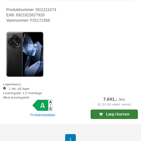
Produktnummer: 5011111074
EAN: 6921815627920
Varenummer: F25172368
Lagerstatus:
1 stk. på lager
Leveringstid: 1-2 hverdage
Mere leveringsinfo
7.641,-
DKK
(6.112,80 ekskl. moms)
Læg i kurven
Produktdatablad
(current)
1