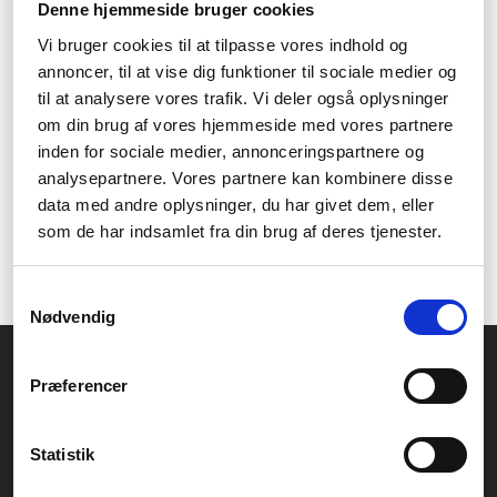
Denne hjemmeside bruger cookies
OnePlus har siden 2013 skabt innovative mobiler til stor
anerkendelse af mange på smartphonemarkedet.
Vi bruger cookies til at tilpasse vores indhold og
Hos Føniks Computer kan du købe OnePlus billigt og få
annoncer, til at vise dig funktioner til sociale medier og
den leveret gratis!
til at analysere vores trafik. Vi deler også oplysninger
Der er mange andre gode grunde til at vælge en mobiltelefon fra
om din brug af vores hjemmeside med vores partnere
OnePlus og hvis du er yderligere interesseret i de forskellige
inden for sociale medier, annonceringspartnere og
modeller, så kan du altid læse op omkring deres specs og
analysepartnere. Vores partnere kan kombinere disse
ydeevner under deres individuelle produktbeskrivelser. Her kan
data med andre oplysninger, du har givet dem, eller
du også se lagerstatus og leveringstiden, så du nemt kan vælge
som de har indsamlet fra din brug af deres tjenester.
den mobiltelefon der passer til dine ønsker ift. model, pris og
levering.
Samtykkevalg
Nødvendig
Føniks Computer Aarhus
Præferencer
CVR.: 26208637
Anelystparken 33B,
8381 Tilst
Generelle henvendelser:
Statistik
kontakt@fcomputer.dk