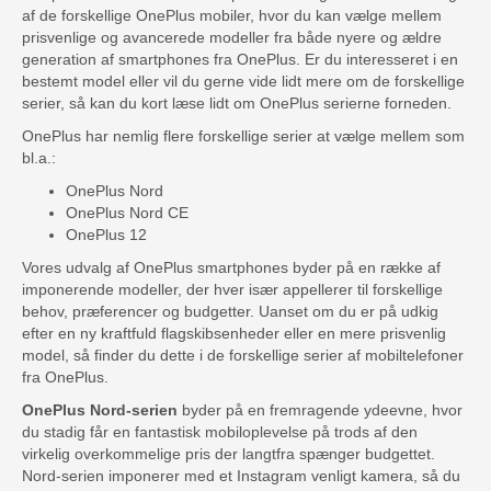
af de forskellige OnePlus mobiler, hvor du kan vælge mellem
prisvenlige og avancerede modeller fra både nyere og ældre
generation af smartphones fra OnePlus. Er du interesseret i en
bestemt model eller vil du gerne vide lidt mere om de forskellige
serier, så kan du kort læse lidt om OnePlus serierne forneden.
OnePlus har nemlig flere forskellige serier at vælge mellem som
bl.a.:
OnePlus Nord
OnePlus Nord CE
OnePlus 12
Vores udvalg af OnePlus smartphones byder på en række af
imponerende modeller, der hver især appellerer til forskellige
behov, præferencer og budgetter. Uanset om du er på udkig
efter en ny kraftfuld flagskibsenheder eller en mere prisvenlig
model, så finder du dette i de forskellige serier af mobiltelefoner
fra OnePlus.
OnePlus Nord-serien
byder på en fremragende ydeevne, hvor
du stadig får en fantastisk mobiloplevelse på trods af den
virkelig overkommelige pris der langtfra spænger budgettet.
Nord-serien imponerer med et Instagram venligt kamera, så du