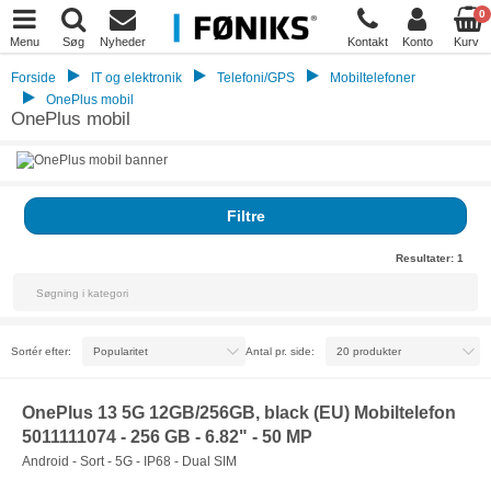
0
Menu
Søg
Nyheder
Kontakt
Konto
Kurv
Forside
IT og elektronik
Telefoni/GPS
Mobiltelefoner
OnePlus mobil
OnePlus mobil
Filtre
Resultater:
1
Sortér efter:
Antal pr. side:
OnePlus 13 5G 12GB/256GB, black (EU) Mobiltelefon
5011111074 - 256 GB - 6.82" - 50 MP
Android - Sort - 5G - IP68 - Dual SIM