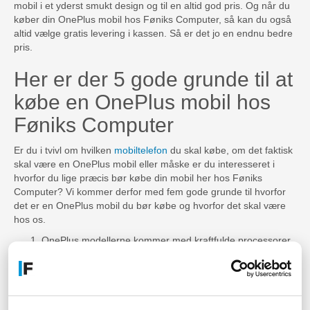
mobil i et yderst smukt design og til en altid god pris. Og når du
køber din OnePlus mobil hos Føniks Computer, så kan du også
altid vælge gratis levering i kassen. Så er det jo en endnu bedre
pris.
Her er der 5 gode grunde til at
købe en OnePlus mobil hos
Føniks Computer
Er du i tvivl om hvilken
mobiltelefon
du skal købe, om det faktisk
skal være en OnePlus mobil eller måske er du interesseret i
hvorfor du lige præcis bør købe din mobil her hos Føniks
Computer? Vi kommer derfor med fem gode grunde til hvorfor
det er en OnePlus mobil du bør købe og hvorfor det skal være
hos os.
OnePlus modellerne kommer med kraftfulde processorer,
masser af RAM og med en responsiv brugeroplevelse.
De bruger deres egen Android baseret styresystem,
OxygenOS, der er velkendt og utrolig nemt at bruge.
Mobiltelefonerne kommer i smukke, men enkle designs, i
mange forskellige farver som du kan vælge mellem.