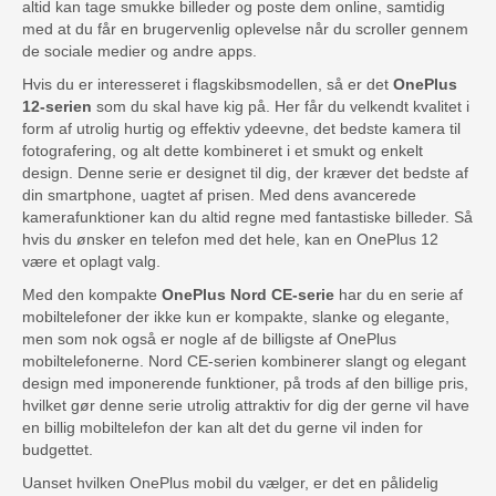
altid kan tage smukke billeder og poste dem online, samtidig
med at du får en brugervenlig oplevelse når du scroller gennem
de sociale medier og andre apps.
Hvis du er interesseret i flagskibsmodellen, så er det
OnePlus
12-serien
som du skal have kig på. Her får du velkendt kvalitet i
form af utrolig hurtig og effektiv ydeevne, det bedste kamera til
fotografering, og alt dette kombineret i et smukt og enkelt
design. Denne serie er designet til dig, der kræver det bedste af
din smartphone, uagtet af prisen. Med dens avancerede
kamerafunktioner kan du altid regne med fantastiske billeder. Så
hvis du ønsker en telefon med det hele, kan en OnePlus 12
være et oplagt valg.
Med den kompakte
OnePlus Nord CE-serie
har du en serie af
mobiltelefoner der ikke kun er kompakte, slanke og elegante,
men som nok også er nogle af de billigste af OnePlus
mobiltelefonerne. Nord CE-serien kombinerer slangt og elegant
design med imponerende funktioner, på trods af den billige pris,
hvilket gør denne serie utrolig attraktiv for dig der gerne vil have
en billig mobiltelefon der kan alt det du gerne vil inden for
budgettet.
Uanset hvilken OnePlus mobil du vælger, er det en pålidelig