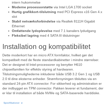
intern hukommelse
Moderne processorstøtte
via Intel LGA 1700 socket
Hurtig grafikkort-tilslutning
med PCI Express x16 Gen 4.x
slot
Stabil netværksforbindelse
via Realtek 8111H Gigabit
Ethernet
Omfattende lydoplevelse
med 7.1 kanalers lydudgang
Fleksibel lagring
med 4 SATA III tilslutninger
Installation og kompatibilitet
Dette moderkort har en micro ATX formfaktor, hvilket gør det
kompatibelt med de fleste standardkabinetter i mindre størrelser.
Det er designet til Intel-processorer og benytter H610
chipsetfamilien for effektiv styring af hardwaren.
Tilslutningsmulighederne inkluderer både USB 3.2 Gen 1 og USB
2.0 til dine eksterne enheder. Strømforsyningen tilsluttes via en
standard 24-pin ATX connector. For sikkerhed og administration er
der indbygget en TPM connector. Pakken leverer et fundament, der
er klar til installation af både NVMe og SATA-baserede harddiske.
Specifikationer