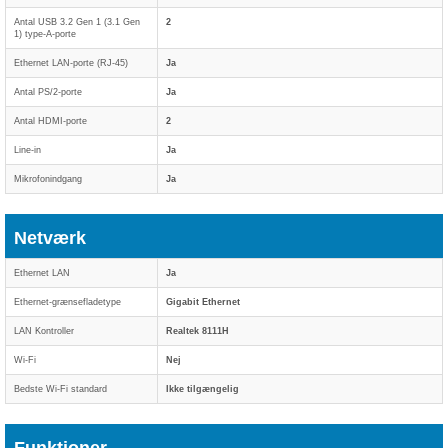
Antal USB 3.2 Gen 1 (3.1 Gen
2
1) type-A-porte
Ethernet LAN-porte (RJ-45)
Ja
Antal PS/2-porte
Ja
Antal HDMI-porte
2
Line-in
Ja
Mikrofonindgang
Ja
Netværk
Ethernet LAN
Ja
Ethernet-grænsefladetype
Gigabit Ethernet
LAN Kontroller
Realtek 8111H
Wi-Fi
Nej
Bedste Wi-Fi standard
Ikke tilgængelig