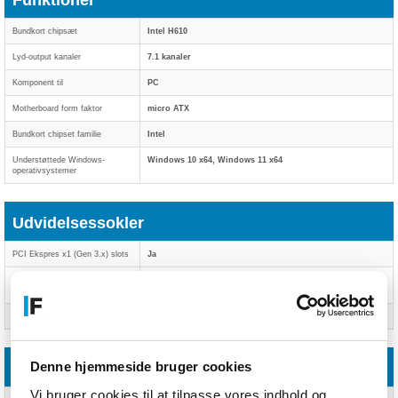
Funktioner
Bundkort chipsæt
Intel H610
Lyd-output kanaler
7.1 kanaler
Komponent til
PC
Motherboard form faktor
micro ATX
Bundkort chipset familie
Intel
Understøttede Windows-
Windows 10 x64, Windows 11 x64
operativsystemer
Udvidelsessokler
PCI Ekspres x1 (Gen 3.x) slots
Ja
PCI Express x16 (Gen 4.x)
Ja
slots
Antal M.2 (M) slots
Ja
Denne hjemmeside bruger cookies
BIOS
Vi bruger cookies til at tilpasse vores indhold og