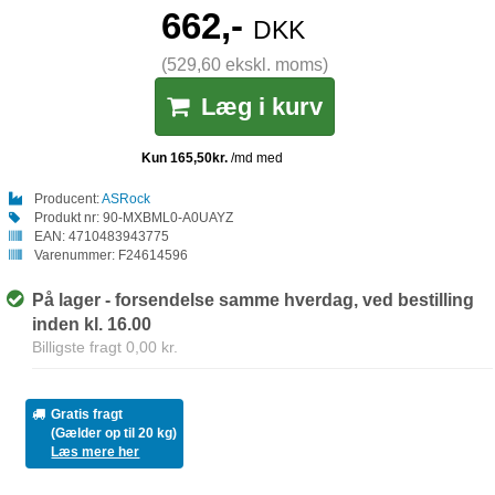
662,-
DKK
(529,60 ekskl. moms)
Læg i kurv
Producent:
ASRock
Produkt nr:
90-MXBML0-A0UAYZ
EAN:
4710483943775
Varenummer:
F24614596
På lager - forsendelse samme hverdag, ved bestilling
inden kl. 16.00
Billigste fragt 0,00 kr.
Gratis fragt
(Gælder op til 20 kg)
Læs mere her