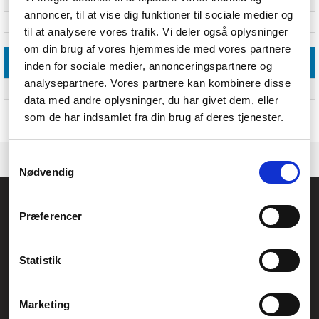
BIOS-type
UEFI AMI
annoncer, til at vise dig funktioner til sociale medier og
BIOS-hukommelsesstørrelse
128 Mbit
til at analysere vores trafik. Vi deler også oplysninger
om din brug af vores hjemmeside med vores partnere
Vægt & størrelser
inden for sociale medier, annonceringspartnere og
analysepartnere. Vores partnere kan kombinere disse
Bredde
220 mm
data med andre oplysninger, du har givet dem, eller
Dybde
193 mm
som de har indsamlet fra din brug af deres tjenester.
Samtykkevalg
Nødvendig
Føniks Computer Aarhus
Præferencer
CVR.: 26208637
Anelystparken 33B,
8381 Tilst
Generelle henvendelser:
Statistik
kontakt@fcomputer.dk
Service- og reklamationsafdelingen:
Marketing