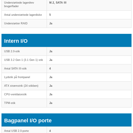
Understøttede lagerdrev
M.2, SATA III
brugerflader
Antal understøttede lagerdiske
5
Understøtter RAID
Ja
Intern I/O
USB 2.0-stik
Ja
USB 3.2 Gen 1 (3.1 Gen 1) stik
Ja
Antal SATA III-stik
4
Lydstik på frontpanel
Ja
ATX strømstrik (24 stikben)
Ja
CPU-ventilatorstik
Ja
TPM-stik
Ja
Bagpanel I/O porte
Antal USB 2.0-porte
4