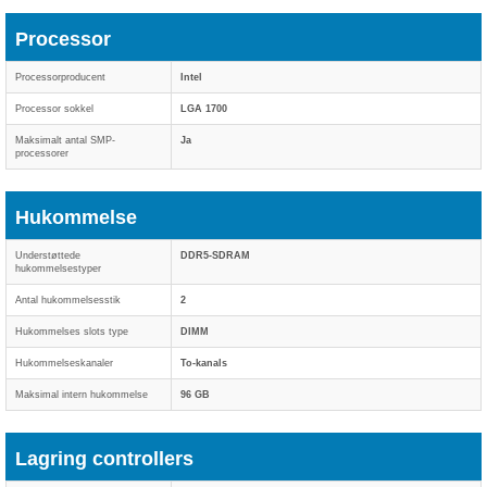
Processor
Processorproducent
Intel
Processor sokkel
LGA 1700
Maksimalt antal SMP-
Ja
processorer
Hukommelse
Understøttede
DDR5-SDRAM
hukommelsestyper
Antal hukommelsesstik
2
Hukommelses slots type
DIMM
Hukommelseskanaler
To-kanals
Maksimal intern hukommelse
96 GB
Lagring controllers