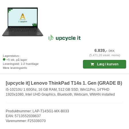
6.839,-
DKK
(5.471,20 ekskl. moms)
Lagerstatus:
+5 stk. på lager
Leveringstid: 1-2 hverdage
Læg i kurven
Mere leveringsinfo
[upcycle it] Lenovo ThinkPad T14s 1. Gen (GRADE B)
i5-10210U 1.60Ghz, 16 GB RAM, 512 GB SSD, Win11Pro, 14"FHD
1920x1080, Intel UHD Graphics, Bluetooth, Webcam, WWAN installed
Produktnummer: LAP-T14SG1-MX-B033
EAN: 5713552039637
Varenummer: F25339370