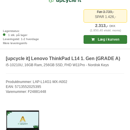
Før 3.739,-
SPAR 1.426,-
2.313,-
DKK
(1.850,40 ekskl. moms)
Lagerstatus:
1 stk. på lager
Leveringstid: 1-2 hverdage
Læg i kurven
Mere leveringsinfo
[upcycle it] Lenovo ThinkPad L14 1. Gen (GRADE A)
i5-10210U, 16GB Ram, 256GB SSD, FHD W11Pro - Nordisk Keys
Produktnummer: LAP-L14G1-MX-A002
EAN: 5713552025395
Varenummer: F24881448