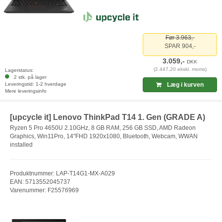
Før 3.963,-
SPAR 904,-
3.059,-
DKK
(2.447,20 ekskl. moms)
Lagerstatus:
2 stk. på lager
Leveringstid: 1-2 hverdage
Læg i kurven
Mere leveringsinfo
[upcycle it] Lenovo ThinkPad T14 1. Gen (GRADE A)
Ryzen 5 Pro 4650U 2.10GHz, 8 GB RAM, 256 GB SSD, AMD Radeon
Graphics, Win11Pro, 14"FHD 1920x1080, Bluetooth, Webcam, WWAN
installed
Produktnummer: LAP-T14G1-MX-A029
EAN: 5713552045737
Varenummer: F25576969