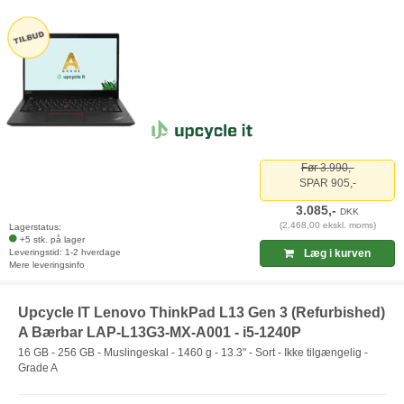
Før 3.990,-
SPAR 905,-
3.085,-
DKK
(2.468,00 ekskl. moms)
Lagerstatus:
+5 stk. på lager
Leveringstid: 1-2 hverdage
Læg i kurven
Mere leveringsinfo
Upcycle IT Lenovo ThinkPad L13 Gen 3 (Refurbished)
A Bærbar LAP-L13G3-MX-A001 - i5-1240P
16 GB - 256 GB - Muslingeskal - 1460 g - 13.3" - Sort - Ikke tilgængelig -
Grade A