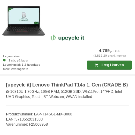
4.769,-
DKK
(3.815,20 ekskl. moms)
Lagerstatus:
3 stk. på lager
Leveringstid: 1-2 hverdage
Læg i kurven
Mere leveringsinfo
[upcycle it] Lenovo ThinkPad T14s 1. Gen (GRADE B)
i5-10310U 1.70GHz, 16GB RAM, 512GB SSD, WIn11Pro, 14"FHD, Intel
UHD Graphics, Touch, BT, Webcam, WWAN installed
Produktnummer: LAP-T14SG1-MX-B008
EAN: 5713552031303
Varenummer: F25008958