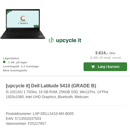
3.614,-
DKK
(2.891,20 ekskl. moms)
Lagerstatus:
1 stk. på lager
Leveringstid: 1-2 hverdage
Læg i kurven
Mere leveringsinfo
[upcycle it] Dell Latitude 5410 (GRADE B)
i5-10210U 1.70Ghz, 16 GB RAM, 256GB SSD, Win11Pro, 14"Fhd
1920x1080, Intel UHD Graphics, Bluetooth, Webcam
Produktnummer: LAP-DELL5410-MX-B005
EAN: 5713552037503
Varenummer: F25227957