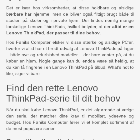
Det er især hos virksomheder, at disse holdbare og alsidige
bærbare har hjemme, men de bliver også flittigt brugt både til
studier, på skoler og i private hjem. Der findes nemlig mange
forskellige Lenovo ThinkPads, hvilket betyder, at der
altid er en
Lenovo ThinkPad, der passer til dine behov
.
Hos Føniks Computer elsker vi disse stærke og alsidige PC'er,
hvorfor vi altid har et bredt udvalg af Lenovo ThinkPads på lager
– både nye og refurbished modeller – der bare venter på, at du
køber en hjem. Nogle gange kan du endda være så heldig, at
du kan få fingrene i en Lenovo ThinkPad på tilbud. What's not to
like, siger vi bare.
Find den rette Lenovo
ThinkPad-serie til dit behov
Når du skal købe Lenovo ThinkPad, er det afgørende at vælge
den serie, der matcher dine krav til mobilitet, ydeevne og
budget. Hos Føniks Computer fører vi et komplet sortiment af
de mest populære serier: