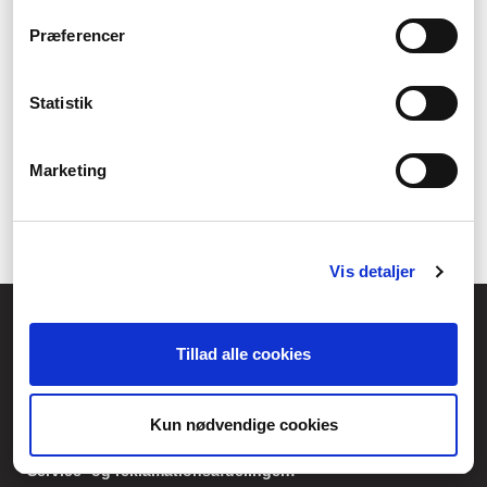
Præferencer
Statistik
Marketing
Vis detaljer
Føniks Computer Aarhus
CVR.: 26208637
Tillad alle cookies
Anelystparken 33B,
8381 Tilst
Generelle henvendelser:
Kun nødvendige cookies
kontakt@fcomputer.dk
Service- og reklamationsafdelingen: