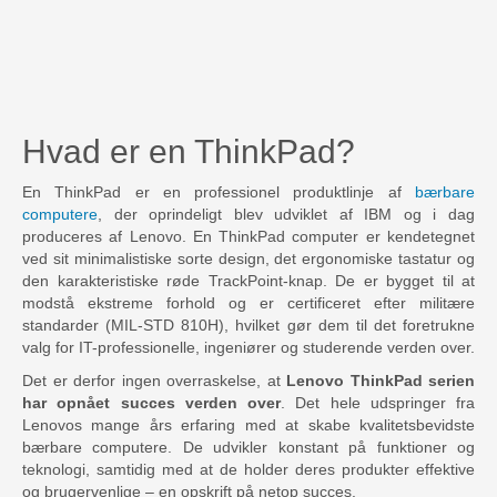
Hvad er en ThinkPad?
En ThinkPad er en professionel produktlinje af
bærbare
computere
, der oprindeligt blev udviklet af IBM og i dag
produceres af Lenovo. En ThinkPad computer er kendetegnet
ved sit minimalistiske sorte design, det ergonomiske tastatur og
den karakteristiske røde TrackPoint-knap. De er bygget til at
modstå ekstreme forhold og er certificeret efter militære
standarder (MIL-STD 810H), hvilket gør dem til det foretrukne
valg for IT-professionelle, ingeniører og studerende verden over.
Det er derfor ingen overraskelse, at
Lenovo ThinkPad serien
har opnået succes verden over
. Det hele udspringer fra
Lenovos mange års erfaring med at skabe kvalitetsbevidste
bærbare computere. De udvikler konstant på funktioner og
teknologi, samtidig med at de holder deres produkter effektive
og brugervenlige – en opskrift på netop succes.