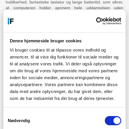
holdbarhed, fantastiske tastatur og lange batteritid, som sikrer,
at computeren holder gennem hele uddannelsen uden
problemer.
Hvad er forskellen på ThinkPad og
ThinkBook?
Denne hjemmeside bruger cookies
Den primære forskel er målgruppen. ThinkPad er bygget til store
virksomheder og krævende brugere med fokus på ekstrem
Vi bruger cookies til at tilpasse vores indhold og
holdbarhed (MIL-SPEC) og avancerede sikkerhedsfunktioner.
annoncer, til at vise dig funktioner til sociale medier og
ThinkBook er designet til mindre virksomheder og kombinerer
til at analysere vores trafik. Vi deler også oplysninger
ThinkPad-pålidelighed med et mere moderne, sølvfarvet design
om din brug af vores hjemmeside med vores partnere
til en lavere pris.
inden for sociale medier, annonceringspartnere og
Hvor kan jeg købe Lenovo ThinkPad?
analysepartnere. Vores partnere kan kombinere disse
data med andre oplysninger, du har givet dem, eller
Du kan købe Lenovo ThinkPad direkte hos Føniks Computer. Vi
som de har indsamlet fra din brug af deres tjenester.
har et af Danmarks største udvalg af både nye og refurbished
modeller på lager. Besøg os online eller kontakt os for personlig
rådgivning.
Samtykkevalg
Nødvendig