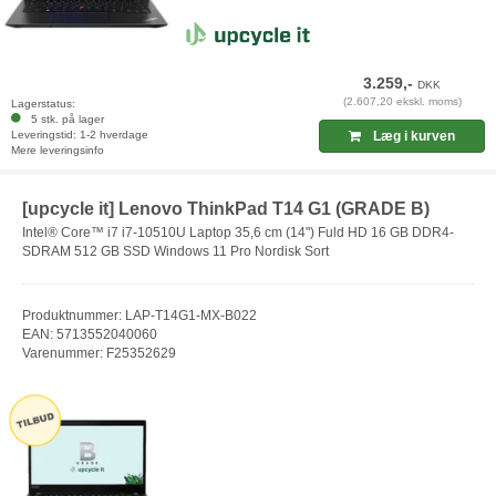
3.259,-
DKK
(2.607,20 ekskl. moms)
Lagerstatus:
5 stk. på lager
Leveringstid: 1-2 hverdage
Læg i kurven
Mere leveringsinfo
[upcycle it] Lenovo ThinkPad T14 G1 (GRADE B)
Intel® Core™ i7 i7-10510U Laptop 35,6 cm (14") Fuld HD 16 GB DDR4-
SDRAM 512 GB SSD Windows 11 Pro Nordisk Sort
Produktnummer: LAP-T14G1-MX-B022
EAN: 5713552040060
Varenummer: F25352629