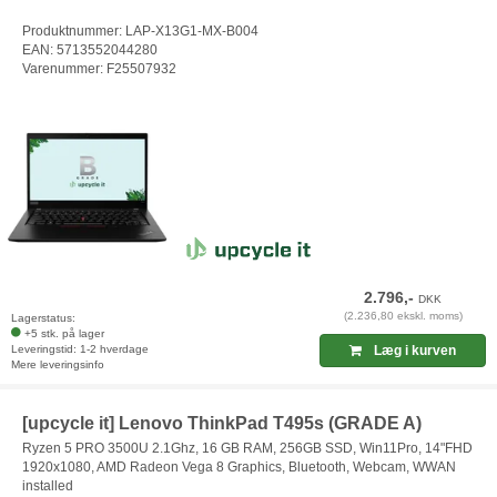
Produktnummer: LAP-X13G1-MX-B004
EAN: 5713552044280
Varenummer: F25507932
2.796,-
DKK
(2.236,80 ekskl. moms)
Lagerstatus:
+5 stk. på lager
Leveringstid: 1-2 hverdage
Læg i kurven
Mere leveringsinfo
[upcycle it] Lenovo ThinkPad T495s (GRADE A)
Ryzen 5 PRO 3500U 2.1Ghz, 16 GB RAM, 256GB SSD, Win11Pro, 14"FHD
1920x1080, AMD Radeon Vega 8 Graphics, Bluetooth, Webcam, WWAN
installed