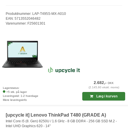
Produktnummer: LAP-T495S-MX-A010
EAN: 5713552046482
Varenummer: F25601301
2.682,-
DKK
(2.145,60 ekskl. moms)
Lagerstatus:
+5 stk. på lager
Leveringstid: 1-2 hverdage
Læg i kurven
Mere leveringsinfo
[upcycle it] Lenovo ThinkPad T480 (GRADE A)
Intel Core i5 (8. Gen) 8250U / 1.6 GHz - 8 GB DDR4 - 256 GB SSD M.2 -
Intel UHD Graphics 620 - 14"