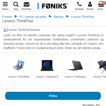
0
Menu
Søg
Nyheder
Kontakt
Konto
Kurv
Forside
PC, bærbar og tablet
Bærbar
Lenovo ThinkPad
Lenovo ThinkPad
Leder du efter en bærbar computer, der aldrig svigter? Lenovo ThinkPad er
verdenskendt for sin legendariske holdbarhed, uovertrufne ydeevne og
ikoniske design. Uanset om du er på udkig efter den ultralette X1 Carbon, den
kraftfulde T-serie eller en budgetvenlig E-serie, finder du det største udvalg af
Lenovo ThinkPad hos Føniks Computer. Vi tilbyder både fabriksnye modeller
og skarpe Lenovo ThinkPad tilbud på refurbished maskiner, så du kan få
professionel hardware til en brøkdel af prisen.
Lenovo ThinkBook
Lenovo Thinkpad E
Lenovo Thinkpad L
Lenovo Thi
Filtre
Resultater:
247