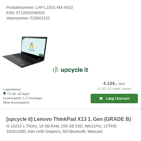
Produktnummer: LAP-L15G1-MX-A010
EAN: 5713552046505
Varenummer: F25603152
4.134,-
DKK
(3.307,20 ekskl. moms)
Lagerstatus:
+5 stk. på lager
Leveringstid: 1-2 hverdage
Læg i kurven
Mere leveringsinfo
[upcycle it] Lenovo ThinkPad X13 1. Gen (GRADE B)
i5-10210 1.70Ghz, 16 GB RAM, 256 GB SSD, Win11Pro, 13"FHD
1920x1080, Intel UHD Graphics, NO Bluetooth, Webcam