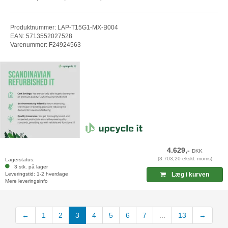
Produktnummer: LAP-T15G1-MX-B004
EAN: 5713552027528
Varenummer: F24924563
4.629,-
DKK
(3.703,20 ekskl. moms)
Lagerstatus:
3 stk. på lager
Leveringstid: 1-2 hverdage
Læg i kurven
Mere leveringsinfo
(current)
←
1
2
3
4
5
6
7
...
13
→