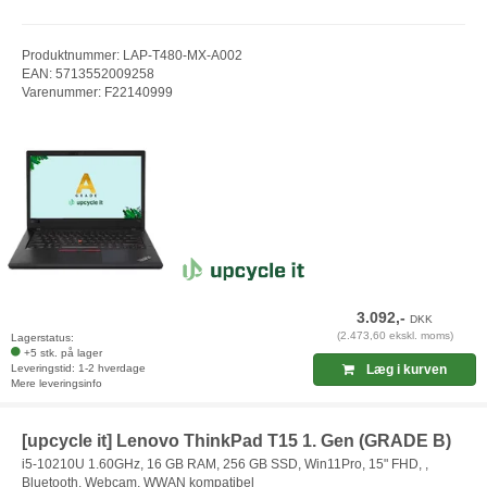
Produktnummer: LAP-T480-MX-A002
EAN: 5713552009258
Varenummer: F22140999
3.092,-
DKK
(2.473,60 ekskl. moms)
Lagerstatus:
+5 stk. på lager
Leveringstid: 1-2 hverdage
Læg i kurven
Mere leveringsinfo
[upcycle it] Lenovo ThinkPad T15 1. Gen (GRADE B)
i5-10210U 1.60GHz, 16 GB RAM, 256 GB SSD, Win11Pro, 15" FHD, ,
Bluetooth, Webcam, WWAN kompatibel