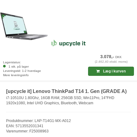
3.078,-
DKK
(2.462,40 ekskl. moms)
Lagerstatus:
1 stk. på lager
Leveringstid: 1-2 hverdage
Læg i kurven
Mere leveringsinfo
[upcycle it] Lenovo ThinkPad T14 1. Gen (GRADE A)
i7-10510U 1.80Ghz, 16GB RAM, 256GB SSD, Win11Pro, 14"FHD
1920x1080, Intel UHD Graphics, Bluetooth, Webcam
Produktnummer: LAP-T14G1-MX-A012
EAN: 5713552031341
Varenummer: F25008963