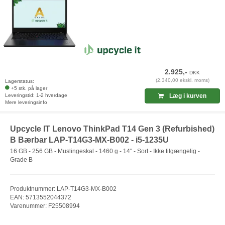
2.925,-
DKK
(2.340,00 ekskl. moms)
Lagerstatus:
+5 stk. på lager
Leveringstid: 1-2 hverdage
Læg i kurven
Mere leveringsinfo
Upcycle IT Lenovo ThinkPad T14 Gen 3 (Refurbished)
B Bærbar LAP-T14G3-MX-B002 - i5-1235U
16 GB - 256 GB - Muslingeskal - 1460 g - 14" - Sort - Ikke tilgængelig -
Grade B
Produktnummer: LAP-T14G3-MX-B002
EAN: 5713552044372
Varenummer: F25508994