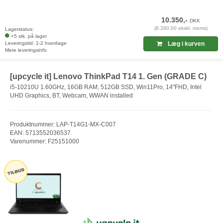
10.350,-
DKK
(8.280,00 ekskl. moms)
Lagerstatus:
+5 stk. på lager
Leveringstid: 1-2 hverdage
Læg i kurven
Mere leveringsinfo
[upcycle it] Lenovo ThinkPad T14 1. Gen (GRADE C)
i5-10210U 1.60GHz, 16GB RAM, 512GB SSD, Win11Pro, 14"FHD, Intel
UHD Graphics, BT, Webcam, WWAN installed
Produktnummer: LAP-T14G1-MX-C007
EAN: 5713552036537
Varenummer: F25151000