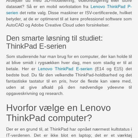
Arbejder du med 3D-modellering, videoredigering eller store
datasæt? Så er en mobil workstation fra
Lenovo ThinkPad P-
serien
det rette valg. Disse maskiner er ISV-certificerede, hvilket
betyder, at de er optimeret til at køre professionel software som
AutoCAD og Adobe Creative Cloud uden forsinkelser.
Den smarte løsning til studiet:
ThinkPad E-serien
Som studerende har man brug for en computer, der kan holde til
at blive smidt i rygsækken hver dag, men som stadig er til at
betale. Her er
Lenovo ThinkPad E-serien
(E14 og E15) det
bedste bud. Du får den velkendte ThinkPad-holdbarhed og det
fantastiske tastatur til en pris, hvor de fleste kan være med,
uden at give afkald på den nødvendige ydeevne til
opgaveskrivning og research.
Hvorfor vælge en Lenovo
ThinkPad computer?
Der er en grund til, at ThinkPad har opnået nærmest kultstatus i
IT-verdenen. Det er ikke blot en laptop; det er et værktøj