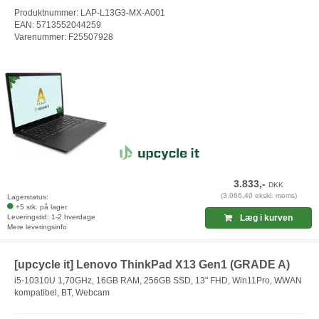
Produktnummer: LAP-L13G3-MX-A001
EAN: 5713552044259
Varenummer: F25507928
3.833,-
DKK
(3.066,40 ekskl. moms)
Lagerstatus:
+5 stk. på lager
Leveringstid: 1-2 hverdage
Læg i kurven
Mere leveringsinfo
[upcycle it] Lenovo ThinkPad X13 Gen1 (GRADE A)
i5-10310U 1,70GHz, 16GB RAM, 256GB SSD, 13" FHD, Win11Pro, WWAN
kompatibel, BT, Webcam