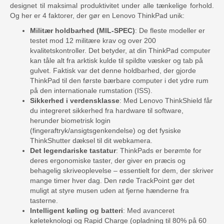
designet til maksimal produktivitet under alle tænkelige forhold.
Og her er 4 faktorer, der gør en Lenovo ThinkPad unik:
Militær holdbarhed (MIL-SPEC)
: De fleste modeller er
testet mod 12 militære krav og over 200
kvalitetskontroller. Det betyder, at din ThinkPad computer
kan tåle alt fra arktisk kulde til spildte væsker og tab på
gulvet. Faktisk var det denne holdbarhed, der gjorde
ThinkPad til den første bærbare computer i det ydre rum
på den internationale rumstation (ISS).
Sikkerhed i verdensklasse
: Med Lenovo ThinkShield får
du integreret sikkerhed fra hardware til software,
herunder biometrisk login
(fingeraftryk/ansigtsgenkendelse) og det fysiske
ThinkShutter dæksel til dit webkamera.
Det legendariske tastatur
: ThinkPads er berømte for
deres ergonomiske taster, der giver en præcis og
behagelig skriveoplevelse – essentielt for dem, der skriver
mange timer hver dag. Den røde TrackPoint gør det
muligt at styre musen uden at fjerne hænderne fra
tasterne.
Intelligent køling og batteri
: Med avanceret
køleteknologi og Rapid Charge (opladning til 80% på 60