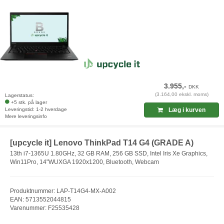
3.955,-
DKK
(3.164,00 ekskl. moms)
Lagerstatus:
+5 stk. på lager
Leveringstid: 1-2 hverdage
Læg i kurven
Mere leveringsinfo
[upcycle it] Lenovo ThinkPad T14 G4 (GRADE A)
13th i7-1365U 1.80GHz, 32 GB RAM, 256 GB SSD, Intel Iris Xe Graphics,
Win11Pro, 14"WUXGA 1920x1200, Bluetooth, Webcam
Produktnummer: LAP-T14G4-MX-A002
EAN: 5713552044815
Varenummer: F25535428