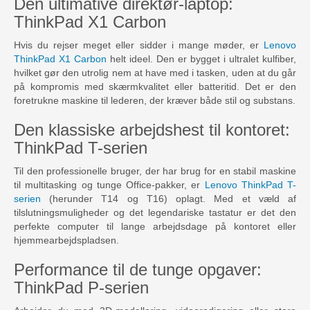
Den ultimative direktør-laptop:
ThinkPad X1 Carbon
Hvis du rejser meget eller sidder i mange møder, er
Lenovo
ThinkPad X1 Carbon
helt ideel. Den er bygget i ultralet kulfiber,
hvilket gør den utrolig nem at have med i tasken, uden at du går
på kompromis med skærmkvalitet eller batteritid. Det er den
foretrukne maskine til lederen, der kræver både stil og substans.
Den klassiske arbejdshest til kontoret:
ThinkPad T-serien
Til den professionelle bruger, der har brug for en stabil maskine
til multitasking og tunge Office-pakker, er
Lenovo ThinkPad T-
serien
(herunder T14 og T16) oplagt. Med et væld af
tilslutningsmuligheder og det legendariske tastatur er det den
perfekte computer til lange arbejdsdage på kontoret eller
hjemmearbejdspladsen.
Performance til de tunge opgaver:
ThinkPad P-serien