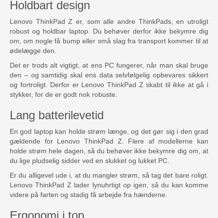
Holdbart design
Lenovo ThinkPad Z er, som alle andre ThinkPads, en utroligt
robust og holdbar laptop. Du behøver derfor ikke bekymre dig
om, om nogle få bump eller små slag fra transport kommer til at
ødelægge den.
Det er trods alt vigtigt, at ens PC fungerer, når man skal bruge
den – og samtidig skal ens data selvfølgelig opbevares sikkert
og fortroligt. Derfor er Lenovo ThinkPad Z skabt til ikke at gå i
stykker, for de er godt nok robuste.
Lang batterilevetid
En god laptop kan holde strøm længe, og det gør sig i den grad
gældende for Lenovo ThinkPad Z. Flere af modellerne kan
holde strøm hele dagen, så du behøver ikke bekymre dig om, at
du lige pludselig sidder ved en slukket og lukket PC.
Er du alligevel ude i, at du mangler strøm, så tag det bare roligt.
Lenovo ThinkPad Z lader lynuhrtigt op igen, så du kan komme
videre på farten og stadig få arbejde fra hænderne.
Ergonomi i top