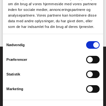
om din brug af vores hjemmeside med vores partnere
inden for sociale medier, annonceringspartnere og
analysepartnere. Vores partnere kan kombinere disse
data med andre oplysninger, du har givet dem, eller
som de har indsamlet fra din brug af deres tjenester.
Samtykkevalg
Nødvendig
Føniks Computer Aarhus
Præferencer
CVR.: 26208637
Anelystparken 33B,
8381 Tilst
Generelle henvendelser:
Statistik
kontakt@fcomputer.dk
Service- og reklamationsafdelingen:
Marketing
service@fcomputer.dk
Sitemap