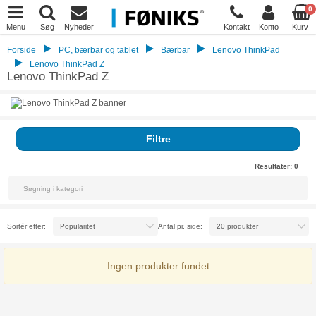
0
Menu
Søg
Nyheder
Kontakt
Konto
Kurv
Forside
PC, bærbar og tablet
Bærbar
Lenovo ThinkPad
Lenovo ThinkPad Z
Lenovo ThinkPad Z
Filtre
Resultater:
0
Sortér efter:
Antal pr. side:
Ingen produkter fundet