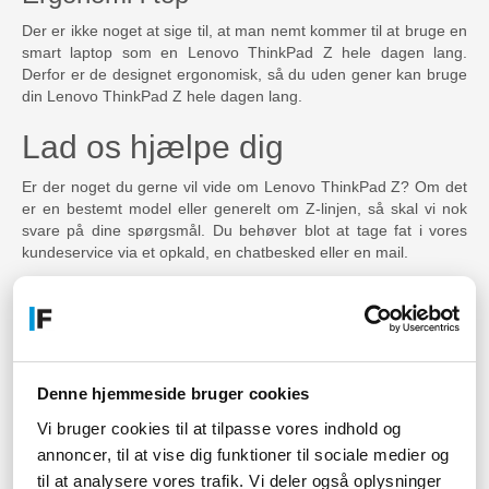
Der er ikke noget at sige til, at man nemt kommer til at bruge en
smart laptop som en Lenovo ThinkPad Z hele dagen lang.
Derfor er de designet ergonomisk, så du uden gener kan bruge
din Lenovo ThinkPad Z hele dagen lang.
Lad os hjælpe dig
Er der noget du gerne vil vide om Lenovo ThinkPad Z? Om det
er en bestemt model eller generelt om Z-linjen, så skal vi nok
svare på dine spørgsmål. Du behøver blot at tage fat i vores
kundeservice via et opkald, en chatbesked eller en mail.
Skal du bruge en eller flere gode bærbare til erhverv og er
interesseret i Lenovo ThinkPad Z? Så bør du overveje at blive
erhvervskunde hos Føniks
. Vi skal nok hjælpe dig, med dit
firmas behov.
Denne hjemmeside bruger cookies
Vi bruger cookies til at tilpasse vores indhold og
annoncer, til at vise dig funktioner til sociale medier og
til at analysere vores trafik. Vi deler også oplysninger