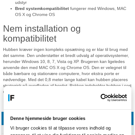
udstyr
Bred systemkompatibilitet
fungerer med Windows, MAC
OS X og Chrome OS
Nem installation og
kompatibilitet
Hubben kræver ingen kompleks opsætning og er klar til brug med
det samme. Den understøtter et bredt udvalg af operativsystemer,
herunder Windows 10, 8, 7, Vista og XP. Brugeren kan ligeledes
anvende den med MAC OS X og Chrome OS. Den er velegnet til
både bærbare og stationære computere, hvor ekstra porte er
nødvendige. Med det 0,8 meter lange kabel kan hubben placeres
strategisk på overfladen af bordet. Pakken indeholder hubben i sort
udførelse.
Specifikationer
Denne hjemmeside bruger cookies
Funktioner
Vi bruger cookies til at tilpasse vores indhold og
Produktfarve
Sort