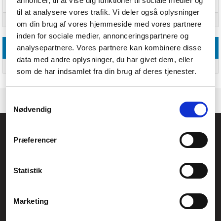
annoncer, til at vise dig funktioner til sociale medier og
LED-indikatorer
Ja
til at analysere vores trafik. Vi deler også oplysninger
Kabellængde
0,8 m
om din brug af vores hjemmeside med vores partnere
inden for sociale medier, annonceringspartnere og
analysepartnere. Vores partnere kan kombinere disse
Systemkrav
data med andre oplysninger, du har givet dem, eller
Kompatible operativsystemer
Windows 10/8/7/Vista/XP MAC OS X and Chrome OS
som de har indsamlet fra din brug af deres tjenester.
Samtykkevalg
Nødvendig
Føniks Computer Aarhus
Præferencer
CVR.: 26208637
Anelystparken 33B,
8381 Tilst
Generelle henvendelser:
Statistik
kontakt@fcomputer.dk
Service- og reklamationsafdelingen:
Marketing
service@fcomputer.dk