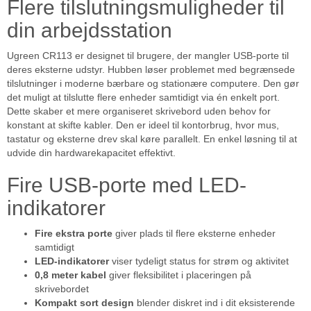
Flere tilslutningsmuligheder til
din arbejdsstation
Ugreen CR113 er designet til brugere, der mangler USB-porte til
deres eksterne udstyr. Hubben løser problemet med begrænsede
tilslutninger i moderne bærbare og stationære computere. Den gør
det muligt at tilslutte flere enheder samtidigt via én enkelt port.
Dette skaber et mere organiseret skrivebord uden behov for
konstant at skifte kabler. Den er ideel til kontorbrug, hvor mus,
tastatur og eksterne drev skal køre parallelt. En enkel løsning til at
udvide din hardwarekapacitet effektivt.
Fire USB-porte med LED-
indikatorer
Fire ekstra porte
giver plads til flere eksterne enheder
samtidigt
LED-indikatorer
viser tydeligt status for strøm og aktivitet
0,8 meter kabel
giver fleksibilitet i placeringen på
skrivebordet
Kompakt sort design
blender diskret ind i dit eksisterende