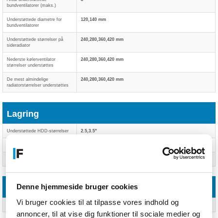
bundventilatorer (maks.)
Understøttede diametre for
120,140 mm
bundventilatorer
Understøttede størrelser på
240,280,360,420 mm
sideradiator
Nederste kølerventilator
240,280,360,420 mm
størrelser understøttes
De mest almindelige
240,280,360,420 mm
radiatorstørrelser understøttes
Lagring
Understøttede HDD-størrelser
2.5,3.5"
HDD/SDD kombineret bur
Ja
SSD-formfaktor
2.5"
Denne hjemmeside bruger cookies
Tekniske detaljer
Vi bruger cookies til at tilpasse vores indhold og
Garantiperiode
Ja
annoncer, til at vise dig funktioner til sociale medier og