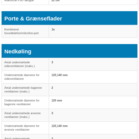
Maksimal PSU længde
22 cm
Porte & Grænseflader
Kombineret
Ja
hovedtelefon/mikrofon-port
Nedkøling
Antal understøttede
3
sideventilatorer (maks.)
Understøttede diametre for
120,140 mm
sideventilatorer
Antal understøttede bagerste
2
ventilatorer (maks.)
Understøttede diametre for
120 mm
bagerste ventilatorer
Antal understøttede øverste
3
ventilatorer (maks.)
Understøttede diametre for
120,140 mm
øverste ventilatorer
Antal understøttede
3