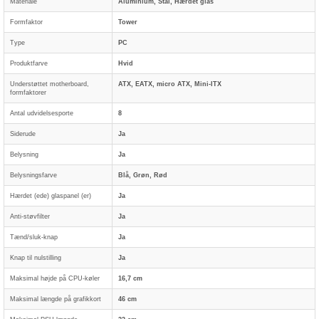
Materiale
Aluminium, Stål, Hærdet glas
Formfaktor
Tower
Type
PC
Produktfarve
Hvid
Understøttet motherboard,
ATX, EATX, micro ATX, Mini-ITX
formfaktorer
Antal udvidelsesporte
8
Siderude
Ja
Belysning
Ja
Belysningsfarve
Blå, Grøn, Rød
Hærdet (ede) glaspanel (er)
Ja
Anti-støvfilter
Ja
Tænd/sluk-knap
Ja
Knap til nulstilling
Ja
Maksimal højde på CPU-køler
16,7 cm
Maksimal længde på grafikkort
46 cm