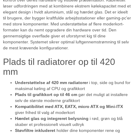
kontrol over deres hardware og visuelle præsentation. Kabinettet
løser udfordringen med at kombinere ekstrem kølekapacitet med et
elegant design i hvidt aluminium, stål og hærdet glas. Det er ideelt
til brugere, der bygger kraftfulde arbejdsstationer eller gaming-pc'er
med store komponenter. Med understøttelse af flere moderkort-
formater kan du nemt opgradere din hardware over tid. Den
gennemsigtige overflade giver et uforstyrret kig til dine
komponenter. Systemet sikrer optimal luftgennemstrømning til selv
de mest krævende konfigurationer.
Plads til radiatorer op til 420
mm
Understøttelse af 420 mm radiatorer
i top, side og bund for
maksimal køling af CPU og grafikkort
Plads til grafikkort op til 46 cm
gør det muligt at installere
selv de største moderne grafikkort
Kompatibilitet med ATX, EATX, micro ATX og Mini-ITX
giver frihed til valg af moderkort
Hærdet glas og integreret belysning
i rød, grøn og blå
skaber et professionelt visuelt udtryk
Støvfiltre inkluderet
holder dine komponenter rene og