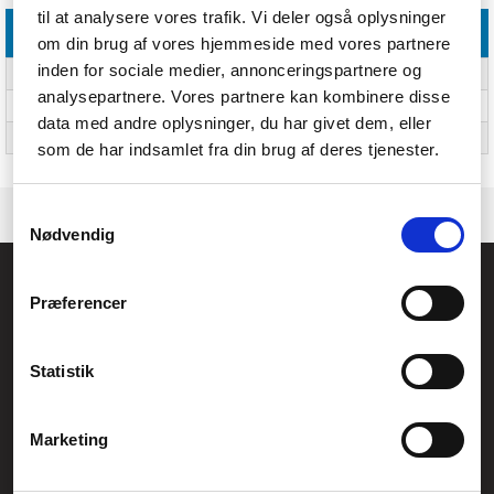
til at analysere vores trafik. Vi deler også oplysninger
Vægt & størrelser
om din brug af vores hjemmeside med vores partnere
inden for sociale medier, annonceringspartnere og
Bredde
304 mm
analysepartnere. Vores partnere kan kombinere disse
Dybde
522 mm
data med andre oplysninger, du har givet dem, eller
Højde
531,9 mm
som de har indsamlet fra din brug af deres tjenester.
Samtykkevalg
Nødvendig
Føniks Computer Aarhus
Præferencer
CVR.: 26208637
Anelystparken 33B,
8381 Tilst
Generelle henvendelser:
Statistik
kontakt@fcomputer.dk
Service- og reklamationsafdelingen:
Marketing
service@fcomputer.dk