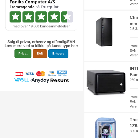
Vare
Chi
mm 
2.5,3
Salg til privat, erhverv og offentlig/EAN
Læs mere ved at klikke på kundetype her:
Prod
EAN:
Privat
EAN
Erhverv
Vare
INT
Fac
260 m
Prod
EAN:
Vare
The
1Z9
300 m