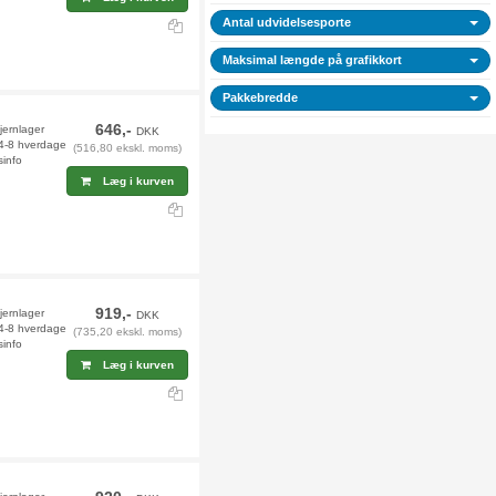
Antal udvidelsesporte
Maksimal længde på grafikkort
Pakkebredde
646,-
fjernlager
DKK
 4-8 hverdage
(516,80 ekskl. moms)
sinfo
Læg i kurven
919,-
jernlager
DKK
 4-8 hverdage
(735,20 ekskl. moms)
sinfo
Læg i kurven