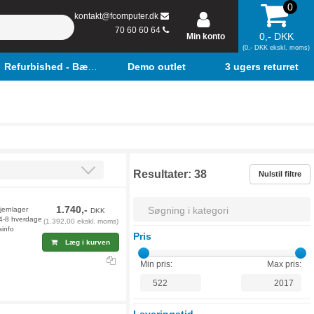
0
kontakt@fcomputer.dk
70 60 60 64
0,- DKK
Min konto
(0,- DKK ekskl. moms)
Refurbished - Bærbar
Demo outlet
3 ugers returret
Resultater:
38
Nulstil filtre
1.740,-
jernlager
DKK
 4-8 hverdage
(1.392,00 ekskl. moms)
sinfo
Pris
Læg i kurven
Min pris:
Max pris: