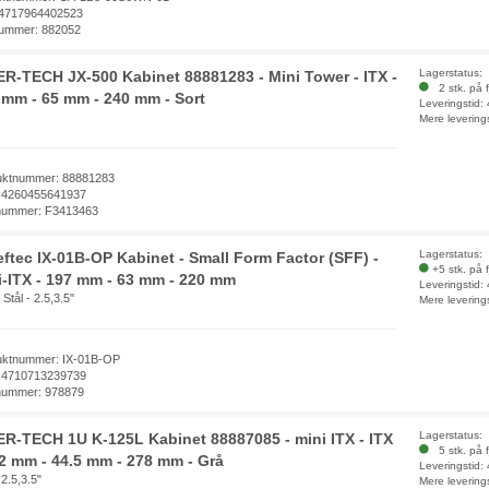
4717964402523
ummer: 882052
Lagerstatus:
ER-TECH JX-500 Kabinet 88881283 - Mini Tower - ITX -
2 stk. på f
 mm - 65 mm - 240 mm - Sort
Leveringstid:
Mere levering
uktnummer: 88881283
 4260455641937
nummer: F3413463
Lagerstatus:
eftec IX-01B-OP Kabinet - Small Form Factor (SFF) -
+5 stk. på 
i-ITX - 197 mm - 63 mm - 220 mm
Leveringstid:
 Stål - 2.5,3.5"
Mere levering
uktnummer: IX-01B-OP
 4710713239739
nummer: 978879
Lagerstatus:
ER-TECH 1U K-125L Kabinet 88887085 - mini ITX - ITX
5 stk. på f
82 mm - 44.5 mm - 278 mm - Grå
Leveringstid:
 2.5,3.5"
Mere levering