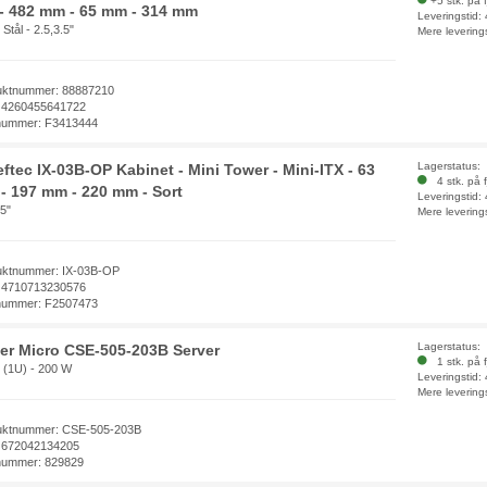
+5 stk. på 
 - 482 mm - 65 mm - 314 mm
Leveringstid:
 Stål - 2.5,3.5"
Mere levering
uktnummer: 88887210
 4260455641722
nummer: F3413444
Lagerstatus:
eftec IX-03B-OP Kabinet - Mini Tower - Mini-ITX - 63
4 stk. på f
- 197 mm - 220 mm - Sort
Leveringstid:
.5"
Mere levering
uktnummer: IX-03B-OP
 4710713230576
nummer: F2507473
Lagerstatus:
er Micro CSE-505-203B Server
1 stk. på f
v (1U) - 200 W
Leveringstid:
Mere levering
uktnummer: CSE-505-203B
 672042134205
nummer: 829829