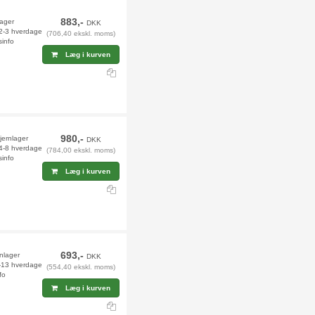
883,-
lager
DKK
 2-3 hverdage
(706,40 ekskl. moms)
sinfo
Læg i kurven
980,-
jernlager
DKK
 4-8 hverdage
(784,00 ekskl. moms)
sinfo
Læg i kurven
693,-
rnlager
DKK
2-13 hverdage
(554,40 ekskl. moms)
fo
Læg i kurven