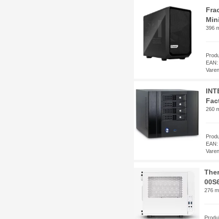
Fra
Min
396 m
Prod
EAN:
Vare
INT
Fac
260 m
Prod
EAN:
Vare
Ther
00S6
276 m
Produ