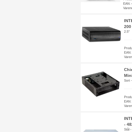
EAN: 
Varen
INT
200
2.5"
Prod
EAN:
Vare
Chi
Min
Sort -
Prod
EAN:
Vare
INT
- 4
Stål -