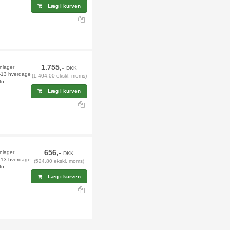
Læg i kurven
1.755,-
rnlager
DKK
2-13 hverdage
(1.404,00 ekskl. moms)
fo
Læg i kurven
656,-
rnlager
DKK
2-13 hverdage
(524,80 ekskl. moms)
fo
Læg i kurven