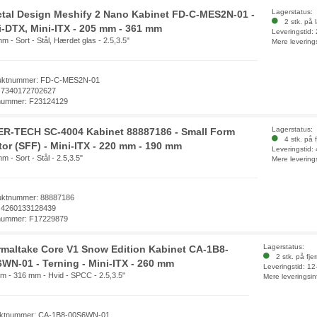
Lagerstatus:
ctal Design Meshify 2 Nano Kabinet FD-C-MES2N-01 -
2 stk. på 
i-DTX, Mini-ITX - 205 mm - 361 mm
Leveringstid:
m - Sort - Stål, Hærdet glas - 2.5,3.5"
Mere levering
uktnummer: FD-C-MES2N-01
 7340172702627
nummer: F23124129
Lagerstatus:
ER-TECH SC-4004 Kabinet 88887186 - Small Form
4 stk. på f
tor (SFF) - Mini-ITX - 220 mm - 190 mm
Leveringstid:
m - Sort - Stål - 2.5,3.5"
Mere levering
uktnummer: 88887186
 4260133128439
nummer: F17229879
Lagerstatus:
maltake Core V1 Snow Edition Kabinet CA-1B8-
2 stk. på fje
WN-01 - Terning - Mini-ITX - 260 mm
Leveringstid: 1
m - 316 mm - Hvid - SPCC - 2.5,3.5"
Mere leveringsin
ktnummer: CA-1B8-00S6WN-01