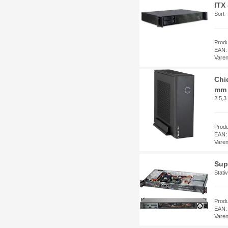
ITX
Sort -
Prod
EAN:
Vare
Chi
mm 
2.5,3
Prod
EAN:
Vare
Sup
Stati
Prod
EAN:
Vare