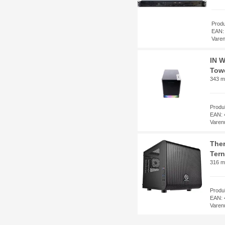
Prod
EAN:
Vare
IN W
Towe
343 mm
Prod
EAN: 
Varen
Ther
Tern
316 m
Produ
EAN: 
Varen