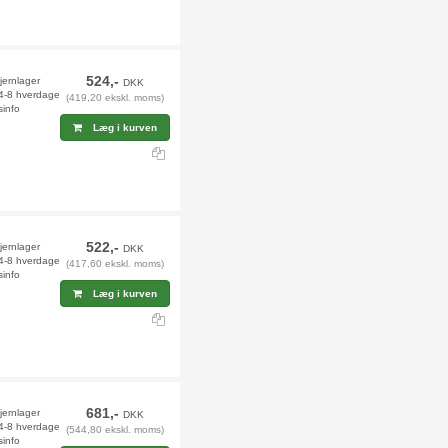
524,-
jernlager
DKK
 4-8 hverdage
(419,20 ekskl. moms)
sinfo
Læg i kurven
522,-
fjernlager
DKK
 4-8 hverdage
(417,60 ekskl. moms)
sinfo
Læg i kurven
681,-
jernlager
DKK
 4-8 hverdage
(544,80 ekskl. moms)
sinfo