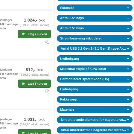
Siderude
Antal 2.5" bays
1.024,-
jernlager
DKK
 4-8 hverdage
(819,20 ekskl. moms)
Antal 3.5" bays
sinfo
Læg i kurven
Strømforsyning inkluderet
Antal USB 3.2 Gen 1 (3.1 Gen 1) type-A-porte
Lydindgang
Maksimal højde på CPU-køler
812,-
jernlager
DKK
 4-8 hverdage
(649,60 ekskl. moms)
sinfo
Harmoniseret systemkode (HS)
Læg i kurven
Lydudgang
Pakkevægt
Materiale
1.031,-
jernlager
Understøttede diametre for bagerste ventilato
DKK
 4-8 hverdage
(824,80 ekskl. moms)
sinfo
Antal understøttede bagerste ventilatorer (mak
Læg i kurven