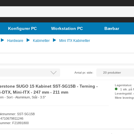
Konfigurer PC
Workstation PC
Bærbar
Hardware
Kabinetter
Mini ITX Kabinetter
Antal pr. side:
Lagerstatus:
verstone SUGO 15 Kabinet SST-SG15B - Terning -
1 stk. på f
i-DTX, Mini-ITX - 247 mm - 211 mm
Leveringstid:
m - Sort - Aluminium, Stål - 3.5"
Mere levering
uktnummer: SST-SG15B
 4710679811246
nummer: F21891800