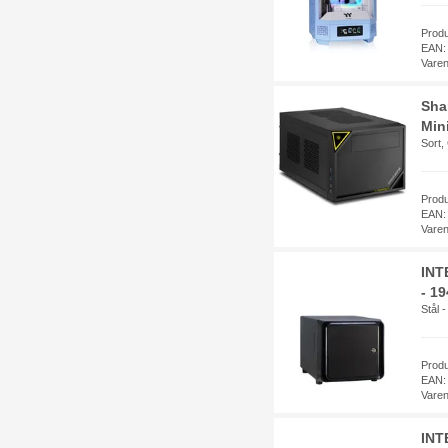
Prod
EAN:
Vare
Sha
Min
Sort, 
Prod
EAN:
Vare
INT
- 1
Stål -
Prod
EAN:
Vare
INT