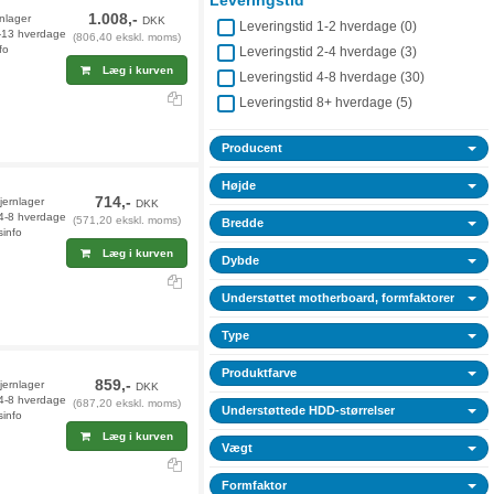
Leveringstid
1.008,-
rnlager
DKK
Leveringstid 1-2 hverdage (
0
)
2-13 hverdage
(806,40 ekskl. moms)
fo
Leveringstid 2-4 hverdage (
3
)
Læg i kurven
Leveringstid 4-8 hverdage (
30
)
Leveringstid 8+ hverdage (
5
)
Producent
Højde
714,-
jernlager
DKK
 4-8 hverdage
(571,20 ekskl. moms)
Bredde
sinfo
Læg i kurven
Dybde
Understøttet motherboard, formfaktorer
Type
Produktfarve
859,-
fjernlager
DKK
 4-8 hverdage
(687,20 ekskl. moms)
Understøttede HDD-størrelser
sinfo
Læg i kurven
Vægt
Formfaktor