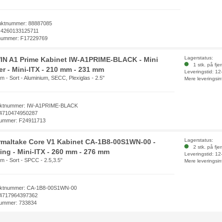
uktnummer: 88887085
 4260133125711
nummer: F17229769
Lagerstatus:
IN A1 Prime Kabinet IW-A1PRIME-BLACK - Mini
1 stk. på fje
r - Mini-ITX - 210 mm - 231 mm
Leveringstid: 1
 - Sort - Aluminium, SECC, Plexiglas - 2.5"
Mere leveringsin
uktnummer: IW-A1PRIME-BLACK
4710474950287
ummer: F24911713
Lagerstatus:
maltake Core V1 Kabinet CA-1B8-00S1WN-00 -
2 stk. på fje
ing - Mini-ITX - 260 mm - 276 mm
Leveringstid: 1
m - Sort - SPCC - 2.5,3.5"
Mere leveringsin
ktnummer: CA-1B8-00S1WN-00
4717964397362
ummer: 733834