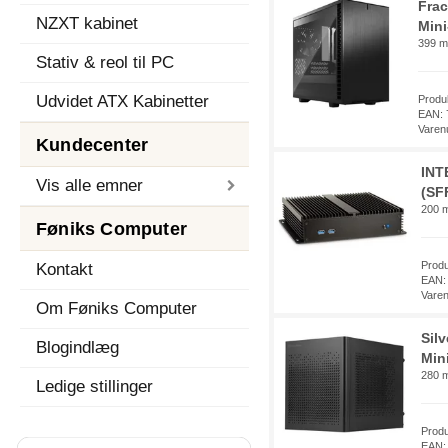
Frac
NZXT kabinet
Mini
399 mm
Stativ & reol til PC
Udvidet ATX Kabinetter
Produ
EAN: 
Varen
Kundecenter
INT
Vis alle emner
(SF
200 m
Føniks Computer
Prod
Kontakt
EAN:
Vare
Om Føniks Computer
Sil
Blogindlæg
Min
280 m
Ledige stillinger
Prod
EAN: