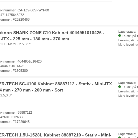
uktnummer: CA-1Z9-00SFWN-00
 4711475648272
nummer: F25220468
Lagerstatus:
rkoon SHARK ZONE C10 Kabinet 4044951016426 -
+5 stk. på 
i-ITX - 225 mm - 180 mm - 370 mm
Leveringstid:
Gul - Metal - 2.5,3.5"
Mere levering
uktnummer: 4044951016426
 4044951016426
nummer: F1805300
Lagerstatus:
ER-TECH SC-4100 Kabinet 88887112 - Stativ - Mini-ITX
1 stk. på f
94 mm - 270 mm - 200 mm - Sort
Leveringstid:
 2.5,3.5"
Mere levering
uktnummer: 88887112
 4260133126336
nummer: F17229645
Lagerstatus:
ER-TECH 1.5U-1528L Kabinet 88887210 - Stativ - Mini-