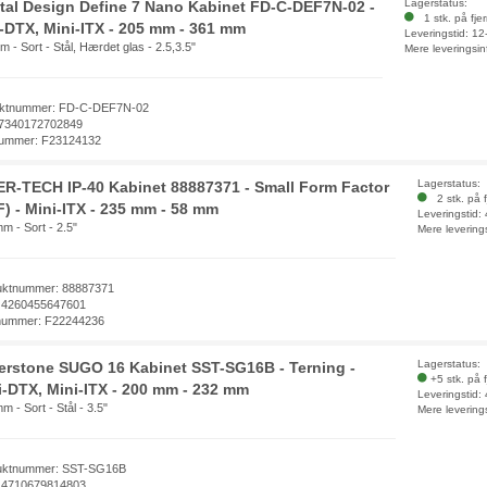
Lagerstatus:
tal Design Define 7 Nano Kabinet FD-C-DEF7N-02 -
1 stk. på fje
-DTX, Mini-ITX - 205 mm - 361 mm
Leveringstid: 1
 - Sort - Stål, Hærdet glas - 2.5,3.5"
Mere leveringsin
ktnummer: FD-C-DEF7N-02
7340172702849
ummer: F23124132
Lagerstatus:
ER-TECH IP-40 Kabinet 88887371 - Small Form Factor
2 stk. på f
F) - Mini-ITX - 235 mm - 58 mm
Leveringstid:
m - Sort - 2.5"
Mere levering
uktnummer: 88887371
 4260455647601
nummer: F22244236
Lagerstatus:
verstone SUGO 16 Kabinet SST-SG16B - Terning -
+5 stk. på 
i-DTX, Mini-ITX - 200 mm - 232 mm
Leveringstid:
m - Sort - Stål - 3.5"
Mere levering
uktnummer: SST-SG16B
 4710679814803