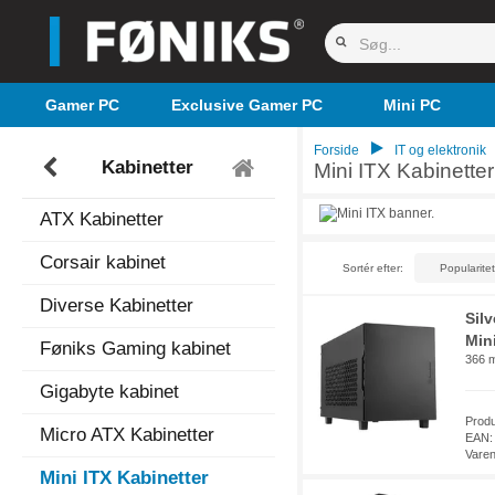
Gamer PC
Exclusive Gamer PC
Mini PC
Forside
IT og elektronik
Kabinetter
Mini ITX Kabinetter
ATX Kabinetter
Corsair kabinet
Sortér efter:
Diverse Kabinetter
Sil
Min
Føniks Gaming kabinet
366 m
Gigabyte kabinet
Prod
Micro ATX Kabinetter
EAN:
Vare
Mini ITX Kabinetter