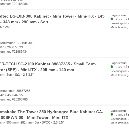
nummer: F22186986
Lagerstatus:
eftec BS-10B-300 Kabinet - Mini Tower - Mini-ITX - 145
2 stk. på f
- 343 mm - 290 mm - Sort
Leveringstid:
.5,5.25"
Mere levering
uktnummer: BS-10B-300
 0753263077523
nummer: F21989434
Lagerstatus:
ER-TECH SC-2100 Kabinet 88887285 - Small Form
2 stk. på f
tor (SFF) - Mini-ITX - 205 mm - 140 mm
Leveringstid:
m - Sort - Stål - 2.5,3.5"
Mere levering
uktnummer: 88887285
 4260455644655
nummer: F18203785
Lagerstatus:
rmaltake The Tower 250 Hydrangea Blue Kabinet CA-
2 stk. på f
-00SFWN-00 - Mini Tower - Mini-ITX
Leveringstid:
m - 506 mm - 281 mm - Blå - SPCC - 2.5,3.5"
Mere levering