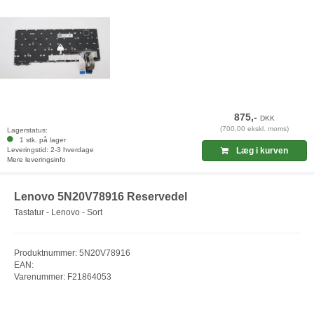
875,-
DKK
(700,00 ekskl. moms)
Lagerstatus:
1 stk. på lager
Leveringstid: 2-3 hverdage
Læg i kurven
Mere leveringsinfo
Lenovo 5N20V78916 Reservedel
Tastatur - Lenovo - Sort
Produktnummer: 5N20V78916
EAN:
Varenummer: F21864053