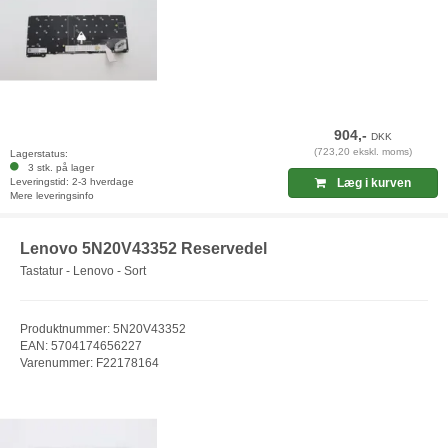
904,-
DKK
(723,20 ekskl. moms)
Lagerstatus:
3 stk. på lager
Leveringstid: 2-3 hverdage
Læg i kurven
Mere leveringsinfo
Lenovo 5N20V43352 Reservedel
Tastatur - Lenovo - Sort
Produktnummer: 5N20V43352
EAN: 5704174656227
Varenummer: F22178164