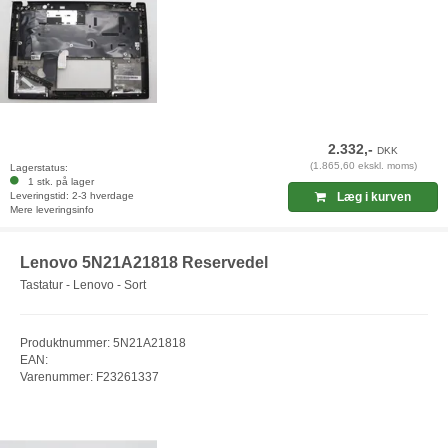
2.332,-
DKK
(1.865,60 ekskl. moms)
Lagerstatus:
1 stk. på lager
Leveringstid: 2-3 hverdage
Læg i kurven
Mere leveringsinfo
Lenovo 5N21A21818 Reservedel
Tastatur - Lenovo - Sort
Produktnummer: 5N21A21818
EAN:
Varenummer: F23261337