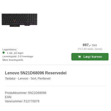
897,-
DKK
(717,60 ekskl. moms)
Lagerstatus:
1 stk. på lager
Leveringstid: 2-3 hverdage
Læg i kurven
Mere leveringsinfo
Lenovo 5N21D68096 Reservedel
Tastatur - Lenovo - Sort, Flerfarvet
Produktnummer: 5N21D68096
EAN:
Varenummer: F22770079