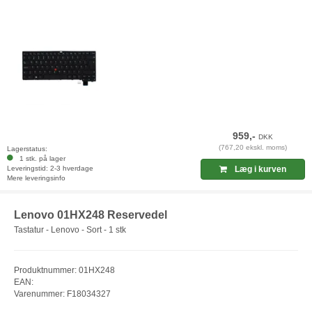
959,-
DKK
(767,20 ekskl. moms)
Lagerstatus:
1 stk. på lager
Leveringstid: 2-3 hverdage
Læg i kurven
Mere leveringsinfo
Lenovo 01HX248 Reservedel
Tastatur - Lenovo - Sort - 1 stk
Produktnummer: 01HX248
EAN:
Varenummer: F18034327