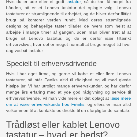
Hvis du er ude efter et godt
tastatur
, så du kan få noget fra
hånden, så er et Lenovo tastatur det oplagte valg. Lenovo
tastaturer er strømlignende til arbejdet, og de bliver derfor flittigt
brugt på kontorer verden rundt. Med deres strømlignede
designs og behagelige taster tillader de hvem som helst at
arbejde i mange timer af gangen, uden man bliver træt af at
bruge sit Lenovo tastatur, og de er derfor især tiltænkt
erhvervslivet, hvor det er meget normalt at bruge meget tid hver
dag ved sit tastatur.
Specielt til erhvervsdrivende
Hvis I har eget firma, og gerne vil købe et eller flere Lenovo
tastaturer, så står Føniks altid til rådighed og vil med glæde
hjælpe jer. Vi har utroligt mange erhvervskunder, og har derfor
mange års erfaring med at yde god rådgivning og service til
erhvervsdrivende. Vil man vide mere er det oplagt at
læse mere
om at være erhvervskunde hos Føniks
, og ellers er man altid
velkommen til at kontakte os direkte til en uforpligtende samtale.
Trådløst eller kablet Lenovo
tastatur – hvad er bedst?