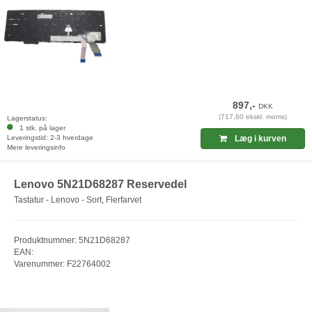
897,-
DKK
(717,60 ekskl. moms)
Lagerstatus:
1 stk. på lager
Leveringstid: 2-3 hverdage
Læg i kurven
Mere leveringsinfo
Lenovo 5N21D68287 Reservedel
Tastatur - Lenovo - Sort, Flerfarvet
Produktnummer: 5N21D68287
EAN:
Varenummer: F22764002