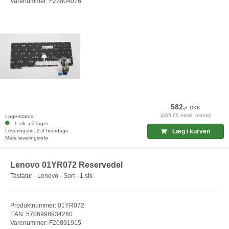
Varenummer: F22804076
582,-
DKK
(465,60 ekskl. moms)
Lagerstatus:
1 stk. på lager
Leveringstid: 2-3 hverdage
Læg i kurven
Mere leveringsinfo
Lenovo 01YR072 Reservedel
Tastatur - Lenovo - Sort - 1 stk
Produktnummer: 01YR072
EAN: 5706998934260
Varenummer: F20891915