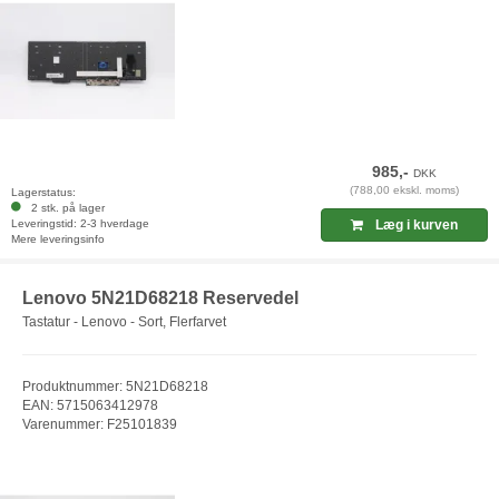
985,-
DKK
(788,00 ekskl. moms)
Lagerstatus:
2 stk. på lager
Leveringstid: 2-3 hverdage
Læg i kurven
Mere leveringsinfo
Lenovo 5N21D68218 Reservedel
Tastatur - Lenovo - Sort, Flerfarvet
Produktnummer: 5N21D68218
EAN: 5715063412978
Varenummer: F25101839