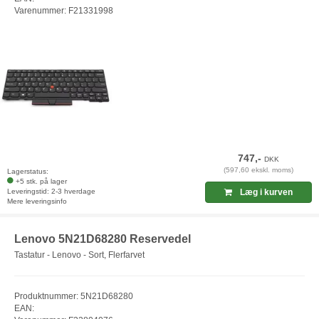
Varenummer: F21331998
747,-
DKK
(597,60 ekskl. moms)
Lagerstatus:
+5 stk. på lager
Leveringstid: 2-3 hverdage
Læg i kurven
Mere leveringsinfo
Lenovo 5N21D68280 Reservedel
Tastatur - Lenovo - Sort, Flerfarvet
Produktnummer: 5N21D68280
EAN: