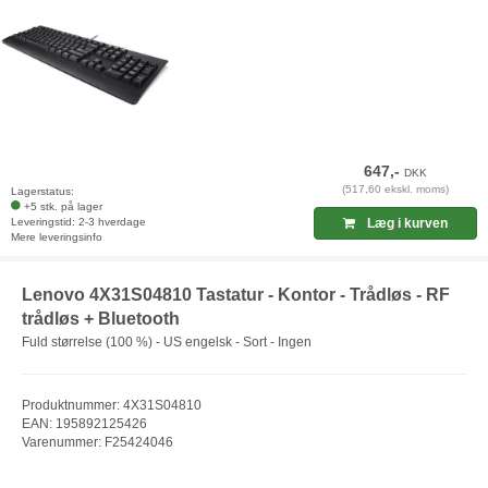
647,-
DKK
(517,60 ekskl. moms)
Lagerstatus:
+5 stk. på lager
Leveringstid: 2-3 hverdage
Læg i kurven
Mere leveringsinfo
Lenovo 4X31S04810 Tastatur - Kontor - Trådløs - RF
trådløs + Bluetooth
Fuld størrelse (100 %) - US engelsk - Sort - Ingen
Produktnummer: 4X31S04810
EAN: 195892125426
Varenummer: F25424046