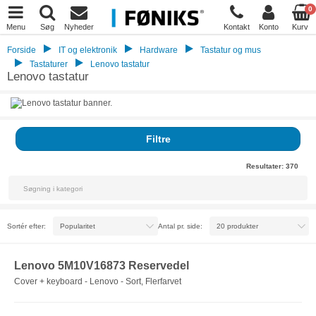
0
Menu
Søg
Nyheder
Kontakt
Konto
Kurv
Forside
IT og elektronik
Hardware
Tastatur og mus
Tastaturer
Lenovo tastatur
Lenovo tastatur
Filtre
Resultater:
370
Sortér efter:
Antal pr. side:
Lenovo 5M10V16873 Reservedel
Cover + keyboard - Lenovo - Sort, Flerfarvet