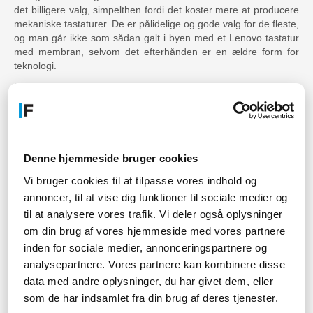
det billigere valg, simpelthen fordi det koster mere at producere
mekaniske tastaturer. De er pålidelige og gode valg for de fleste,
og man går ikke som sådan galt i byen med et Lenovo tastatur
med membran, selvom det efterhånden er en ældre form for
teknologi.
Der er dog mange, som i den grad ville foretrække et mekanisk
Lenovo tastatur. De mekaniske taster er for mange rarere at
skrive på, og de er bedre hvis det går hurtigt på tastaturet,
samtidig med at man gerne vil have et præcist og korrekt
resultat. Man kan selvfølgelig frygte, at det kommer til at larme
på et kontor, men der er rigeligt med mekaniske Lenovo
Denne hjemmeside bruger cookies
tastaturer, der ikke larmer mere end et med membran.
Vi bruger cookies til at tilpasse vores indhold og
annoncer, til at vise dig funktioner til sociale medier og
Har du brug for vejledning?
til at analysere vores trafik. Vi deler også oplysninger
Skal du bruge hjælp til dit køb af Lenovo tastatur? Hvis der er
om din brug af vores hjemmeside med vores partnere
noget som helst, du gerne vil vide, så er du mere end
inden for sociale medier, annonceringspartnere og
velkommen til at kontakte os. Ring eller skriv – så skal vi nok
analysepartnere. Vores partnere kan kombinere disse
tage en uforpligtende snak med dig, og hjælpe dig frem til det
data med andre oplysninger, du har givet dem, eller
helt rigtige produkt. For om du vil have et Lenovo tastatur eller
som de har indsamlet fra din brug af deres tjenester.
noget helt andet, så er det trods alt vores job at hjælpe og
vejlede dig.