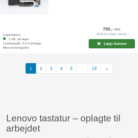
785,-
DKK
(628,00 ekskl. moms)
Lagerstatus:
1 stk. på lager
Leveringstid: 2-3 hverdage
Læg i kurven
Mere leveringsinfo
(current)
1
2
3
4
5
...
19
→
Lenovo tastatur – oplagte til
arbejdet