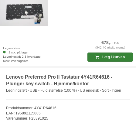
678,-
DKK
(542,40 ekskl. moms)
Lagerstatus:
1 stk. på lager
Leveringstid: 2-3 hverdage
Læg i kurven
Mere leveringsinfo
Lenovo Preferred Pro II Tastatur 4Y41R64616 -
Plunger key switch - Hjemme/kontor
Ledningsført - USB - Fuld størrelse (100 %) - US engelsk - Sort - Ingen
Produktnummer: 4Y41R64616
EAN: 195892115885
Varenummer: F25391025