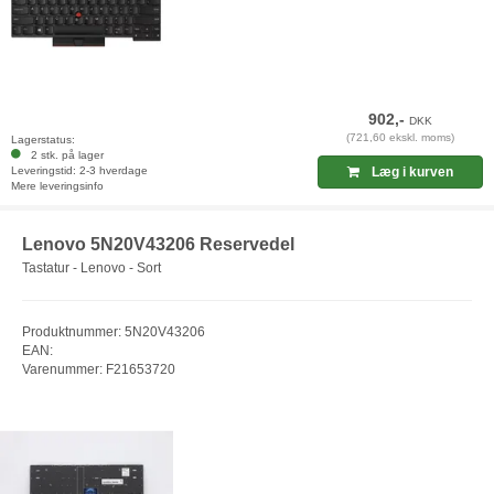
902,-
DKK
(721,60 ekskl. moms)
Lagerstatus:
2 stk. på lager
Leveringstid: 2-3 hverdage
Læg i kurven
Mere leveringsinfo
Lenovo 5N20V43206 Reservedel
Tastatur - Lenovo - Sort
Produktnummer: 5N20V43206
EAN:
Varenummer: F21653720