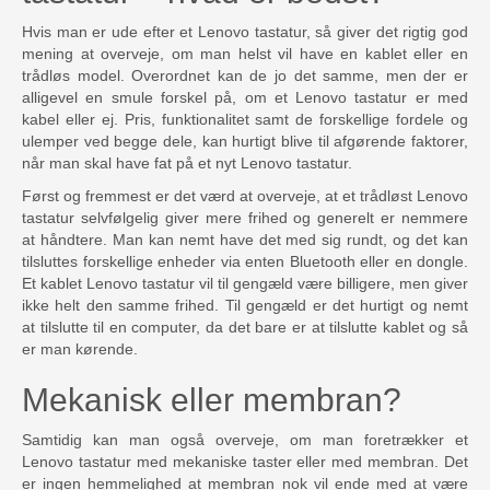
Hvis man er ude efter et Lenovo tastatur, så giver det rigtig god
mening at overveje, om man helst vil have en kablet eller en
trådløs model. Overordnet kan de jo det samme, men der er
alligevel en smule forskel på, om et Lenovo tastatur er med
kabel eller ej. Pris, funktionalitet samt de forskellige fordele og
ulemper ved begge dele, kan hurtigt blive til afgørende faktorer,
når man skal have fat på et nyt Lenovo tastatur.
Først og fremmest er det værd at overveje, at et trådløst Lenovo
tastatur selvfølgelig giver mere frihed og generelt er nemmere
at håndtere. Man kan nemt have det med sig rundt, og det kan
tilsluttes forskellige enheder via enten Bluetooth eller en dongle.
Et kablet Lenovo tastatur vil til gengæld være billigere, men giver
ikke helt den samme frihed. Til gengæld er det hurtigt og nemt
at tilslutte til en computer, da det bare er at tilslutte kablet og så
er man kørende.
Mekanisk eller membran?
Samtidig kan man også overveje, om man foretrækker et
Lenovo tastatur med mekaniske taster eller med membran. Det
er ingen hemmelighed at membran nok vil ende med at være