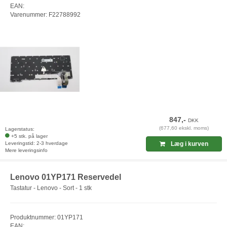
EAN:
Varenummer: F22788992
847,-
DKK
(677,60 ekskl. moms)
Lagerstatus:
+5 stk. på lager
Leveringstid: 2-3 hverdage
Læg i kurven
Mere leveringsinfo
Lenovo 01YP171 Reservedel
Tastatur - Lenovo - Sort - 1 stk
Produktnummer: 01YP171
EAN: