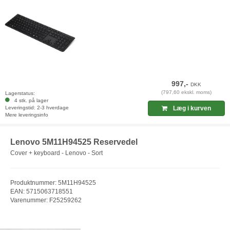
997,-
DKK
(797,60 ekskl. moms)
Lagerstatus:
4 stk. på lager
Leveringstid: 2-3 hverdage
Læg i kurven
Mere leveringsinfo
Lenovo 5M11H94525 Reservedel
Cover + keyboard - Lenovo - Sort
Produktnummer: 5M11H94525
EAN: 5715063718551
Varenummer: F25259262