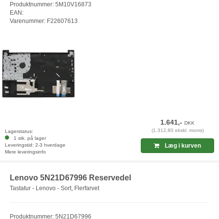
Produktnummer: 5M10V16873
EAN:
Varenummer: F22607613
1.641,-
DKK
(1.312,80 ekskl. moms)
Lagerstatus:
1 stk. på lager
Leveringstid: 2-3 hverdage
Læg i kurven
Mere leveringsinfo
Lenovo 5N21D67996 Reservedel
Tastatur - Lenovo - Sort, Flerfarvet
Produktnummer: 5N21D67996