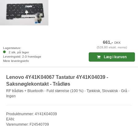
661,-
DKK
(528,80 ekskl. moms)
Lagerstatus:
2 stk. på lager
Leveringstid: 2-3 hverdage
Læg i kurven
Mere leveringsinfo
Lenovo 4Y41K04067 Tastatur 4Y41K04039 -
Saksnøglekontakt - Trådløs
RF trådløs + Bluetooth - Fuld størrelse (100 %) - Tjekkisk, Slovakisk - Grå -
Ingen
Produktnummer: 4Y41K04039
EAN:
Varenummer: F24540709