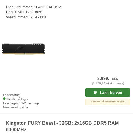
Produktnummer: KF432C16BB/32
EAN: 0740617319828
Varenummer: F21963326
2.699,-
DKK
(2.159,20 ekskl. moms)
Læg i kurven
Lagerstatus:
+5 stk. på lager
Spar 200,- på demomodel. Klik her
Leveringstid: 1-2 hverdage
Mere leveringsinfo
Kingston FURY Beast - 32GB: 2x16GB DDR5 RAM
6000MHz