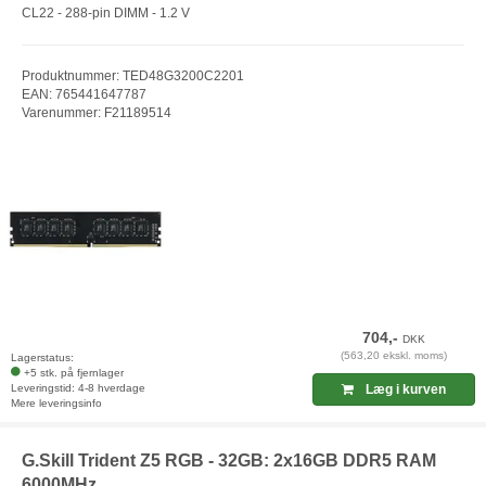
CL22 - 288-pin DIMM - 1.2 V
Produktnummer: TED48G3200C2201
EAN: 765441647787
Varenummer: F21189514
704,-
DKK
(563,20 ekskl. moms)
Lagerstatus:
+5 stk. på fjernlager
Leveringstid: 4-8 hverdage
Læg i kurven
Mere leveringsinfo
G.Skill Trident Z5 RGB - 32GB: 2x16GB DDR5 RAM
6000MHz