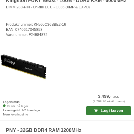
Kingston FURY Beast - 16GB - DDR5 RAM - 6000MHz
DIMM 288-PIN - On-die ECC - CL36 (XMP & EXPO)
Produktnummer: KF560C36BBE2-16
EAN: 0740617345858
Varenummer: F24984872
3.499,-
DKK
(2.799,20 ekskl. moms)
Lagerstatus:
+5 stk. på lager
Leveringstid: 1-2 hverdage
Læg i kurven
Mere leveringsinfo
PNY - 32GB DDR4 RAM 3200MHz