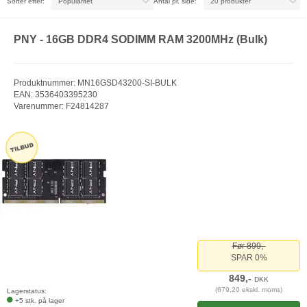
Sortér efter:
Antal pr. side:
PNY - 16GB DDR4 SODIMM RAM 3200MHz (Bulk)
Produktnummer: MN16GSD43200-SI-BULK
EAN: 3536403395230
Varenummer: F24814287
Før 899,-
SPAR 0%
849,-
DKK
(679,20 ekskl. moms)
Lagerstatus:
+5 stk. på lager