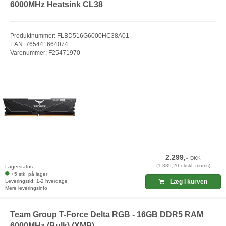
6000MHz Heatsink CL38
Produktnummer: FLBD516G6000HC38A01
EAN: 765441664074
Varenummer: F25471970
2.299,-
DKK
(1.839,20 ekskl. moms)
Lagerstatus:
+5 stk. på lager
Leveringstid: 1-2 hverdage
Læg i kurven
Mere leveringsinfo
Team Group T-Force Delta RGB - 16GB DDR5 RAM
6000MHz (Bulk) (XMP)