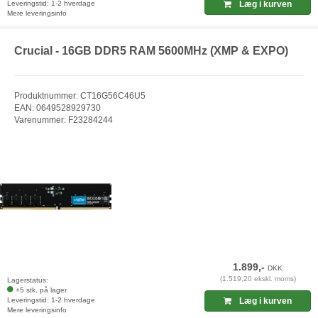
Leveringstid: 1-2 hverdage
Læg i kurven
Mere leveringsinfo
Crucial - 16GB DDR5 RAM 5600MHz (XMP & EXPO)
Produktnummer: CT16G56C46U5
EAN: 0649528929730
Varenummer: F23284244
1.899,-
DKK
(1.519,20 ekskl. moms)
Lagerstatus:
+5 stk. på lager
Leveringstid: 1-2 hverdage
Læg i kurven
Mere leveringsinfo