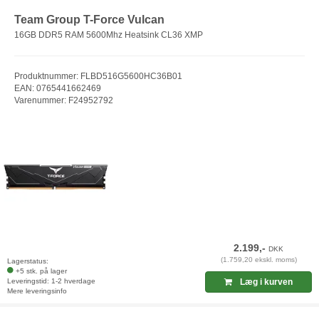
Team Group T-Force Vulcan
16GB DDR5 RAM 5600Mhz Heatsink CL36 XMP
Produktnummer: FLBD516G5600HC36B01
EAN: 0765441662469
Varenummer: F24952792
2.199,-
DKK
(1.759,20 ekskl. moms)
Lagerstatus:
+5 stk. på lager
Leveringstid: 1-2 hverdage
Læg i kurven
Mere leveringsinfo