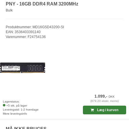
PNY - 16GB DDR4 RAM 3200MHz
Bulk
Produktnummer: MD16GSD43200-SI
EAN: 3536403391140
Varenummer: F24754136
1.099,-
DKK
(879,20 ekskl. moms)
Lagerstatus:
+5 stk. på lager
Leveringstid: 1-2 hverdage
Læg i kurven
Mere leveringsinfo
MÅ IKKE BRUGES