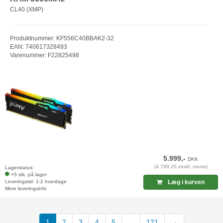
CL40 (XMP)
Produktnummer: KF556C40BBAK2-32
EAN: 740617328493
Varenummer: F22825498
5.999,-
DKK
(4.799,20 ekskl. moms)
Lagerstatus:
+5 stk. på lager
Leveringstid: 1-2 hverdage
Læg i kurven
Mere leveringsinfo
(current)
1
2
3
4
5
...
121
→