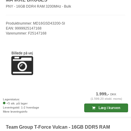
PNY - 16GB DDR4 RAM 3200MHz - Bulk
Produktnummer: MD16GSD43200-SI
EAN: 9999925147168
Varenummer: F25147168
1.999,-
DKK
(1.599,20 ekskl. moms)
Lagerstatus:
+5 stk. på lager
Leveringstid: 1-2 hverdage
Læg i kurven
Mere leveringsinfo
Team Group T-Force Vulcan - 16GB DDR5 RAM