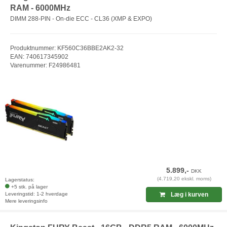
RAM - 6000MHz
DIMM 288-PIN - On-die ECC - CL36 (XMP & EXPO)
Produktnummer: KF560C36BBE2AK2-32
EAN: 740617345902
Varenummer: F24986481
5.899,-
DKK
(4.719,20 ekskl. moms)
Lagerstatus:
+5 stk. på lager
Leveringstid: 1-2 hverdage
Læg i kurven
Mere leveringsinfo