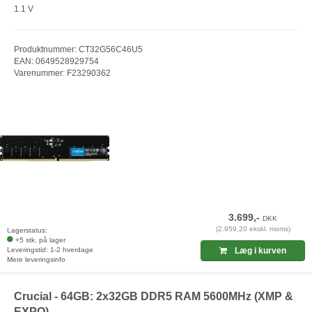
1.1 V
Produktnummer: CT32G56C46U5
EAN: 0649528929754
Varenummer: F23290362
3.699,-
DKK
(2.959,20 ekskl. moms)
Lagerstatus:
+5 stk. på lager
Leveringstid: 1-2 hverdage
Læg i kurven
Mere leveringsinfo
Crucial - 64GB: 2x32GB DDR5 RAM 5600MHz (XMP &
EXPO)