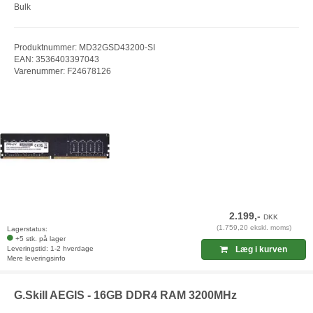
Bulk
Produktnummer: MD32GSD43200-SI
EAN: 3536403397043
Varenummer: F24678126
2.199,-
DKK
(1.759,20 ekskl. moms)
Lagerstatus:
+5 stk. på lager
Leveringstid: 1-2 hverdage
Læg i kurven
Mere leveringsinfo
G.Skill AEGIS - 16GB DDR4 RAM 3200MHz