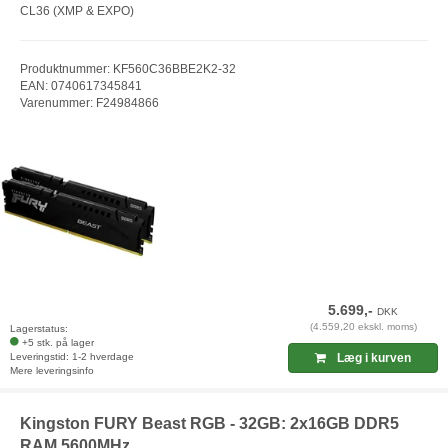
CL36 (XMP & EXPO)
Produktnummer: KF560C36BBE2K2-32
EAN: 0740617345841
Varenummer: F24984866
5.699,-
DKK
(4.559,20 ekskl. moms)
Lagerstatus:
+5 stk. på lager
Leveringstid: 1-2 hverdage
Læg i kurven
Mere leveringsinfo
Kingston FURY Beast RGB - 32GB: 2x16GB DDR5
RAM 5600MHz