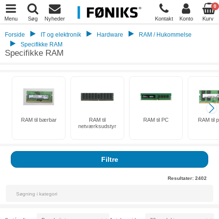
0
Menu
Søg
Nyheder
Kontakt
Konto
Kurv
Forside
IT og elektronik
Hardware
RAM / Hukommelse
Specifikke RAM
Specifikke RAM
RAM til bærbar
RAM til
RAM til PC
RAM til p
netværksudstyr
Filtre
Resultater:
2402