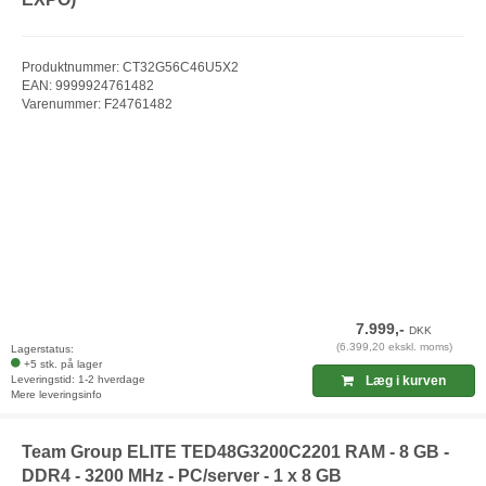
Produktnummer: CT32G56C46U5X2
EAN: 9999924761482
Varenummer: F24761482
7.999,-
DKK
(6.399,20 ekskl. moms)
Lagerstatus:
+5 stk. på lager
Leveringstid: 1-2 hverdage
Læg i kurven
Mere leveringsinfo
Team Group ELITE TED48G3200C2201 RAM - 8 GB -
DDR4 - 3200 MHz - PC/server - 1 x 8 GB