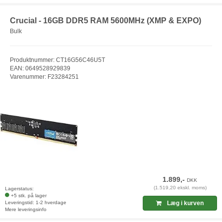
Crucial - 16GB DDR5 RAM 5600MHz (XMP & EXPO)
Bulk
Produktnummer: CT16G56C46U5T
EAN: 0649528929839
Varenummer: F23284251
1.899,-
DKK
(1.519,20 ekskl. moms)
Lagerstatus:
+5 stk. på lager
Leveringstid: 1-2 hverdage
Læg i kurven
Mere leveringsinfo