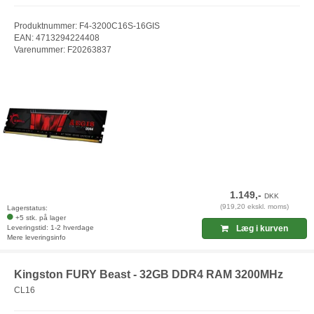
Produktnummer: F4-3200C16S-16GIS
EAN: 4713294224408
Varenummer: F20263837
1.149,-
DKK
(919,20 ekskl. moms)
Lagerstatus:
+5 stk. på lager
Leveringstid: 1-2 hverdage
Læg i kurven
Mere leveringsinfo
Kingston FURY Beast - 32GB DDR4 RAM 3200MHz
CL16