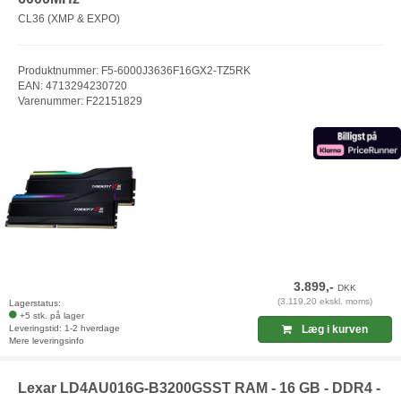
CL36 (XMP & EXPO)
Produktnummer: F5-6000J3636F16GX2-TZ5RK
EAN: 4713294230720
Varenummer: F22151829
3.899,-
DKK
(3.119,20 ekskl. moms)
Lagerstatus:
+5 stk. på lager
Leveringstid: 1-2 hverdage
Læg i kurven
Mere leveringsinfo
Lexar LD4AU016G-B3200GSST RAM - 16 GB - DDR4 -