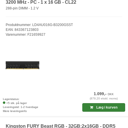
3200 MHz - PC - 1 x 16 GB - CL22
288-pin DIMM - 1.2 V
Produktnummer: LD4AU016G-B3200GSST
EAN: 843367123803
Varenummer: F21659927
1.099,-
DKK
(879,20 ekskl. moms)
Lagerstatus:
+5 stk. på lager
Leveringstid: 1-2 hverdage
Læg i kurven
Mere leveringsinfo
Kingston FURY Beast RGB - 32GB:2x16GB - DDR5