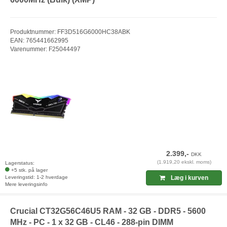
Produktnummer: FF3D516G6000HC38ABK
EAN: 765441662995
Varenummer: F25044497
2.399,-
DKK
(1.919,20 ekskl. moms)
Lagerstatus:
+5 stk. på lager
Leveringstid: 1-2 hverdage
Læg i kurven
Mere leveringsinfo
Crucial CT32G56C46U5 RAM - 32 GB - DDR5 - 5600
MHz - PC - 1 x 32 GB - CL46 - 288-pin DIMM