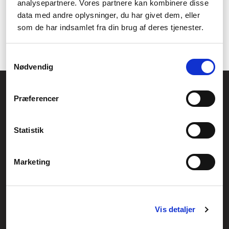
analysepartnere. Vores partnere kan kombinere disse
dig sikker på at vi har de bedste mærker på markedet lige her i
data med andre oplysninger, du har givet dem, eller
vores sortiment og du finder for eksempel de populære
som de har indsamlet fra din brug af deres tjenester.
producenter
Corsair
,
G.Skill
,
Gigabyte
,
Kingston
og
Team Group
der alle byder på hukommelse til computere i ypperste kvalitet!
Samtykkevalg
Nødvendig
Føniks Computer Aarhus
Præferencer
CVR.: 26208637
Anelystparken 33B,
8381 Tilst
Generelle henvendelser:
Statistik
kontakt@fcomputer.dk
Service- og reklamationsafdelingen:
Marketing
service@fcomputer.dk
Sitemap
Vis detaljer
Blog
Opret reklamation