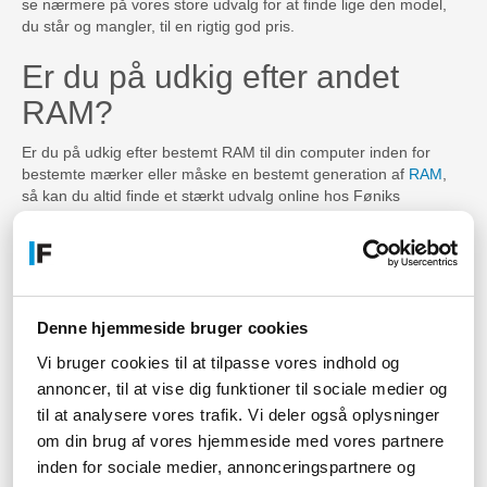
se nærmere på vores store udvalg for at finde lige den model,
du står og mangler, til en rigtig god pris.
Er du på udkig efter andet
RAM?
Er du på udkig efter bestemt RAM til din computer inden for
bestemte mærker eller måske en bestemt generation af
RAM
,
så kan du altid finde et stærkt udvalg online hos Føniks
Computer. Vi har samlet flere generationer af
DDR
lige fra de
helt ældre modeller til de nyeste modeller af
DDR5
! Du kan
derfor roligt vælge mellem alt fra
DDR2
til
DDR3
til
DDR4
, så du
kan opgradere din computer eller bærbar helt efter eget ønske!
Under de fleste af vores kategorier for RAM finder du både
DIMM men også SO DIMM, så du mere specifikt kan vælge
Denne hjemmeside bruger cookies
hvilken du er interesseret i. Det er bare med at kigge vores
Vi bruger cookies til at tilpasse vores indhold og
udvalg igennem for at finde det helt rette
DRAM
til dine behov.
annoncer, til at vise dig funktioner til sociale medier og
Foretrækker du et bestemt mærke af
til at analysere vores trafik. Vi deler også oplysninger
RAM?
om din brug af vores hjemmeside med vores partnere
inden for sociale medier, annonceringspartnere og
Hvis valget af RAM kommer an på selve mærket, så kan du vide