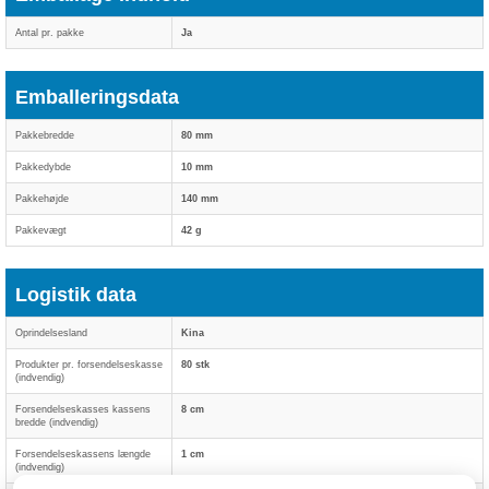
Antal pr. pakke
Ja
Emballeringsdata
Pakkebredde
80 mm
Pakkedybde
10 mm
Pakkehøjde
140 mm
Pakkevægt
42 g
Logistik data
Oprindelsesland
Kina
Produkter pr. forsendelseskasse
80 stk
(indvendig)
Forsendelseskasses kassens
8 cm
bredde (indvendig)
Forsendelseskassens længde
1 cm
(indvendig)