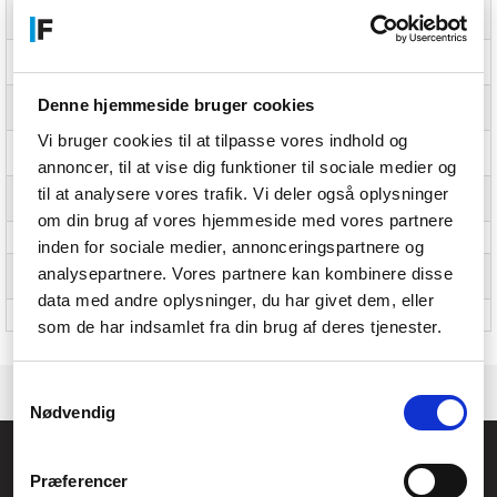
Forsendelseskassens højde
11 cm
(indvendig)
Forsendelseskassens
3,8 kg
bruttovægt (indvendig)
Produkter pr. hovedkasse
160 stk
Denne hjemmeside bruger cookies
(udvendigt)
Vi bruger cookies til at tilpasse vores indhold og
Hovedkassens bredde
80 mm
(udvendigt)
annoncer, til at vise dig funktioner til sociale medier og
til at analysere vores trafik. Vi deler også oplysninger
Hovedkassens længde
10 mm
(udvendigt)
om din brug af vores hjemmeside med vores partnere
Hovedkassen højde (udvendigt)
240 mm
inden for sociale medier, annonceringspartnere og
analysepartnere. Vores partnere kan kombinere disse
Hovedkassens bruttovægt
8,1 kg
(udvendigt)
data med andre oplysninger, du har givet dem, eller
Toldproduktkode (TARIC)
8536901000
som de har indsamlet fra din brug af deres tjenester.
Samtykkevalg
Nødvendig
Føniks Computer Aarhus
Præferencer
CVR.: 26208637