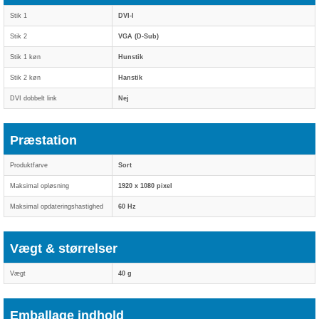
Stik 1
DVI-I
Stik 2
VGA (D-Sub)
Stik 1 køn
Hunstik
Stik 2 køn
Hanstik
DVI dobbelt link
Nej
Præstation
Produktfarve
Sort
Maksimal opløsning
1920 x 1080 pixel
Maksimal opdateringshastighed
60 Hz
Vægt & størrelser
Vægt
40 g
Emballage indhold