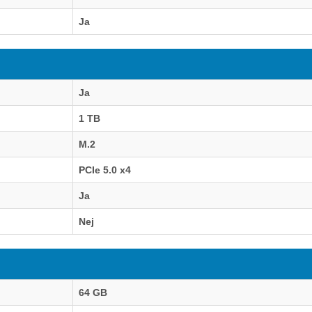
Ja
Ja
1 TB
M.2
PCIe 5.0 x4
Ja
Nej
64 GB