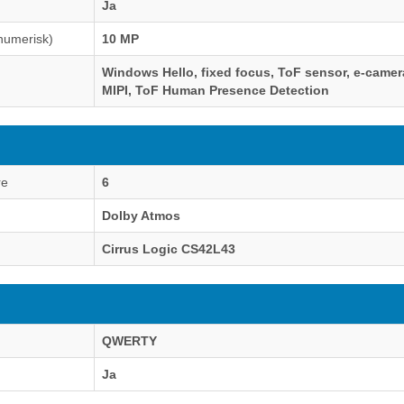
Ja
numerisk)
10 MP
Windows Hello, fixed focus, ToF sensor, e-camera
MIPI, ToF Human Presence Detection
re
6
Dolby Atmos
Cirrus Logic CS42L43
QWERTY
Ja