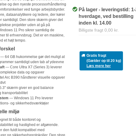
se og den nyeste processorhåndtering
På lager - leveringstid: 1
mforsinkelser ved tunge arbejdsbyrder.
ere, dataanalytikere og ledere, der kører
hverdage, ved bestilling
 samtidigt. Den store skærm giver det
inden kl. 14.00
plekse projekter uden at gå på
Billigste fragt 0,00 kr.
indows 11 Pro sikrer samtidig de
er til erhvervsbrug. Det er en maskine,
med et højt tempo.
forskel
Gratis fragt
— 64 GB hukommelse gør det muligt at
(Gælder op til 20 kg)
rammer samtidigt uden tab af ydeevne
Læs mere her
aft
— Core Ultra X7 (Series 3) leverer
 komplekse data og opgaver
el Arc B390 håndterer visuelle opgaver
tivt
.3" skærm giver en god balance
transportabilitet
ystem
— Windows 11 Pro leverer
tions- og sikkerhedsværktøjer
elle miljø
net til både kontoret og
abilitet og hastighed er afgørende.
r den fuldt kompatibel med
rer og sikkerhedsprotokoller. Den store