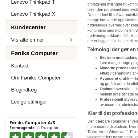
Lenovo Thinkpad T
omfattende mængde hukommel
løser den problemet med syste
Lenovo Thinkpad X
Den er ideel til softwareudvikl
mange krævende applikationer
nødvendige overblik over kom
Kundecenter
kompromis med mobiliteten. W
nødvendige sikkerhedsfunktion
Vis alle emner
der er bygget til at holde trit 
Teknologi der gør en 
Føniks Computer
Ekstrem multitasking
køre mange tunge prog
Kontakt
Moderne processorkr
effektiv behandling af
Om Føniks Computer
Avanceret grafik
— Int
og grafisk arbejde effek
Blogindlæg
Optimalt overblik
— 15
mellem arbejdsflade og 
Professionelt styres
Ledige stillinger
avancerede administra
Klar til det profession
Den bærbare computer er veleg
hjemmearbejdspladsen, hvor st
Takket være Windows 11 Pro e
virksomheders netværksstruktu