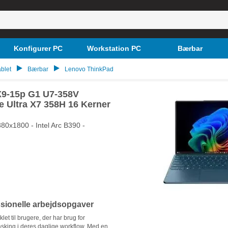
Konfigurer PC
Workstation PC
Bærbar
blet
Bærbar
Lenovo ThinkPad
X9-15p G1 U7-358V
re Ultra X7 358H 16 Kerner
0x1800 - Intel Arc B390 -
ssionelle arbejdsopgaver
t til brugere, der har brug for
asking i deres daglige workflow. Med en