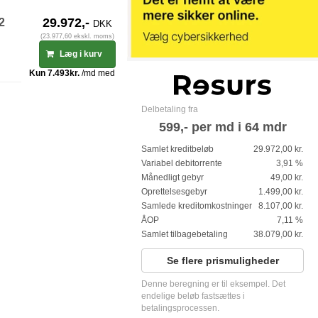
-2
29.972,-
DKK
(23.977,60 ekskl. moms)
Læg i kurv
Delbetaling fra
599,- per md i 64 mdr
Samlet kreditbeløb
29.972,00 kr.
Variabel debitorrente
3,91 %
Månedligt gebyr
49,00 kr.
Oprettelsesgebyr
1.499,00 kr.
Samlede kreditomkostninger
8.107,00 kr.
ÅOP
7,11 %
Samlet tilbagebetaling
38.079,00 kr.
Se flere prismuligheder
Denne beregning er til eksempel. Det
endelige beløb fastsættes i
betalingsprocessen.