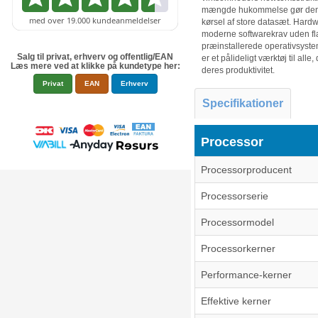
mængde hukommelse gør den sær
kørsel af store datasæt. Hardwa
moderne softwarekrav uden fl
præinstallerede operativsyste
Salg til privat, erhverv og offentlig/EAN
er et pålideligt værktøj til al
Læs mere ved at klikke på kundetype her:
deres produktivitet.
Privat
EAN
Erhverv
Specifikationer
Processor
Processorproducent
Processorserie
Processormodel
Processorkerner
Performance-kerner
Effektive kerner