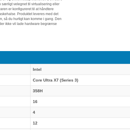
ligt velegnet til virtualisering eller
ren er konfigureret til at håndtere
askehalse. Produktet leveres med det
m, så du hurtigt kan komme i gang. Den
le, der ikke vil lade hardware begrænse
Intel
Core Ultra X7 (Series 3)
358H
16
4
12