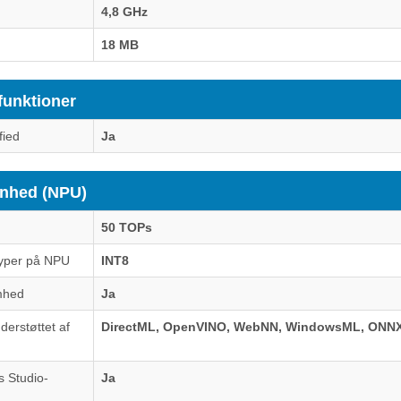
4,8 GHz
18 MB
funktioner
fied
Ja
enhed (NPU)
50 TOPs
typer på NPU
INT8
mhed
Ja
erstøttet af
DirectML, OpenVINO, WebNN, WindowsML, ONN
s Studio-
Ja