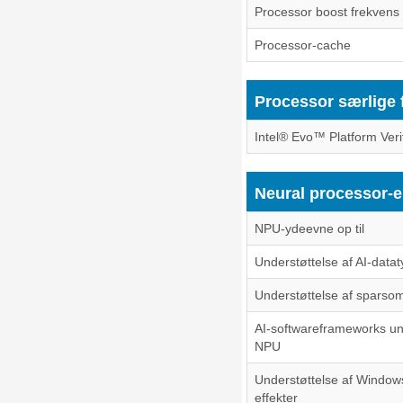
Processor boost frekvens
Processor-cache
Processor særlige 
Intel® Evo™ Platform Veri
Neural processor-
NPU-ydeevne op til
Understøttelse af AI-data
Understøttelse af sparso
AI-softwareframeworks und
NPU
Understøttelse af Window
effekter