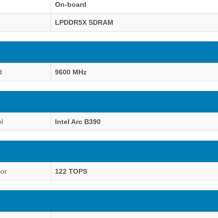
On-board
LPDDR5X SDRAM
d
9600 MHz
l
Intel Arc B390
sor
122 TOPS