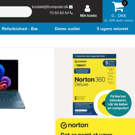
0
kontakt@fcomputer.dk
70 60 60 64
0,- DKK
Min konto
(0,- DKK ekskl. moms)
Refurbished - Bærbar
Demo outlet
3 ugers returret