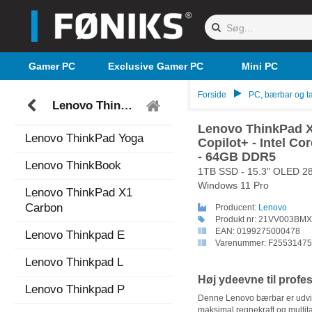
Gamer PC
Exclusive Gamer PC
Mini PC
Forside
PC, bærbar og ta
Lenovo ThinkPad
Lenovo ThinkPad 
Lenovo ThinkPad Yoga
Copilot+ - Intel Co
- 64GB DDR5
Lenovo ThinkBook
1TB SSD - 15.3" OLED 288
Windows 11 Pro
Lenovo ThinkPad X1
Carbon
Producent:
Lenovo
Produkt nr:
21VV003BMX
EAN:
0199275000478
Lenovo Thinkpad E
Varenummer:
F25531475
Lenovo Thinkpad L
Høj ydeevne til profe
Lenovo Thinkpad P
Denne Lenovo bærbar er udvikle
maksimal regnekraft og multit