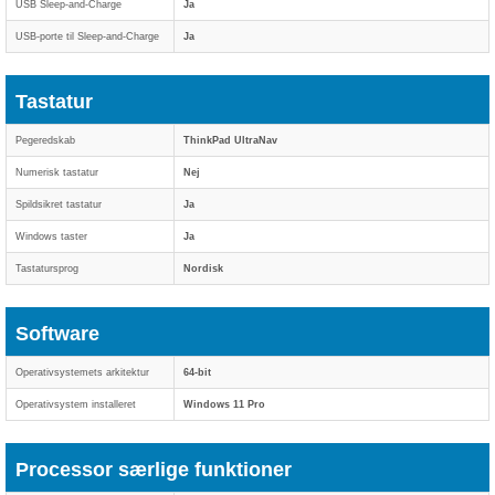
USB Sleep-and-Charge
Ja
USB-porte til Sleep-and-Charge
Ja
Tastatur
Pegeredskab
ThinkPad UltraNav
Numerisk tastatur
Nej
Spildsikret tastatur
Ja
Windows taster
Ja
Tastatursprog
Nordisk
Software
Operativsystemets arkitektur
64-bit
Operativsystem installeret
Windows 11 Pro
Processor særlige funktioner