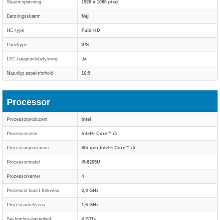
Skærmopløsning
1920 x 1080 pixel
Berøringsskærm
Nej
HD-type
Fuld HD
Paneltype
IPS
LED-baggrundsbelysning
Ja
Naturligt aspektforhold
16:9
Processor
Processorproducent
Intel
Processorserie
Intel® Core™ i5
Processorgeneration
8th gen Intel® Core™ i5
Processormodel
i5-8265U
Processorkerner
4
Processor boost frekvens
3,9 GHz
Processorfrekvens
1,6 GHz
Systembus-hastighed
4 GT/s