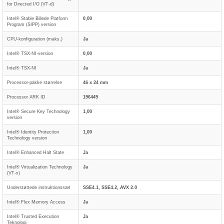
for Directed I/O (VT-d)
Intel® Stable Billede Platform
0,00
Program (SIPP) version
CPU-konfiguration (maks.)
Ja
Intel® TSX-NI-version
0,00
Intel® TSX-NI
Ja
Processor-pakke størrelse
46 x 24 mm
Processor ARK ID
196449
Intel® Secure Key Technology
1,00
version
Intel® Identity Protection
1,00
Technology version
Intel® Enhanced Halt State
Ja
Intel® Virtualization Technology
Ja
(VT-x)
Understøttede instruktionssæt
SSE4.1, SSE4.2, AVX 2.0
Intel® Flex Memory Access
Ja
Intel® Trusted Execution
Ja
Teknologi