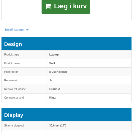
Læg i kurv
Specifikationer
Design
Produkttype
Laptop
Produktfarve
Sort
Formfaktor
Muslingeskal
Renoveret
Ja
Renoveret klasse
Grade A
Oprindelsesland
Kina
Display
Skærm diagonal
35,6 cm (14")