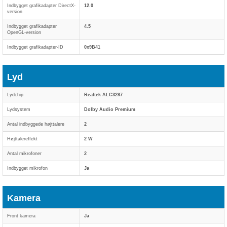
Indbygget grafikadapter DirectX-
12.0
version
Indbygget grafikadapter
4.5
OpenGL-version
Indbygget grafikadapter-ID
0x9B41
Lyd
Lydchip
Realtek ALC3287
Lydsystem
Dolby Audio Premium
Antal indbyggede højttalere
2
Højttalereffekt
2 W
Antal mikrofoner
2
Indbygget mikrofon
Ja
Kamera
Front kamera
Ja