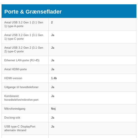
Porte & Grænseflader
Antal USB 3.2 Gen 1 (3.1 Gen
2
1) type-A-porte
Antal USB 3.2 Gen 1 (3.1 Gen
Ja
1) type-C-porte
Antal USB 3.2 Gen 2 (3.1 Gen
Ja
2) type-C-porte
Ethernet LAN-porte (RJ-45)
Ja
Antal HDMI-porte
Ja
HDMI-version
1.4b
Udgange til hovedtelefoner
Ja
Kombineret
Ja
hovedtelefon/mikrofon-port
Mikrofonindgang
Nej
Docking-stik
Ja
USB type-C DisplayPort
Ja
alternativ tilstand