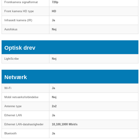
Frontkamera signalformat
720p
Front kamera HD type
HD
Infrarødt kamera (IR)
Ja
Autofokus
Nej
Optisk drev
LightScribe
Nej
Netværk
Wi-Fi
Ja
Mobil netværksforbindelse
Nej
Antenne type
2x2
Ethernet LAN
Ja
Ethernet LAN-datahastigheder
10,100,1000 Mbit/s
Bluetooth
Ja