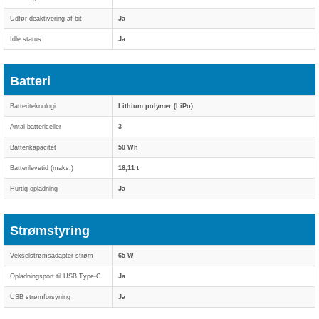
Udfør deaktivering af bit
Ja
Idle status
Ja
Batteri
Batteriteknologi
Lithium polymer (LiPo)
Antal battericeller
3
Batterikapacitet
50 Wh
Batterilevetid (maks.)
16,11 t
Hurtig opladning
Ja
Strømstyring
Vekselstrømsadapter strøm
65 W
Opladningsport til USB Type-C
Ja
USB strømforsyning
Ja