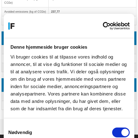
CO2e)
Avoided emissions (kg of CO2e)
237,77
Avoided e-waste
2,2 kg
Emballage indhold
Denne hjemmeside bruger cookies
AC-adapter inkluderet
Ja
Vi bruger cookies til at tilpasse vores indhold og
Brugervejledning
Ja
annoncer, til at vise dig funktioner til sociale medier og
Garantibevis
Ja
til at analysere vores trafik. Vi deler også oplysninger
om din brug af vores hjemmeside med vores partnere
Andre funktioner
inden for sociale medier, annonceringspartnere og
analysepartnere. Vores partnere kan kombinere disse
3D
Nej
data med andre oplysninger, du har givet dem, eller
Garantiperiode
2 År
som de har indsamlet fra din brug af deres tjenester.
Samtykkevalg
Nødvendig