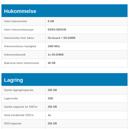
Hukommelse
Intern hukommelse
8 GB
Intern hukommelsestype
DDR4-SDRAM
Hukommelse form faktor
On-board + SO-DIMM
Hukommelsesur hastighed
2400 MHz
Hukommelsesstik
1x SO-DIMM
Maksimal intern hukommelse
48 GB
Lagring
Samlet lagringskapacitet
256 GB
Lagermedie
SSD
Samlet kapacitet for SSD'er
256 GB
Antal installerede SSD'er
Ja
SDD-kapacitet
256 GB