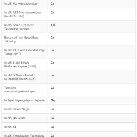
Intel® klar video teknologi
Ja
Intel® AES Nye Instruktioner
Ja
(Intel® AES-NI)
Intel® Smart Response
1,00
Technology version
Enhanced Intel SpeedStep
Ja
Teknologi
Intel® VT-x with Extended Page
Ja
Tables (EPT)
Intel® Stabil Billede
Ja
Platformsprogram (SIPP)
Intel® Software Guard
Ja
Extensions (Intel® SGX)
Termiske
Ja
overvågningsteknologier
Indlejret tilgængelige muligheder
Nej
Intel® Sikker Nøgle
Ja
Intel® OS Guard
Ja
Intel® 64
Ja
Intel® Virtualization Technology
Ja