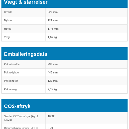
Vægt & størrelser
Bredde
329 mm
Dybde
227 mm
Højde
17,9 mm
Vægt
1,55 kg
Emballeringsdata
Pakkebredde
290 mm
Pakkedybde
440 mm
Pakkehøjde
120 mm
Pakkevægt
2,15 kg
CO2-aftryk
Samlet CO2-fodaftryk (kg of
10,92
CO2e)
Refurbishment impact (kg of
6,79