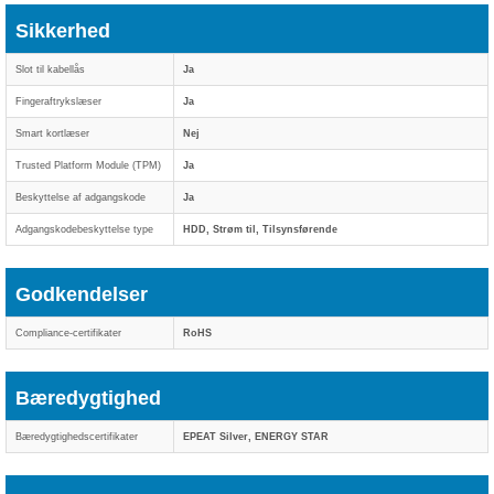
Sikkerhed
Slot til kabellås
Ja
Fingeraftrykslæser
Ja
Smart kortlæser
Nej
Trusted Platform Module (TPM)
Ja
Beskyttelse af adgangskode
Ja
Adgangskodebeskyttelse type
HDD, Strøm til, Tilsynsførende
Godkendelser
Compliance-certifikater
RoHS
Bæredygtighed
Bæredygtighedscertifikater
EPEAT Silver, ENERGY STAR