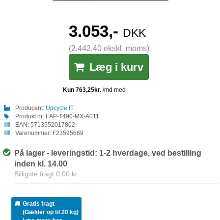
3.053,-
DKK
(2.442,40 ekskl. moms)
Læg i kurv
Producent:
Upcycle IT
Produkt nr:
LAP-T490-MX-A011
EAN:
5713552017802
Varenummer:
F23595669
På lager - leveringstid: 1-2 hverdage, ved bestilling
inden kl. 14.00
Billigste fragt 0,00 kr.
Gratis fragt
(Gælder op til 20 kg)