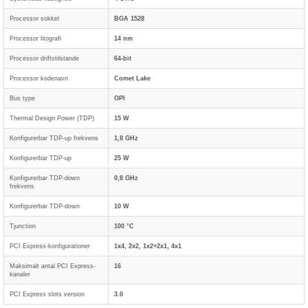
Processor sokkel
BGA 1528
Processor litografi
14 nm
Processor driftstilstande
64-bit
Processor kodenavn
Comet Lake
Bus type
OPI
Thermal Design Power (TDP)
15 W
Konfigurerbar TDP-up frekvens
1,8 GHz
Konfigurerbar TDP-up
25 W
Konfigurerbar TDP-down
0,8 GHz
frekvens
Konfigurerbar TDP-down
10 W
Tjunction
100 °C
PCI Express-konfigurationer
1x4, 2x2, 1x2+2x1, 4x1
Maksimalt antal PCI Express-
16
kanaler
PCI Express slots version
3.0