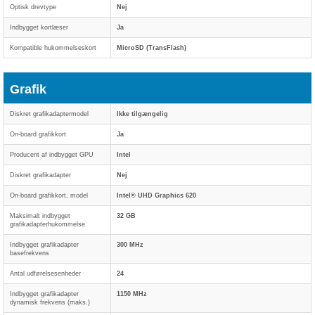
Optisk drevtype
Nej
Indbygget kortlæser
Ja
Kompatible hukommelseskort
MicroSD (TransFlash)
Grafik
Diskret grafikadaptermodel
Ikke tilgængelig
On-board grafikkort
Ja
Producent af indbygget GPU
Intel
Diskret grafikadapter
Nej
On-board grafikkort, model
Intel® UHD Graphics 620
Maksimalt indbygget
32 GB
grafikadapterhukommelse
Indbygget grafikadapter
300 MHz
basefrekvens
Antal udførelsesenheder
24
Indbygget grafikadapter
1150 MHz
dynamisk frekvens (maks.)