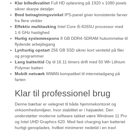
Klar billedkvalitet
Full HD opløsning på 1920 x 1080 pixels
sikrer skarpe detaljer
Bred betragtningsvinkel
IPS-panel giver konsistente farver
fra flere vinkler
Effektiv multitasking
Intel Core i5-8265U processor med
1.6 GHz hastighed
Hurtig systemrespons
8 GB DDR4-SDRAM hukommelse til
flydende arbejdsgang
Lynhurtig opstart
256 GB SSD sikrer kort ventetid på filer
og programmer
Lang batteritid
Op til 16.11 timers drift med 50 Wh Lithium
Polymer batteri
Mobilt netværk
WWAN kompatibel til internetadgang på
farten
Klar til professionel brug
Denne bærbar er velegnet til både hjemmekontoret og
virksomhedsmiljøer, hvor stabilitet er i højsædet. Den
understøtter moderne software takket være Windows 11 Pro
og Intel UHD Graphics 620. Med fast charging kan batteriet
hurtigt genoplades, hvilket minimerer nedetid i en travl