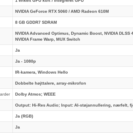
1 enkelt GPU kort / integreret GPU
NVIDIA GeForce RTX 5060 / AMD Radeon 610M
8 GB GDDR7 SDRAM
NVIDIA Advanced Optimus, Dynamic Boost, NVIDIA DLSS 4,
NVIDIA Frame Warp, MUX Switch
Ja
Ja - 1080p
IR-kamera, Windows Hello
Dobbelte højttalere, array-mikrofon
arder
Dolby Atmos; WEEE
Output: Hi-Res Audio; Input: AI-støjannullering, nærfelt, fj
Ja (RGB)
Ja