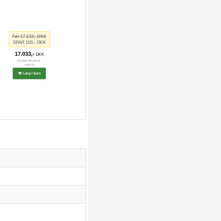
Før 17.133,- DKK
SPAR 100,- DKK
17.033,-
DKK
(13.626,40 ekskl.
moms)
Læg i kurv