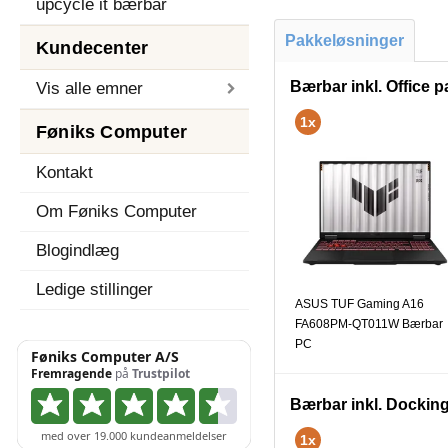
upcycle it bærbar
Pakkeløsninger
Kundecenter
Bærbar inkl. Office
Vis alle emner
1x
Føniks Computer
Kontakt
Om Føniks Computer
Blogindlæg
Ledige stillinger
ASUS TUF Gaming A16
FA608PM-QT011W Bærbar
PC
Bærbar inkl. Docking
1x