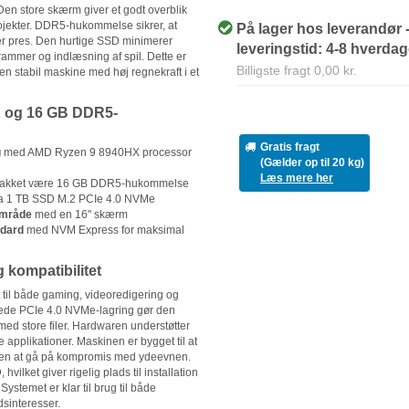
Den store skærm giver et godt overblik
rojekter. DDR5-hukommelse sikrer, at
På lager hos leverandør 
er pres. Den hurtige SSD minimerer
leveringstid: 4-8 hverda
rammer og indlæsning af spil. Dette er
Billigste fragt 0,00 kr.
 en stabil maskine med høj regnekraft i et
 og 16 GB DDR5-
Gratis fragt
g
med AMD Ryzen 9 8940HX processor
(Gælder op til 20 kg)
Læs mere her
akket være 16 GB DDR5-hukommelse
a 1 TB SSD M.2 PCIe 4.0 NVMe
område
med en 16" skærm
ndard
med NVM Express for maksimal
 kompatibilitet
til både gaming, videoredigering og
rede PCIe 4.0 NVMe-lagring gør den
 med store filer. Hardwaren understøtter
 applikationer. Maskinen er bygget til at
den at gå på kompromis med ydeevnen.
ilket giver rigelig plads til installation
ystemet er klar til brug til både
dsinteresser.