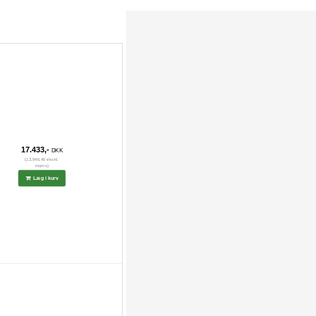
17.433,-
DKK
(13.946,40 ekskl.
moms)
Læg i kurv