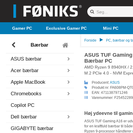
Gamer PC
Exclusive Gamer PC
Mini PC
Forside
PC, bærbar og ta
Bærbar
ASUS TUF Gaming
ASUS bærbar
Bærbar PC
AMD Ryzen 9 8940HX / 2
Acer bærbar
M.2 PCIe 4.0 - NVM Expr
Apple MacBook
Producent:
ASUS
Produkt nr:
FA608PM-QT
EAN:
4711387971246
Chromebooks
Varenummer:
F25452289
Copilot PC
Høj ydeevne til gami
Dell bærbar
ASUS TUF Gaming A16 er udvik
for en kraftfuld bærbar til bå
GIGABYTE bærbar
Ryzen 9-processor håndterer