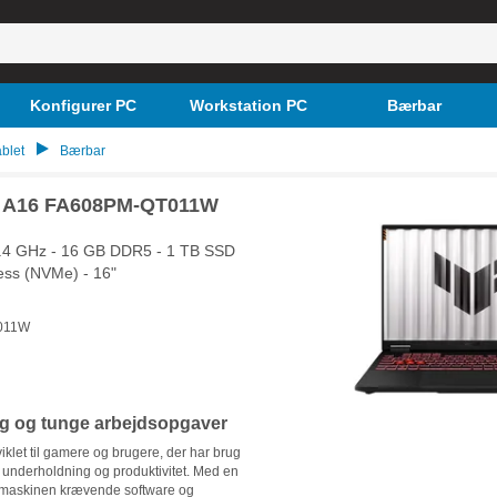
Konfigurer PC
Workstation PC
Bærbar
blet
Bærbar
 A16 FA608PM-QT011W
.4 GHz - 16 GB DDR5 - 1 TB SSD
ess (NVMe) - 16"
011W
ng og tunge arbejdsopgaver
let til gamere og brugere, der har brug
de underholdning og produktivitet. Med en
 maskinen krævende software og