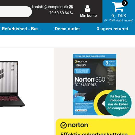
0
kontakt@fcomputer.dk
70 60 60 64
0,- DKK
Min konto
(0,- DKK ekskl. moms)
Refurbished - Bærbar
Demo outlet
3 ugers returret