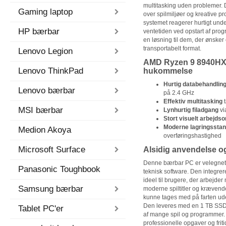
multitasking uden problemer. 
Gaming laptop
over spilmiljøer og kreative p
systemet reagerer hurtigt und
HP bærbar
ventetiden ved opstart af prog
en løsning til dem, der ønsker
transportabelt format.
Lenovo Legion
AMD Ryzen 9 8940HX
Lenovo ThinkPad
hukommelse
Hurtig databehandlin
Lenovo bærbar
på 2.4 GHz
Effektiv multitasking
t
MSI bærbar
Lynhurtig filadgang
vi
Stort visuelt arbejds
Moderne lagringssta
Medion Akoya
overføringshastighed
Microsoft Surface
Alsidig anvendelse og
Denne bærbar PC er velegnet 
Panasonic Toughbook
teknisk software. Den integre
ideel til brugere, der arbejder
Samsung bærbar
moderne spiltitler og krævende
kunne tages med på farten u
Den leveres med en 1 TB SSD, hv
Tablet PC'er
af mange spil og programmer. S
professionelle opgaver og friti