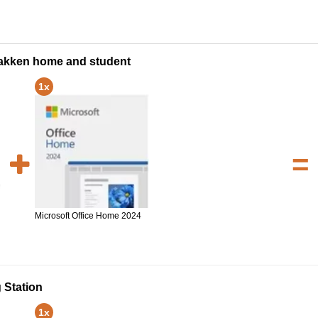
 pakken home and student
1x
=
Microsoft Office Home 2024
 Station
1x