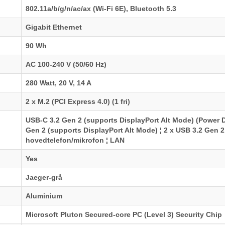
802.11a/b/g/n/ac/ax (Wi-Fi 6E), Bluetooth 5.3
Gigabit Ethernet
90 Wh
AC 100-240 V (50/60 Hz)
280 Watt, 20 V, 14 A
2 x M.2 (PCI Express 4.0) (1 fri)
USB-C 3.2 Gen 2 (supports DisplayPort Alt Mode) (Power De
Gen 2 (supports DisplayPort Alt Mode) ¦ 2 x USB 3.2 Gen 2 
hovedtelefon/mikrofon ¦ LAN
Yes
Jaeger-grå
Aluminium
Microsoft Pluton Secured-core PC (Level 3) Security Chip