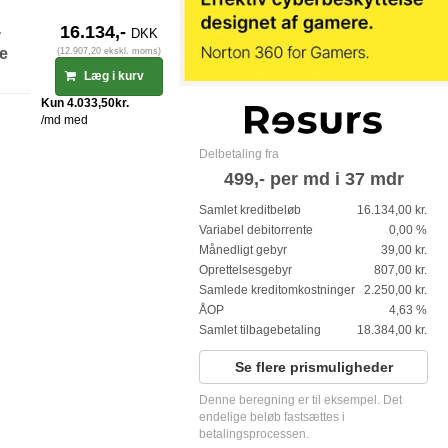
-
16.134,-
DKK
ge
(12.907,20 ekskl. moms)
Læg i kurv
Delbetaling fra
499,- per md i 37 mdr
Samlet kreditbeløb
16.134,00 kr.
Variabel debitorrente
0,00 %
Månedligt gebyr
39,00 kr.
Oprettelsesgebyr
807,00 kr.
Samlede kreditomkostninger
2.250,00 kr.
ÅOP
4,63 %
Samlet tilbagebetaling
18.384,00 kr.
Se flere prismuligheder
Denne beregning er til eksempel. Det
endelige beløb fastsættes i
betalingsprocessen.