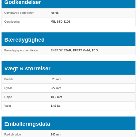
Godkendelser
Compliance-certifikater
RoHS
Certificering
MIL-STD-810G
Bæredygtighed
Bæredygtighedscertifikater
ENERGY STAR, EPEAT Gold, TCO
Vægt & størrelser
Bredde
329 mm
Dybde
227 mm
Højde
18,9 mm
Vægt
1,46 kg
Emballeringsdata
Pakkebredde
340 mm