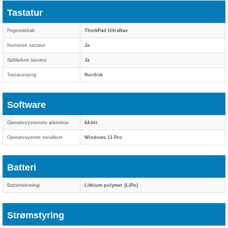
Tastatur
Pegeredskab
ThinkPad UltraNav
Numerisk tastatur
Ja
Spildsikret tastatur
Ja
Tastatursprog
Nordisk
Software
Operativsystemets arkitektur
64-bit
Operativsystem installeret
Windows 11 Pro
Batteri
Batteriteknologi
Lithium polymer (LiPo)
Strømstyring