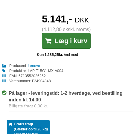
5.141,-
DKK
(4.112,80 ekskl. moms)
Læg i kurv
Producent:
Lenovo
Produkt nr:
LAP-T15G1-MX-A004
EAN:
5713552026262
Varenummer:
F24904848
På lager - leveringstid: 1-2 hverdage, ved bestilling
inden kl. 14.00
Billigste fragt 0,00 kr.
Gratis fragt
(Gælder op til 20 kg)