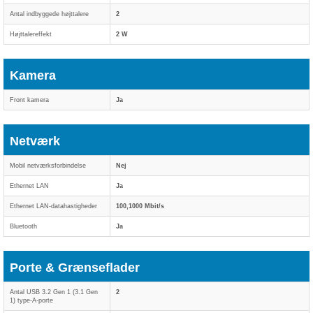
Antal indbyggede højttalere
2
Højttalereffekt
2 W
Kamera
Front kamera
Ja
Netværk
Mobil netværksforbindelse
Nej
Ethernet LAN
Ja
Ethernet LAN-datahastigheder
100,1000 Mbit/s
Bluetooth
Ja
Porte & Grænseflader
Antal USB 3.2 Gen 1 (3.1 Gen
2
1) type-A-porte