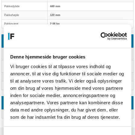
Pakkedybde
440 mm
Pakkehøjde
120 mm
Pakkevægt
2,06 kg
CO2-aftryk
Samlet CO2-fodaftryk (kg of
10,92
CO2e)
Denne hjemmeside bruger cookies
Refurbishment impact (kg of
6,79
Vi bruger cookies til at tilpasse vores indhold og
CO2e)
annoncer, til at vise dig funktioner til sociale medier og
Avoided emissions (kg of CO2e)
237,77
til at analysere vores trafik. Vi deler også oplysninger
Avoided e-waste
2,2 kg
om din brug af vores hjemmeside med vores partnere
inden for sociale medier, annonceringspartnere og
analysepartnere. Vores partnere kan kombinere disse
Andre funktioner
data med andre oplysninger, du har givet dem, eller
Garantiperiode
2 År
som de har indsamlet fra din brug af deres tjenester.
Samtykkevalg