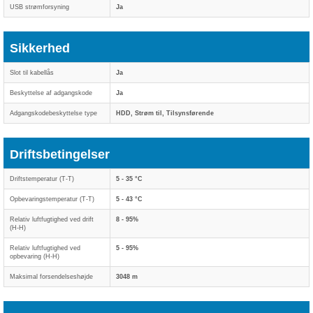
USB strømforsyning
Ja
Sikkerhed
Slot til kabellås
Ja
Beskyttelse af adgangskode
Ja
Adgangskodebeskyttelse type
HDD, Strøm til, Tilsynsførende
Driftsbetingelser
Driftstemperatur (T-T)
5 - 35 °C
Opbevaringstemperatur (T-T)
5 - 43 °C
Relativ luftfugtighed ved drift
8 - 95%
(H-H)
Relativ luftfugtighed ved
5 - 95%
opbevaring (H-H)
Maksimal forsendelseshøjde
3048 m