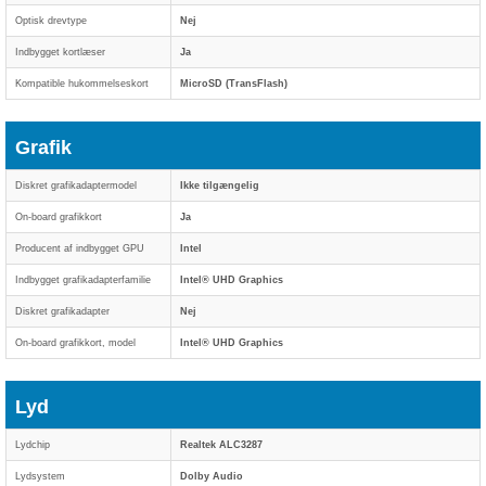
Optisk drevtype
Nej
Indbygget kortlæser
Ja
Kompatible hukommelseskort
MicroSD (TransFlash)
Grafik
Diskret grafikadaptermodel
Ikke tilgængelig
On-board grafikkort
Ja
Producent af indbygget GPU
Intel
Indbygget grafikadapterfamilie
Intel® UHD Graphics
Diskret grafikadapter
Nej
On-board grafikkort, model
Intel® UHD Graphics
Lyd
Lydchip
Realtek ALC3287
Lydsystem
Dolby Audio