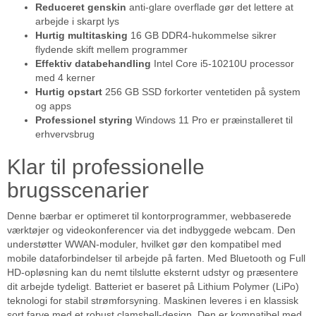
Reduceret genskin
anti-glare overflade gør det lettere at
arbejde i skarpt lys
Hurtig multitasking
16 GB DDR4-hukommelse sikrer
flydende skift mellem programmer
Effektiv databehandling
Intel Core i5-10210U processor
med 4 kerner
Hurtig opstart
256 GB SSD forkorter ventetiden på system
og apps
Professionel styring
Windows 11 Pro er præinstalleret til
erhvervsbrug
Klar til professionelle
brugsscenarier
Denne bærbar er optimeret til kontorprogrammer, webbaserede
værktøjer og videokonferencer via det indbyggede webcam. Den
understøtter WWAN-moduler, hvilket gør den kompatibel med
mobile dataforbindelser til arbejde på farten. Med Bluetooth og Full
HD-opløsning kan du nemt tilslutte eksternt udstyr og præsentere
dit arbejde tydeligt. Batteriet er baseret på Lithium Polymer (LiPo)
teknologi for stabil strømforsyning. Maskinen leveres i en klassisk
sort farve med et robust clamshell-design. Den er kompatibel med