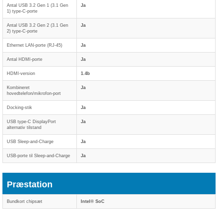
Antal USB 3.2 Gen 1 (3.1 Gen
Ja
1) type-C-porte
Antal USB 3.2 Gen 2 (3.1 Gen
Ja
2) type-C-porte
Ethernet LAN-porte (RJ-45)
Ja
Antal HDMI-porte
Ja
HDMI-version
1.4b
Kombineret
Ja
hovedtelefon/mikrofon-port
Docking-stik
Ja
USB type-C DisplayPort
Ja
alternativ tilstand
USB Sleep-and-Charge
Ja
USB-porte til Sleep-and-Charge
Ja
Præstation
Bundkort chipsæt
Intel® SoC