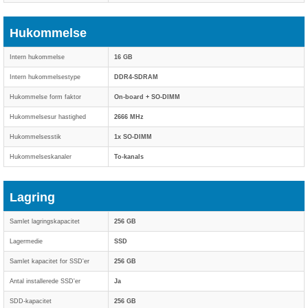
Hukommelse
Intern hukommelse
16 GB
Intern hukommelsestype
DDR4-SDRAM
Hukommelse form faktor
On-board + SO-DIMM
Hukommelsesur hastighed
2666 MHz
Hukommelsesstik
1x SO-DIMM
Hukommelseskanaler
To-kanals
Lagring
Samlet lagringskapacitet
256 GB
Lagermedie
SSD
Samlet kapacitet for SSD'er
256 GB
Antal installerede SSD'er
Ja
SDD-kapacitet
256 GB