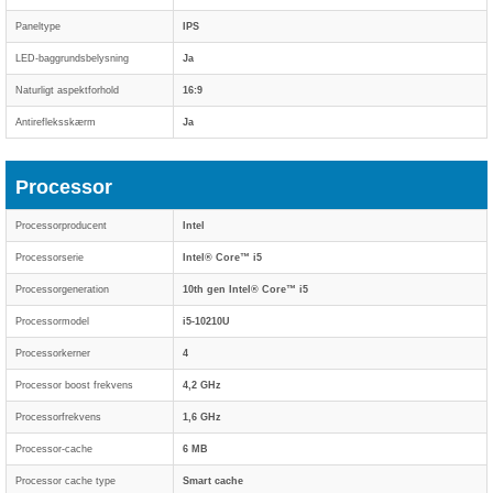
Paneltype
IPS
LED-baggrundsbelysning
Ja
Naturligt aspektforhold
16:9
Antirefleksskærm
Ja
Processor
Processorproducent
Intel
Processorserie
Intel® Core™ i5
Processorgeneration
10th gen Intel® Core™ i5
Processormodel
i5-10210U
Processorkerner
4
Processor boost frekvens
4,2 GHz
Processorfrekvens
1,6 GHz
Processor-cache
6 MB
Processor cache type
Smart cache