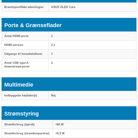
Brandspecifikke teknologier
ASUS OLED Care
Porte & Grænseflader
Antal HDMI-porte
2
HDMI-version
2,1
Udgange til hovedtelefoner
1
Antal USB type-A
2
downstream-porte
Multimedie
Indbyggede højttaler(e)
Nej
Strømstyring
Strømforbrug (typisk)
<60 W
Strømforbrug (strømbesparelse)
<0,5 W