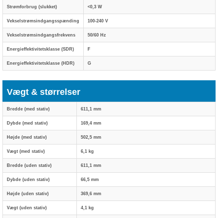
Strømforbrug (slukket)
<0,3 W
Vekselstrømsindgangsspænding
100-240 V
Vekselstrømsindgangsfrekvens
50/60 Hz
Energieffektivitetsklasse (SDR)
F
Energieffektivitetsklasse (HDR)
G
Vægt & størrelser
Bredde (med stativ)
611,1 mm
Dybde (med stativ)
169,4 mm
Højde (med stativ)
502,5 mm
Vægt (med stativ)
6,1 kg
Bredde (uden stativ)
611,1 mm
Dybde (uden stativ)
66,5 mm
Højde (uden stativ)
369,6 mm
Vægt (uden stativ)
4,1 kg