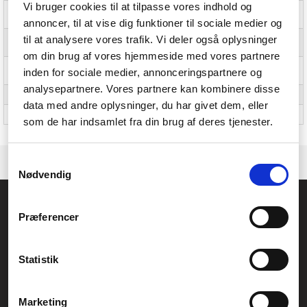
Vi bruger cookies til at tilpasse vores indhold og
High Dynamic Range (HDR)
HDR10
understøttet
annoncer, til at vise dig funktioner til sociale medier og
til at analysere vores trafik. Vi deler også oplysninger
Maksimal
360 Hz
opdateringshastighed
om din brug af vores hjemmeside med vores partnere
Reduktion af
Ja
inden for sociale medier, annonceringspartnere og
bevægelsessløring
analysepartnere. Vores partnere kan kombinere disse
Digital horisontal frekvens
26,2-935,48 kHz
data med andre oplysninger, du har givet dem, eller
Digital vertikal frekvens
48-360 Hz
som de har indsamlet fra din brug af deres tjenester.
Samtykkevalg
Nødvendig
Føniks Computer Aarhus
Præferencer
CVR.: 26208637
Anelystparken 33B,
8381 Tilst
Generelle henvendelser:
Statistik
kontakt@fcomputer.dk
Service- og reklamationsafdelingen:
Marketing