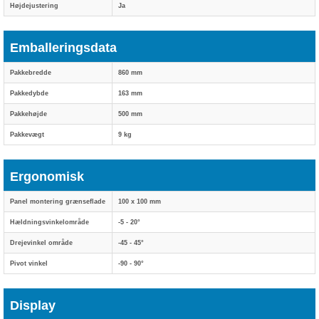
Højdejustering
Ja
Emballeringsdata
Pakkebredde
860 mm
Pakkedybde
163 mm
Pakkehøjde
500 mm
Pakkevægt
9 kg
Ergonomisk
Panel montering grænseflade
100 x 100 mm
Hældningsvinkelområde
-5 - 20°
Drejevinkel område
-45 - 45°
Pivot vinkel
-90 - 90°
Display