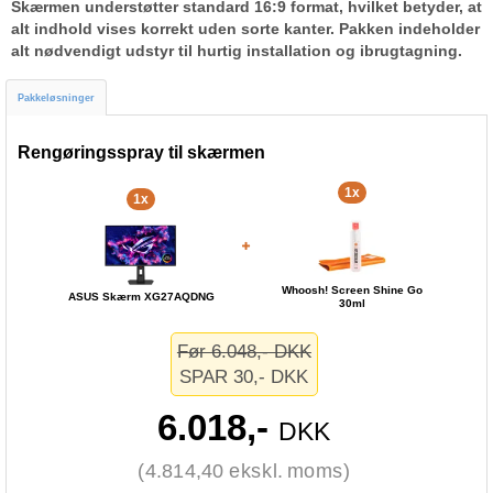
Skærmen understøtter standard 16:9 format, hvilket betyder, at
alt indhold vises korrekt uden sorte kanter. Pakken indeholder
alt nødvendigt udstyr til hurtig installation og ibrugtagning.
Pakkeløsninger
Rengøringsspray til skærmen
1x
1x
Whoosh! Screen Shine Go
ASUS Skærm XG27AQDNG
30ml
Før 6.048,- DKK
SPAR 30,- DKK
6.018,-
DKK
(4.814,40 ekskl. moms)