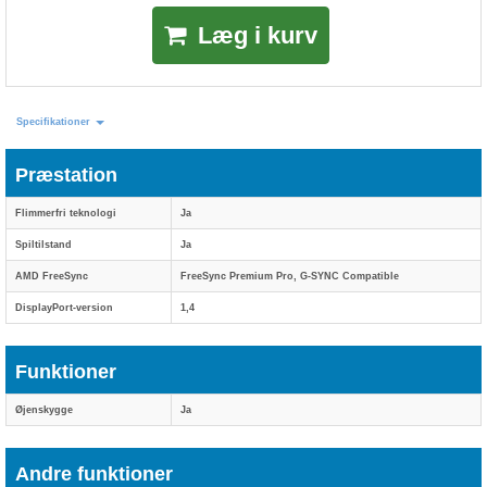
Læg i kurv
Specifikationer
Præstation
Flimmerfri teknologi
Ja
Spiltilstand
Ja
AMD FreeSync
FreeSync Premium Pro, G-SYNC Compatible
DisplayPort-version
1,4
Funktioner
Øjenskygge
Ja
Andre funktioner