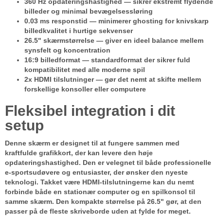
360 Hz opdateringshastighed
— sikrer ekstremt flydende
billeder og minimal bevægelsessløring
0.03 ms responstid
— minimerer ghosting for knivskarp
billedkvalitet i hurtige sekvenser
26.5" skærmstørrelse
— giver en ideel balance mellem
synsfelt og koncentration
16:9 billedformat
— standardformat der sikrer fuld
kompatibilitet med alle moderne spil
2x HDMI tilslutninger
— gør det nemt at skifte mellem
forskellige konsoller eller computere
Fleksibel integration i dit
setup
Denne skærm er designet til at fungere sammen med
kraftfulde grafikkort, der kan levere den høje
opdateringshastighed. Den er velegnet til både professionelle
e-sportsudøvere og entusiaster, der ønsker den nyeste
teknologi. Takket være HDMI-tilslutningerne kan du nemt
forbinde både en stationær computer og en spilkonsol til
samme skærm. Den kompakte størrelse på 26.5" gør, at den
passer på de fleste skriveborde uden at fylde for meget.