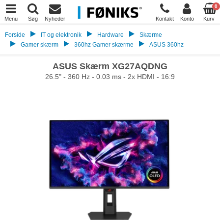
0
Menu
Søg
Nyheder
Kontakt
Konto
Kurv
Forside
IT og elektronik
Hardware
Skærme
Gamer skærm
360hz Gamer skærme
ASUS 360hz
ASUS Skærm XG27AQDNG
26.5" - 360 Hz - 0.03 ms - 2x HDMI - 16:9