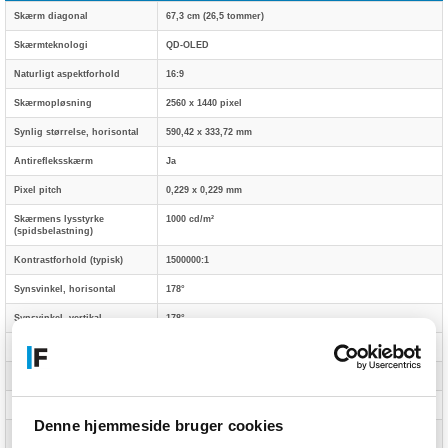
Skærm diagonal
67,3 cm (26,5 tommer)
Skærmteknologi
QD-OLED
Naturligt aspektforhold
16:9
Skærmopløsning
2560 x 1440 pixel
Synlig størrelse, horisontal
590,42 x 333,72 mm
Antirefleksskærm
Ja
Pixel pitch
0,229 x 0,229 mm
Skærmens lysstyrke
1000 cd/m²
(spidsbelastning)
Kontrastforhold (typisk)
1500000:1
Synsvinkel, horisontal
178°
Synsvinkel, vertikal
178°
Responstid
0,03 ms
Farveskala DCI-P3
99%
sRGB-dækning (typisk)
135%
Denne hjemmeside bruger cookies
Vis antal farver
1,073 milliarder farver