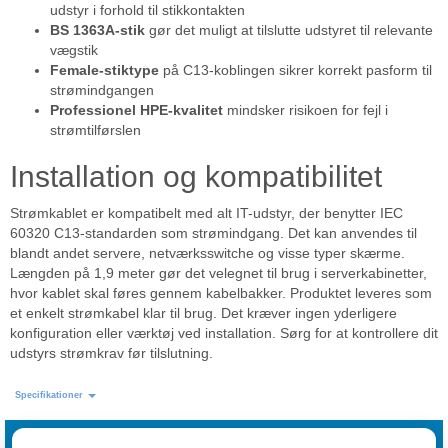
udstyr i forhold til stikkontakten
BS 1363A-stik
gør det muligt at tilslutte udstyret til relevante
vægstik
Female-stiktype
på C13-koblingen sikrer korrekt pasform til
strømindgangen
Professionel HPE-kvalitet
mindsker risikoen for fejl i
strømtilførslen
Installation og kompatibilitet
Strømkablet er kompatibelt med alt IT-udstyr, der benytter IEC
60320 C13-standarden som strømindgang. Det kan anvendes til
blandt andet servere, netværksswitche og visse typer skærme.
Længden på 1,9 meter gør det velegnet til brug i serverkabinetter,
hvor kablet skal føres gennem kabelbakker. Produktet leveres som
et enkelt strømkabel klar til brug. Det kræver ingen yderligere
konfiguration eller værktøj ved installation. Sørg for at kontrollere dit
udstyrs strømkrav før tilslutning.
Specifikationer
Funktioner