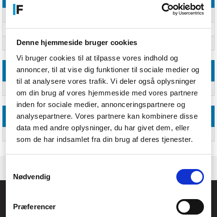
Stik 1 køn
Hunstik
Kabellængde
1,9 m
Denne hjemmeside bruger cookies
Stik 1
C13 forbinder
Vi bruger cookies til at tilpasse vores indhold og
annoncer, til at vise dig funktioner til sociale medier og
Logistik data
til at analysere vores trafik. Vi deler også oplysninger
Harmoniseret systemkode (HS)
84733080
om din brug af vores hjemmeside med vores partnere
inden for sociale medier, annonceringspartnere og
analysepartnere. Vores partnere kan kombinere disse
Andre funktioner
data med andre oplysninger, du har givet dem, eller
Output-forbindere
BS 1363/A
som de har indsamlet fra din brug af deres tjenester.
Samtykkevalg
Nødvendig
Føniks Computer Aarhus
Præferencer
CVR.: 26208637