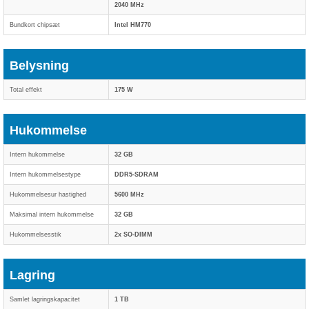
2040 MHz
Bundkort chipsæt
Intel HM770
Belysning
Total effekt
175 W
Hukommelse
Intern hukommelse
32 GB
Intern hukommelsestype
DDR5-SDRAM
Hukommelsesur hastighed
5600 MHz
Maksimal intern hukommelse
32 GB
Hukommelsesstik
2x SO-DIMM
Lagring
Samlet lagringskapacitet
1 TB