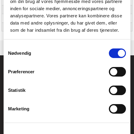
om din brug af vores hjemmeside med vores partnere
Naturligt aspektforhold
16:10
inden for sociale medier, annonceringspartnere og
Kontrastforhold (typisk)
1200:1
analysepartnere. Vores partnere kan kombinere disse
Farveområde
100% DCI-P3
data med andre oplysninger, du har givet dem, eller
Berøringsskærm
Ingen
som de har indsamlet fra din brug af deres tjenester.
Samtykkevalg
Nødvendig
Føniks Computer Aarhus
Præferencer
CVR.: 26208637
Anelystparken 33B,
8381 Tilst
Generelle henvendelser:
Statistik
kontakt@fcomputer.dk
Service- og reklamationsafdelingen:
Marketing
service@fcomputer.dk
Sitemap