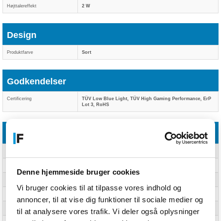
Højttalereffekt
2 W
Design
Produktfarve
Sort
Godkendelser
Certificering
TÜV Low Blue Light, TÜV High Gaming Performance, ErP
Lot 3, RoHS
Display
Skærm diagonal
40,6 cm (16)
Skærmopløsning
2560 x 1600 pixel
Denne hjemmeside bruger cookies
Paneltype
IPS
Vi bruger cookies til at tilpasse vores indhold og
Skærmens lysstyrke
500 cd/m²
annoncer, til at vise dig funktioner til sociale medier og
Maksimal opdateringshastighed
240 Hz
til at analysere vores trafik. Vi deler også oplysninger