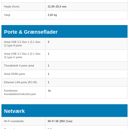
Højde (front)
21,95–25,9 mm
Vægt
2,62 kg
Porte & Grænseflader
Antal USB 3.2 Gen 1 (3.1 Gen
3
1) type-A-porte
Antal USB 3.2 Gen 2 (3.1 Gen
1
2) type-C-porte
Thunderbolt 4 porte antal
1
Antal HDMI-porte
1
Ethernet LAN-porte (RJ-45)
1
Kombineret
Ja
hovedtelefon/mikrofon-port
Netværk
Wi-Fi-standarder
Wi-Fi 6E (802.11ax)