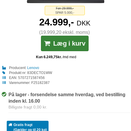
Før 29.999,-
SPAR 5.000,-
24.999,-
DKK
(19.999,20 ekskl. moms)
Læg i kurv
Producent:
Lenovo
Produkt nr:
83DECTO1WW
EAN:
5707271587456
Varenummer:
F25182387
På lager - forsendelse samme hverdag, ved bestilling
inden kl. 16.00
Billigste fragt 0,00 kr.
Gratis fragt
(Gælder op til 20 kg)