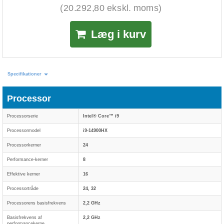
(20.292,80 ekskl. moms)
Læg i kurv
Specifikationer
Processor
Processorserie
Intel® Core™ i9
Processormodel
i9-14900HX
Processorkerner
24
Performance-kerner
8
Effektive kerner
16
Processortråde
24, 32
Processorens basisfrekvens
2,2 GHz
Basisfrekvens af
2,2 GHz
performancekerne