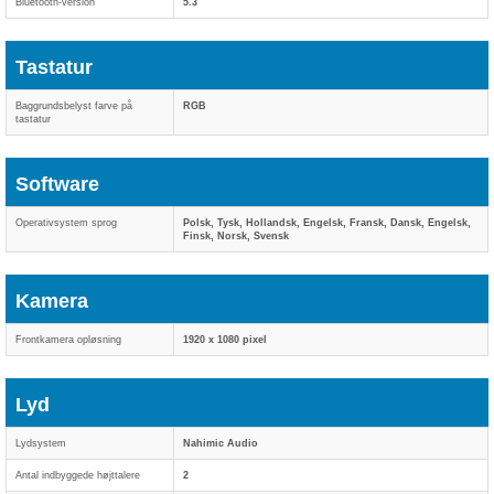
Bluetooth-version
5.3
Tastatur
Baggrundsbelyst farve på
RGB
tastatur
Software
Operativsystem sprog
Polsk, Tysk, Hollandsk, Engelsk, Fransk, Dansk, Engelsk,
Finsk, Norsk, Svensk
Kamera
Frontkamera opløsning
1920 x 1080 pixel
Lyd
Lydsystem
Nahimic Audio
Antal indbyggede højttalere
2