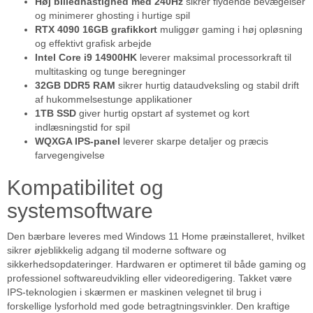
Høj billedhastighed med 240Hz
sikrer flydende bevægelser
og minimerer ghosting i hurtige spil
RTX 4090 16GB grafikkort
muliggør gaming i høj opløsning
og effektivt grafisk arbejde
Intel Core i9 14900HK
leverer maksimal processorkraft til
multitasking og tunge beregninger
32GB DDR5 RAM
sikrer hurtig dataudveksling og stabil drift
af hukommelsestunge applikationer
1TB SSD
giver hurtig opstart af systemet og kort
indlæsningstid for spil
WQXGA IPS-panel
leverer skarpe detaljer og præcis
farvegengivelse
Kompatibilitet og
systemsoftware
Den bærbare leveres med Windows 11 Home præinstalleret, hvilket
sikrer øjeblikkelig adgang til moderne software og
sikkerhedsopdateringer. Hardwaren er optimeret til både gaming og
professionel softwareudvikling eller videoredigering. Takket være
IPS-teknologien i skærmen er maskinen velegnet til brug i
forskellige lysforhold med gode betragtningsvinkler. Den kraftige