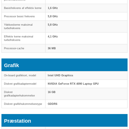
Basisfrekvens af effektiv kerne
1,6 GHz
Processor boost frekvens
5,8 GHz
Ydelseskerne maksimal
5,8 GHz
turbofrekvens
Effektiv kerne maksimal
4,1 GHz
turbofrekvens
Processor-cache
36 MB
Grafik
On-board grafikkort, model
Intel UHD Graphics
Diskret grafikadaptermodel
NVIDIA GeForce RTX 4090 Laptop GPU
Diskret
16 GB
grafikadapterhukommelse
Diskret grafikhukommelsestype
GDDR6
Præstation