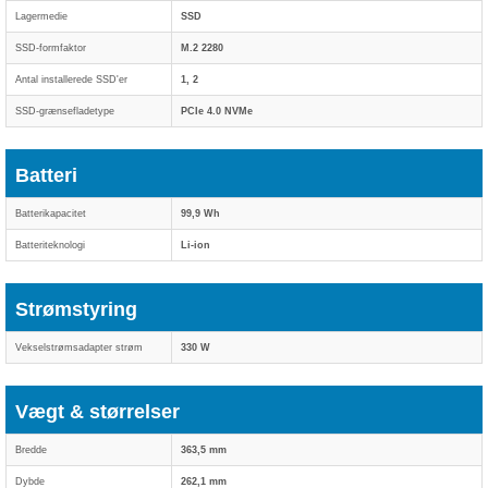
Lagermedie
SSD
SSD-formfaktor
M.2 2280
Antal installerede SSD'er
1, 2
SSD-grænsefladetype
PCIe 4.0 NVMe
Batteri
Batterikapacitet
99,9 Wh
Batteriteknologi
Li-ion
Strømstyring
Vekselstrømsadapter strøm
330 W
Vægt & størrelser
Bredde
363,5 mm
Dybde
262,1 mm