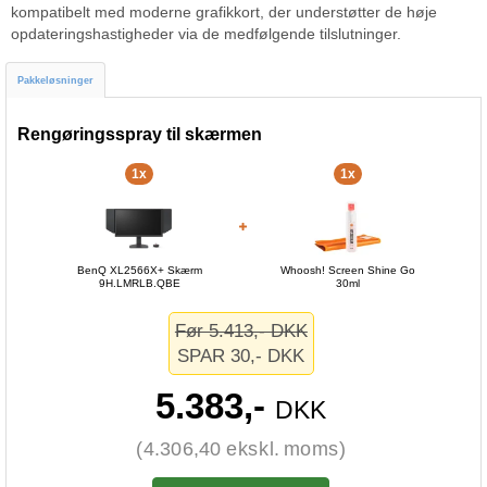
kompatibelt med moderne grafikkort, der understøtter de høje
opdateringshastigheder via de medfølgende tilslutninger.
Pakkeløsninger
Rengøringsspray til skærmen
1x
1x
BenQ XL2566X+ Skærm
Whoosh! Screen Shine Go
9H.LMRLB.QBE
30ml
Før 5.413,- DKK
SPAR 30,- DKK
5.383,-
DKK
(4.306,40 ekskl. moms)