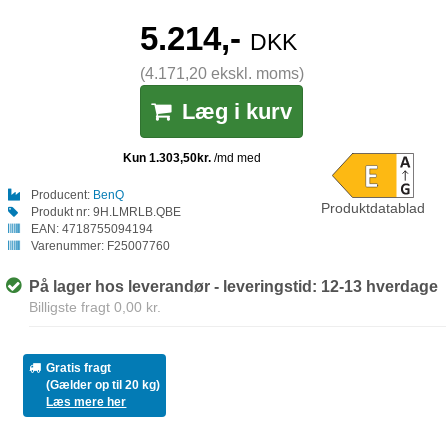
5.214,-
DKK
(4.171,20 ekskl. moms)
Læg i kurv
Producent:
BenQ
Produktdatablad
Produkt nr:
9H.LMRLB.QBE
EAN:
4718755094194
Varenummer:
F25007760
På lager hos leverandør - leveringstid: 12-13 hverdage
Billigste fragt 0,00 kr.
Gratis fragt
(Gælder op til 20 kg)
Læs mere her