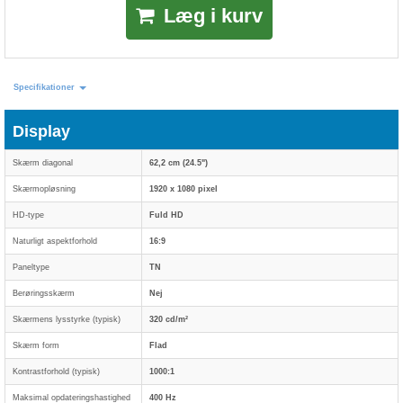
Læg i kurv
Specifikationer
Display
Skærm diagonal
62,2 cm (24.5")
Skærmopløsning
1920 x 1080 pixel
HD-type
Fuld HD
Naturligt aspektforhold
16:9
Paneltype
TN
Berøringsskærm
Nej
Skærmens lysstyrke (typisk)
320 cd/m²
Skærm form
Flad
Kontrastforhold (typisk)
1000:1
Maksimal opdateringshastighed
400 Hz