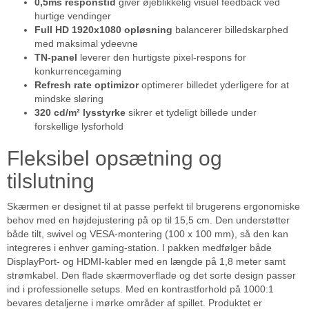
0,5ms responstid
giver øjeblikkelig visuel feedback ved
hurtige vendinger
Full HD 1920x1080 opløsning
balancerer billedskarphed
med maksimal ydeevne
TN-panel
leverer den hurtigste pixel-respons for
konkurrencegaming
Refresh rate optimizor
optimerer billedet yderligere for at
mindske sløring
320 cd/m² lysstyrke
sikrer et tydeligt billede under
forskellige lysforhold
Fleksibel opsætning og
tilslutning
Skærmen er designet til at passe perfekt til brugerens ergonomiske
behov med en højdejustering på op til 15,5 cm. Den understøtter
både tilt, swivel og VESA-montering (100 x 100 mm), så den kan
integreres i enhver gaming-station. I pakken medfølger både
DisplayPort- og HDMI-kabler med en længde på 1,8 meter samt
strømkabel. Den flade skærmoverflade og det sorte design passer
ind i professionelle setups. Med en kontrastforhold på 1000:1
bevares detaljerne i mørke områder af spillet. Produktet er