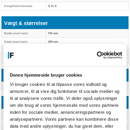
Energieffektivitetsskala
A til G
Vægt & størrelser
Bredde (med stativ)
576 mm
Dybde (med stativ)
209 mm
Højde (med stativ)
517 mm
Vægt (med stativ)
5,8 kg
Denne hjemmeside bruger cookies
Emballeringsdata
Vi bruger cookies til at tilpasse vores indhold og
Pakkevægt
11,5 kg
annoncer, til at vise dig funktioner til sociale medier og
til at analysere vores trafik. Vi deler også oplysninger
Emballage indhold
om din brug af vores hjemmeside med vores partnere
inden for sociale medier, annonceringspartnere og
Kabler inkluderet
DisplayPort, HDMI, Strøm
analysepartnere. Vores partnere kan kombinere disse
DisplayPort kabellængde
1,8 m
data med andre oplysninger, du har givet dem, eller