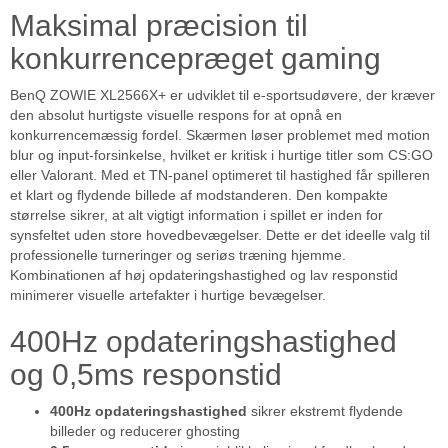
Maksimal præcision til
konkurrencepræget gaming
BenQ ZOWIE XL2566X+ er udviklet til e-sportsudøvere, der kræver
den absolut hurtigste visuelle respons for at opnå en
konkurrencemæssig fordel. Skærmen løser problemet med motion
blur og input-forsinkelse, hvilket er kritisk i hurtige titler som CS:GO
eller Valorant. Med et TN-panel optimeret til hastighed får spilleren
et klart og flydende billede af modstanderen. Den kompakte
størrelse sikrer, at alt vigtigt information i spillet er inden for
synsfeltet uden store hovedbevægelser. Dette er det ideelle valg til
professionelle turneringer og seriøs træning hjemme.
Kombinationen af høj opdateringshastighed og lav responstid
minimerer visuelle artefakter i hurtige bevægelser.
400Hz opdateringshastighed
og 0,5ms responstid
400Hz opdateringshastighed
sikrer ekstremt flydende
billeder og reducerer ghosting