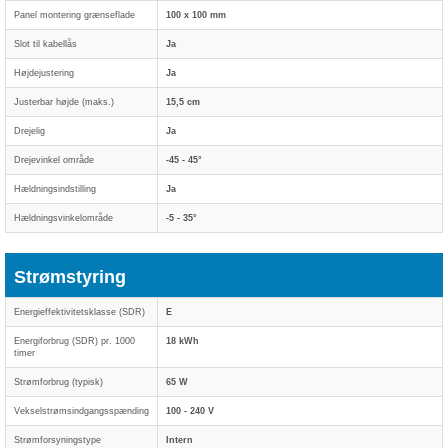
Panel montering grænseflade
100 x 100 mm
Slot til kabellås
Ja
Højdejustering
Ja
Justerbar højde (maks.)
15,5 cm
Drejelig
Ja
Drejevinkel område
-45 - 45°
Hældningsindstilling
Ja
Hældningsvinkelområde
-5 - 35°
Strømstyring
Energieffektivitetsklasse (SDR)
E
Energiforbrug (SDR) pr. 1000
18 kWh
timer
Strømforbrug (typisk)
65 W
Vekselstrømsindgangsspænding
100 - 240 V
Strømforsyningstype
Intern