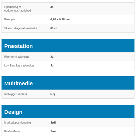
Optimering af
Ja
opdateringshastighed
Pixel pitch
0,28 x 0,28 mm
Skærm diagonal (metrisk)
61 cm
Præstation
Flimmerfri teknologi
Ja
Lav Blue Light teknologi
Ja
Multimedie
Indbygget kamera
Nej
Design
Markedspositionering
Spil
Produktfarve
Sort