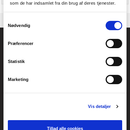
HDMI-kabellængde
1,8 m
som de har indsamlet fra din brug af deres tjenester.
Samtykkevalg
Nødvendig
Føniks Computer Aarhus
Præferencer
CVR.: 26208637
Anelystparken 33B,
8381 Tilst
Generelle henvendelser:
Statistik
kontakt@fcomputer.dk
Service- og reklamationsafdelingen:
Marketing
service@fcomputer.dk
Sitemap
Vis detaljer
Blog
Opret reklamation
Kundecenter
Kontakt
Tillad alle cookies