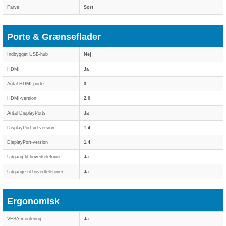
Farve
Sort
Porte & Grænseflader
Indbygget USB-hub
Nej
HDMI
Ja
Antal HDMI-porte
3
HDMI-version
2.0
Antal DisplayPorts
Ja
DisplayPort ud-version
1.4
DisplayPort-version
1.4
Udgang til hovedtelefoner
Ja
Udgange til hovedtelefoner
Ja
Ergonomisk
VESA montering
Ja