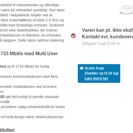
viklet til virksomheder og offentlige
 være på netværket samtidigt. Den løser
dfald i tætpakkede miljøer ved at
t. Med understøttelse af både 2.4 GHz og
ilitet med forskellige enheder. Systemet
Varen kan pt. ikke skaf
cerum eller detailbutikker, der kræver
Installationen er fleksibel, da enheden
Kontakt evt. kundeservi
 på væggen. Dette sikrer optimal dækning
Billigste fragt 0,00 kr.
 1733 Mbit/s med Multi User
ghed
op til 1733 Mbit/s for hurtig
Gratis fragt
(Gælder op til 20 kg)
tiviserer kommunikationen med flere
Læs mere her
orenkler installationen ved at levere
et
SID
gør det muligt at oprette separate
ansatte
prioriterer vigtig netværkstrafik for bedre
i et hvidt design sikrer diskret placering i
bilitet