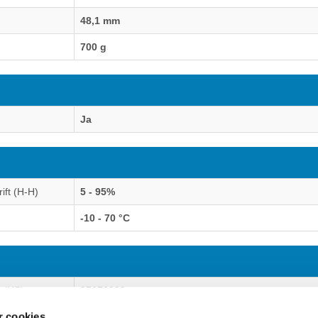
48,1 mm
700 g
Ja
rift (H-H)
5 - 95%
-10 - 70 °C
 (HS)
85176990
 cookies