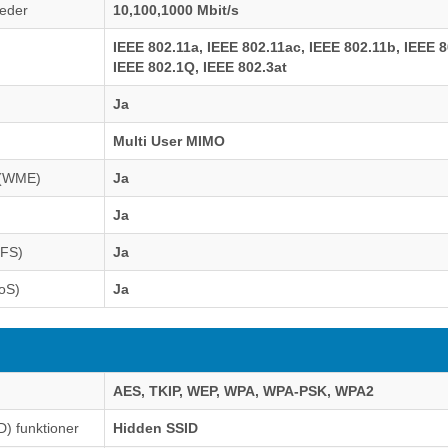
heder
10,100,1000 Mbit/s
IEEE 802.11a, IEEE 802.11ac, IEEE 802.11b, IEEE 8
IEEE 802.1Q, IEEE 802.3at
Ja
Multi User MIMO
/(WME)
Ja
Ja
DFS)
Ja
QoS)
Ja
AES, TKIP, WEP, WPA, WPA-PSK, WPA2
D) funktioner
Hidden SSID