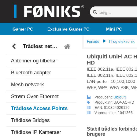
Gamer PC
Exclusive Gamer PC
Mini PC
Forside
IT og elektronik
Trådløst netværk
Ubiquiti UniFi AC
Antenner og tilbehør
HD
IEEE 802.11a, IEEE 802.1
Bluetooth adapter
IEEE 802.11n, IEEE 802.1
LAN-porte - 10,100,1000 M
Mesh netværk
WEP, WPA, WPA-PSK, W
Strøm Over Ethernet
Producent:
Ubiquiti
Produkt nr:
UAP-AC-HD
Trådløse Access Points
EAN:
810354026126
Varenummer:
1041366
Trådløse Bridges
Stabil trådløs forbind
Trådløse IP Kameraer
brugere