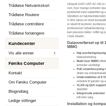
Ubiquiti UniFi UAP-AC-HD er ud
Trådløse Netværkskort
rum, hvor mange enheder skal
problemet med ustabilitet og u
Trådløse Routere
håndtere en høj klientdensite
5 GHz sikres en bred kompatib
Trådløse controllere
er ideelt til kontorer, konferen
professionel netværksstyring. 
kan placeres både i loftet og
Trådløse forlængere
i hele lokalet.
Dataoverførsel op til
Kundecenter
MIMO
Vis alle emner
Høj overføringshasti
dataudveksling
Multi User MIMO
effek
Føniks Computer
enheder samtidigt
PoE-strømforsyning
f
Kontakt
strøm via netværkskabl
Understøttelse af 8 S
netværk til gæster og 
Om Føniks Computer
VLAN og QoS support
stabilitet
Blogindlæg
Integrerede antenner
loft eller væg
Ledige stillinger
Installation og kompati