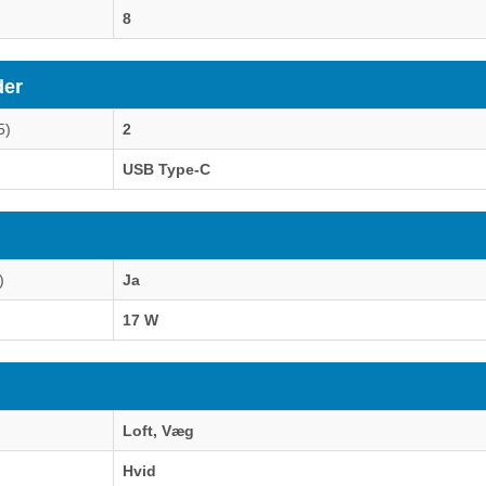
8
der
5)
2
USB Type-C
)
Ja
17 W
Loft, Væg
Hvid