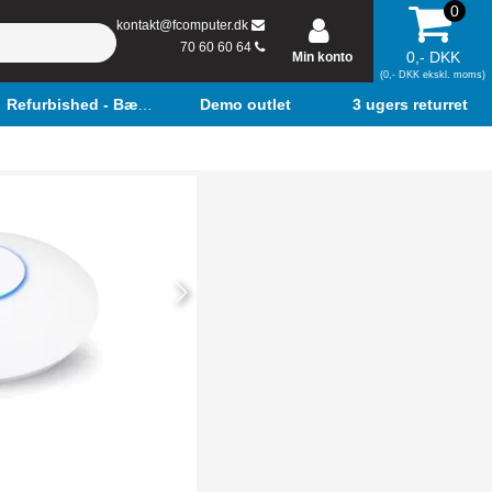
0
kontakt@fcomputer.dk
70 60 60 64
0,- DKK
Min konto
(0,- DKK ekskl. moms)
Refurbished - Bærbar
Demo outlet
3 ugers returret