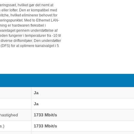
ingssæt, hvilket gør det nemt at
eller lofter. Den er kompatibel med
tche, hvilket eliminerer behovet for
eringspunktet. Med to Ethernet LAN-
ning er hardwaren fleksibel i
varetaget gennem understøttelse af
en fungerer i temperaturer fra -10 til
 diverse driftsmiljøer. Den understøtter
DFS) for at optimere kanalvalget i 5
Ja
Ja
hastighed
1733 Mbit/s
s.)
1733 Mbit/s