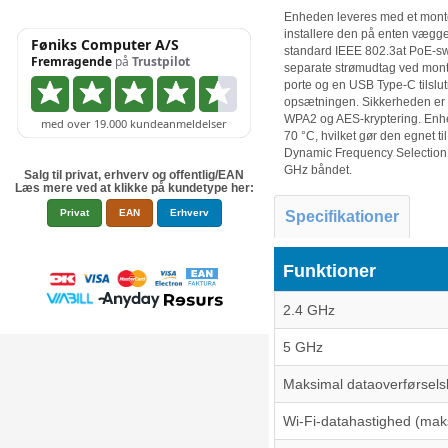
Enheden leveres med et monter
installere den på enten vægge 
standard IEEE 802.3at PoE-swi
separate strømudtag ved mont
porte og en USB Type-C tilslut
opsætningen. Sikkerheden er 
WPA2 og AES-kryptering. Enhed
70 °C, hvilket gør den egnet til
Dynamic Frequency Selection (
GHz båndet.
Salg til privat, erhverv og offentlig/EAN
Læs mere ved at klikke på kundetype her:
Privat
EAN
Erhverv
Specifikationer
Funktioner
2.4 GHz
5 GHz
Maksimal dataoverførsels
Wi-Fi-datahastighed (mak