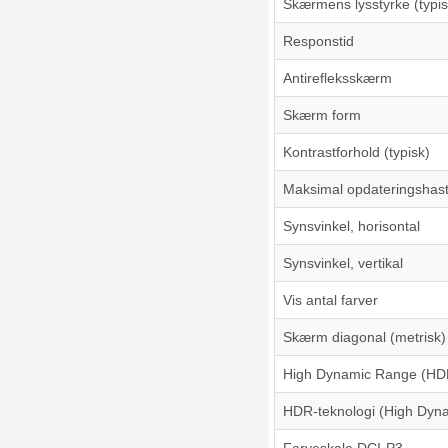
Skærmens lysstyrke (typis
Responstid
Antirefleksskærm
Skærm form
Kontrastforhold (typisk)
Maksimal opdateringshas
Synsvinkel, horisontal
Synsvinkel, vertikal
Vis antal farver
Skærm diagonal (metrisk)
High Dynamic Range (HDR
HDR-teknologi (High Dyn
Farveskala DCI-P3