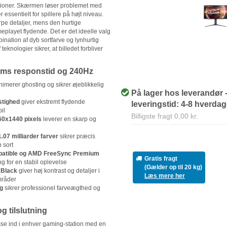
ationer. Skærmen løser problemet med
r essentielt for spillere på højt niveau.
rpe detaljer, mens den hurtige
playet flydende. Det er det ideelle valg
ination af dyb sortfarve og lynhurtig
eknologier sikrer, at billedet forbliver
ms responstid og 240Hz
imerer ghosting og sikrer øjeblikkelig
På lager hos leverandør 
stighed
giver ekstremt flydende
leveringstid: 4-8 hverda
il
Billigste fragt 0,00 kr.
60x1440 pixels
leverer en skarp og
07 milliarder farver
sikrer præcis
 sort
atible og AMD FreeSync Premium
Gratis fragt
ng for en stabil oplevelse
(Gælder op til 20 kg)
 Black
giver høj kontrast og detaljer i
Læs mere her
mråder
g
sikrer professionel farveægthed og
g tilslutning
sse ind i enhver gaming-station med en