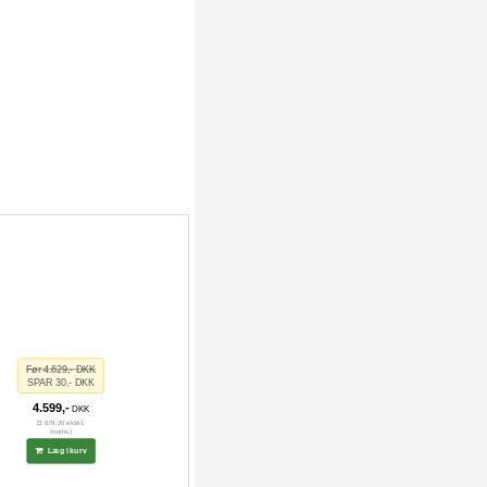
Før 4.629,- DKK
SPAR 30,- DKK
4.599,-
DKK
(3.679,20 ekskl.
moms)
Læg i kurv