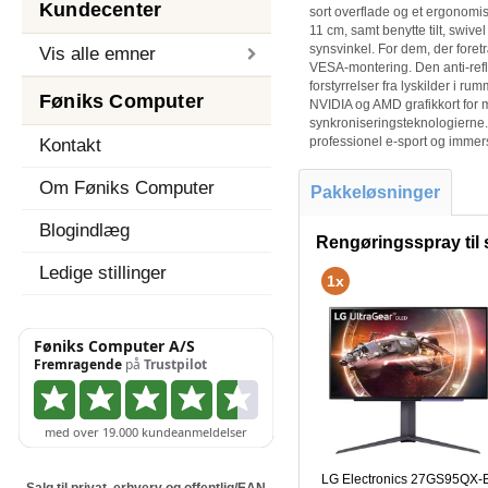
Kundecenter
sort overflade og et ergonomis
11 cm, samt benytte tilt, swive
synsvinkel. For dem, der fore
Vis alle emner
VESA-montering. Den anti-ref
forstyrrelser fra lyskilder i
Føniks Computer
NVIDIA og AMD grafikkort for 
synkroniseringsteknologierne.
professionel e-sport og immers
Kontakt
Om Føniks Computer
Pakkeløsninger
Blogindlæg
Rengøringsspray ti
Ledige stillinger
1x
LG Electronics 27GS95QX-