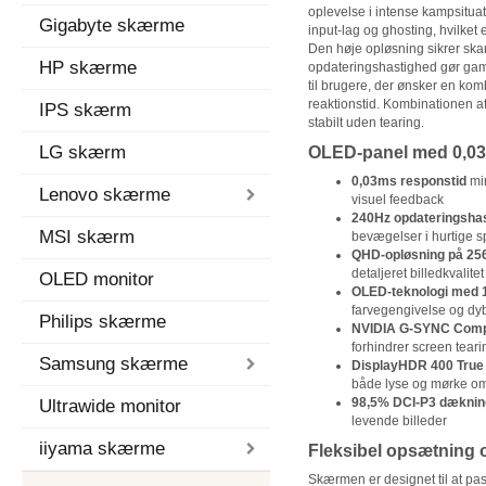
oplevelse i intense kampsitu
Gigabyte skærme
input-lag og ghosting, hvilket e
Den høje opløsning sikrer ska
HP skærme
opdateringshastighed gør game
til brugere, der ønsker en komb
reaktionstid. Kombinationen af t
IPS skærm
stabilt uden tearing.
LG skærm
OLED-panel med 0,03
0,03ms responstid
min
Lenovo skærme
visuel feedback
240Hz opdateringsha
MSI skærm
bevægelser i hurtige sp
QHD-opløsning på 25
detaljeret billedkvalitet
OLED monitor
OLED-teknologi med 1.
farvegengivelse og dyb
Philips skærme
NVIDIA G-SYNC Comp
forhindrer screen teari
Samsung skærme
DisplayHDR 400 True
både lyse og mørke o
98,5% DCI-P3 dæknin
Ultrawide monitor
levende billeder
iiyama skærme
Fleksibel opsætning o
Skærmen er designet til at pa