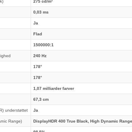
k)
275 cd/m²
0,03 ms
Ja
Flad
1500000:1
tighed
240 Hz
178°
178°
1,07 milliarder farver
67,3 cm
) understøttet
Ja
amic Range)
DisplayHDR 400 True Black, High Dynamic Range
98,5%