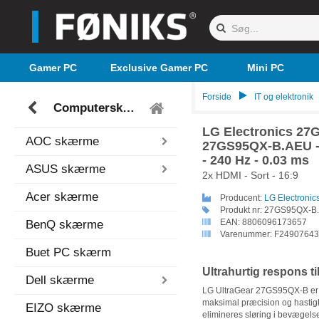
Gamer PC
Exclusive Gamer PC
Mini PC
Forside
IT og elektronik
Computerskærme
LG Electronics 2
AOC skærme
27GS95QX-B.AEU - 
- 240 Hz - 0.03 ms
ASUS skærme
2x HDMI - Sort - 16:9
Acer skærme
Producent:
LG Electronic
Produkt nr:
27GS95QX-B
EAN:
8806096173657
BenQ skærme
Varenummer:
F24907643
Buet PC skærm
Ultrahurtig respons 
Dell skærme
LG UltraGear 27GS95QX-B er u
maksimal præcision og hastigh
EIZO skærme
elimineres sløring i bevægelser