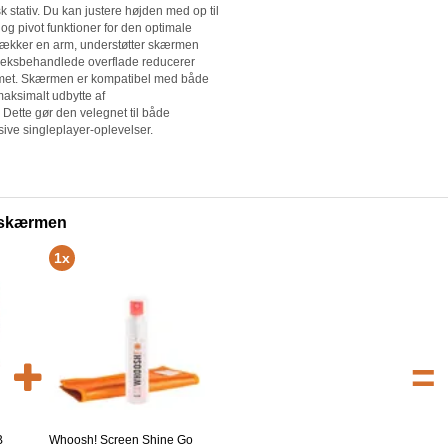
k stativ. Du kan justere højden med op til
l og pivot funktioner for den optimale
trækker en arm, understøtter skærmen
leksbehandlede overflade reducerer
 rummet. Skærmen er kompatibel med både
maksimalt udbytte af
 Dette gør den velegnet til både
ive singleplayer-oplevelser.
l skærmen
1x
=
B
Whoosh! Screen Shine Go