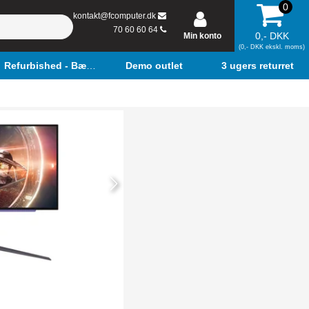
0
kontakt@fcomputer.dk
70 60 60 64
0,- DKK
Min konto
(0,- DKK ekskl. moms)
Refurbished - Bærbar
Demo outlet
3 ugers returret