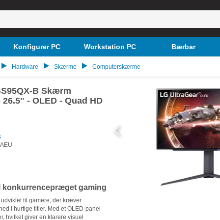
Konfigurer PC
Workstation PC
Bærbar
Hardware
Skærme
Computerskærme
7GS95QX-B Skærm
26.5" - OLED - Quad HD
s
.AEU
til konkurrencepræget gaming
dviklet til gamere, der kræver
ed i hurtige titler. Med et OLED-panel
, hvilket giver en klarere visuel