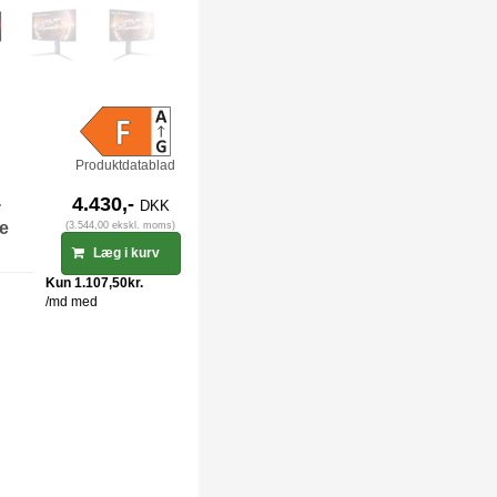
Produktdatablad
-
4.430,-
DKK
ge
(3.544,00 ekskl. moms)
Læg i kurv