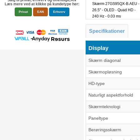
Salg til privat, erhverv og offentlig/EAN
Skærm 27GS95QX-B.AEU -
Læs mere ved at klikke på kundetype her:
26.5" - OLED - Quad HD -
Privat
EAN
Erhverv
240 Hz - 0.03 ms
Specifikationer
Display
Skærm diagonal
Skærmopløsning
HD-type
Naturligt aspektforhold
Skærmteknologi
Paneltype
Berøringsskærm