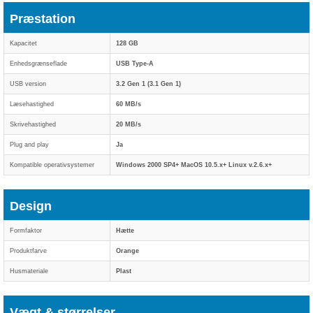
Præstation
Kapacitet
128 GB
Enhedsgrænseflade
USB Type-A
USB version
3.2 Gen 1 (3.1 Gen 1)
Læsehastighed
60 MB/s
Skrivehastighed
20 MB/s
Plug and play
Ja
Kompatible operativsystemer
Windows 2000 SP4+ MacOS 10.5.x+ Linux v.2.6.x+
Design
Formfaktor
Hætte
Produktfarve
Orange
Husmateriale
Plast
Vægt & størrelser