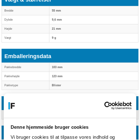
Bredde
55 mm
Dybde
9,6 mm
Højde
21 mm
Vægt
9 g
Emballeringsdata
Pakkebredde
103 mm
Pakkehøjde
123 mm
Pakketype
Blister
Emballage indhold
Antal pr. pakke
Ja
Denne hjemmeside bruger cookies
Driftsbetingelser
Vi bruger cookies til at tilpasse vores indhold og