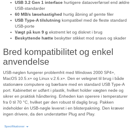
USB 3.2 Gen 1 interface
hurtigere dataoverførsel end ældre
USB-standarder
60 MB/s læsehastighed
hurtig åbning af gemte filer
USB Type-A tilslutning
kompatibel med de fleste standard
USB-porte
Vægt på kun 9 g
ekstremt let og diskret i brug
Beskyttende hætte
beskytter stikket mod snavs og skader
Bred kompatibilitet og enkel
anvendelse
USB-nøglen fungerer problemfrit med Windows 2000 SP4+,
MacOS 10.5.x+ og Linux v.2.6.x+. Den er velegnet til brug i både
stationære computere og bærbare med en standard USB Type-A
port. Kabinettet er udført i plastik, hvilket holder vægten nede og
sikrer en praktisk håndtering. Enheden kan operere i temperaturer
fra 0 til 70 °C, hvilket gør den robust til daglig brug. Pakken
indeholder én USB-nøgle leveret i en blisterpakning. Den kræver
ingen drivere, da den understøtter Plug and Play.
Specifikationer