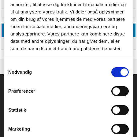
annoncer, til at vise dig funktioner til sociale medier og
Driftstemperatur (T-T)
0 - 70 °C
til at analysere vores trafik. Vi deler også oplysninger
Opbevaringstemperatur (T-T)
-25 - 85 °C
om din brug af vores hjemmeside med vores partnere
inden for sociale medier, annonceringspartnere og
Logistik data
analysepartnere. Vores partnere kan kombinere disse
data med andre oplysninger, du har givet dem, eller
Produkter pr. hovedkasse
20 stk
(udvendigt)
som de har indsamlet fra din brug af deres tjenester.
Samtykkevalg
Nødvendig
Føniks Computer Aarhus
Præferencer
CVR.: 26208637
Anelystparken 33B,
8381 Tilst
Generelle henvendelser:
Statistik
kontakt@fcomputer.dk
Service- og reklamationsafdelingen:
Marketing