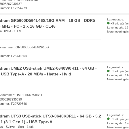
5908267930137
ummer: F17254773
Lagerstatus:
dram GR5600D564L46S/16G RAM - 16 GB - DDR5 -
+5 stk. på fje
 MHz - PC - 1 x 16 GB - CL46
Leveringstid: 1
in DIMM - 1.1 V
Mere leveringsin
uktnummer: GR5600D564L46S/16G
ummer: F23431554
Lagerstatus:
dram UME2 USB-stick UME2-0640W0R11 - 64 GB -
1 stk. på fje
- USB Type-A - 20 MB/s - Hætte - Hvid
Leveringstid: 1
Mere leveringsin
uktnummer: UME2-0640W0R11
5908267935699
ummer: F20729646
Lagerstatus:
ram UTS3 USB-stick UTS3-0640K0R11 - 64 GB - 3.2
1 stk. på fje
1 (3.1 Gen 1) - USB Type-A
Leveringstid: 1
s - Svirvel - Sort - 1 stk
Mere leveringsin