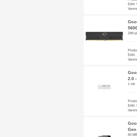
EAN: 
Varen
Goo
5600
288-p
Prod
EAN:
Varen
Goo
2.0 
1 stk
Prod
EAN: 
Varen
Good
Gen 
60 MB/