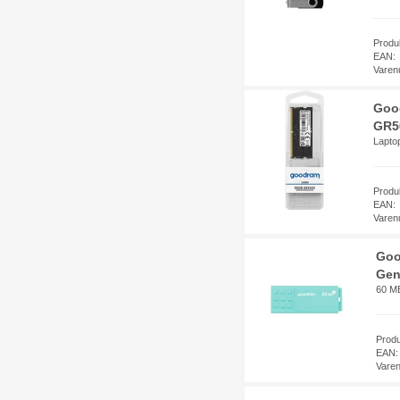
Produ
EAN:
Varen
Goo
GR5
Lapto
Prod
EAN:
Varen
Goo
Gen
60 MB
Prod
EAN:
Vare