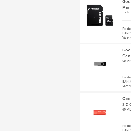
Goo
Micr
1 stk
Produ
EAN: 
Varen
Good
Gen 
60 MB/
Produ
EAN: 
Varen
Goo
3.2 
60 MB
Prod
EAN: 