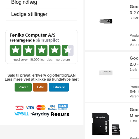
Blogindlæg
Goo
3.2 
Ledige stillinger
60 MB/
Produ
EAN:
Varen
Goo
2.0 
1 stk
Salg til privat, erhverv og offentlig/EAN
Læs mere ved at klikke på kundetype her:
Prod
Privat
EAN
Erhverv
EAN: 
Varen
Goo
Micr
1 stk
Produ