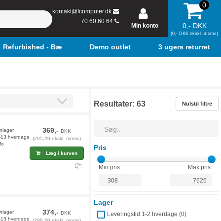
0
kontakt@fcomputer.dk
70 60 60 64
0,- DKK
Min konto
(0,- DKK ekskl. moms)
Refurbished - Bærbar
Demo outlet
3 ugers returret
Resultater:
63
Nulstil filtre
369,-
rnlager
DKK
2-13 hverdage
(295,20 ekskl. moms)
fo
Pris
Læg i kurven
Min pris:
Max pris:
Lager
374,-
rnlager
DKK
Leveringstid 1-2 hverdage (
0
)
2-13 hverdage
(299,20 ekskl. moms)