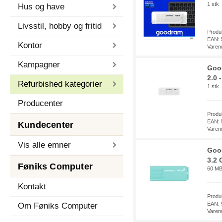
1 stk
Hus og have
Livsstil, hobby og fritid
Prod
EAN: 
Kontor
Varen
Kampagner
Goo
2.0 
Refurbished kategorier
1 stk
Producenter
Prod
EAN: 
Kundecenter
Varen
Vis alle emner
Goo
3.2 
Føniks Computer
60 MB/
Kontakt
Prod
EAN: 
Om Føniks Computer
Varen