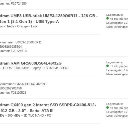
ummer: F20724886
Lagerstatus:
dram UME3 USB-stick UME3-1280O0R11 - 128 GB -
+5 stk. på fje
Gen 1 (3.1 Gen 1) - USB Type-A
Leveringstid: 1
/s - Hætte - Orange - 1 stk
Mere leveringsin
uktnummer: UME3-1280O0R11
5908267935804
ummer: F20724918
Lagerstatus:
dram RAM GR5600D564L46/32G
1 stk. på fje
 - DDR5 - 5600 MHz - Laptop - 1 x 32 GB - CL46
Leveringstid: 1
Mere leveringsin
uktnummer: GR5600D564L46/32G
5908267901458
ummer: F25110525
Lagerstatus:
dram CX400 gen.2 Internt SSD SSDPR-CX400-512-
+5 stk. på fje
 512 GB - 2.5" - Serial ATA III
Leveringstid: 1
B/s - 500 MB/s - 3D TLC NAND - PC
Mere leveringsin