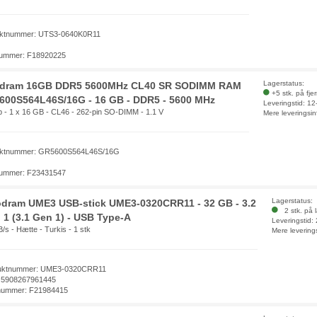
ktnummer: UTS3-0640K0R11
ummer: F18920225
Lagerstatus:
dram 16GB DDR5 5600MHz CL40 SR SODIMM RAM
+5 stk. på fje
600S564L46S/16G - 16 GB - DDR5 - 5600 MHz
Leveringstid: 1
p - 1 x 16 GB - CL46 - 262-pin SO-DIMM - 1.1 V
Mere leveringsin
uktnummer: GR5600S564L46S/16G
ummer: F23431547
Lagerstatus:
dram UME3 USB-stick UME3-0320CRR11 - 32 GB - 3.2
2 stk. på 
 1 (3.1 Gen 1) - USB Type-A
Leveringstid:
/s - Hætte - Turkis - 1 stk
Mere levering
uktnummer: UME3-0320CRR11
 5908267961445
nummer: F21984415