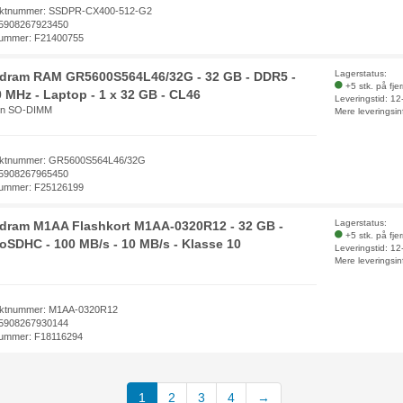
uktnummer: SSDPR-CX400-512-G2
5908267923450
ummer: F21400755
Lagerstatus:
dram RAM GR5600S564L46/32G - 32 GB - DDR5 -
+5 stk. på fje
 MHz - Laptop - 1 x 32 GB - CL46
Leveringstid: 1
in SO-DIMM
Mere leveringsin
ktnummer: GR5600S564L46/32G
5908267965450
ummer: F25126199
Lagerstatus:
dram M1AA Flashkort M1AA-0320R12 - 32 GB -
+5 stk. på fje
oSDHC - 100 MB/s - 10 MB/s - Klasse 10
Leveringstid: 1
Mere leveringsin
ktnummer: M1AA-0320R12
5908267930144
ummer: F18116294
1
2
3
4
→