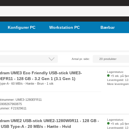
Konfigurer PC
Workstation PC
Bærbar
Antal pr. side:
Lagerstatus:
dram UME3 Eco Friendly USB-stick UME3-
+5 stk. på fje
EFR11 - 128 GB - 3.2 Gen 1 (3.1 Gen 1)
Leveringstid: 1
ype-A - 60 MB/s - Hætte - Brun - 1 stk
Mere leveringsin
uktnummer: UME3-1280EFR11
5908267960875
ummer: F21929611
Lagerstatus:
dram UME2 USB-stick UME2-1280W0R11 - 128 GB -
+5 stk. på fje
- USB Type-A - 20 MB/s - Hætte - Hvid
Leveringstid: 1