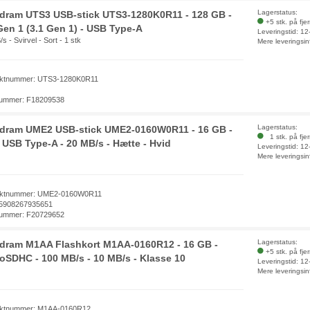
Lagerstatus:
dram UTS3 USB-stick UTS3-1280K0R11 - 128 GB -
+5 stk. på fje
Gen 1 (3.1 Gen 1) - USB Type-A
Leveringstid: 1
s - Svirvel - Sort - 1 stk
Mere leveringsin
ktnummer: UTS3-1280K0R11
ummer: F18209538
Lagerstatus:
dram UME2 USB-stick UME2-0160W0R11 - 16 GB -
1 stk. på fje
- USB Type-A - 20 MB/s - Hætte - Hvid
Leveringstid: 1
Mere leveringsin
uktnummer: UME2-0160W0R11
5908267935651
ummer: F20729652
Lagerstatus:
dram M1AA Flashkort M1AA-0160R12 - 16 GB -
+5 stk. på fje
oSDHC - 100 MB/s - 10 MB/s - Klasse 10
Leveringstid: 1
Mere leveringsin
ktnummer: M1AA-0160R12