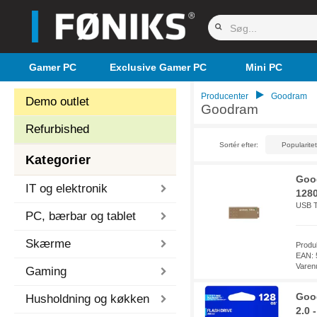
Gamer PC
Exclusive Gamer PC
Mini PC
Producenter
Goodram
Demo outlet
Goodram
Refurbished
Sortér efter:
Kategorier
Goo
IT og elektronik
1280
USB T
PC, bærbar og tablet
Skærme
Prod
EAN: 
Varen
Gaming
Goo
Husholdning og køkken
2.0 