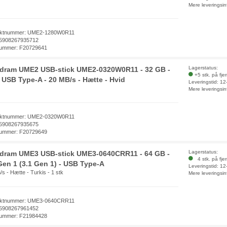
Mere leveringsin
uktnummer: UME2-1280W0R11
5908267935712
ummer: F20729641
Lagerstatus:
dram UME2 USB-stick UME2-0320W0R11 - 32 GB -
+5 stk. på fje
- USB Type-A - 20 MB/s - Hætte - Hvid
Leveringstid: 1
Mere leveringsin
uktnummer: UME2-0320W0R11
5908267935675
ummer: F20729649
Lagerstatus:
dram UME3 USB-stick UME3-0640CRR11 - 64 GB -
4 stk. på fje
Gen 1 (3.1 Gen 1) - USB Type-A
Leveringstid: 1
s - Hætte - Turkis - 1 stk
Mere leveringsin
uktnummer: UME3-0640CRR11
5908267961452
ummer: F21984428