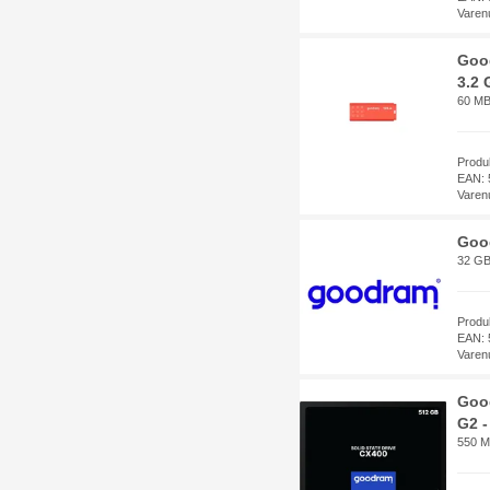
Varen
Goo
3.2 
60 MB
Prod
EAN: 
Varen
Goo
32 GB
Prod
EAN: 
Varen
Goo
G2 -
550 M