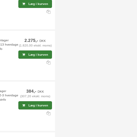
Læg i kurven
2.275,-
rnlager
DKK
2-13 hverdage
(1.820,00 ekskl. moms)
fo
Læg i kurven
384,-
lager
DKK
 2-3 hverdage
(307,20 ekskl. moms)
sinfo
Læg i kurven