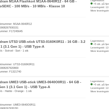
Lagerstatus:
dram M1AA Flashkort M1AA-0640R12 - 64 GB -
+5 stk. på fje
oSDXC - 100 MB/s - 10 MB/s - Klasse 10
Leveringstid: 1
Mere leveringsin
ktnummer: M1AA-0640R12
5908267930151
ummer: F17245645
Lagerstatus:
ram UTS3 USB-stick UTS3-0160K0R11 - 16 GB - 3.2
+5 stk. på fje
1 (3.1 Gen 1) - USB Type-A
Leveringstid: 1
s - Svirvel - Sort - 1 stk
Mere leveringsin
ktnummer: UTS3-0160K0R11
5908267920800
ummer: F1321740
Lagerstatus:
dram UME3 USB-stick UME3-0640O0R11 - 64 GB -
+5 stk. på fje
Gen 1 (3.1 Gen 1) - USB Type-A
Leveringstid: 1
/s - Hætte - Orange - 1 stk
Mere leveringsin
uktnummer: UME3-0640O0R11
5908267935781