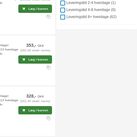
Leveringstid 2-4 hverdage (
1
)
fo
Læg i kurven
Leveringstid 4-8 hverdage (
0
)
Leveringstid 8+ hverdage (
62
)
353,-
rnlager
DKK
2-13 hverdage
(282,40 ekskl. moms)
fo
Læg i kurven
328,-
rnlager
DKK
2-13 hverdage
(262,40 ekskl. moms)
fo
Læg i kurven