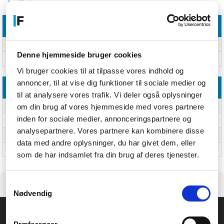
Specifikationer
Tekniske detaljer
Produktfarve
Sort
Denne hjemmeside bruger cookies
Materiale
Aluminium
Vi bruger cookies til at tilpasse vores indhold og
annoncer, til at vise dig funktioner til sociale medier og
Vægt & størrelser
til at analysere vores trafik. Vi deler også oplysninger
om din brug af vores hjemmeside med vores partnere
Vægt
50 g
inden for sociale medier, annonceringspartnere og
Bredde
61,6 mm
analysepartnere. Vores partnere kan kombinere disse
Dybde
33,3 mm
data med andre oplysninger, du har givet dem, eller
Højde
20,9 mm
som de har indsamlet fra din brug af deres tjenester.
Samtykkevalg
Nødvendig
Føniks Computer Aarhus