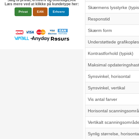
Salg til privat, erhverv og offentlig/EAN
Læs mere ved at klikke på kundetype her:
Skærmens lysstyrke (typis
Privat
EAN
Erhverv
Responstid
Skærm form
Understøttede grafikoplø
Kontrastforhold (typisk)
Maksimal opdateringshas
Synsvinkel, horisontal
Synsvinkel, vertikal
Vis antal farver
Horisontal scanningsomr
Vertikalt scanningsområd
Synlig størrelse, horisonta