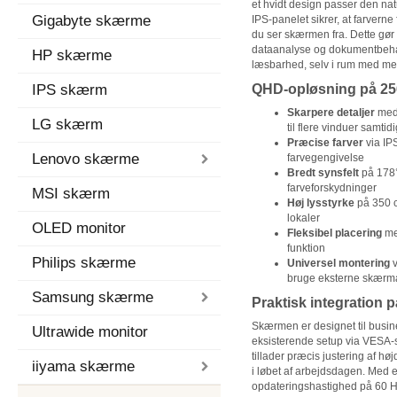
et hvidt design passer den nat
Gigabyte skærme
IPS-panelet sikrer, at farverne 
du ser skærmen fra. Dette gør 
dataanalyse og dokumentbehan
HP skærme
læsbarhed, selv i rum med meg
IPS skærm
QHD-opløsning på 256
Skarpere detaljer
med 
LG skærm
til flere vinduer samtidi
Præcise farver
via IP
Lenovo skærme
farvegengivelse
Bredt synsfelt
på 178°
farveforskydninger
MSI skærm
Høj lysstyrke
på 350 c
lokaler
OLED monitor
Fleksibel placering
med
funktion
Philips skærme
Universel montering
v
bruge eksterne skær
Samsung skærme
Praktisk integration 
Skærmen er designet til busin
Ultrawide monitor
eksisterende setup via VESA
tillader præcis justering af 
iiyama skærme
i løbet af arbejdsdagen. Med 
opdateringshastighed på 60 Hz 