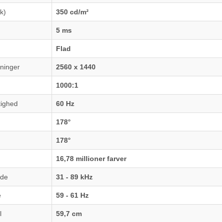
k)
350 cd/m²
5 ms
Flad
sninger
2560 x 1440
1000:1
tighed
60 Hz
178°
178°
16,78 millioner farver
åde
31 - 89 kHz
e
59 - 61 Hz
l
59,7 cm