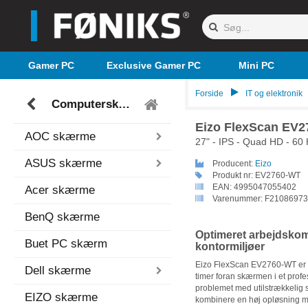
Gamer PC
Exclusive Gamer PC
Mini PC
Forside
IT og elektronik
Computerskærme
Eizo FlexScan EV
AOC skærme
27" - IPS - Quad HD - 60 
ASUS skærme
Producent:
Eizo
Produkt nr:
EV2760-WT
EAN:
4995047055402
Acer skærme
Varenummer:
F21086973
BenQ skærme
Optimeret arbejdskomf
Buet PC skærm
kontormiljøer
Eizo FlexScan EV2760-WT er ud
Dell skærme
timer foran skærmen i et profe
problemet med utilstrækkelig
EIZO skærme
kombinere en høj opløsning m