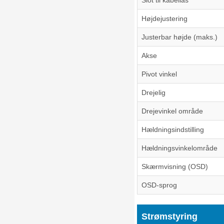
Slot til kabellås
Højdejustering
Justerbar højde (maks.)
Akse
Pivot vinkel
Drejelig
Drejevinkel område
Hældningsindstilling
Hældningsvinkelområde
Skærmvisning (OSD)
OSD-sprog
Strømstyring