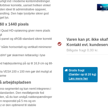
urligt ind i moderne kontorindretninger.
forbliver korrekte, uanset hvilken vinkel
den ideel til administrative opgaver,
dling. Den høje lysstyrke sikrer god
et lys.
0 x 1440 pixels
Quad HD-opløsning giver mere plads
gt
S-panel og sRGB-standard sikrer korrekt
Varen kan pt. ikke skaf
Kontakt evt. kundeservi
 både horisontalt og vertikalt minimerer
Billigste fragt 0,00 kr.
d/m² gør skærmen letlæselig i lyse
 højdejustering på op til 16,9 cm og tilt-
Gratis fragt
ia VESA 100 x 100 mm gør det muligt at
(Gælder op til 20 kg)
marme
Læs mere her
på arbejdspladsen
ess-segmentet og kan nemt integreres i
-standarden. Den medfølgende fod
højden, så du kan undgå nakkespændinger
en responstid på 5 ms og en
er den optimeret til stabile