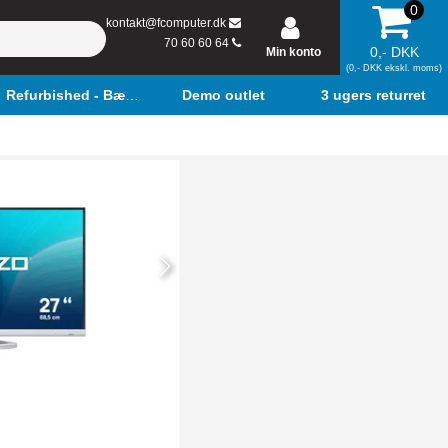
0
kontakt@fcomputer.dk
70 60 60 64
0,- DKK
Min konto
(0,- DKK ekskl. moms)
Refurbished - Bærbar
Demo outlet
3 ugers returret