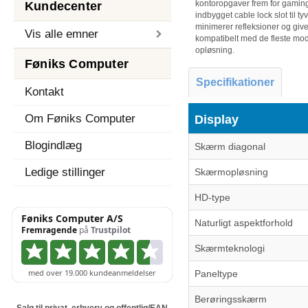
kontoropgaver frem for gamin
Kundecenter
indbygget cable lock slot til 
minimerer refleksioner og giver
Vis alle emner
kompatibelt med de fleste mo
opløsning.
Føniks Computer
Specifikationer
Kontakt
Om Føniks Computer
Display
Blogindlæg
Skærm diagonal
Ledige stillinger
Skærmopløsning
HD-type
Naturligt aspektforhold
Skærmteknologi
Paneltype
Berøringsskærm