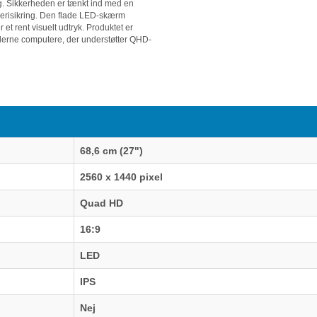
g. Sikkerheden er tænkt ind med en
tyverisikring. Den flade LED-skærm
 et rent visuelt udtryk. Produktet er
derne computere, der understøtter QHD-
68,6 cm (27")
2560 x 1440 pixel
Quad HD
16:9
LED
IPS
Nej