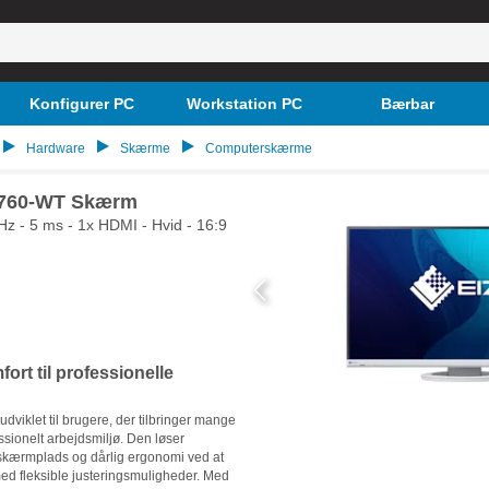
Konfigurer PC
Workstation PC
Bærbar
Hardware
Skærme
Computerskærme
2760-WT Skærm
Hz - 5 ms - 1x HDMI - Hvid - 16:9
ort til professionelle
viklet til brugere, der tilbringer mange
ssionelt arbejdsmiljø. Den løser
 skærmplads og dårlig ergonomi ved at
ed fleksible justeringsmuligheder. Med