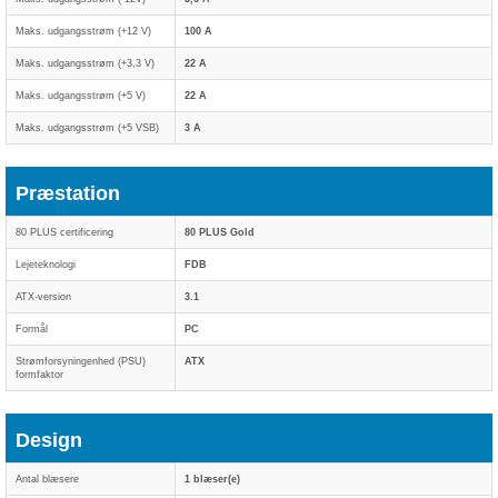
Maks. udgangsstrøm (+12 V)
100 A
Maks. udgangsstrøm (+3,3 V)
22 A
Maks. udgangsstrøm (+5 V)
22 A
Maks. udgangsstrøm (+5 VSB)
3 A
Præstation
80 PLUS certificering
80 PLUS Gold
Lejeteknologi
FDB
ATX-version
3.1
Formål
PC
Strømforsyningenhed (PSU)
ATX
formfaktor
Design
Antal blæsere
1 blæser(e)