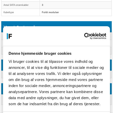
Antal SATA-strømkabler
3
Kabeltype
Fuldt modulær
Vægt & størrelser
Bredde
150 mm
Dybde
150 mm
Højde
86 mm
Denne hjemmeside bruger cookies
Vi bruger cookies til at tilpasse vores indhold og
Driftsbetingelser
annoncer, til at vise dig funktioner til sociale medier og
til at analysere vores trafik. Vi deler også oplysninger
Driftstemperatur (T-T)
0 - 40 °C
om din brug af vores hjemmeside med vores partnere
inden for sociale medier, annonceringspartnere og
Godkendelser
analysepartnere. Vores partnere kan kombinere disse
data med andre oplysninger, du har givet dem, eller
Certificering
cTUVus, CB, CE, FCC, BSMI, EAC, RCM, UKCA, RoHS,
REACH
som de har indsamlet fra din brug af deres tjenester.