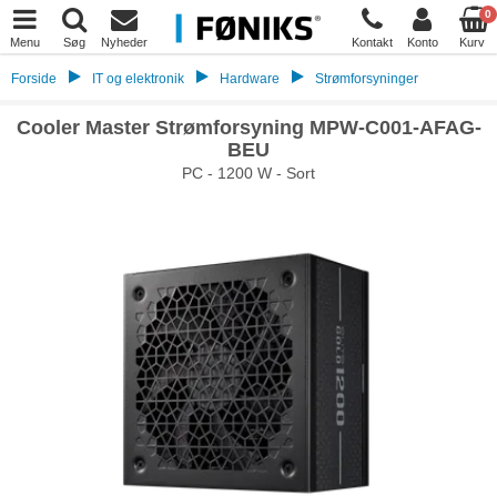
0
Menu
Søg
Nyheder
Kontakt
Konto
Kurv
Forside
IT og elektronik
Hardware
Strømforsyninger
Cooler Master Strømforsyning MPW-C001-AFAG-
BEU
PC - 1200 W - Sort