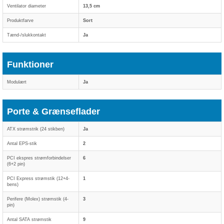
Ventilator diameter
13,5 cm
Produktfarve
Sort
Tænd-/slukkontakt
Ja
Funktioner
Modulært
Ja
Porte & Grænseflader
ATX strømstrik (24 stikben)
Ja
Antal EPS-stik
2
PCI ekspres strømforbindelser
6
(6+2 pin)
PCI Express strømstik (12+4-
1
bens)
Perifere (Molex) strømstik (4-
3
pin)
Antal SATA strømstik
9