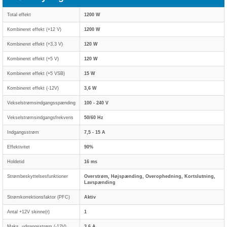
Total effekt
1200 W
Kombineret effekt (+12 V)
1200 W
Kombineret effekt (+3,3 V)
120 W
Kombineret effekt (+5 V)
120 W
Kombineret effekt (+5 VSB)
15 W
Kombineret effekt (-12V)
3,6 W
Vekselstrømsindgangsspænding
100 - 240 V
Vekselstrømsindgangsfrekvens
50/60 Hz
Indgangsstrøm
7,5 - 15 A
Effektivitet
90%
Holdetid
16 ms
Strømbeskyttelsesfunktioner
Overstrøm, Højspænding, Overophedning, Kortslutning,
Lavspænding
Strømkorrektionsfaktor (PFC)
Aktiv
Antal +12V skinne(r)
1
Maks. udgangsstrøm (-12V)
3,6 A