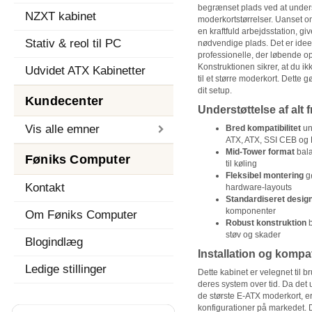
begrænset plads ved at underst
NZXT kabinet
moderkortstørrelser. Uanset 
en kraftfuld arbejdsstation, gi
Stativ & reol til PC
nødvendige plads. Det er ideel
professionelle, der løbende o
Konstruktionen sikrer, at du ikk
Udvidet ATX Kabinetter
til et større moderkort. Dette gø
dit setup.
Kundecenter
Understøttelse af alt f
Vis alle emner
Bred kompatibilitet
un
ATX, ATX, SSI CEB og
Mid-Tower format
bala
Føniks Computer
til køling
Fleksibel montering
gø
Kontakt
hardware-layouts
Standardiseret desig
komponenter
Om Føniks Computer
Robust konstruktion
b
støv og skader
Blogindlæg
Installation og kompati
Ledige stillinger
Dette kabinet er velegnet til 
deres system over tid. Da det u
de største E-ATX moderkort, er
konfigurationer på markedet. D