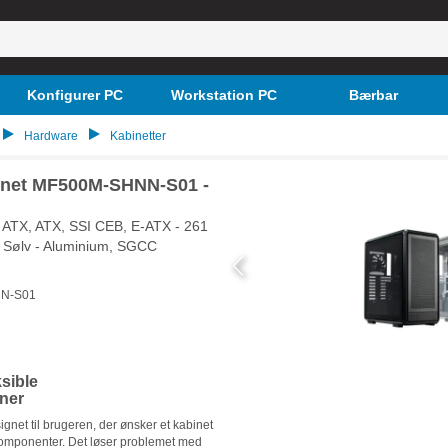
Konfigurer PC
Workstation PC
Bærbar
Hardware
Kabinetter
inet MF500M-SHNN-S01 -
o ATX, ATX, SSI CEB, E-ATX - 261
Sølv - Aluminium, SGCC
N-S01
ksible
ner
net til brugeren, der ønsker et kabinet
af komponenter. Det løser problemet med