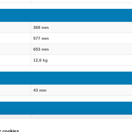
368 mm
577 mm
653 mm
12,6 kg
43 mm
GPU support bracket
 cookies