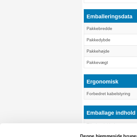
Emballeringsdata
Pakkebredde
Pakkedybde
Pakkehøjde
Pakkevægt
Ergonomisk
Forbedret kabelstyring
Emballage indhold
Tilbehør inkluderet
Denne hjemmeside bruger