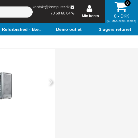
0
kontakt@fcomputer.dk
70 60 60 64
0,- DKK
Min konto
(0,- DKK ekskl. moms)
Refurbished - Bærbar
Demo outlet
3 ugers returret