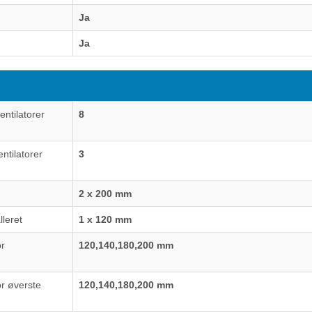
Ja
Ja
entilatorer
8
ntilatorer
3
2 x 200 mm
lleret
1 x 120 mm
or
120,140,180,200 mm
r øverste
120,140,180,200 mm