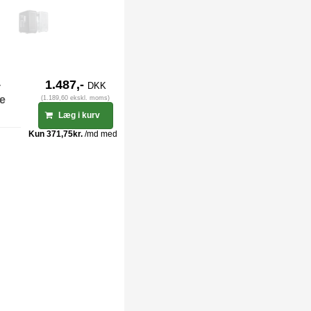
-
1.487,-
DKK
ge
(1.189,60 ekskl. moms)
Læg i kurv