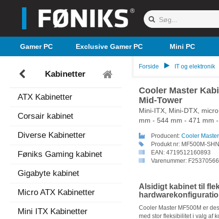
Gamer PC
Exclusive Gamer PC
Mini PC
Forside
IT og elektronik
Kabinetter
Cooler Master Kab
ATX Kabinetter
Mid-Tower
Mini-ITX, Mini-DTX, micr
Corsair kabinet
mm - 544 mm - 471 mm - 
Diverse Kabinetter
Producent:
Cooler Master
Produkt nr:
MF500M-SHN
EAN:
4719512160893
Føniks Gaming kabinet
Varenummer:
F25370566
Gigabyte kabinet
Alsidigt kabinet til fle
Micro ATX Kabinetter
hardwarekonfiguratio
Cooler Master MF500M er desig
Mini ITX Kabinetter
med stor fleksibilitet i valg 