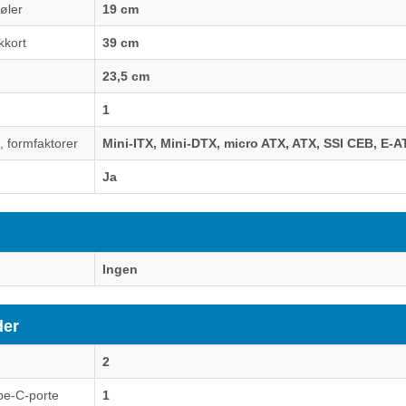
øler
19 cm
kkort
39 cm
23,5 cm
1
 formfaktorer
Mini-ITX, Mini-DTX, micro ATX, ATX, SSI CEB, E-A
Ja
Ingen
der
2
pe-C-porte
1