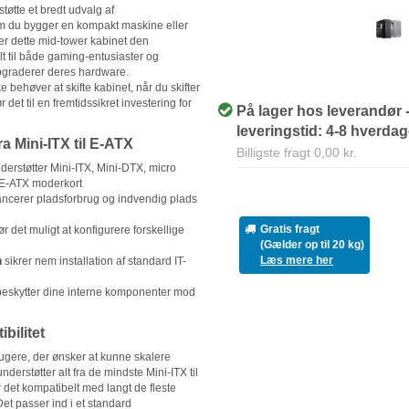
øtte et bredt udvalg af
om du bygger en kompakt maskine eller
ver dette mid-tower kabinet den
t til både gaming-entusiaster og
pgraderer deres hardware.
e behøver at skifte kabinet, når du skifter
r det til en fremtidssikret investering for
På lager hos leverandør 
leveringstid: 4-8 hverda
ra Mini-ITX til E-ATX
Billigste fragt 0,00 kr.
derstøtter Mini-ITX, Mini-DTX, micro
 E-ATX moderkort
ncerer pladsforbrug og indvendig plads
Gratis fragt
r det muligt at konfigurere forskellige
(Gælder op til 20 kg)
Læs mere her
n
sikrer nem installation af standard IT-
eskytter dine interne komponenter mod
bilitet
brugere, der ønsker at kunne skalere
nderstøtter alt fra de mindste Mini-ITX til
 det kompatibelt med langt de fleste
et passer ind i et standard