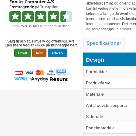
skrivebordsmiljø og giver plad
kan frit vælge mellem forskelli
kølere, så længe de overholde
leveres som en chassis-løsning
interne komponenter. Det er en
og server-setups i hjemmet.
Salg til privat, erhverv og offentlig/EAN
Specifikationer
Læs mere ved at klikke på kundetype her:
Privat
EAN
Erhverv
Design
Formfaktor
Produktfarve
Materiale
Antal udvidelsesporte
Siderude
Panelmateriale