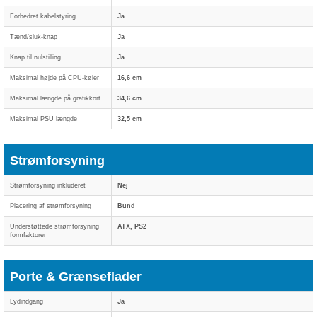
Forbedret kabelstyring
Ja
Tænd/sluk-knap
Ja
Knap til nulstilling
Ja
Maksimal højde på CPU-køler
16,6 cm
Maksimal længde på grafikkort
34,6 cm
Maksimal PSU længde
32,5 cm
Strømforsyning
Strømforsyning inkluderet
Nej
Placering af strømforsyning
Bund
Understøttede strømforsyning
ATX, PS2
formfaktorer
Porte & Grænseflader
Lydindgang
Ja