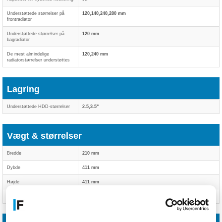
Understøttede størrelser på
120,140,240,280 mm
frontradiator
Understøttede størrelser på
120 mm
bagradiator
De mest almindelige
120,240 mm
radiatorstørrelser understøttes
Lagring
Understøttede HDD-størrelser
2.5,3.5"
Vægt & størrelser
Bredde
210 mm
Dybde
411 mm
Højde
411 mm
Vægt
5,56 kg