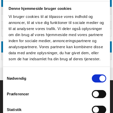
Emballeringsdata
Denne hjemmeside bruger cookies
Pakkebredde
278 mm
Vi bruger cookies til at tilpasse vores indhold og
Pakkedybde
480 mm
annoncer, til at vise dig funktioner til sociale medier og
Pakkehøjde
480 mm
til at analysere vores trafik. Vi deler også oplysninger
Pakkevægt
6,59 kg
om din brug af vores hjemmeside med vores partnere
inden for sociale medier, annonceringspartnere og
analysepartnere. Vores partnere kan kombinere disse
Logistik data
data med andre oplysninger, du har givet dem, eller
Harmoniseret systemkode (HS)
84733080
som de har indsamlet fra din brug af deres tjenester.
Samtykkevalg
Nødvendig
Føniks Computer Aarhus
Præferencer
CVR.: 26208637
Anelystparken 33B,
8381 Tilst
Generelle henvendelser:
Statistik