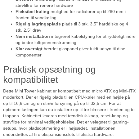
støvfiltre for renere hardware
Fleksibel køling
mulighed for radiatorer op til 280 mm i
fronten til vandkøling
Rigelig lagringsplads
plads til 3 stk. 3,5" harddiske og 4
stk. 2,5" drev
Nem installation
integreret kabelstyring for et ryddeligt indre
og bedre luftgennemstrømning
Klar oversigt
hærdet glaspanel giver fuldt udsyn til dine
komponenter
Praktisk opsætning og
kompatibilitet
Dette Mini Tower kabinet er kompatibelt med micro ATX og Mini-ITX
moderkort. Der er rigelig plads til en CPU-køler med en højde på
op til 16,6 cm og en strømforsyning på op til 32,5 cm. For at
optimere kølingen kan du installere op til tre blæsere i fronten og to
i toppen. Kabinettet leveres med tænd/sluk-knap, reset-knap og
støvfiltre for minimal vedligeholdelse. Det er velegnet til gaming-
setups, hvor pladsoptimering er i højsædet. Installationen
understøttes af fire ekspansionsslots til ekstra hardware.