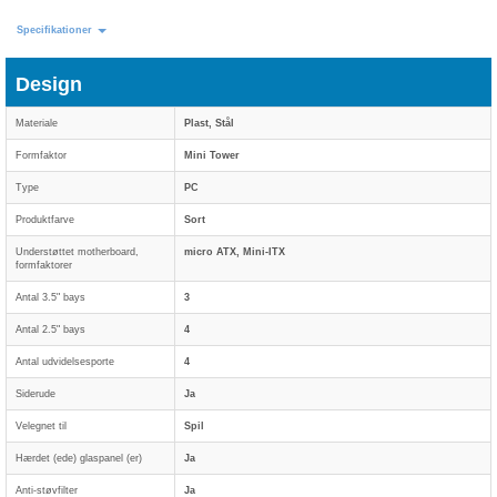
Specifikationer
Design
Materiale
Plast, Stål
Formfaktor
Mini Tower
Type
PC
Produktfarve
Sort
Understøttet motherboard,
micro ATX, Mini-ITX
formfaktorer
Antal 3.5" bays
3
Antal 2.5" bays
4
Antal udvidelsesporte
4
Siderude
Ja
Velegnet til
Spil
Hærdet (ede) glaspanel (er)
Ja
Anti-støvfilter
Ja