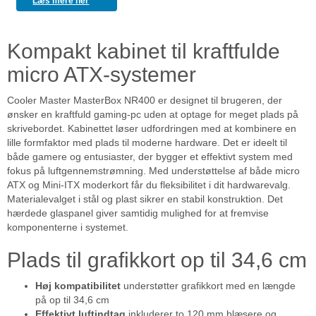
Læs mere her
Kompakt kabinet til kraftfulde
micro ATX-systemer
Cooler Master MasterBox NR400 er designet til brugeren, der
ønsker en kraftfuld gaming-pc uden at optage for meget plads på
skrivebordet. Kabinettet løser udfordringen med at kombinere en
lille formfaktor med plads til moderne hardware. Det er ideelt til
både gamere og entusiaster, der bygger et effektivt system med
fokus på luftgennemstrømning. Med understøttelse af både micro
ATX og Mini-ITX moderkort får du fleksibilitet i dit hardwarevalg.
Materialevalget i stål og plast sikrer en stabil konstruktion. Det
hærdede glaspanel giver samtidig mulighed for at fremvise
komponenterne i systemet.
Plads til grafikkort op til 34,6 cm
Høj kompatibilitet
understøtter grafikkort med en længde
på op til 34,6 cm
Effektivt luftindtag
inkluderer to 120 mm blæsere og