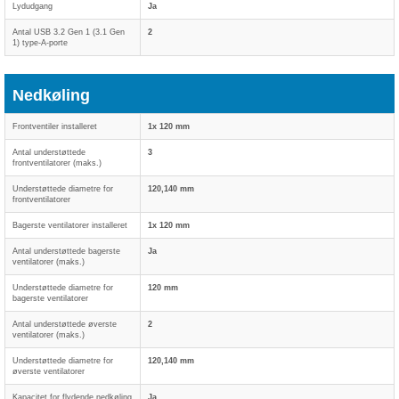
Lydudgang
Ja
Antal USB 3.2 Gen 1 (3.1 Gen
2
1) type-A-porte
Nedkøling
Frontventiler installeret
1x 120 mm
Antal understøttede
3
frontventilatorer (maks.)
Understøttede diametre for
120,140 mm
frontventilatorer
Bagerste ventilatorer installeret
1x 120 mm
Antal understøttede bagerste
Ja
ventilatorer (maks.)
Understøttede diametre for
120 mm
bagerste ventilatorer
Antal understøttede øverste
2
ventilatorer (maks.)
Understøttede diametre for
120,140 mm
øverste ventilatorer
Kapacitet for flydende nedkøling
Ja