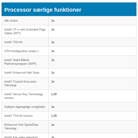
Processor særlige funktioner
Idle status
Ja
Intel® VT-x with Extended Page
Ja
Tables (EPT)
Intel® TSX-NI
Ja
CPU-konfiguration (maks.)
Ja
Intel® Stabil Billede
Ja
Platformsprogram (SIPP)
Intel® Enhanced Halt State
Ja
Intel® Trusted Execution
Ja
Teknologi
Intel® Secure Key Technology
1,00
version
Indlejret tilgængelige muligheder
Ja
Intel® TSX-NI-version
1,00
Enhanced Intel SpeedStep
Ja
Teknologi
Intel® klar video teknologi
Ja