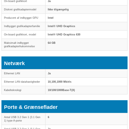
On-board grafikkort
Ja
Diskret grafikadaptermodel
Ikke tilgængelig
Producent af indbygget GPU
Intel
Indbygget grafikadapterfamilie
Intel® UHD Graphics
On-board grafikkort, model
Intel® UHD Graphics 630
Maksimalt indbygget
64 GB
grafikadapterhukommelse
Netværk
Ethernet LAN
Ja
Ethernet LAN-datahastigheder
10,100,1000 Mbit/s
Kabelteknologi
10/100/1000Base-T(X)
Porte & Grænseflader
Antal USB 3.2 Gen 1 (3.1 Gen
6
1) type-A-porte