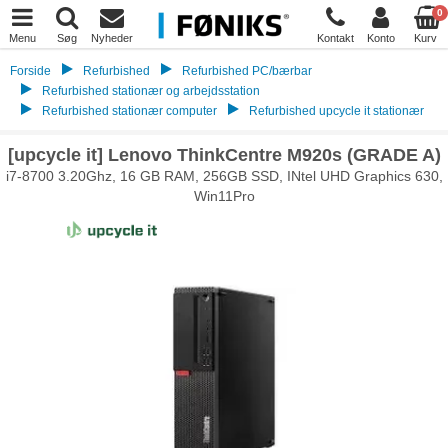
0
Menu
Søg
Nyheder
Kontakt
Konto
Kurv
Forside
Refurbished
Refurbished PC/bærbar
Refurbished stationær og arbejdsstation
Refurbished stationær computer
Refurbished upcycle it stationær
[upcycle it] Lenovo ThinkCentre M920s (GRADE A)
i7-8700 3.20Ghz, 16 GB RAM, 256GB SSD, INtel UHD Graphics 630,
Win11Pro