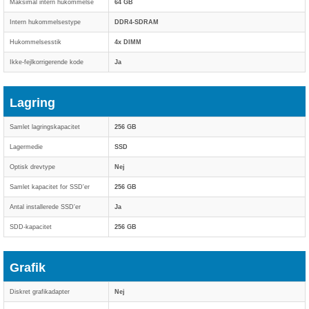
Maksimal intern hukommelse
64 GB
Intern hukommelsestype
DDR4-SDRAM
Hukommelsesstik
4x DIMM
Ikke-fejlkorrigerende kode
Ja
Lagring
Samlet lagringskapacitet
256 GB
Lagermedie
SSD
Optisk drevtype
Nej
Samlet kapacitet for SSD'er
256 GB
Antal installerede SSD'er
Ja
SDD-kapacitet
256 GB
Grafik
Diskret grafikadapter
Nej