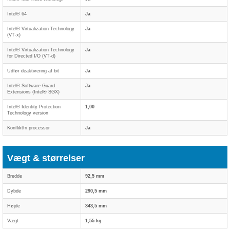
Intel® 64
Ja
Intel® Virtualization Technology
Ja
(VT-x)
Intel® Virtualization Technology
Ja
for Directed I/O (VT-d)
Udfør deaktivering af bit
Ja
Intel® Software Guard
Ja
Extensions (Intel® SGX)
Intel® Identity Protection
1,00
Technology version
Konfliktfri processor
Ja
Vægt & størrelser
Bredde
92,5 mm
Dybde
290,5 mm
Højde
343,5 mm
Vægt
1,55 kg