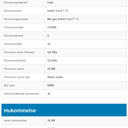
Processorproducent
Intel
Processorserie
Intel® Core™ i7
Processorgeneration
8th gen Intel® Core™ i7
Processormodel
i7-8700
Processorkerner
6
Processortråde
12
Processor boost frekvens
4,6 GHz
Processorfrekvens
3,2 GHz
Processor-cache
12 MB
Processor cache type
Smart cache
Bus type
DMI3
Antal installerede processorer
Ja
Hukommelse
Intern hukommelse
16 GB