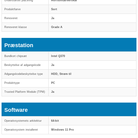
Understøttet placering
Horisontal/vertikal
Produktfarve
Sort
Renoveret
Ja
Renoveret klasse
Grade A
Præstation
Bundkort chipsæt
Intel Q370
Beskyttelse af adgangskode
Ja
Adgangskodebeskyttelse type
HDD, Strøm til
Produkttype
PC
Trusted Platform Module (TPM)
Ja
Software
Operativsystemets arkitektur
64-bit
Operativsystem installeret
Windows 11 Pro