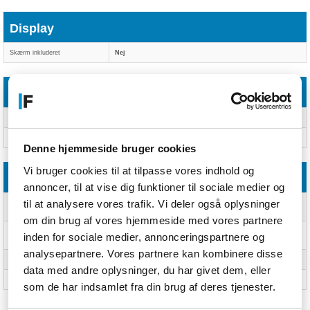
Display
Skærm inkluderet
Nej
Lyd
Lydchip
Realtek ALC233VB2
Lydsystem
High definition lyd
Denne hjemmeside bruger cookies
Vi bruger cookies til at tilpasse vores indhold og
CO2-aftryk
annoncer, til at vise dig funktioner til sociale medier og
til at analysere vores trafik. Vi deler også oplysninger
Samlet CO2-fodaftryk (kg of
15,95
CO2e)
om din brug af vores hjemmeside med vores partnere
Refurbishment impact (kg of
8,82
inden for sociale medier, annonceringspartnere og
CO2e)
analysepartnere. Vores partnere kan kombinere disse
Avoided emissions (kg of CO2e)
162,04
data med andre oplysninger, du har givet dem, eller
Avoided e-waste
3,4 kg
som de har indsamlet fra din brug af deres tjenester.