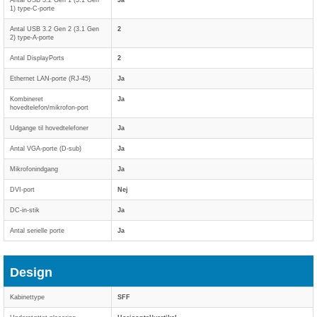
Antal USB 3.2 Gen 1 (3.1 Gen
Ja
1) type-C-porte
Antal USB 3.2 Gen 2 (3.1 Gen
2
2) type-A-porte
Antal DisplayPorts
2
Ethernet LAN-porte (RJ-45)
Ja
Kombineret
Ja
hovedtelefon/mikrofon-port
Udgange til hovedtelefoner
Ja
Antal VGA-porte (D-sub)
Ja
Mikrofonindgang
Ja
DVI-port
Nej
DC-in-stik
Ja
Antal serielle porte
Ja
Design
Kabinettype
SFF