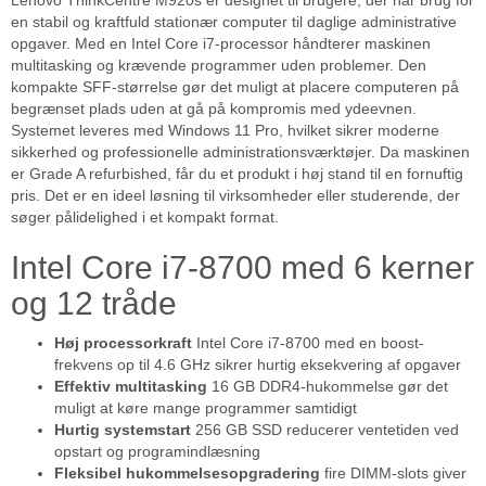
Lenovo ThinkCentre M920s er designet til brugere, der har brug for
en stabil og kraftfuld stationær computer til daglige administrative
opgaver. Med en Intel Core i7-processor håndterer maskinen
multitasking og krævende programmer uden problemer. Den
kompakte SFF-størrelse gør det muligt at placere computeren på
begrænset plads uden at gå på kompromis med ydeevnen.
Systemet leveres med Windows 11 Pro, hvilket sikrer moderne
sikkerhed og professionelle administrationsværktøjer. Da maskinen
er Grade A refurbished, får du et produkt i høj stand til en fornuftig
pris. Det er en ideel løsning til virksomheder eller studerende, der
søger pålidelighed i et kompakt format.
Intel Core i7-8700 med 6 kerner
og 12 tråde
Høj processorkraft
Intel Core i7-8700 med en boost-
frekvens op til 4.6 GHz sikrer hurtig eksekvering af opgaver
Effektiv multitasking
16 GB DDR4-hukommelse gør det
muligt at køre mange programmer samtidigt
Hurtig systemstart
256 GB SSD reducerer ventetiden ved
opstart og programindlæsning
Fleksibel hukommelsesopgradering
fire DIMM-slots giver