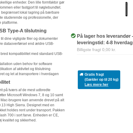
rskellige enheder. Den lille formfaktor gør
ommen eller fastgjort til nøglebundtet.
 begrænset lokal lagring på bærbare
de studerende og professionelle, der
e platforme.
B Type-A tilslutning
På lager hos leverandør 
til dine vigtigste filer og dokumenter
leveringstid: 4-8 hverda
re dataoverførsel end ældre USB-
Billigste fragt 0,00 kr.
bred kompatibilitet med standard USB-
allation uden behov for software
ikation af aktivitet og tilslutning
ret og let at transportere i hverdagen
Gratis fragt
(Gælder op til 20 kg)
litet
Læs mere her
rit på tværs af de mest udbredte
øtter Microsoft Windows 7, 8 og 10 samt
e. Mac-brugere kan anvende drevet på alt
0.13 High Sierra. Designet med en
tikket holdes rent under transport. Pakken
ash 700 i sort farve. Enheden er CE,
j kvalitet og sikkerhed.