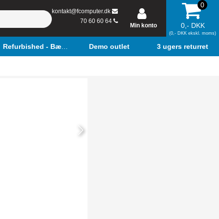
0
kontakt@fcomputer.dk
70 60 60 64
0,- DKK
Min konto
(0,- DKK ekskl. moms)
Refurbished - Bærbar
Demo outlet
3 ugers returret