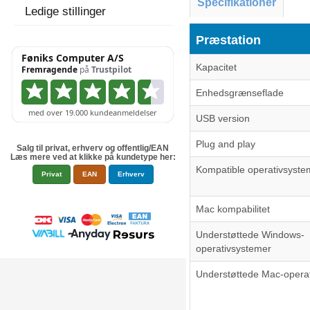
Specifikationer
Ledige stillinger
Præstation
Kapacitet
Enhedsgrænseflade
USB version
Plug and play
Salg til privat, erhverv og offentlig/EAN
Læs mere ved at klikke på kundetype her:
Kompatible operativsyste
Privat
EAN
Erhverv
Mac kompabilitet
Understøttede Windows-
operativsystemer
Understøttede Mac-opera