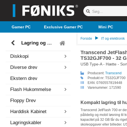
Gamer PC
Exclusive Gamer PC
Mini PC
Forside
IT og elektronik
Lagring og backup
Transcend JetFlash
Diskkopi
TS32GJF700 - 32 GB
USB Type-A - Hætte - Sort
Diverse drev
Producent:
Transcend
Ekstern drev
Produkt nr:
TS32GJF700
EAN:
0760557819448
Varenummer:
171590
Flash Hukommelse
Floppy Drev
Kompakt lagring til hu
Transcend JetFlash 700 er desi
Harddisk Kabinet
pålidelig og mobil løsning til 
kapacitet på 32 GB får du rigel
Lagringskabler
skoleopgaver eller billeder. U