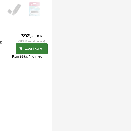
-
392,-
DKK
ge
(313,60 ekskl. moms)
Læg i kurv