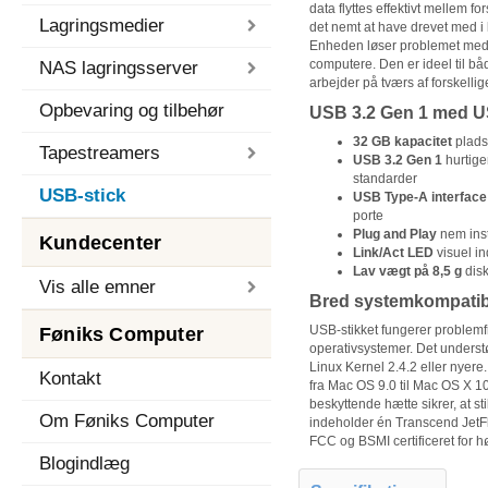
data flyttes effektivt mellem fo
Lagringsmedier
det nemt at have drevet med i l
Enheden løser problemet med
computere. Den er ideel til bå
NAS lagringsserver
arbejder på tværs af forskellig
Opbevaring og tilbehør
USB 3.2 Gen 1 med US
32 GB kapacitet
plads 
Tapestreamers
USB 3.2 Gen 1
hurtige
standarder
USB-stick
USB Type-A interface
porte
Plug and Play
nem inst
Kundecenter
Link/Act LED
visuel ind
Lav vægt på 8,5 g
disk
Vis alle emner
Bred systemkompatibi
USB-stikket fungerer problemf
Føniks Computer
operativsystemer. Det underst
Linux Kernel 2.4.2 eller nyer
Kontakt
fra Mac OS 9.0 til Mac OS X 1
beskyttende hætte sikrer, at s
Om Føniks Computer
indeholder én Transcend JetFl
FCC og BSMI certificeret for hø
Blogindlæg