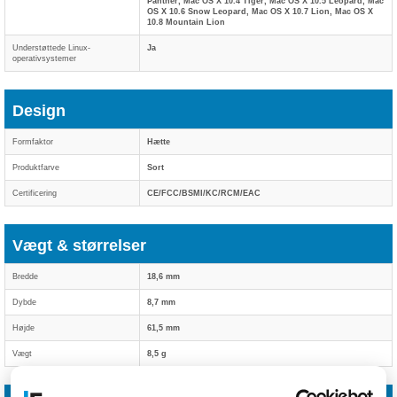
Panther, Mac OS X 10.4 Tiger, Mac OS X 10.5 Leopard, Mac
OS X 10.6 Snow Leopard, Mac OS X 10.7 Lion, Mac OS X
10.8 Mountain Lion
Understøttede Linux-
Ja
operativsystemer
Design
Formfaktor
Hætte
Produktfarve
Sort
Certificering
CE/FCC/BSMI/KC/RCM/EAC
Vægt & størrelser
Bredde
18,6 mm
Dybde
8,7 mm
Højde
61,5 mm
Vægt
8,5 g