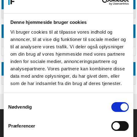
Emballage indhold
Antal pr. pakke
Ja
Denne hjemmeside bruger cookies
Andre funktioner
Vi bruger cookies til at tilpasse vores indhold og
annoncer, til at vise dig funktioner til sociale medier og
USB påkrævet
Ja
til at analysere vores trafik. Vi deler også oplysninger
USB-drevet
Ja
om din brug af vores hjemmeside med vores partnere
inden for sociale medier, annonceringspartnere og
analysepartnere. Vores partnere kan kombinere disse
Logistik data
data med andre oplysninger, du har givet dem, eller
Harmoniseret systemkode (HS)
84717070
som de har indsamlet fra din brug af deres tjenester.
Samtykkevalg
Nødvendig
Føniks Computer Aarhus
Præferencer
CVR.: 26208637
Anelystparken 33B,
8381 Tilst