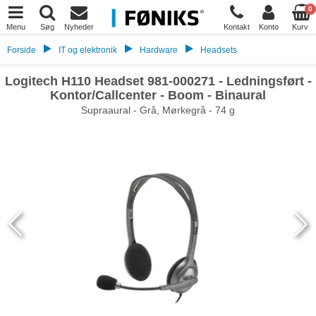
0
Menu
Søg
Nyheder
Kontakt
Konto
Kurv
Forside
IT og elektronik
Hardware
Headsets
Logitech H110 Headset 981-000271 - Ledningsført -
Kontor/Callcenter - Boom - Binaural
Supraaural - Grå, Mørkegrå - 74 g