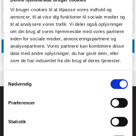
Hovedkassens længde
917 mm
(udvendigt)
Vi bruger cookies til at tilpasse vores indhold og
annoncer, til at vise dig funktioner til sociale medier og
Hovedkassen højde (udvendigt)
231 mm
til at analysere vores trafik. Vi deler også oplysninger
Hovedkassens bruttovægt
4,8 kg
(udvendigt)
om din brug af vores hjemmeside med vores partnere
inden for sociale medier, annonceringspartnere og
analysepartnere. Vores partnere kan kombinere disse
Andre funktioner
data med andre oplysninger, du har givet dem, eller
Brugervejledning
Ja
som de har indsamlet fra din brug af deres tjenester.
Samtykkevalg
Nødvendig
Føniks Computer Aarhus
Præferencer
CVR.: 26208637
Anelystparken 33B,
8381 Tilst
Generelle henvendelser:
Statistik
kontakt@fcomputer.dk