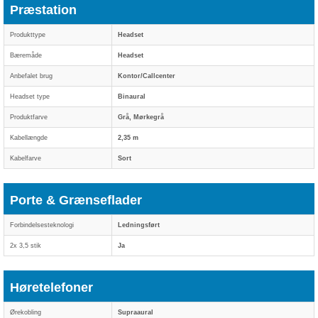
Præstation
Produkttype
Headset
Bæremåde
Headset
Anbefalet brug
Kontor/Callcenter
Headset type
Binaural
Produktfarve
Grå, Mørkegrå
Kabellængde
2,35 m
Kabelfarve
Sort
Porte & Grænseflader
Forbindelsesteknologi
Ledningsført
2x 3,5 stik
Ja
Høretelefoner
Ørekobling
Supraaural