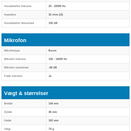
Hovedtelefon frekvens
20 - 20000 Hz
Impedens
32 ohm (Ω)
Hovedtelefon følsomhed
100 dB
Mikrofon
Mikrofontype
Boom
Mikrofon frekvens
100 - 16000 Hz
Mikrofon sensitivitet
-38 dB
Folde mikrofon
Ja
Vægt & størrelser
Bredde
144 mm
Dybde
46 mm
Højde
162 mm
Vægt
74 g