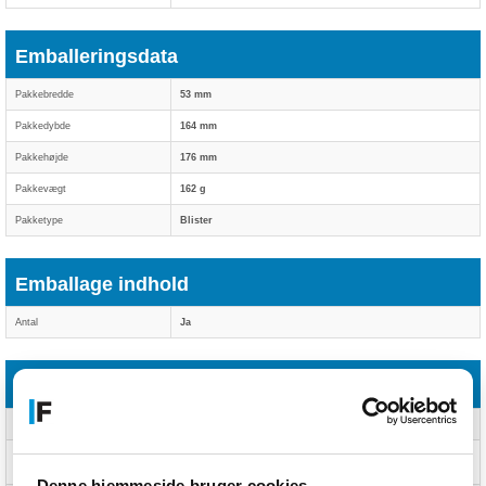
Emballeringsdata
Pakkebredde
53 mm
Pakkedybde
164 mm
Pakkehøjde
176 mm
Pakkevægt
162 g
Pakketype
Blister
Emballage indhold
Antal
Ja
Logistik data
Harmoniseret systemkode (HS)
85183000
Hovedkassens bredde
247 mm
(udvendigt)
Denne hjemmeside bruger cookies