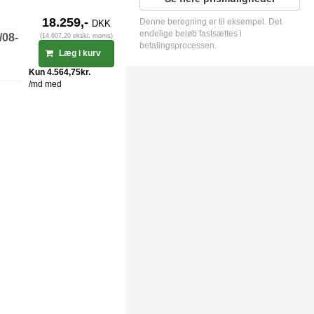
18.259,-
Denne beregning er til eksempel. Det
DKK
endelige beløb fastsættes i
/08-
(14.607,20 ekskl. moms)
betalingsprocessen.
Læg i kurv