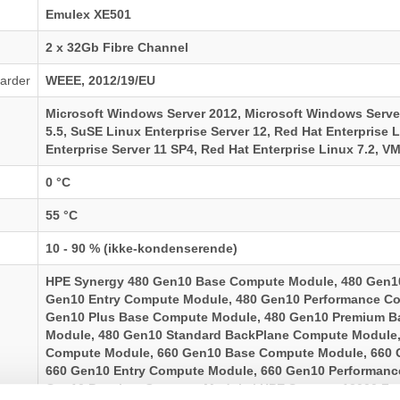
Emulex XE501
2 x 32Gb Fibre Channel
arder
WEEE, 2012/19/EU
Microsoft Windows Server 2012, Microsoft Windows Serve
5.5, SuSE Linux Enterprise Server 12, Red Hat Enterprise 
Enterprise Server 11 SP4, Red Hat Enterprise Linux 7.2, V
0 °C
55 °C
10 - 90 % (ikke-kondenserende)
HPE Synergy 480 Gen10 Base Compute Module, 480 Gen1
Gen10 Entry Compute Module, 480 Gen10 Performance C
Gen10 Plus Base Compute Module, 480 Gen10 Premium 
Module, 480 Gen10 Standard BackPlane Compute Module,
Compute Module, 660 Gen10 Base Compute Module, 660
660 Gen10 Entry Compute Module, 660 Gen10 Performanc
Gen10 Premium Compute Module ¦ HPE Synergy 12000 Fr