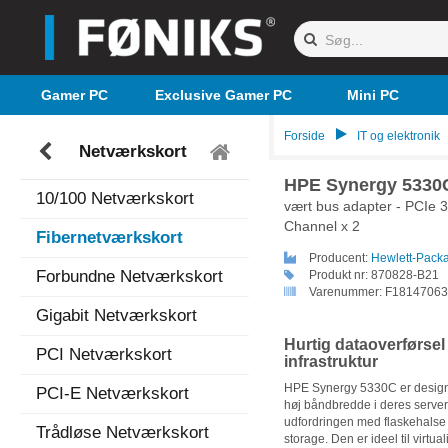
Gamer PC
Exclusive Gamer PC
Mini PC
Forside
IT og elektronik
Netværkskort
HPE Synergy 5330
10/100 Netværkskort
vært bus adapter - PCIe 
Channel x 2
Fibernetværkskort
Producent:
Hewlett-Pack
Forbundne Netværkskort
Produkt nr:
870828-B21
Varenummer:
F18147063
Gigabit Netværkskort
Hurtig dataoverførsel
PCI Netværkskort
infrastruktur
HPE Synergy 5330C er designet
PCI-E Netværkskort
høj båndbredde i deres server
udfordringen med flaskehalse 
Trådløse Netværkskort
storage. Den er ideel til virtua