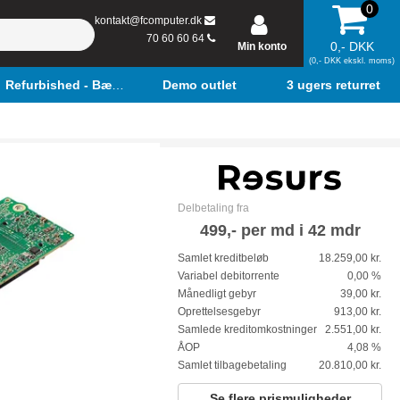
0
kontakt@fcomputer.dk
70 60 60 64
0,- DKK
Min konto
(0,- DKK ekskl. moms)
Refurbished - Bærbar
Demo outlet
3 ugers returret
Delbetaling fra
499,- per md i 42 mdr
Samlet kreditbeløb
18.259,00 kr.
Variabel debitorrente
0,00 %
Månedligt gebyr
39,00 kr.
Oprettelsesgebyr
913,00 kr.
Samlede kreditomkostninger
2.551,00 kr.
ÅOP
4,08 %
Samlet tilbagebetaling
20.810,00 kr.
Se flere prismuligheder