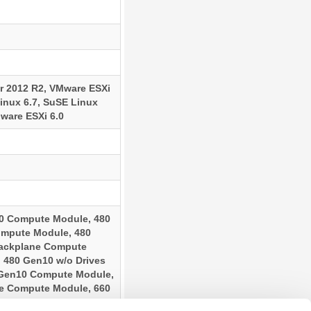
r 2012 R2, VMware ESXi
Linux 6.7, SuSE Linux
Mware ESXi 6.0
0 Compute Module, 480
ompute Module, 480
Backplane Compute
 480 Gen10 w/o Drives
 Gen10 Compute Module,
e Compute Module, 660
ame