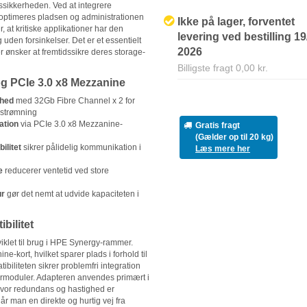
ftssikkerheden. Ved at integrere
ptimeres pladsen og administrationen
Ikke på lager, forventet
 at kritiske applikationer har den
levering ved bestilling 19
en forsinkelser. Det er et essentielt
2026
r ønsker at fremtidssikre deres storage-
Billigste fragt 0,00 kr.
g PCIe 3.0 x8 Mezzanine
ghed
med 32Gb Fibre Channel x 2 for
strømning
ation
via PCIe 3.0 x8 Mezzanine-
Gratis fragt
(Gælder op til 20 kg)
ilitet
sikrer pålidelig kommunikation i
Læs mere her
e
reducerer ventetid ved store
ur
gør det nemt at udvide kapaciteten i
bilitet
iklet til brug i HPE Synergy-rammer.
e-kort, hvilket sparer plads i forhold til
ibiliteten sikrer problemfri integration
rmoduler. Adapteren anvendes primært i
vor redundans og hastighed er
når man en direkte og hurtig vej fra