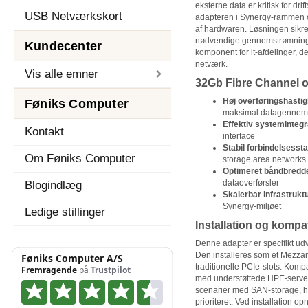
eksterne data er kritisk for dri
USB Netværkskort
adapteren i Synergy-rammen o
af hardwaren. Løsningen sikrer,
nødvendige gennemstrømning ud
Kundecenter
komponent for it-afdelinger, de
netværk.
Vis alle emner
32Gb Fibre Channel o
Høj overføringshasti
Føniks Computer
maksimal datagennem
Effektiv systemintegr
Kontakt
interface
Stabil forbindelsesstab
Om Føniks Computer
storage area networks
Optimeret båndbredd
dataoverførsler
Blogindlæg
Skalerbar infrastrukt
Synergy-miljøet
Ledige stillinger
Installation og kompati
Denne adapter er specifikt udv
Den installeres som et Mezzanin
traditionelle PCIe-slots. Kompat
med understøttede HPE-serve
scenarier med SAN-storage, h
prioriteret. Ved installation op