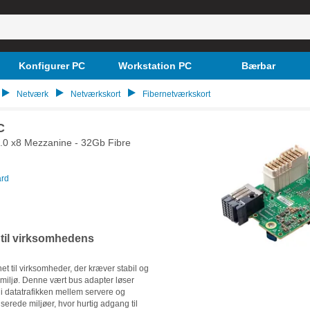
Konfigurer PC
Workstation PC
Bærbar
Netværk
Netværkskort
Fibernetværkskort
C
3.0 x8 Mezzanine - 32Gb Fibre
ard
 til virksomhedens
 til virksomheder, der kræver stabil og
miljø. Denne vært bus adapter løser
i datatrafikken mellem servere og
liserede miljøer, hvor hurtig adgang til