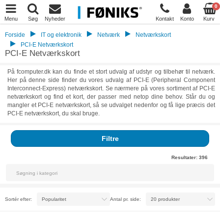
0
Menu
Søg
Nyheder
Kontakt
Konto
Kurv
Forside
IT og elektronik
Netværk
Netværkskort
PCI-E Netværkskort
PCI-E Netværkskort
På fcomputer.dk kan du finde et stort udvalg af udstyr og tilbehør til netværk.
Her på denne side finder du vores udvalg af PCI-E (Peripheral Component
Interconnect-Express) netværkskort. Se nærmere på vores sortiment af PCI-E
netværkskort og find et kort, der passer med netop dine behov. Står du og
mangler et PCI-E netværkskort, så se udvalget nedenfor og få lige præcis det
PCI-E netværkskort, du skal bruge.
Filtre
Resultater:
396
Sortér efter:
Antal pr. side: