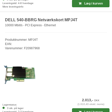
Leveringstid: 4-8 hverdage
Læg i kurven
Mere leveringsinfo
DELL 540-BBRG Netværkskort MPJ4T
10000 Mbit/s - PCI Express - Ethernet
Produktnummer: MPJ4T
EAN:
Varenummer: F20987968
2.013,-
DKK
(1.610,40 ekskl. moms)
Lagerstatus:
3 stk. på lager
Leveringstid: 2-3 hverdage