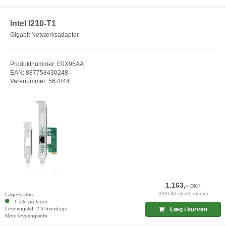
Intel I210-T1
Gigabit Netværksadapter
Produktnummer: E0X95AA
EAN: 887758430248
Varenummer: 567844
1.163,-
DKK
(930,40 ekskl. moms)
Lagerstatus:
1 stk. på lager
Leveringstid: 2-3 hverdage
Læg i kurven
Mere leveringsinfo