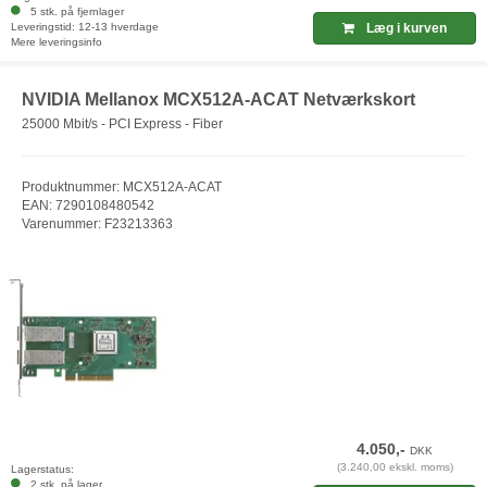
5 stk. på fjernlager
Leveringstid: 12-13 hverdage
Læg i kurven
Mere leveringsinfo
NVIDIA Mellanox MCX512A-ACAT Netværkskort
25000 Mbit/s - PCI Express - Fiber
Produktnummer: MCX512A-ACAT
EAN: 7290108480542
Varenummer: F23213363
4.050,-
DKK
(3.240,00 ekskl. moms)
Lagerstatus:
2 stk. på lager