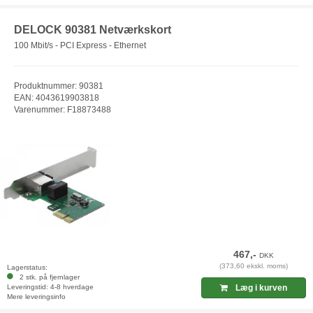
DELOCK 90381 Netværkskort
100 Mbit/s - PCI Express - Ethernet
Produktnummer: 90381
EAN: 4043619903818
Varenummer: F18873488
467,-
DKK
(373,60 ekskl. moms)
Lagerstatus:
2 stk. på fjernlager
Leveringstid: 4-8 hverdage
Læg i kurven
Mere leveringsinfo