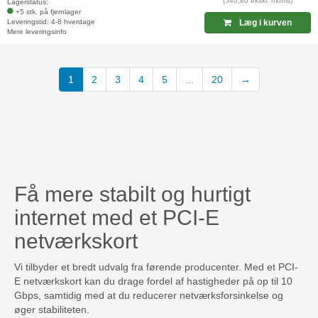
(540,80 ekskl. moms)
Lagerstatus:
+5 stk. på fjernlager
Leveringstid: 4-8 hverdage
Læg i kurven
Mere leveringsinfo
(current)
1
2
3
4
5
...
20
→
Få mere stabilt og hurtigt
internet med et PCI-E
netværkskort
Vi tilbyder et bredt udvalg fra førende producenter. Med et PCI-
E netværkskort kan du drage fordel af hastigheder på op til 10
Gbps, samtidig med at du reducerer netværksforsinkelse og
øger stabiliteten.