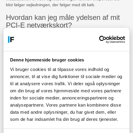
blot følger vejledningen, der følger med dit køb.
Hvordan kan jeg måle ydelsen af mit
PCI-E netværkskort?
Du kan bruge programmet 'Task Manager' i Windows eller en
tredjeparts software som 'Speedtest.net' for at måle
hastigheden.
Hvordan ved jeg, om mit PCI-E
Denne hjemmeside bruger cookies
netværkskort fungerer korrekt?
Vi bruger cookies til at tilpasse vores indhold og
annoncer, til at vise dig funktioner til sociale medier og
Hvis din forbindelse er stabil og hurtig, så fungerer dit PCI-E
netværkskort korrekt.
til at analysere vores trafik. Vi deler også oplysninger
om din brug af vores hjemmeside med vores partnere
Hvad er forskellen mellem et PCI og
inden for sociale medier, annonceringspartnere og
PCI-E netværkskort?
analysepartnere. Vores partnere kan kombinere disse
data med andre oplysninger, du har givet dem, eller
PCI-E er en nyere teknologi, som tillader en højere hastighed
som de har indsamlet fra din brug af deres tjenester.
end PCI. Derudover kræver et PCI-E kort mindre plads og færre
ressourcer end et PCI kort.