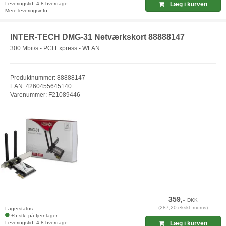
Leveringstid: 4-8 hverdage
Læg i kurven
Mere leveringsinfo
INTER-TECH DMG-31 Netværkskort 88888147
300 Mbit/s - PCI Express - WLAN
Produktnummer: 88888147
EAN: 4260455645140
Varenummer: F21089446
359,-
DKK
(287,20 ekskl. moms)
Lagerstatus:
+5 stk. på fjernlager
Leveringstid: 4-8 hverdage
Læg i kurven