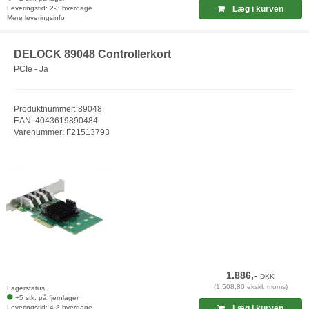
Leveringstid: 2-3 hverdage
Læg i kurven
Mere leveringsinfo
DELOCK 89048 Controllerkort
PCIe - Ja
Produktnummer: 89048
EAN: 4043619890484
Varenummer: F21513793
1.886,-
DKK
(1.508,80 ekskl. moms)
Lagerstatus:
+5 stk. på fjernlager
Leveringstid: 4-8 hverdage
Læg i kurven