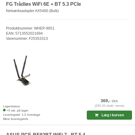
FG Trådløs WiFi 6E + BT 5.3 PCIe
Netværksadapter AX5400 (Bulk)
Produktnummer: WHEP-9651
EAN: 5713552021694
Varenummer: F25353313
369,-
DKK
(295,20 ekskl. moms)
Lagerstatus:
+5 stk. på lager
Leveringstid: 1-2 hverdage
Læg i kurven
Mere leveringsinfo
ASUS PCE-BE92BT WiFi 7 - BT 5.4