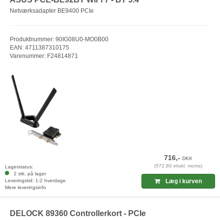
Netværksadapter BE9400 PCIe
Produktnummer: 90IG08U0-MO0B00
EAN: 4711387310175
Varenummer: F24814871
716,-
DKK
(572,80 ekskl. moms)
Lagerstatus:
2 stk. på lager
Leveringstid: 1-2 hverdage
Læg i kurven
Mere leveringsinfo
DELOCK 89360 Controllerkort - PCIe