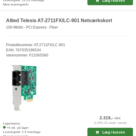
Leveringstid: 12-13 hverdage
Læg i kurven
Mere leveringsinfo
Allied Telesis AT-2711FX/LC-901 Netværkskort
100 Mbit/s - PCI Express - Fiber
Produktnummer: AT-2711FX/LC-901
EAN: 767035196534
Varenummer: F21065560
2.319,-
DKK
(1.855,20 ekskl. moms)
Lagerstatus:
+5 stk. på lager
Leveringstid: 2-3 hverdage
Læg i kurven