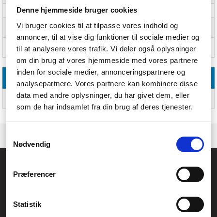
Denne hjemmeside bruger cookies
Opbevaringstemperatur (T-T)
-25 - 85 °C
Vi bruger cookies til at tilpasse vores indhold og
Relativ luftfugtighed ved drift
5 - 95%
(H-H)
annoncer, til at vise dig funktioner til sociale medier og
Relativ luftfugtighed ved
5 - 95%
til at analysere vores trafik. Vi deler også oplysninger
opbevaring (H-H)
om din brug af vores hjemmeside med vores partnere
inden for sociale medier, annonceringspartnere og
Logistik data
analysepartnere. Vores partnere kan kombinere disse
data med andre oplysninger, du har givet dem, eller
Produkter pr. hovedkasse
20 stk
(udvendigt)
som de har indsamlet fra din brug af deres tjenester.
Samtykkevalg
Nødvendig
Føniks Computer Aarhus
Præferencer
CVR.: 26208637
Anelystparken 33B,
8381 Tilst
Generelle henvendelser:
Statistik