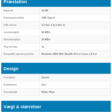
Præstation
Kapacitet
16 GB
Enhedsgrænseflade
USB Type-A
USB version
3.2 Gen 1 (3.1 Gen 1)
Læsehastighed
60 MB/s
Skrivehastighed
20 MB/s
Plug and play
Ja
Kompatible operativsystemer
Windows 2000 SP4+ MacOS 10.5.x+ Linux v.2.6.x+
Design
Formfaktor
Svirvel
Produktfarve
Sort
Husmateriale
Metal, Plast
Vægt & størrelser