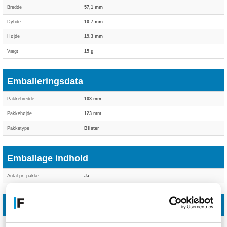
Bredde
57,1 mm
Dybde
10,7 mm
Højde
19,3 mm
Vægt
15 g
Emballeringsdata
Pakkebredde
103 mm
Pakkehøjde
123 mm
Pakketype
Blister
Emballage indhold
Antal pr. pakke
Ja
Driftsbetingelser
Driftstemperatur (T-T)
0 - 70 °C