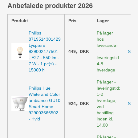
Anbefalede produkter 2026
Produkt
Pris
Lager
Philips
På lager
8719514301429
hos
Lyspære
leverandør
929002477501
449,-
DKK
-
Se p
- E27 - 550 lm -
leveringstid:
7 W - 1 pc(s) -
4-8
15000 h
hverdage
På lager -
Philips Hue
leveringstid:
White and Color
1-2
ambiance GU10
hverdage,
924,-
DKK
Se p
Smart Home
ved
929003666502
bestilling
- Hvid
inden kl.
14.00
På lager -