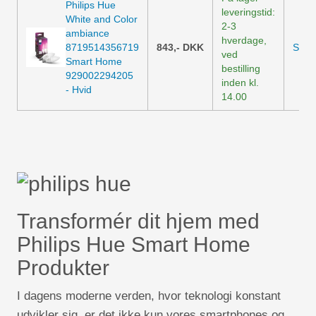
Philips Hue
leveringstid:
White and Color
2-3
ambiance
hverdage,
8719514356719
843,-
DKK
Se p
ved
Smart Home
bestilling
929002294205
inden kl.
- Hvid
14.00
Transformér dit hjem med
Philips Hue Smart Home
Produkter
I dagens moderne verden, hvor teknologi konstant
udvikler sig, er det ikke kun vores smartphones og