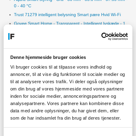
0 - 40 °C
Trust 71279 intelligent belysning Smart pære Hvid Wi-Fi
Govee Smart Home - Transparent - Intelligent lyskæde - 1
stk
Philips Hue Pære
Philips Hue Tilbehør
Denne hjemmeside bruger cookies
Vi bruger cookies til at tilpasse vores indhold og
annoncer, til at vise dig funktioner til sociale medier og
Relaterede artikler
til at analysere vores trafik. Vi deler også oplysninger
Philips Hue Soft Security
om din brug af vores hjemmeside med vores partnere
inden for sociale medier, annonceringspartnere og
Spar MANGE penge på elregningen med Philips Hue
analysepartnere. Vores partnere kan kombinere disse
Philips Hue Outdoor
data med andre oplysninger, du har givet dem, eller
Philips Hue PC-gaming
som de har indsamlet fra din brug af deres tjenester.
Samtykkevalg