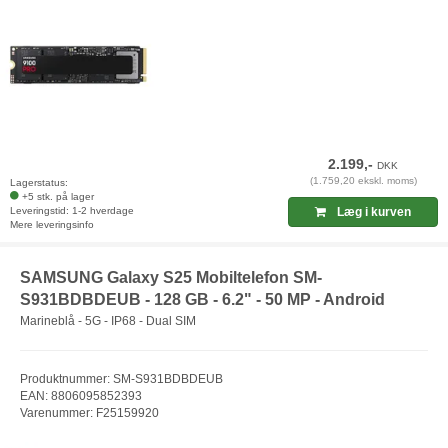
2.199,-
DKK
(1.759,20 ekskl. moms)
Lagerstatus:
+5 stk. på lager
Leveringstid: 1-2 hverdage
Læg i kurven
Mere leveringsinfo
SAMSUNG Galaxy S25 Mobiltelefon SM-
S931BDBDEUB - 128 GB - 6.2" - 50 MP - Android
Marineblå - 5G - IP68 - Dual SIM
Produktnummer: SM-S931BDBDEUB
EAN: 8806095852393
Varenummer: F25159920