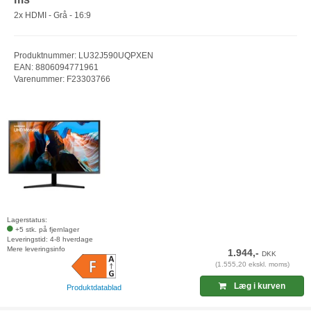
2x HDMI - Grå - 16:9
Produktnummer: LU32J590UQPXEN
EAN: 8806094771961
Varenummer: F23303766
Lagerstatus:
+5 stk. på fjernlager
Leveringstid: 4-8 hverdage
Mere leveringsinfo
1.944,-
DKK
(1.555,20 ekskl. moms)
Læg i kurven
Produktdatablad