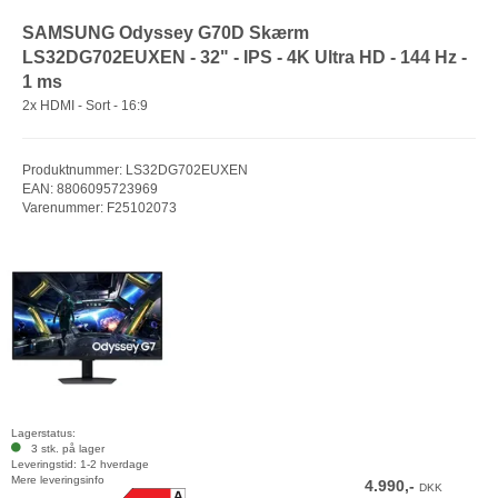
SAMSUNG Odyssey G70D Skærm
LS32DG702EUXEN - 32" - IPS - 4K Ultra HD - 144 Hz -
1 ms
2x HDMI - Sort - 16:9
Produktnummer: LS32DG702EUXEN
EAN: 8806095723969
Varenummer: F25102073
Lagerstatus:
3 stk. på lager
Leveringstid: 1-2 hverdage
Mere leveringsinfo
4.990,-
DKK