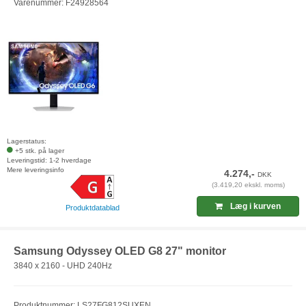
Varenummer: F24928564
Lagerstatus:
+5 stk. på lager
Leveringstid: 1-2 hverdage
Mere leveringsinfo
4.274,-
DKK
(3.419,20 ekskl. moms)
Læg i kurven
Produktdatablad
Samsung Odyssey OLED G8 27" monitor
3840 x 2160 - UHD 240Hz
Produktnummer: LS27FG812SUXEN