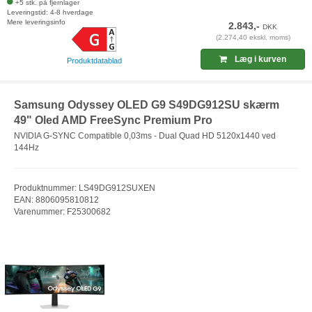
+5 stk. på fjernlager
Leveringstid: 4-8 hverdage
Mere leveringsinfo
2.843,-
DKK
(2.274,40 ekskl. moms)
Læg i kurven
Produktdatablad
Samsung Odyssey OLED G9 S49DG912SU skærm
49" Oled AMD FreeSync Premium Pro
NVIDIA G-SYNC Compatible 0,03ms - Dual Quad HD 5120x1440 ved
144Hz
Produktnummer: LS49DG912SUXEN
EAN: 8806095810812
Varenummer: F25300682