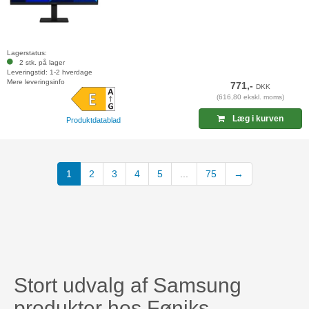
Lagerstatus:
2 stk. på lager
Leveringstid: 1-2 hverdage
Mere leveringsinfo
771,-
DKK
(616,80 ekskl. moms)
Læg i kurven
Produktdatablad
1
2
3
4
5
...
75
→
Stort udvalg af Samsung
produkter hos Føniks