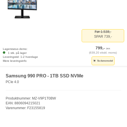
Før 1.538,-
SPAR 739,-
799,-
Lagerstatus demo:
DKK
(639,20 ekskl. moms)
1 stk. på lager
Leveringstid: 1-2 hverdage
Mere leveringsinfo
Se demomodel
Samsung 990 PRO - 1TB SSD NVMe
PCIe 4.0
Produktnummer: MZ-V9P1T0BW
EAN: 8806094215021
Varenummer: F23155819