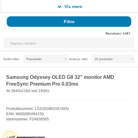
Vis mere
Filtre
Resultater:
1487
Sortér efter:
Antal pr. side:
Samsung Odyssey OLED G8 32" monitor AMD
FreeSync Premium Pro 0,03ms
4k 3840x2160 ved 240Hz.
Produktnummer: LS32DG802SUXEN
EAN: 8806095494159
Varenummer: F24928565