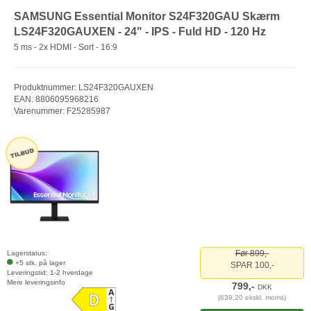
SAMSUNG Essential Monitor S24F320GAU Skærm
LS24F320GAUXEN - 24" - IPS - Fuld HD - 120 Hz
5 ms - 2x HDMI - Sort - 16:9
Produktnummer: LS24F320GAUXEN
EAN: 8806095968216
Varenummer: F25285987
Før 899,-
Lagerstatus:
+5 stk. på lager
SPAR 100,-
Leveringstid: 1-2 hverdage
Mere leveringsinfo
799,-
DKK
(639,20 ekskl. moms)