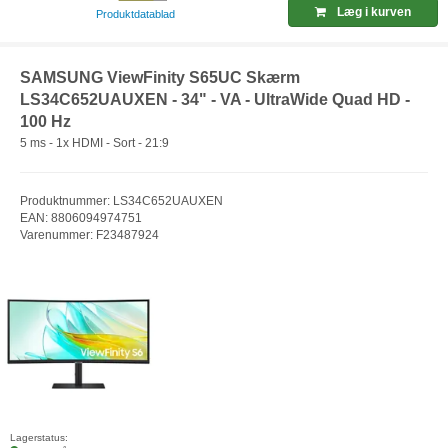
Læg i kurven
Produktdatablad
SAMSUNG ViewFinity S65UC Skærm
LS34C652UAUXEN - 34" - VA - UltraWide Quad HD -
100 Hz
5 ms - 1x HDMI - Sort - 21:9
Produktnummer: LS34C652UAUXEN
EAN: 8806094974751
Varenummer: F23487924
Lagerstatus: