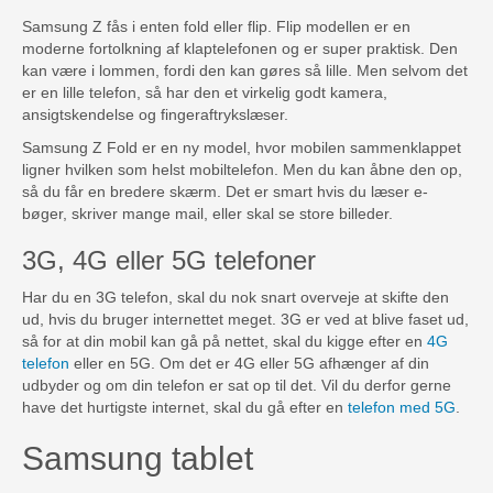
Samsung Z fås i enten fold eller flip. Flip modellen er en
moderne fortolkning af klaptelefonen og er super praktisk. Den
kan være i lommen, fordi den kan gøres så lille. Men selvom det
er en lille telefon, så har den et virkelig godt kamera,
ansigtskendelse og fingeraftrykslæser.
Samsung Z Fold er en ny model, hvor mobilen sammenklappet
ligner hvilken som helst mobiltelefon. Men du kan åbne den op,
så du får en bredere skærm. Det er smart hvis du læser e-
bøger, skriver mange mail, eller skal se store billeder.
3G, 4G eller 5G telefoner
Har du en 3G telefon, skal du nok snart overveje at skifte den
ud, hvis du bruger internettet meget. 3G er ved at blive faset ud,
så for at din mobil kan gå på nettet, skal du kigge efter en
4G
telefon
eller en 5G. Om det er 4G eller 5G afhænger af din
udbyder og om din telefon er sat op til det. Vil du derfor gerne
have det hurtigste internet, skal du gå efter en
telefon med 5G
.
Samsung tablet