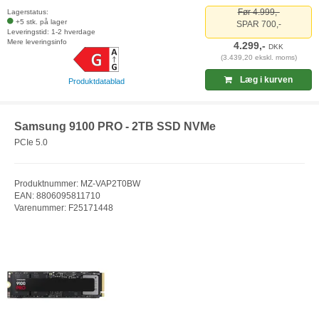
Før 4.999,-
Lagerstatus:
+5 stk. på lager
SPAR 700,-
Leveringstid: 1-2 hverdage
Mere leveringsinfo
4.299,-
DKK
(3.439,20 ekskl. moms)
Læg i kurven
Produktdatablad
Samsung 9100 PRO - 2TB SSD NVMe
PCIe 5.0
Produktnummer: MZ-VAP2T0BW
EAN: 8806095811710
Varenummer: F25171448