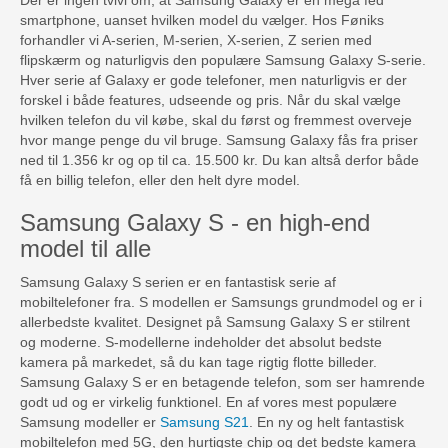
smartphone, uanset hvilken model du vælger. Hos Føniks
forhandler vi A-serien, M-serien, X-serien, Z serien med
flipskærm og naturligvis den populære Samsung Galaxy S-serie.
Hver serie af Galaxy er gode telefoner, men naturligvis er der
forskel i både features, udseende og pris. Når du skal vælge
hvilken telefon du vil købe, skal du først og fremmest overveje
hvor mange penge du vil bruge. Samsung Galaxy fås fra priser
ned til 1.356 kr og op til ca. 15.500 kr. Du kan altså derfor både
få en billig telefon, eller den helt dyre model.
Samsung Galaxy S - en high-end
model til alle
Samsung Galaxy S serien er en fantastisk serie af
mobiltelefoner fra. S modellen er Samsungs grundmodel og er i
allerbedste kvalitet. Designet på Samsung Galaxy S er stilrent
og moderne. S-modellerne indeholder det absolut bedste
kamera på markedet, så du kan tage rigtig flotte billeder.
Samsung Galaxy S er en betagende telefon, som ser hamrende
godt ud og er virkelig funktionel. En af vores mest populære
Samsung modeller er
Samsung S21
. En ny og helt fantastisk
mobiltelefon med 5G, den hurtigste chip og det bedste kamera