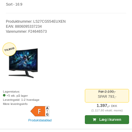
Sort - 16:9
Produktnummer: LS27CG554EUXEN
EAN: 8806095337234
Varenummer: F24646573
Før 2.190,-
Lagerstatus:
+5 stk. på lager
SPAR 793,-
Leveringstid: 1-2 hverdage
Mere leveringsinfo
1.397,-
DKK
(1.117,60 ekskl. moms)
Læg i kurven
Produktdatablad