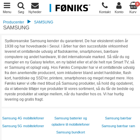
0
Menu
Søg
Nyheder
Kontakt
Konto
Kurv
Producenter
SAMSUNG
SAMSUNG
Sydkoreanske Samsung kender du garanteret. De har eksisteret siden år
1938 og har hovedsæde i Seoul. I årtier har den succesfulde virksomhed
leveret et omfattende udvalg af fladskærme, smartphones, bærbare
computere og andet hardware, til det internationale marked. Så står du og
mangler en ny Galaxy telefon, en ny tablet eller et af de helt nye Smart TV, så
er Samsung et oplagt valg. Hos Føniks Computer har vi et omfattende udvalg
fra den anerkendte producent, som inkluderer bland andet harddiske, flash
kort, harddiske og SSD'er, printere, smartphones og meget meget mere. Hos
Føniks kører vi ofte med tilbud på Samsung produkter, så hold dig opdateret,
da vi løbende tilføjer nye produkter til vores sortiment, så du får de bedste og
nyeste produkter at vælge mellem, når du handler hos os. Vi har hurtig
levering og gratis fragt.
Samsung 4G mobiltelefoner
Samsung batterier og
Samsung bærbar
opladere til mobiltelefoner
Samsung 5G mobiltelefoner
Samsung bærbar ram
Samsung bundkort