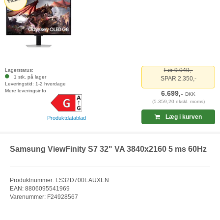
Før 9.049,-
Lagerstatus:
1 stk. på lager
SPAR 2.350,-
Leveringstid: 1-2 hverdage
Mere leveringsinfo
6.699,-
DKK
(5.359,20 ekskl. moms)
Læg i kurven
Produktdatablad
Samsung ViewFinity S7 32" VA 3840x2160 5 ms 60Hz
Produktnummer: LS32D700EAUXEN
EAN: 8806095541969
Varenummer: F24928567