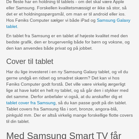
De fleste har en holdning til tablets - om det skal være Apple
eller Samsung. Forskellen kvalitetsmæssigt er ikke så stor, så
det er et holdningsspørgsmål, om man er til android eller ios.
Hos Føniks Computer sælger vi både iPad og
Samsung Galaxy
tablet.
En tablet fra Samsung er en tablet af højeste kvalitet med den
bedste grafik, den er brugervenlig både for børn og voksne, og
den kan anvendes både privat og på jobbet.
Cover til tablet
Har du lige investeret i en ny Samsung Galaxy tablet, og vil du
gerne undgå en ridset og smadret skærm? Det kan vi hos
Føniks Computer godt forstå. Det ville være virkelig ærgerligt
lige at have købt en helt ny tablet, og så går den i stykker med
det samme. Derfor anbefaler vi også, at du anskaffer dig et
tablet cover fra Samsung
, så du kan passe godt på din tablet.
Tablet covers fra Samsung fås i sort, bronze, angora-blå,
pinkguld mm. Der er altså virkelig mange forskellige flotte covers
til din tablet.
Med Samsung Smart TV får