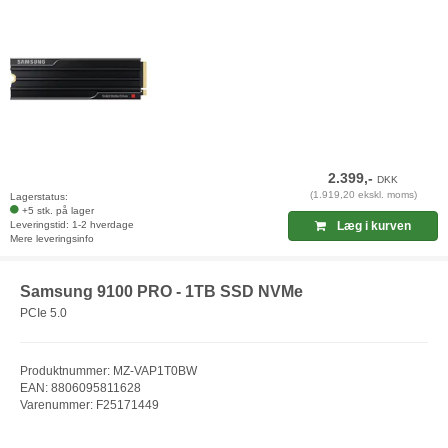
2.399,-
DKK
(1.919,20 ekskl. moms)
Lagerstatus:
+5 stk. på lager
Leveringstid: 1-2 hverdage
Læg i kurven
Mere leveringsinfo
Samsung 9100 PRO - 1TB SSD NVMe
PCIe 5.0
Produktnummer: MZ-VAP1T0BW
EAN: 8806095811628
Varenummer: F25171449