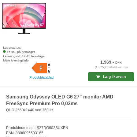
Lagerstatus:
+5 stk. på fjernlager
Leveringstid: 12-13 hverdage
Mere leveringsinfo
1.969,-
DKK
(1.575,20 ekskl. moms)
Læg i kurven
Produktdatablad
Samsung Odyssey OLED G6 27" monitor AMD
FreeSync Premium Pro 0,03ms
QHD 2560x1440 ved 360Hz
Produktnummer: LS27DG602SUXEN
EAN: 8806095503165