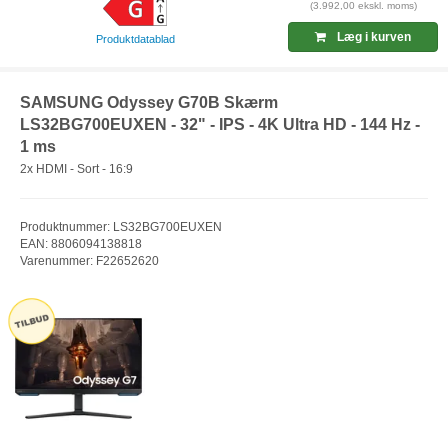
(3.992,00 ekskl. moms)
Læg i kurven
Produktdatablad
SAMSUNG Odyssey G70B Skærm
LS32BG700EUXEN - 32" - IPS - 4K Ultra HD - 144 Hz -
1 ms
2x HDMI - Sort - 16:9
Produktnummer: LS32BG700EUXEN
EAN: 8806094138818
Varenummer: F22652620