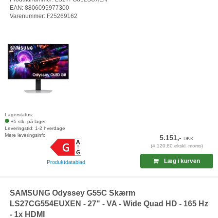
EAN: 8806095977300
Varenummer: F25269162
Lagerstatus:
+5 stk. på lager
Leveringstid: 1-2 hverdage
Mere leveringsinfo
5.151,-
DKK
(4.120,80 ekskl. moms)
Læg i kurven
Produktdatablad
SAMSUNG Odyssey G55C Skærm
LS27CG554EUXEN - 27" - VA - Wide Quad HD - 165 Hz
- 1x HDMI