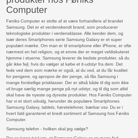
Computer
Føniks Computer er stolte af at være forhandlere af brandet
Samsung. Det er et verdenskendt brand, som producerer
teknologiske produkter i verdensklasse. Alle kender dem, og
især deres Smartphones serie Samsung Galaxy er et super
populært mærke. Om man er til smartphone eller iPhone, er ofte
nærmest en hel religion, og et emne der er meget veldiskuteret
hjemme i stuerne. Samsung leverer de bedste produkter, så du
går ikke fejl, hvis du vælger at købe et it-udstyr fra dem. Det
fede ved dem som mærke er også, at du ved, at du får kvalitet
for pengene, og apropos de der penge, så fås Samsung i
mange forskellige prisklasser. Der er altså både til dig som ikke
vil bruge særlig mange penge på nyt udstyr, og til dig som altid
skal have de nyeste og dyreste produkter. Hos Føniks Computer
har vi et stort udvalg, herunder de populære Smartphones
Samsung Galaxy, tablets, høretelefoner, bærbar osv. Du er i
hvert fald garanteret et bredt sortiment af Samsung hos Føniks
Computer.
Samsung telefon - hvilken skal jeg vælge?
Der er ingen tvivl om, at Samsung Galaxy er en mega fed