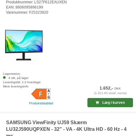
Produktnummer: LS27F612EAUXEN
EAN: 8806095896199
Varenummer: F25323920
Lagerstatus:
4 stk. på lager
Leveringstid: 1-2 hverdage
Mere leveringsinfo
1.652,-
DKK
(1.321,60 ekskl. moms)
Læg i kurven
Produktdatablad
SAMSUNG ViewFinity UJ59 Skærm
LU32J590UQPXEN - 32" - VA - 4K Ultra HD - 60 Hz - 4
ms