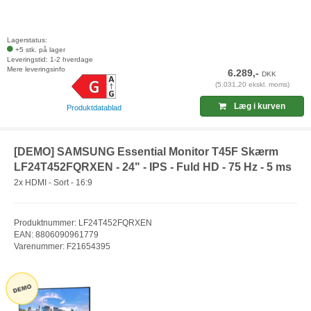
Lagerstatus:
+5 stk. på lager
Leveringstid: 1-2 hverdage
Mere leveringsinfo
6.289,-
DKK
(5.031,20 ekskl. moms)
Læg i kurven
Produktdatablad
[DEMO] SAMSUNG Essential Monitor T45F Skærm
LF24T452FQRXEN - 24" - IPS - Fuld HD - 75 Hz - 5 ms
2x HDMI - Sort - 16:9
Produktnummer: LF24T452FQRXEN
EAN: 8806090961779
Varenummer: F21654395