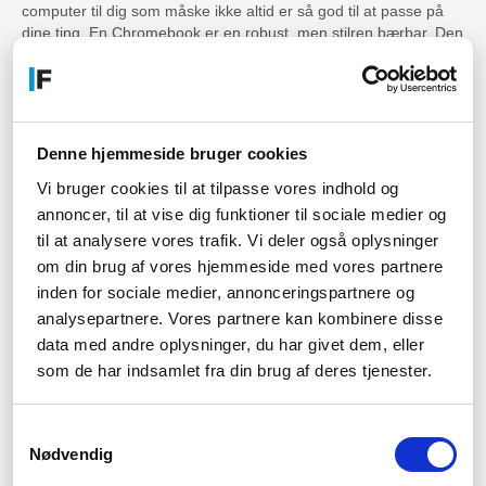
computer til dig som måske ikke altid er så god til at passe på
dine ting. En Chromebook er en robust, men stilren bærbar. Den
er lavet til at kunne modstå lettere stød og fald. En Chromebook
har 16 Gb Ram, og har altså mere plads til spil en Galaxy book.
Begge pc'er har en skærmstørrelse på 13,3 tommer, så de er
lige store.
Denne hjemmeside bruger cookies
Chromebook'en er den billigste model, og fås helt ned til 2.700
kr. De bliver derfor også ofte anvendt af studerende.
Vi bruger cookies til at tilpasse vores indhold og
annoncer, til at vise dig funktioner til sociale medier og
Der er ingen tvivl om, at begge bærbar computer er gode, så du
kan frit vælge.
til at analysere vores trafik. Vi deler også oplysninger
om din brug af vores hjemmeside med vores partnere
Samsung Galaxy Buds
inden for sociale medier, annonceringspartnere og
analysepartnere. Vores partnere kan kombinere disse
Med
Samsung Galaxy Buds
får du earpods til billige penge. De
data med andre oplysninger, du har givet dem, eller
fås i flere forskellige farver, og har en helt fantastisk lyd.
som de har indsamlet fra din brug af deres tjenester.
Samsung Galaxy Buds kører på bluetooth, har aktiv støjfjernelse
og har 3 indbyggede mikrofoner. Det er altså et sæt super fede
in ear høretelefoner, som du kan bruge i mange timer i træk.
Samtykkevalg
Nødvendig
Har du nogle spørgsmål til