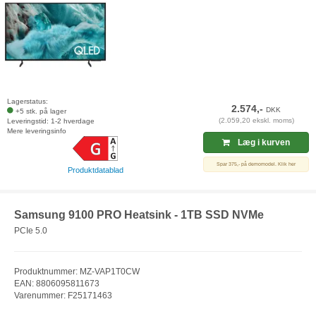
Lagerstatus:
2.574,-
DKK
+5 stk. på lager
(2.059,20 ekskl. moms)
Leveringstid: 1-2 hverdage
Mere leveringsinfo
Læg i kurven
Spar 375,- på demomodel. Klik her
Produktdatablad
Samsung 9100 PRO Heatsink - 1TB SSD NVMe
PCIe 5.0
Produktnummer: MZ-VAP1T0CW
EAN: 8806095811673
Varenummer: F25171463