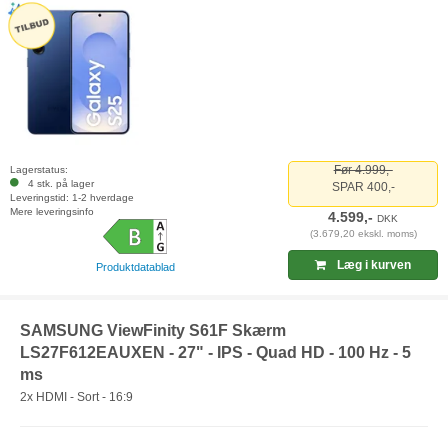
Før 4.999,-
Lagerstatus:
4 stk. på lager
SPAR 400,-
Leveringstid: 1-2 hverdage
Mere leveringsinfo
4.599,-
DKK
(3.679,20 ekskl. moms)
Læg i kurven
Produktdatablad
SAMSUNG ViewFinity S61F Skærm
LS27F612EAUXEN - 27" - IPS - Quad HD - 100 Hz - 5
ms
2x HDMI - Sort - 16:9