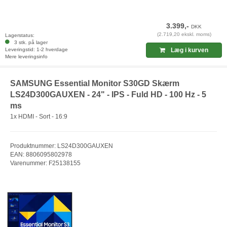
3.399,-
DKK
(2.719,20 ekskl. moms)
Lagerstatus:
3 stk. på lager
Leveringstid: 1-2 hverdage
Læg i kurven
Mere leveringsinfo
SAMSUNG Essential Monitor S30GD Skærm
LS24D300GAUXEN - 24" - IPS - Fuld HD - 100 Hz - 5
ms
1x HDMI - Sort - 16:9
Produktnummer: LS24D300GAUXEN
EAN: 8806095802978
Varenummer: F25138155