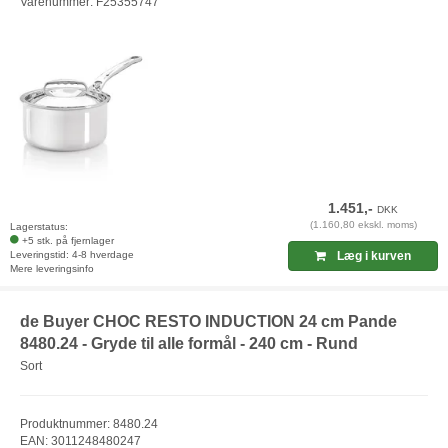
Varenummer: F25355747
1.451,-
DKK
(1.160,80 ekskl. moms)
Lagerstatus:
+5 stk. på fjernlager
Leveringstid: 4-8 hverdage
Læg i kurven
Mere leveringsinfo
de Buyer CHOC RESTO INDUCTION 24 cm Pande
8480.24 - Gryde til alle formål - 240 cm - Rund
Sort
Produktnummer: 8480.24
EAN: 3011248480247