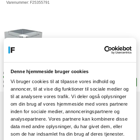
Varenummer: F25355791
708,-
DKK
Denne hjemmeside bruger cookies
(566,40 ekskl. moms)
Lagerstatus:
+5 stk. på fjernlager
Vi bruger cookies til at tilpasse vores indhold og
Leveringstid: 4-8 hverdage
Læg i kurven
Mere leveringsinfo
annoncer, til at vise dig funktioner til sociale medier og
til at analysere vores trafik. Vi deler også oplysninger
om din brug af vores hjemmeside med vores partnere
1
2
3
4
5
→
inden for sociale medier, annonceringspartnere og
analysepartnere. Vores partnere kan kombinere disse
data med andre oplysninger, du har givet dem, eller
som de har indsamlet fra din brug af deres tjenester.