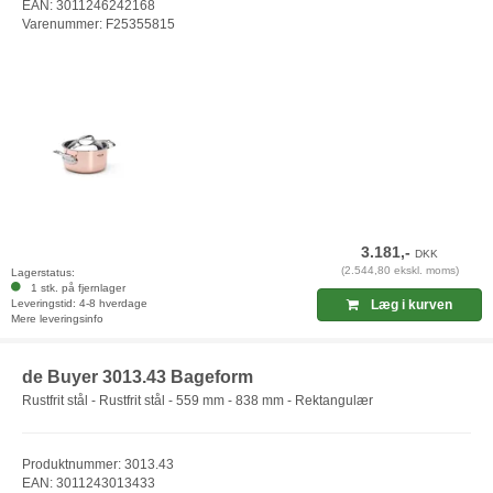
EAN: 3011246242168
Varenummer: F25355815
3.181,-
DKK
(2.544,80 ekskl. moms)
Lagerstatus:
1 stk. på fjernlager
Leveringstid: 4-8 hverdage
Læg i kurven
Mere leveringsinfo
de Buyer 3013.43 Bageform
Rustfrit stål - Rustfrit stål - 559 mm - 838 mm - Rektangulær
Produktnummer: 3013.43
EAN: 3011243013433