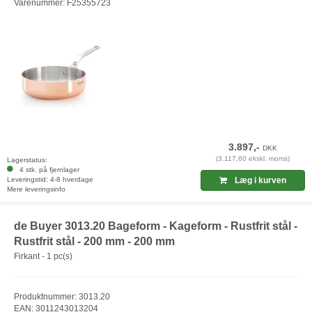
Varenummer: F25355723
3.897,-
DKK
(3.117,60 ekskl. moms)
Lagerstatus:
4 stk. på fjernlager
Leveringstid: 4-8 hverdage
Læg i kurven
Mere leveringsinfo
de Buyer 3013.20 Bageform - Kageform - Rustfrit stål -
Rustfrit stål - 200 mm - 200 mm
Firkant - 1 pc(s)
Produktnummer: 3013.20
EAN: 3011243013204