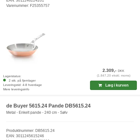
EAN: 3011246224201
Varenummer: F25355757
2.309,-
DKK
(1.847,20 ekskl. moms)
Lagerstatus:
2 stk. på fjernlager
Leveringstid: 4-8 hverdage
Læg i kurven
Mere leveringsinfo
de Buyer 5615.24 Pande DB5615.24
Metal - Enkelt pande - 240 cm - Sølv
Produktnummer: DB5615.24
EAN: 3011245615246