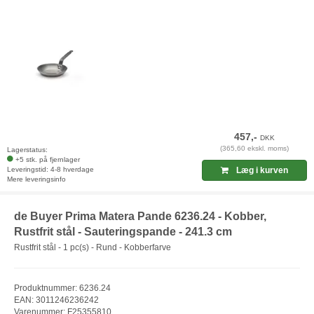
457,-
DKK
(365,60 ekskl. moms)
Lagerstatus:
+5 stk. på fjernlager
Leveringstid: 4-8 hverdage
Læg i kurven
Mere leveringsinfo
de Buyer Prima Matera Pande 6236.24 - Kobber,
Rustfrit stål - Sauteringspande - 241.3 cm
Rustfrit stål - 1 pc(s) - Rund - Kobberfarve
Produktnummer: 6236.24
EAN: 3011246236242
Varenummer: F25355810