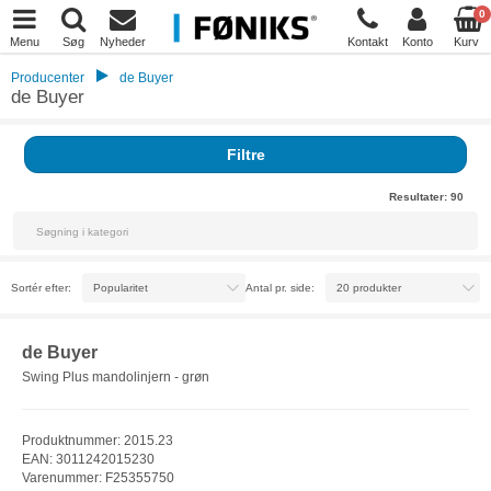
0
Menu
Søg
Nyheder
Kontakt
Konto
Kurv
Producenter
de Buyer
de Buyer
Filtre
Resultater:
90
Sortér efter:
Antal pr. side:
de Buyer
Swing Plus mandolinjern - grøn
Produktnummer: 2015.23
EAN: 3011242015230
Varenummer: F25355750