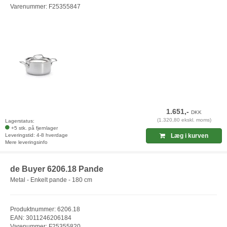
Varenummer: F25355847
1.651,-
DKK
(1.320,80 ekskl. moms)
Lagerstatus:
+5 stk. på fjernlager
Leveringstid: 4-8 hverdage
Læg i kurven
Mere leveringsinfo
de Buyer 6206.18 Pande
Metal - Enkelt pande - 180 cm
Produktnummer: 6206.18
EAN: 3011246206184
Varenummer: F25355820