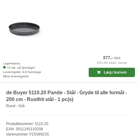
377,-
DKK
(301,60 ekskl. moms)
Lagerstatus:
+5 stk. på fjernlager
Leveringstid: 4-8 hverdage
Læg i kurven
Mere leveringsinfo
de Buyer 5110.20 Pande - Stål - Gryde til alle formål -
200 cm - Rustfrit stål - 1 pc(s)
Rund - Grå
Produktnummer: 5110.20
EAN: 3011245110208
Varenummer: F25589235