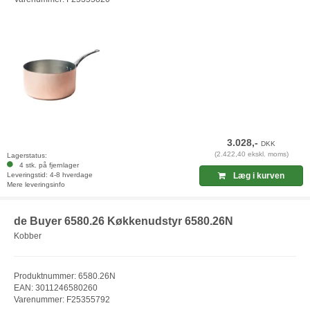
3.028,-
DKK
(2.422,40 ekskl. moms)
Lagerstatus:
4 stk. på fjernlager
Leveringstid: 4-8 hverdage
Læg i kurven
Mere leveringsinfo
de Buyer 6580.26 Køkkenudstyr 6580.26N
Kobber
Produktnummer: 6580.26N
EAN: 3011246580260
Varenummer: F25355792