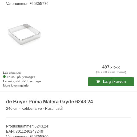
Varenummer: F25355776
497,-
DKK
(397,60 ekskl. moms)
Lagerstatus:
+5 stk. på fjernlager
Leveringstid: 4-8 hverdage
Læg i kurven
Mere leveringsinfo
de Buyer Prima Matera Gryde 6243.24
240 cm - Kobberfarve - Rustfrit stål
Produktnummer: 6243.24
EAN: 3011246243240
Varenummer: F25355800