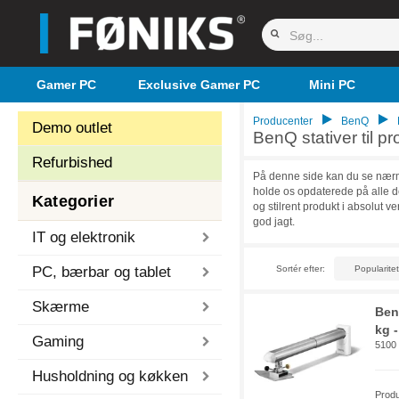
Gamer PC
Exclusive Gamer PC
Mini PC
Producenter
BenQ
Demo outlet
BenQ stativer til pr
Refurbished
På denne side kan du se nærmer
holde os opdaterede på alle de 
Kategorier
og stilrent produkt i absolut 
god jagt.
IT og elektronik
PC, bærbar og tablet
Sortér efter:
Skærme
Ben
kg -
Gaming
5100
Husholdning og køkken
Prod