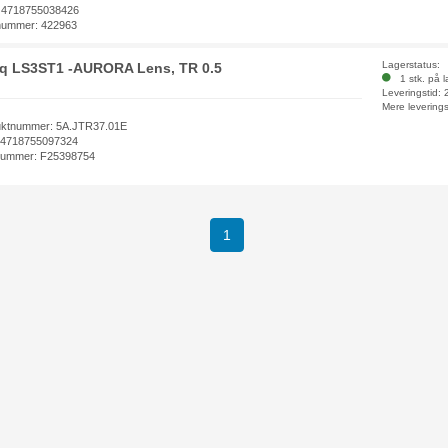
 4718755038426
nummer: 422963
Lagerstatus:
q LS3ST1 -AURORA Lens, TR 0.5
1 stk. på l
Leveringstid:
Mere leverings
uktnummer: 5A.JTR37.01E
 4718755097324
nummer: F25398754
1