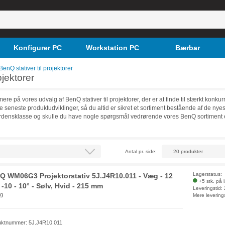
Konfigurer PC
Workstation PC
Bærbar
BenQ stativer til projektorer
ojektorer
e på vores udvalg af BenQ stativer til projektorer, der er at finde til stærkt kon
seneste produktudviklinger, så du altid er sikret et sortiment bestående af de nyeste
verdensklasse og skulle du have nogle spørgsmål vedrørende vores BenQ sortiment el
Antal pr. side:
Lagerstatus:
Q WM06G3 Projektorstativ 5J.J4R10.011 - Væg - 12
+5 stk. på 
 -10 - 10° - Sølv, Hvid - 215 mm
Leveringstid:
 g
Mere levering
uktnummer: 5J.J4R10.011