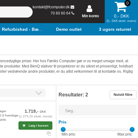
0
kontakt@fcomputer.dk
70 60 60 64
0,- DKK
Min konto
(0,- DKK ekskl. moms)
Refurbished - Bærbar
Demo outlet
3 ugers returret
kurrencedygtige priser. Her hos Føniks Computer gør vi os meget umage med, at
 produkter. Med BenQ stativer til projektorer er du sikret et prisvenligt, holdbart
ler vedrørende andre produkter, er du altid velkommen til at kontakte os. Rigtig
Resultater:
2
Nulstil filtre
1.719,-
lager
DKK
 2-3 hverdage
(1.375,20 ekskl. moms)
sinfo
Pris
Læg i kurven
Min pris:
Max pris: