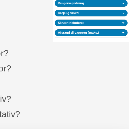
Brugervejledning
Drejelig vinkel
Skruer inkluderet
Afstand til væggen (maks.)
or?
tor?
iv?
tativ?