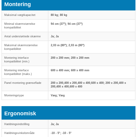
Montering
Maksimal vægtkapacitet
80 kg; 80 kg
Minimal skærmstørrelse
94 cm (37"); 94 cm (37")
kompatibilitet
Antal understøttede skærme
Ja; Ja
Maksimal skærmstørrelse
2,03 m (80"); 2,03 m (80")
kompatibilitet
Montering interface
200 x 200 mm; 200 x 200 mm
kompatibilitet (min.)
Montering interface
600 x 400 mm; 600 x 400 mm
kompatibilitet (maks.)
Panel montering grænseflade
200 x 200,400 x 200,400 x 400,600 x 400; 200 x 200,400 x
200,400 x 400,600 x 400
Monteringstype
Væg; Væg
Ergonomisk
Hældningsindstilling
Ja; Ja
Hældningsvinkelområde
-10 - 5°; -10 - 5°