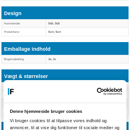
Design
Husmateriale
Stål; Stål
Produktfarve
Sort; Sort
Emballage indhold
Brugervejledning
Ja; Ja
Vægt & størrelser
Bredde
700 mm; 700 mm
Dybde (maks.)
5,3 cm
Højde
440 mm; 440 mm
Denne hjemmeside bruger cookies
Vægt
3,2 kg; 3,2 kg
Vi bruger cookies til at tilpasse vores indhold og
annoncer, til at vise dig funktioner til sociale medier og
Andre funktioner