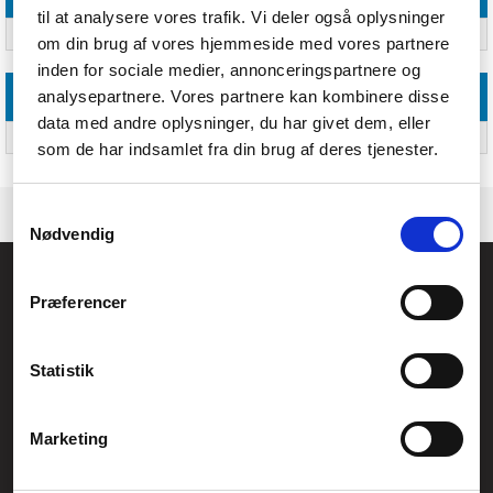
til at analysere vores trafik. Vi deler også oplysninger
Dybde (maks.)
5,3 cm
om din brug af vores hjemmeside med vores partnere
inden for sociale medier, annonceringspartnere og
analysepartnere. Vores partnere kan kombinere disse
Logistik data
data med andre oplysninger, du har givet dem, eller
Harmoniseret systemkode (HS)
85299097; 85299097
som de har indsamlet fra din brug af deres tjenester.
Samtykkevalg
Nødvendig
Føniks Computer Aarhus
Præferencer
CVR.: 26208637
Anelystparken 33B,
8381 Tilst
Generelle henvendelser:
Statistik
kontakt@fcomputer.dk
Service- og reklamationsafdelingen:
Marketing
service@fcomputer.dk